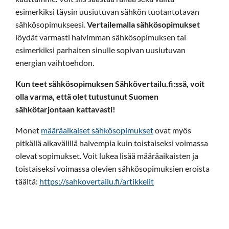
esimerkiksi täysin uusiutuvan sähkön tuotantotavan
sähkösopimukseesi.
Vertailemalla sähkösopimukset
löydät varmasti halvimman sähkösopimuksen tai
esimerkiksi parhaiten sinulle sopivan uusiutuvan
energian vaihtoehdon.
Kun teet sähkösopimuksen Sähkövertailu.fi:ssä, voit
olla varma, että olet tutustunut Suomen
sähkötarjontaan kattavasti!
Monet
määräaikaiset sähkösopimukset
ovat myös
pitkällä aikavälillä halvempia kuin toistaiseksi voimassa
olevat sopimukset. Voit lukea lisää määräaikaisten ja
toistaiseksi voimassa olevien sähkösopimuksien eroista
täältä:
https://sahkovertailu.fi/artikkelit