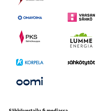
Sähkövertailu.fi mediassa