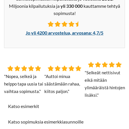
Miljoonia kilpailutuksia ja
yli 330 000
kauttamme tehtyä
sopimusta!
Jo yli 4200 arvostelua, arvosana: 4,7/5
Selkeät nettisivut
Nopea, selkeä ja
Auttoi minua
eikä mitään
helppo tapa uusia tai
säästämään rahaa,
ylimääräistä hintojen
vaihtaa sopimusta.
kiitos paljon.
lisäksi.
Katso esimerkit
Katso sopimuksia esimerkkiasunnoille