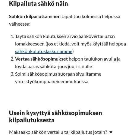
Kilpailuta sähkö näin
Sähkön kilpailuttaminen
tapahtuu kolmessa helpossa
vaiheessa:
Täytä sähkön kulutuksen arvio Sähkövertailu.fi:n
lomakkeeseen (jos et tiedä, voit myös käyttää helppoa
sähkönkulutuslaskuriamme
)
Vertaa sähkösopimukset
helpon taulukon avulla ja
löydä paras sähkötarjous juuri sinulle
Solmi sähkösopimus suoraan sivuiltamme
yhteistyökumppaneidemme kanssa
Usein kysyttyä sähkösopimuksen
kilpailutuksesta
Maksaako sähkön vertailu tai kilpailutus jotain?