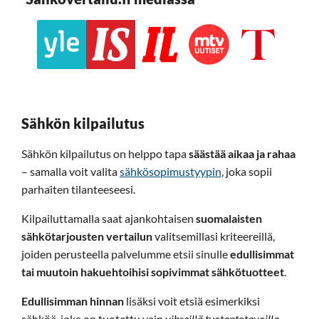
Sähkön kilpailutus
Sähkön kilpailutus on helppo tapa
säästää aikaa ja rahaa
– samalla voit valita
sähkösopimustyypin
, joka sopii
parhaiten tilanteeseesi.
Kilpailuttamalla saat ajankohtaisen
suomalaisten
sähkötarjousten vertailun
valitsemillasi kriteereillä,
joiden perusteella palvelumme etsii sinulle
edullisimmat
tai muutoin hakuehtoihisi sopivimmat sähkötuotteet
.
Edullisimman hinnan
lisäksi voit etsiä esimerkiksi
sähköä, joka on tuotettu vain
vihreillä tuotantotavoilla
.