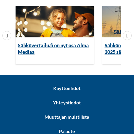
Sähkövertailu.fi on nyt osa Alma
Sähkön hinta
Mediaa
2025 sähköfu
Käyttöehdot
Yhteystiedot
Muuttajan muistilista
Palaute