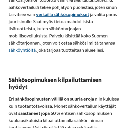
Sähkövertailu.fi tekee pohjatyön puolestasi, joten sinun
tarvitsee vain
vertailla sähkösopimukset
ja valita paras
juuri sinulle. Saat myös tietoa mahdollisista
lisätuotteista, kuten sähköntarjoajan
mobiilisovelluksista. Palvelu käsittää koko Suomen
sähkötarjonnan, joten voit ostaa sähkösi miltä tahansa
sähköyhtiöltä
, joka tarjoaa tuotteitaan alueellesi.
Sähkösopimuksen kilpailuttamisen
hyödyt
Eri sähkösopimusten välillä on suuria eroja
niin kuluissa
kuin tuotantotavoissa. Monet sähkövertailun käyttäjät
ovat
säästäneet jopa 50 %
entisen sähkösopimuksen
kuukausikuluista kilpailuttamalla sähkön hinnan
kauttamme. Voit siis säästää rahaa sekä valita