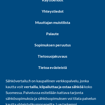
Yhteystiedot
Muuttajan muistilista
Palaute
Sopimuksen peruutus
Tietosuojakuvaus
Tietoa evästeistä
Sähkövertailu.fi on kaupallinen verkkopalvelu, jonka
kautta voit
vertailla, kilpailuttaa ja ostaa sähköä
koko
Suomessa. Palvelussa esitellään kattava tarjonta
sähkösopimuksia ja sähkösopimuksen voi tilata palvelun
kautta yhteistyökumppaneilta. Lue tarkempi