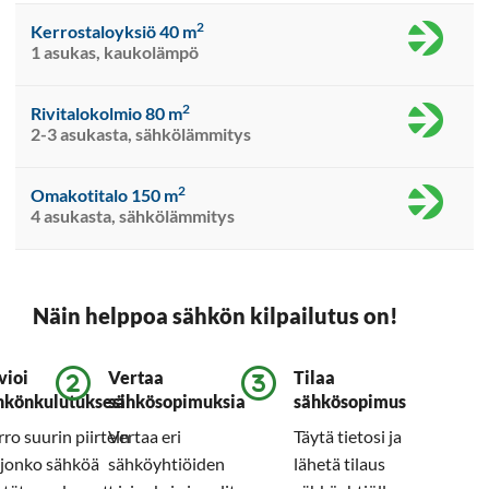
2
Kerrostaloyksiö 40 m
1 asukas, kaukolämpö
2
Rivitalokolmio 80 m
2-3 asukasta, sähkölämmitys
2
Omakotitalo 150 m
4 asukasta, sähkölämmitys
Näin helppoa sähkön kilpailutus on!
vioi
Vertaa
Tilaa
hkönkulutuksesi
sähkösopimuksia
sähkösopimus
ro suurin piirtein
Vertaa eri
Täytä tietosi ja
ljonko sähköä
sähköyhtiöiden
lähetä tilaus