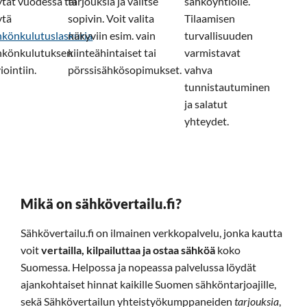
ytät vuodessa tai
tarjouksia ja valitse
sähköyhtiölle.
ytä
sopivin. Voit valita
Tilaamisen
hkönkulutuslaskuria
näkyviin esim. vain
turvallisuuden
hkönkulutuksen
kiinteähintaiset tai
varmistavat
iointiin.
pörssisähkösopimukset.
vahva
tunnistautuminen
ja salatut
yhteydet.
Mikä on sähkövertailu.fi?
Sähkövertailu.fi on ilmainen verkkopalvelu, jonka kautta
voit
vertailla, kilpailuttaa ja ostaa sähköä
koko
Suomessa. Helpossa ja nopeassa palvelussa löydät
ajankohtaiset hinnat kaikille Suomen sähköntarjoajille,
sekä Sähkövertailun yhteistyökumppaneiden
tarjouksia
,