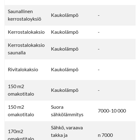
Saunallinen
Kaukolämpö
-
kerrostaloyksiö
Kerrostalokaksio
Kaukolämpö
-
Kerrostalokaksio
Kaukolämpö
-
saunalla
Rivitalokaksio
Kaukolämpö
-
150 m2
Kaukolämpö
-
omakotitalo
150 m2
Suora
7000-10 000
omakotitalo
sähkölämmitys
Sähkö, varaava
170m2
takka ja
n 7000
omakotitalo