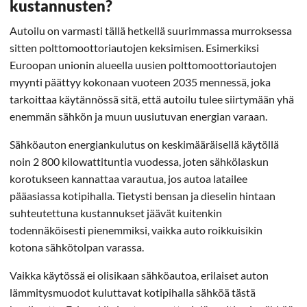
kustannusten?
Autoilu on varmasti tällä hetkellä suurimmassa murroksessa
sitten polttomoottoriautojen keksimisen. Esimerkiksi
Euroopan unionin alueella uusien polttomoottoriautojen
myynti päättyy kokonaan vuoteen 2035 mennessä, joka
tarkoittaa käytännössä sitä, että autoilu tulee siirtymään yhä
enemmän sähkön ja muun uusiutuvan energian varaan.
Sähköauton energiankulutus on keskimääräisellä käytöllä
noin 2 800 kilowattituntia vuodessa, joten sähkölaskun
korotukseen kannattaa varautua, jos autoa latailee
pääasiassa kotipihalla. Tietysti bensan ja dieselin hintaan
suhteutettuna kustannukset jäävät kuitenkin
todennäköisesti pienemmiksi, vaikka auto roikkuisikin
kotona sähkötolpan varassa.
Vaikka käytössä ei olisikaan sähköautoa, erilaiset auton
lämmitysmuodot kuluttavat kotipihalla sähköä tästä