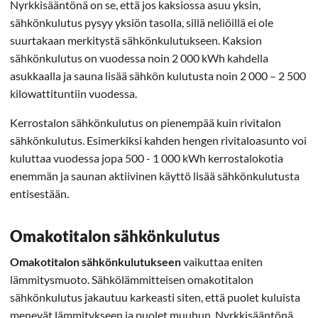
Nyrkkisääntönä on se, että jos kaksiossa asuu yksin,
sähkönkulutus pysyy yksiön tasolla, sillä neliöillä ei ole
suurtakaan merkitystä sähkönkulutukseen. Kaksion
sähkönkulutus on vuodessa noin 2 000 kWh kahdella
asukkaalla ja sauna lisää sähkön kulutusta noin 2 000 – 2 500
kilowattituntiin vuodessa.
Kerrostalon sähkönkulutus on pienempää kuin rivitalon
sähkönkulutus. Esimerkiksi kahden hengen rivitaloasunto voi
kuluttaa vuodessa jopa 500 - 1 000 kWh kerrostalokotia
enemmän ja saunan aktiivinen käyttö lisää sähkönkulutusta
entisestään.
Omakotitalon sähkönkulutus
Omakotitalon sähkönkulutukseen
vaikuttaa eniten
lämmitysmuoto. Sähkölämmitteisen omakotitalon
sähkönkulutus jakautuu karkeasti siten, että puolet kuluista
menevät lämmitykseen ja puolet muuhun. Nyrkkisääntönä,