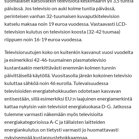
suomalaiset katsovatkin televisiota keskimäärin yli 3,5 tuntia
päivässä. Jos televisio on auki kolme tuntia päivässä,
perinteisen vanhan 32-tuumaisen kuvaputkitelevision
katselu maksaa noin 19 euroa vuodessa. Vastaavasti LCD-
television kulutus on television koosta (32-42 tuumaa)
riippuen noin 16-19 euroa vuodessa.
Televisioruutujen koko on kuitenkin kasvanut vuosi vuodelta
ja esimerkiksi 42-46-tuumainen plasmatelevisio
kustantaakin merkittävästi enemmän kolmen tunnin
päivittäisellä käytöllä. Vuositasolla järeän kokoinen televisio
kuluttaa sähköä noin 46 eurolla. Tulevaisuudessa
televisioiden energiatehokkuuden odotetaan kasvavan
entisestään, sillä esimerkiksi EU:n laajuinen energiamerkintä
kattaa nykyisin vain televisiot energialuokasa D-G. Jatkossa
tulemme varmasti näkemään myös televisioita
energiakategorioissa A-C ja tällaisten laitteiden
energiankulutus on tietysti varmasti jo huomattavasti
nykyisempää kustannustehokkaampaa.