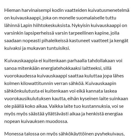
Hieman harvinaisempi kodin vaatteiden kuivatusmenetelmä
on kuivauskaappi, joka on monelle suomalaiselle tuttu
lähinnä Lapin hiihtokeskuksista. Nykyisin kuivauskaappi on
varsinkin lapsiperheissä varsin tarpeellinen kapine, jolla
saadaan nopeasti pihaleikeissä kastuneet vaatteet ja kengät
kuivaksi ja mukavan tuntuisiksi.
Kuivauskaappia ei kuitenkaan parhaalla tahdollakaan voi
sanoa mitenkään energiatehokkaaksi laitteeksi, sillä
vuorokaudessa kuivauskaappi saattaa kuluttaa jopa lähes
kolmen kilowattitunnin verran sähköä. Kuivauskaapin
sähkönkulutusta ei kuitenkaan voi eikä kannata laskea
vuorokausikulutuksen kautta, eihän kyseinen laite suinkaan
ole päällä koko aikaa. Vaikka laite tuo kustannuksia, voi se
myös myös säästää yllättävästi aikaa ja henkistä energiaa
nopean kuivauksen muodossa.
Monessa talossa on myös sähkökäyttöinen pyyhekuivaus,