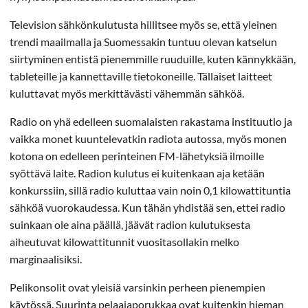
Television sähkönkulutusta hillitsee myös se, että yleinen
trendi maailmalla ja Suomessakin tuntuu olevan katselun
siirtyminen entistä pienemmille ruuduille, kuten kännykkään,
tableteille ja kannettaville tietokoneille. Tällaiset laitteet
kuluttavat myös merkittävästi vähemmän sähköä.
Radio on yhä edelleen suomalaisten rakastama instituutio ja
vaikka monet kuuntelevatkin radiota autossa, myös monen
kotona on edelleen perinteinen FM-lähetyksiä ilmoille
syöttävä laite. Radion kulutus ei kuitenkaan aja ketään
konkurssiin, sillä radio kuluttaa vain noin 0,1 kilowattituntia
sähköä vuorokaudessa. Kun tähän yhdistää sen, ettei radio
suinkaan ole aina päällä, jäävät radion kulutuksesta
aiheutuvat kilowattitunnit vuositasollakin melko
marginaalisiksi.
Pelikonsolit ovat yleisiä varsinkin perheen pienempien
käytössä. Suurinta pelaajaporukkaa ovat kuitenkin hieman