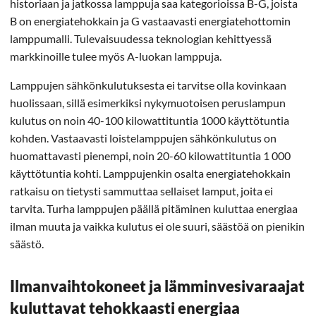
historiaan ja jatkossa lamppuja saa kategorioissa B-G, joista
B on energiatehokkain ja G vastaavasti energiatehottomin
lamppumalli. Tulevaisuudessa teknologian kehittyessä
markkinoille tulee myös A-luokan lamppuja.
Lamppujen sähkönkulutuksesta ei tarvitse olla kovinkaan
huolissaan, sillä esimerkiksi nykymuotoisen peruslampun
kulutus on noin 40-100 kilowattituntia 1000 käyttötuntia
kohden. Vastaavasti loistelamppujen sähkönkulutus on
huomattavasti pienempi, noin 20-60 kilowattituntia 1 000
käyttötuntia kohti. Lamppujenkin osalta energiatehokkain
ratkaisu on tietysti sammuttaa sellaiset lamput, joita ei
tarvita. Turha lamppujen päällä pitäminen kuluttaa energiaa
ilman muuta ja vaikka kulutus ei ole suuri, säästöä on pienikin
säästö.
Ilmanvaihtokoneet ja lämminvesivaraajat
kuluttavat tehokkaasti energiaa