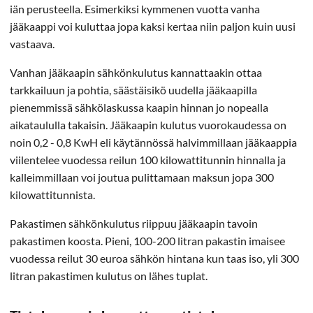
iän perusteella. Esimerkiksi kymmenen vuotta vanha
jääkaappi voi kuluttaa jopa kaksi kertaa niin paljon kuin uusi
vastaava.
Vanhan jääkaapin sähkönkulutus kannattaakin ottaa
tarkkailuun ja pohtia, säästäisikö uudella jääkaapilla
pienemmissä sähkölaskussa kaapin hinnan jo nopealla
aikataululla takaisin. Jääkaapin kulutus vuorokaudessa on
noin 0,2 - 0,8 KwH eli käytännössä halvimmillaan jääkaappia
viilentelee vuodessa reilun 100 kilowattitunnin hinnalla ja
kalleimmillaan voi joutua pulittamaan maksun jopa 300
kilowattitunnista.
Pakastimen sähkönkulutus riippuu jääkaapin tavoin
pakastimen koosta. Pieni, 100-200 litran pakastin imaisee
vuodessa reilut 30 euroa sähkön hintana kun taas iso, yli 300
litran pakastimen kulutus on lähes tuplat.