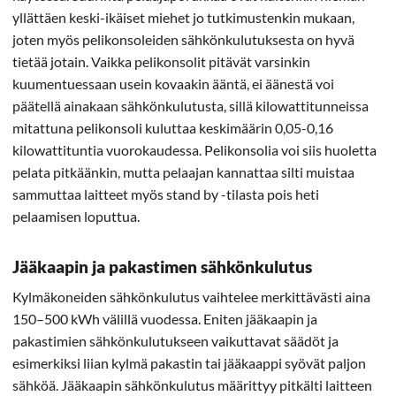
yllättäen keski-ikäiset miehet jo tutkimustenkin mukaan,
joten myös pelikonsoleiden sähkönkulutuksesta on hyvä
tietää jotain. Vaikka pelikonsolit pitävät varsinkin
kuumentuessaan usein kovaakin ääntä, ei äänestä voi
päätellä ainakaan sähkönkulutusta, sillä kilowattitunneissa
mitattuna pelikonsoli kuluttaa keskimäärin 0,05-0,16
kilowattituntia vuorokaudessa. Pelikonsolia voi siis huoletta
pelata pitkäänkin, mutta pelaajan kannattaa silti muistaa
sammuttaa laitteet myös stand by -tilasta pois heti
pelaamisen loputtua.
Jääkaapin ja pakastimen sähkönkulutus
Kylmäkoneiden sähkönkulutus vaihtelee merkittävästi aina
150–500 kWh välillä vuodessa. Eniten jääkaapin ja
pakastimien sähkönkulutukseen vaikuttavat säädöt ja
esimerkiksi liian kylmä pakastin tai jääkaappi syövät paljon
sähköä. Jääkaapin sähkönkulutus määrittyy pitkälti laitteen