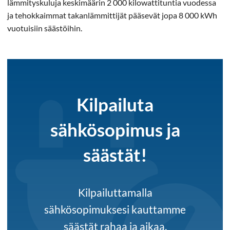
lämmityskuluja keskimäärin 2 000 kilowattituntia vuodessa
ja tehokkaimmat takanlämmittijät pääsevät jopa 8 000 kWh
vuotuisiin säästöihin.
Kilpailuta
sähkösopimus ja
säästät!
Kilpailuttamalla
sähkösopimuksesi kauttamme
säästät rahaa ja aikaa.