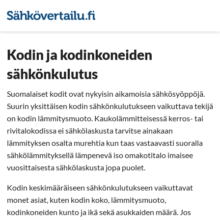
Sähkön hintavertailu
Pienyri
Kodin ja kodinkoneiden
sähkönkulutus
Suomalaiset kodit ovat nykyisin aikamoisia sähkösyöppöjä.
Suurin yksittäisen kodin sähkönkulutukseen vaikuttava tekijä
on kodin lämmitysmuoto. Kaukolämmitteisessä kerros- tai
rivitalokodissa ei sähkölaskusta tarvitse ainakaan
lämmityksen osalta murehtia kun taas vastaavasti suoralla
sähkölämmityksellä lämpenevä iso omakotitalo imaisee
vuosittaisesta sähkölaskusta jopa puolet.
Kodin keskimääräiseen sähkönkulutukseen vaikuttavat
monet asiat, kuten kodin koko, lämmitysmuoto,
kodinkoneiden kunto ja ikä sekä asukkaiden määrä. Jos