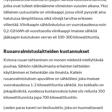
jotka ovat tulleet elämäämme viimeisten vuosien aikana. Yksi
tällainen uutuuslaite on viinikaappi, jossa viinit pysyvät aina
halutussa lämpötilassa, eikä viinejä tarvitse erikseen
viilentää. Viinikaapin sähkönkulutus on vuorokaudessa noin
0,2-0,8 kWh eli vuositasolla viinikaappi imaisee sähköä
jääkaapin kulutuksen verran eli 100-300 kilowattituntia.
Ruoanvalmistuslaitteiden kustannukset
Kotona ruuan laittaminen on monen mielestä miellyttävää
puuhaa. Sähkön näkökulmasta erilaisten laitteiden
käyttäminen ei tietenkään ole ilmaista. Kallein
ruuanvalmistuksen apuväline on sähköliesi, joka imaisee
vuorokaudessa 1-2 kilowattituntia sähköä. Jos kokkailu on
jokapäiväistä, vuodessa kustannuksia tulee siis reilusta 350
kilowattitunnista jopa 700 kilowattituntiin.
Lieden paras kaveri on liesituuletin, joka on huomattavasti