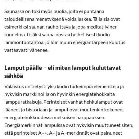
Saunassa on toki myös puolia, joita ei puhtaana
taloudellisena menetyksenä voida laskea. Tällaisia ovat
esimerkiksi saunan rauhoittava ja jopa meditatiivinen
tunnelma. Lisäksi sauna nostaa hetkellisesti kodin
lämmöntuotantoa, jolloin muun energiantarpeen kulutus
vastaavasti vähenee.
Lamput päälle – eli miten lamput kuluttavat
sähköä
Valaistus on tietysti yksi kodin tärkeimpiä elementtejä ja
nykyisin markkinoilla on hyvinkin energiatehokkaita
lamppuratkaisuja. Perinteiset vanhat hehkulamput ovat
jääneet jo historiaan ja lamput ovat muutenkin kokeneet
energiatehokkuudessa melkoisen harppauksen.
Energiamerkinnät lampuissa ovat nykyisin muuttuneet siten,
että perinteiset A++, A+ ja A -merkinnät ovat painuneet