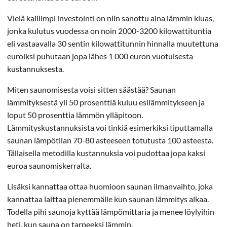
Vielä kalliimpi investointi on niin sanottu aina lämmin kiuas,
jonka kulutus vuodessa on noin 2000-3200 kilowattituntia
eli vastaavalla 30 sentin kilowattitunnin hinnalla muutettuna
euroiksi puhutaan jopa lähes 1 000 euron vuotuisesta
kustannuksesta.
Miten saunomisesta voisi sitten säästää? Saunan
lämmityksestä yli 50 prosenttiä kuluu esilämmitykseen ja
loput 50 prosenttia lämmön ylläpitoon.
Lämmityskustannuksista voi tinkiä esimerkiksi tiputtamalla
saunan lämpötilan 70-80 asteeseen totutusta 100 asteesta.
Tällaisella metodilla kustannuksia voi pudottaa jopa kaksi
euroa saunomiskerralta.
Lisäksi kannattaa ottaa huomioon saunan ilmanvaihto, joka
kannattaa laittaa pienemmälle kun saunan lämmitys alkaa.
Todella pihi saunoja kyttää lämpömittaria ja menee löylyihin
heti, kun sauna on tarpeeksi lämmin.