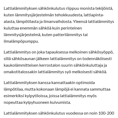
Lattialämmityksen sähkönkulutus riippuu monista tekijöistä,
kuten lämmitysjärjestelmän tehokkuudesta, lattiapinta-
alasta, lämpötilasta ja ilmanvaihdosta. Yleensä lattialämmitys
kuluttaa enemmän sähköä kuin perinteinen
lämmitysjärjestelmä, kuten patterilämmitys tai
ilmalämpöpumppu.
Lattialämmitys on joka tapauksessa melkoinen sähkösyöppö,
sillä sähkösaunan jälkeen lattialämmitys on todennäköisesti
kaukolämmitteisen kerrostalon suurin sähkönkuluttaja ja
omakotitalossakin lattialämmitys syö melkoisesti sähköä.
Lattialämmityksen kanssa kannattaakin optimoida
lämpötilaa, mutta kokonaan lämpöjä ei kannata sammuttaa
esimerkiksi kylpytiloissa, joissa lattialämmitys myös
nopeuttaa kylpyhuoneen kuivumista.
Lattialämmityksen sähkönkulutus vuodessa on noin 100-200