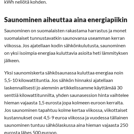
kWh neliötä kohden.
Saunominen aiheuttaa aina energiapiikin
Saunominen on suomalaisten rakastama harrastus ja monet
suomalaiset tunnustavatkin saunovansa useamman kerran
viikossa. Jos ajatellaan kodin sähkönkulutusta, saunominen
on yksi isoimpia energiaa kuluttavia asioita heti lämmityksen
jälkeen.
Yksi saunomiskerta sähkösaunassa kuluttaa energiaa noin
5,5-10 kilowattituntia. Jos sähkön hinnaksi ajatellaan
laskennallisesti jo aiemmin artikkelissamme käyttämää 30
senttiä kilowattitunnilta, yhden saunasession hinta vaihtelee
hieman vajaasta 1,5 eurosta jopa kolmeen euroon kerralta.
Jos saunominen tapahtuu kolme kertaa viikossa, viikottaiset
kustannukset ovat 4,5-9 euroa viikossa ja vuodessa tällainen
saunominen tuntuu sähkölaskussa aina hieman vajaasta 250
eurosta lähes 500 euroon.