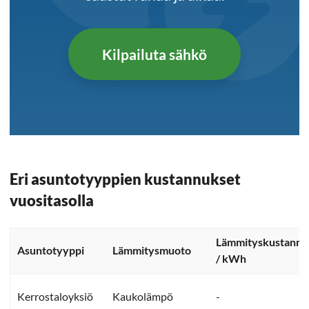
Kilpailuta sähkö
Eri asuntotyyppien kustannukset
vuositasolla
Lämmityskustannu
Asuntotyyppi
Lämmitysmuoto
/ kWh
Kerrostaloyksiö
Kaukolämpö
-