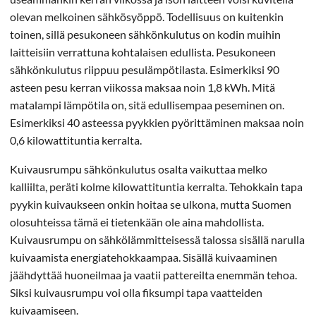
olevan melkoinen sähkösyöppö. Todellisuus on kuitenkin
toinen, sillä pesukoneen sähkönkulutus on kodin muihin
laitteisiin verrattuna kohtalaisen edullista. Pesukoneen
sähkönkulutus riippuu pesulämpötilasta. Esimerkiksi 90
asteen pesu kerran viikossa maksaa noin 1,8 kWh. Mitä
matalampi lämpötila on, sitä edullisempaa peseminen on.
Esimerkiksi 40 asteessa pyykkien pyörittäminen maksaa noin
0,6 kilowattituntia kerralta.
Kuivausrumpu sähkönkulutus osalta vaikuttaa melko
kalliilta, peräti kolme kilowattituntia kerralta. Tehokkain tapa
pyykin kuivaukseen onkin hoitaa se ulkona, mutta Suomen
olosuhteissa tämä ei tietenkään ole aina mahdollista.
Kuivausrumpu on sähkölämmitteisessä talossa sisällä narulla
kuivaamista energiatehokkaampaa. Sisällä kuivaaminen
jäähdyttää huoneilmaa ja vaatii pattereilta enemmän tehoa.
Siksi kuivausrumpu voi olla fiksumpi tapa vaatteiden
kuivaamiseen.