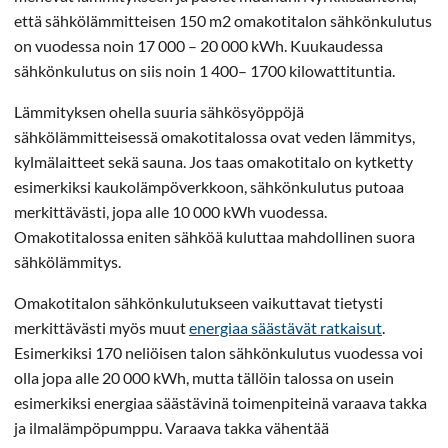
että sähkölämmitteisen 150 m2 omakotitalon sähkönkulutus
on vuodessa noin 17 000 – 20 000 kWh. Kuukaudessa
sähkönkulutus on siis noin 1 400– 1700 kilowattituntia.
Lämmityksen ohella suuria sähkösyöppöjä
sähkölämmitteisessä omakotitalossa ovat veden lämmitys,
kylmälaitteet sekä sauna. Jos taas omakotitalo on kytketty
esimerkiksi kaukolämpöverkkoon, sähkönkulutus putoaa
merkittävästi, jopa alle 10 000 kWh vuodessa.
Omakotitalossa eniten sähköä kuluttaa mahdollinen suora
sähkölämmitys.
Omakotitalon sähkönkulutukseen vaikuttavat tietysti
merkittävästi myös muut
energiaa säästävät ratkaisut
.
Esimerkiksi 170 neliöisen talon sähkönkulutus vuodessa voi
olla jopa alle 20 000 kWh, mutta tällöin talossa on usein
esimerkiksi energiaa säästävinä toimenpiteinä varaava takka
ja ilmalämpöpumppu. Varaava takka vähentää