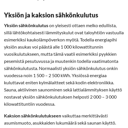
Yksiön ja kaksion sähkönkulutus
Yksiön sähkönkulutus
on yleisesti ottaen melko edullista,
sillä lähtökohtaisesti lämmityskulut ovat taloyhtiön vastuulla
esimerkiksi kaukolämpöverkon myötä. Todella energiapihi
yksiön asukas voi päästä alle 1 000 kilowattitunnin
vuosikulutukseen, mutta tämä vaatii esimerkiksi pyykkien
pesemistä pesutuvussa ja muutenkin todella vaatimatonta
sähkönkulutusta. Normaalisti yksiön sähkönkulutus onkin
vuodessa noin 1 500 – 2 500 kWh. Yksiössä energiaa
kuluttavat eniten kylmälaitteet sekä kodin elektroniikka.
Sauna, aktiivinen saunominen sekä lattialämmityksen käyttö
nostavat yksiön sähkönkulutuksen helposti 2 000 – 3 000
kilowattituntiin vuodessa.
Kaksion sähkönkulutukseen
vaikuttaa merkittävästi
asumismuoto, asukkaiden lukumäärä sekä saunan käyttö.