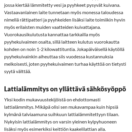
jossa kiertää lämmitetty vesi ja pyyhkeet pysyvät kuivana.
Vastaavanlainen laite tunnetaan myös monessa taloudessa
nimellä rättipatteri ja pyyhkeiden lisäksi laite toimiikin hyvin
myös erilaisten muiden vaatteiden kuivattajana.
Vuorokausikulutusta kannattaa tarkkailla myös
pyyhekuivaimen osalta, sillä laitteen kulutus vuorokautta
kohden on noin 1-2 kilowattituntia. Jokapäiväisellä käytöllä
pyyhekuivainkin aiheuttaa siis vuodessa kustannuksia
melkoisesti, joten pyyhekuivaimen turhaa käyttöä on tietysti
syytä välttää.
Lattialämmitys on yllättävä sähkösyöppö
Yksi kodin mukavuustekijöistä on ehdottomasti
lattialämmitys. Mikäpä olisi sen mukavampaa kuin hipsiä
kylmänä talviaamuna suihkuun lattialämmitettyyn tilaan.
Nykyisin lattialämmitys on varsin yleinen kylpyhuoneen
lisäksi myös esimerkiksi keittiön kaakelilattian alla.