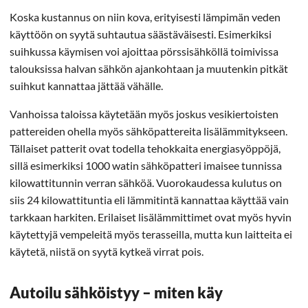
Koska kustannus on niin kova, erityisesti lämpimän veden
käyttöön on syytä suhtautua säästäväisesti. Esimerkiksi
suihkussa käymisen voi ajoittaa pörssisähköllä toimivissa
talouksissa halvan sähkön ajankohtaan ja muutenkin pitkät
suihkut kannattaa jättää vähälle.
Vanhoissa taloissa käytetään myös joskus vesikiertoisten
pattereiden ohella myös sähköpattereita lisälämmitykseen.
Tällaiset patterit ovat todella tehokkaita energiasyöppöjä,
sillä esimerkiksi 1000 watin sähköpatteri imaisee tunnissa
kilowattitunnin verran sähköä. Vuorokaudessa kulutus on
siis 24 kilowattituntia eli lämmitintä kannattaa käyttää vain
tarkkaan harkiten. Erilaiset lisälämmittimet ovat myös hyvin
käytettyjä vempeleitä myös terasseilla, mutta kun laitteita ei
käytetä, niistä on syytä kytkeä virrat pois.
Autoilu sähköistyy – miten käy