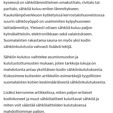
kyseessä on sähkölämmitteinen omakotitalo, rivitalo tai
paritalo, sähköä kuluu eniten lämmitykseen.
Kaukolämpöverkkoon kytketyissä kerrostalohuoneistossa
suurin sähkösyöppö on useimmiten kylpyhuoneen
lattialämmitys. Yleisesti ottaen sähköä kuluu paljon
kylmälaitteisiin, elektroniikkaan sekä valaistukseen.
Suomalaisten rakastama sauna on myös yksi kodin
sähkönkulutusta vahvasti lisäävä tekijä.
Sähkön kulutus vaihtelee asumismuodon ja
kulutustottumusten mukaan, joten tarkkoja lukuja on
mahdotonta antaa yksittäisen kodin sähkönkulutuksesta.
Kokosimme kuitenkin artikkeliin esimerkkejä tyypillisten
suomalaisten kotien keskimääräisestä sähkönkulutuksesta.
Lisäksi kerromme artikkelissa, miten paljon erilaiset
kodinkoneet ja muut sähkölaitteet kuluttavat sähköä ja
miten voit säästää sähkölaitteiden kulutuksessa
mahdollisimman paljon.