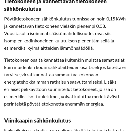
Tietokoneen ja kannettavan tietokoneen
sähkönkulutus
Pöytätietokoneen sähkönkulutus tunnissa on noin 0,15 kWh
ja kannettavan tietokoneen vieläkin pienempi 0,03.
Vuositasolla isoimmat säästömahdollisuudet ovat siis
isompien kodinkoneiden kulutuksen pienentämisellä ja
esimerkiksi kylmälaitteiden lämmönsäädöllä.
Tietokoneen osalta kannattaa kuitenkin muistaa samat asiat
kuin muidenkin kodin sähkölaitteiden osalta, eli jos laitetta ei
tarvitse, virrat kannattaa sammuttaa kokonaan
energiatehokkaimman ratkaisun saavuttamiseksi. Lisäksi
erilaiset pelikäyttöön suunnitellut tietokoneet, joissa on
esimerkiksi isot tuulettimet, voivat kuluttaa merkittävästi
perinteistä pöytätietokonetta enemmän energiaa.
Viinikaapin sähkönkulutus
Nykyaikaisessa kodissa on paljon sähköä kuluttavia laitteita,