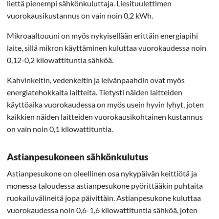
liettä pienempi sähkönkuluttaja. Liesituulettimen
vuorokausikustannus on vain noin 0,2 kWh.
Mikroaaltouuni on myös nykyisellään erittäin energiapihi
laite, sillä mikron käyttäminen kuluttaa vuorokaudessa noin
0,12-0,2 kilowattituntia sähköä.
Kahvinkeitin, vedenkeitin ja leivänpaahdin ovat myös
energiatehokkaita laitteita. Tietysti näiden laitteiden
käyttöaika vuorokaudessa on myös usein hyvin lyhyt, joten
kaikkien näiden laitteiden vuorokausikohtainen kustannus
on vain noin 0,1 kilowattituntia.
Astianpesukoneen sähkönkulutus
Astianpesukone on oleellinen osa nykypäivän keittiötä ja
monessa taloudessa astianpesukone pyörittääkin puhtaita
ruokailuvälineitä jopa päivittäin. Astianpesukone kuluttaa
vuorokaudessa noin 0,6-1,6 kilowattituntia sähköä, joten