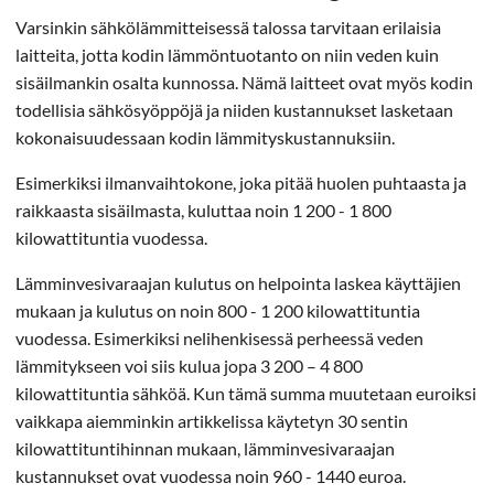
Varsinkin sähkölämmitteisessä talossa tarvitaan erilaisia
laitteita, jotta kodin lämmöntuotanto on niin veden kuin
sisäilmankin osalta kunnossa. Nämä laitteet ovat myös kodin
todellisia sähkösyöppöjä ja niiden kustannukset lasketaan
kokonaisuudessaan kodin lämmityskustannuksiin.
Esimerkiksi ilmanvaihtokone, joka pitää huolen puhtaasta ja
raikkaasta sisäilmasta, kuluttaa noin 1 200 - 1 800
kilowattituntia vuodessa.
Lämminvesivaraajan kulutus on helpointa laskea käyttäjien
mukaan ja kulutus on noin 800 - 1 200 kilowattituntia
vuodessa. Esimerkiksi nelihenkisessä perheessä veden
lämmitykseen voi siis kulua jopa 3 200 – 4 800
kilowattituntia sähköä. Kun tämä summa muutetaan euroiksi
vaikkapa aiemminkin artikkelissa käytetyn 30 sentin
kilowattituntihinnan mukaan, lämminvesivaraajan
kustannukset ovat vuodessa noin 960 - 1440 euroa.