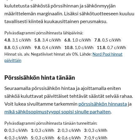
kulutetusta sähköstä pörssihinnan ja sähkönmyyjän
määrittelemän marginaalin. Lisäksi sähkötuotteeseen kuuluu
tavallisesti kiinteä kuukausittainen perusmaksu.
Pylväsdiagrammi pörssihinnasta lähipäivinä:
4.8.
3,1 c/kWh
5.8.
3,4 c/kWh
6.8.
1,0 c/kWh
7.8.
0,5 c/kWh
8.8.
0,5 c/kWh
9.8.
0,4 c/kWh
10.8.
1,0 c/kWh
11.8.
0,7 c/kWh
Hinnat sis. alv. Negatiiviset hinnat alv 0%. Lähde:
Nord Pool hinnat
päivittäin
Pörssisähkön hinta tänään
Seuraamalla pörssisähkön hintaa ja ajoittamalla eniten
sähköä kuluttavat päivittäiset tehtävät säästät selvää rahaa.
Voit lukea sivuiltamme tarkemmin
pörssisähkön hinnasta
ja
mikä sähkösopimustyyppi sopisi sinulle parhaiten
.
Pylväsdiagrammi pörssihinnasta tänään tunneittain:
0:
0,3 c/kWh
1:
0,3 c/kWh
2:
0,3 c/kWh
3:
0,3 c/kWh
4:
0,3 c/kWh
5:
0,3 c/kWh
6:
0,6 c/kWh
7:
0,9 c/kWh