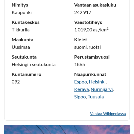
Nimitys
Vantaan asukasluku
Kaupunki
242 917
Kuntakeskus
Väestötiheys
2
Tikkurila
1 019,00 as./km
Maakunta
Kielet
Uusimaa
suomi, ruotsi
Seutukunta
Perustamisvuosi
Helsingin seutukunta
1865
Kuntanumero
Naapurikunnat
092
Espoo
,
Helsinki
,
Kerava
,
Nurmijärvi
,
Sipoo
,
Tuusula
Vantaa Wikipediassa