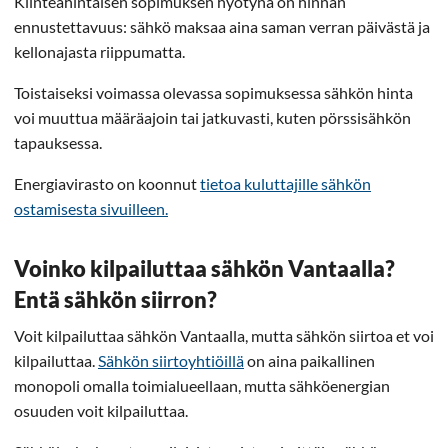
Kiinteähintaisen sopimuksen hyötynä on hinnan
ennustettavuus: sähkö maksaa aina saman verran päivästä ja
kellonajasta riippumatta.
Toistaiseksi voimassa olevassa sopimuksessa sähkön hinta
voi muuttua määräajoin tai jatkuvasti, kuten pörssisähkön
tapauksessa.
Energiavirasto on koonnut
tietoa kuluttajille sähkön
ostamisesta sivuilleen.
Voinko kilpailuttaa sähkön Vantaalla?
Entä sähkön siirron?
Voit kilpailuttaa sähkön Vantaalla, mutta sähkön siirtoa et voi
kilpailuttaa.
Sähkön siirtoyhtiöillä
on aina paikallinen
monopoli omalla toimialueellaan, mutta sähköenergian
osuuden voit kilpailuttaa.