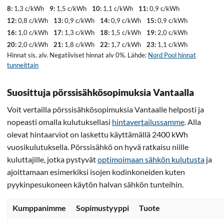
8:
1,3 c/kWh
9:
1,5 c/kWh
10:
1,1 c/kWh
11:
0,9 c/kWh
12:
0,8 c/kWh
13:
0,9 c/kWh
14:
0,9 c/kWh
15:
0,9 c/kWh
16:
1,0 c/kWh
17:
1,3 c/kWh
18:
1,5 c/kWh
19:
2,0 c/kWh
20:
2,0 c/kWh
21:
1,8 c/kWh
22:
1,7 c/kWh
23:
1,1 c/kWh
Hinnat sis. alv. Negatiiviset hinnat alv 0%. Lähde:
Nord Pool hinnat
tunneittain
Suosittuja pörssisähkösopimuksia Vantaalla
Voit vertailla pörssisähkösopimuksia Vantaalle helposti ja
nopeasti omalla kulutuksellasi
hintavertailussamme
. Alla
olevat hintaarviot on laskettu käyttämällä 2400 kWh
vuosikulutuksella. Pörssisähkö on hyvä ratkaisu niille
kuluttajille, jotka pystyvät
optimoimaan sähkön kulutusta
ja
ajoittamaan esimerkiksi isojen kodinkoneiden kuten
pyykinpesukoneen käytön halvan sähkön tunteihin.
Kumppanimme
Sopimustyyppi
Tuote