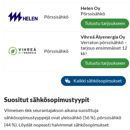
Helen Oy
Pörssisähkö
Pörssisähkö
Tutustu tarjoukseen
Vihreä Älyenergia Oy
Verraton pörssisähkö –
tarjous ensimmäiset 12
Pörssisähkö
kk!
Tutustu tarjoukseen
Kaikki sähkösopimukset
Suositut sähkösopimustyypit
Viimeisen 6kk seurantajakson aikana suosittuja
sähkösopimustyyppejä ovat yleissähkö (56 %), pörssisähkö
(44 %). Löydät nopeasti halvimmat sähkösopimukset