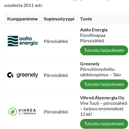
vuodesta 2011 asti.
Kumppanimme
Sopimustyyppi
Tuote
Aalto Energia
Fossiilivapaa
Pörssisähkö
Pörssisähkö
Tutustu tarjoukseen
Greenely
Pörssihinnoiteltu
sähkösopimus – Talo
Pörssisähkö
Tutustu tarjoukseen
Vihreä Älyenergia Oy
Vire Tuuli – pörssisähkö
– tarjous ensimmäiset
Pörssisähkö
12 kk!
Tutustu tarjoukseen