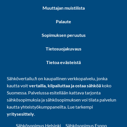
Muuttajan muistilista
Palaute
Sopimuksen peruutus
Tietosuojakuvaus
Tietoa evästeistä
Sähkövertailu.fi on kaupallinen verkkopalvelu, jonka
kautta voit
vertailla, kilpailuttaa ja ostaa sähköä
koko
Suomessa. Palvelussa esitellään kattava tarjonta
sähkösopimuksia ja sähkösopimuksen voi tilata palvelun
kautta yhteistyökumppaneilta. Lue tarkempi
yritysesittely
.
Sähkösopimus Helsinki
Sähkösopimus Espoo