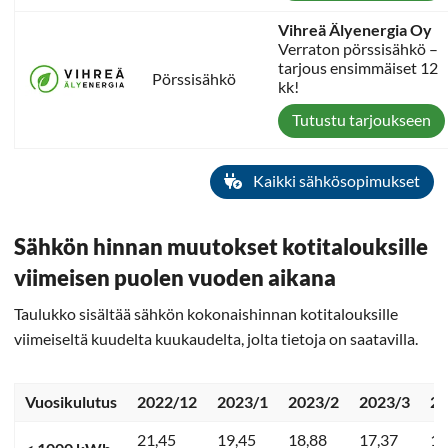
Vihreä Älyenergia Oy
Verraton pörssisähkö –
tarjous ensimmäiset 12
Pörssisähkö
kk!
Tutustu tarjoukseen
Kaikki sähkösopimukset
Sähkön hinnan muutokset kotitalouksille
viimeisen puolen vuoden aikana
Taulukko sisältää sähkön kokonaishinnan kotitalouksille
viimeiseltä kuudelta kuukaudelta, jolta tietoja on saatavilla.
Vuosikulutus
2022/12
2023/1
2023/2
2023/3
20
21,45
19,45
18,88
17,37
13