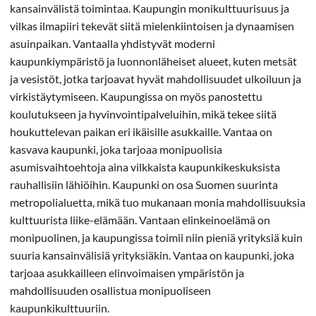
kansainvälistä toimintaa. Kaupungin monikulttuurisuus ja
vilkas ilmapiiri tekevät siitä mielenkiintoisen ja dynaamisen
asuinpaikan. Vantaalla yhdistyvät moderni
kaupunkiympäristö ja luonnonläheiset alueet, kuten metsät
ja vesistöt, jotka tarjoavat hyvät mahdollisuudet ulkoiluun ja
virkistäytymiseen. Kaupungissa on myös panostettu
koulutukseen ja hyvinvointipalveluihin, mikä tekee siitä
houkuttelevan paikan eri ikäisille asukkaille. Vantaa on
kasvava kaupunki, joka tarjoaa monipuolisia
asumisvaihtoehtoja aina vilkkaista kaupunkikeskuksista
rauhallisiin lähiöihin. Kaupunki on osa Suomen suurinta
metropolialuetta, mikä tuo mukanaan monia mahdollisuuksia
kulttuurista liike-elämään. Vantaan elinkeinoelämä on
monipuolinen, ja kaupungissa toimii niin pieniä yrityksiä kuin
suuria kansainvälisiä yrityksiäkin. Vantaa on kaupunki, joka
tarjoaa asukkailleen elinvoimaisen ympäristön ja
mahdollisuuden osallistua monipuoliseen
kaupunkikulttuuriin.