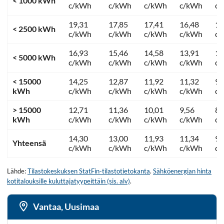
< 1000 kWh
c/kWh
c/kWh
c/kWh
c/kWh
c
19,31
17,85
17,41
16,48
12
< 2500 kWh
c/kWh
c/kWh
c/kWh
c/kWh
c
16,93
15,46
14,58
13,91
11
< 5000 kWh
c/kWh
c/kWh
c/kWh
c/kWh
c
< 15000
14,25
12,87
11,92
11,32
9,
kWh
c/kWh
c/kWh
c/kWh
c/kWh
c
> 15000
12,71
11,36
10,01
9,56
8,
kWh
c/kWh
c/kWh
c/kWh
c/kWh
c
14,30
13,00
11,93
11,34
9,
Yhteensä
c/kWh
c/kWh
c/kWh
c/kWh
c
Lähde:
Tilastokeskuksen StatFin-tilastotietokanta
.
Sähköenergian hinta
kotitalouksille kuluttajatyypeittäin (sis. alv)
.
Vantaa, Uusimaa