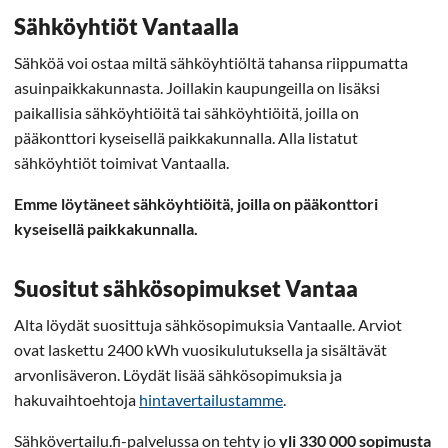
Sähköyhtiöt Vantaalla
Sähköä voi ostaa miltä sähköyhtiöltä tahansa riippumatta
asuinpaikkakunnasta. Joillakin kaupungeilla on lisäksi
paikallisia sähköyhtiöitä tai sähköyhtiöitä, joilla on
pääkonttori kyseisellä paikkakunnalla. Alla listatut
sähköyhtiöt toimivat Vantaalla.
Emme löytäneet sähköyhtiöitä, joilla on pääkonttori
kyseisellä paikkakunnalla.
Suositut sähkösopimukset Vantaa
Alta löydät suosittuja sähkösopimuksia Vantaalle. Arviot
ovat laskettu 2400 kWh vuosikulutuksella ja sisältävät
arvonlisäveron. Löydät lisää sähkösopimuksia ja
hakuvaihtoehtoja
hintavertailustamme
.
Sähkövertailu.fi-palvelussa on tehty jo
yli 330 000 sopimusta