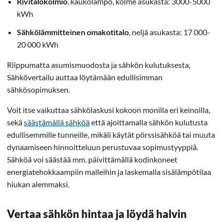
Rivitalokolmio
, kaukolämpö, kolme asukasta: 3000-5000
kWh
Sähkölämmitteinen omakotitalo
, neljä asukasta: 17 000-
20 000 kWh
Riippumatta asumismuodosta ja sähkön kulutuksesta,
Sähkövertailu auttaa löytämään edullisimman
sähkösopimuksen.
Voit itse vaikuttaa sähkölaskusi kokoon monilla eri keinoilla,
sekä
säästämällä sähköä
että ajoittamalla sähkön kulutusta
edullisemmille tunneille, mikäli käytät pörssisähköä tai muuta
dynaamiseen hinnoitteluun perustuvaa sopimustyyppiä.
Sähköä voi säästää mm. päivittämällä kodinkoneet
energiatehokkaampiin malleihin ja laskemalla sisälämpötilaa
hiukan alemmaksi.
Vertaa sähkön hintaa ja löydä halvin