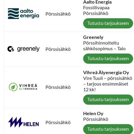
Aalto Energia
Fossiilivapaa
Pörssisähkö
Pörssisähkö
Tutustu tarjoukseen
Greenely
Pörssihinnoiteltu
sähkösopimus – Talo
Pörssisähkö
Tutustu tarjoukseen
Vihreä Älyenergia Oy
Vire Tuuli – pörssisähkö
– tarjous ensimmäiset
Pörssisähkö
12 kk!
Tutustu tarjoukseen
Helen Oy
Pörssisähkö
Pörssisähkö
Tutustu tarjoukseen