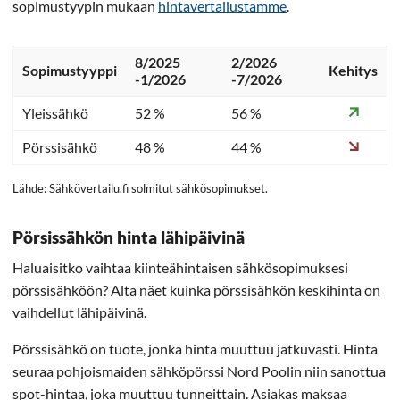
sopimustyypin mukaan
hintavertailustamme
.
8/2025
2/2026
Sopimustyyppi
Kehitys
-1/2026
-7/2026
Yleissähkö
52 %
56 %
Pörssisähkö
48 %
44 %
Lähde: Sähkövertailu.fi solmitut sähkösopimukset.
Pörsissähkön hinta lähipäivinä
Haluaisitko vaihtaa kiinteähintaisen sähkösopimuksesi
pörssisähköön? Alta näet kuinka pörssisähkön keskihinta on
vaihdellut lähipäivinä.
Pörssisähkö on tuote, jonka hinta muuttuu jatkuvasti. Hinta
seuraa pohjoismaiden sähköpörssi Nord Poolin niin sanottua
spot-hintaa, joka muuttuu tunneittain. Asiakas maksaa