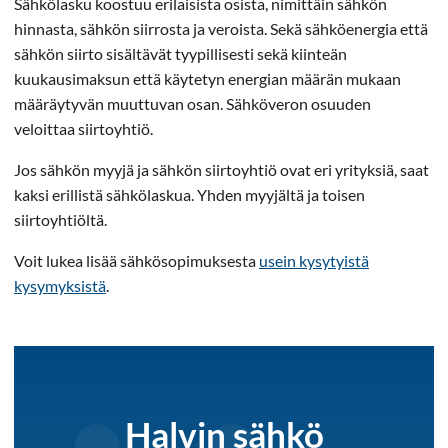
Sähkölasku koostuu erilaisista osista, nimittäin sähkön
hinnasta, sähkön siirrosta ja veroista. Sekä sähköenergia että
sähkön siirto sisältävät tyypillisesti sekä kiinteän
kuukausimaksun että käytetyn energian määrän mukaan
määräytyvän muuttuvan osan. Sähköveron osuuden
veloittaa siirtoyhtiö.
Jos sähkön myyjä ja sähkön siirtoyhtiö ovat eri yrityksiä, saat
kaksi erillistä sähkölaskua. Yhden myyjältä ja toisen
siirtoyhtiöltä.
Voit lukea lisää sähkösopimuksesta
usein kysytyistä
kysymyksistä
.
Halvin sähkö