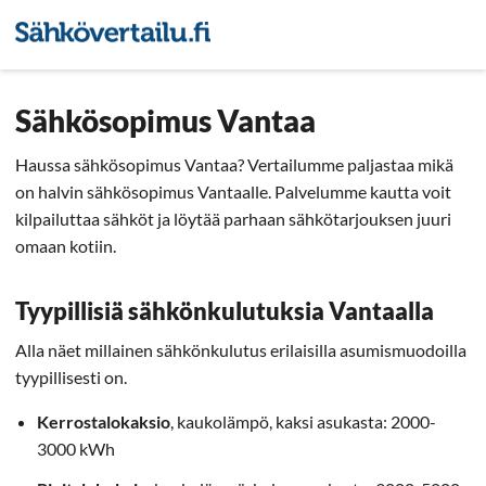
Sähkön hintavertailu
Pienyri
Sähkösopimus Vantaa
Haussa sähkösopimus Vantaa? Vertailumme paljastaa mikä
on halvin sähkösopimus Vantaalle. Palvelumme kautta voit
kilpailuttaa sähköt ja löytää parhaan sähkötarjouksen juuri
omaan kotiin.
Tyypillisiä sähkönkulutuksia Vantaalla
Alla näet millainen sähkönkulutus erilaisilla asumismuodoilla
tyypillisesti on.
Kerrostalokaksio
, kaukolämpö, kaksi asukasta: 2000-
3000 kWh