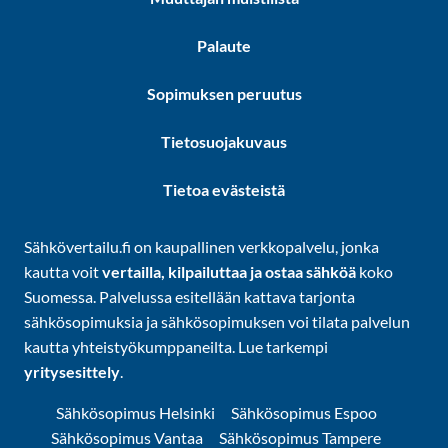
Palaute
Sopimuksen peruutus
Tietosuojakuvaus
Tietoa evästeistä
Sähkövertailu.fi on kaupallinen verkkopalvelu, jonka
kautta voit
vertailla, kilpailuttaa ja ostaa sähköä
koko
Suomessa. Palvelussa esitellään kattava tarjonta
sähkösopimuksia ja sähkösopimuksen voi tilata palvelun
kautta yhteistyökumppaneilta. Lue tarkempi
yritysesittely
.
Sähkösopimus Helsinki
Sähkösopimus Espoo
Sähkösopimus Vantaa
Sähkösopimus Tampere