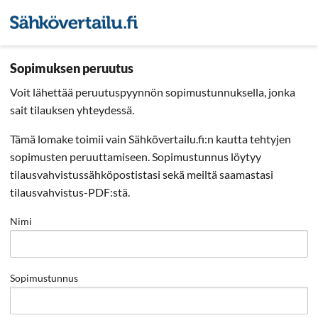
Sähkön hintavertailu
Pienyri
Sopimuksen peruutus
Voit lähettää peruutuspyynnön sopimustunnuksella, jonka
sait tilauksen yhteydessä.
Tämä lomake toimii vain Sähkövertailu.fi:n kautta tehtyjen
sopimusten peruuttamiseen. Sopimustunnus löytyy
tilausvahvistussähköpostistasi sekä meiltä saamastasi
tilausvahvistus-PDF:stä.
Nimi
Sopimustunnus