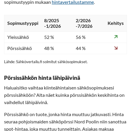
sopimustyypin mukaan
hintavertailustamme
.
8/2025
2/2026
Sopimustyyppi
Kehitys
-1/2026
-7/2026
Yleissähkö
52 %
56 %
Pörssisähkö
48 %
44 %
Lähde: Sähkövertailu.fi solmitut sähkösopimukset.
Pörsissähkön hinta lähipäivinä
Haluaisitko vaihtaa kiinteähintaisen sähkösopimuksesi
pörssisähköön? Alta näet kuinka pörssisähkön keskihinta on
vaihdellut lähipäivinä.
Pörssisähkö on tuote, jonka hinta muuttuu jatkuvasti. Hinta
seuraa pohjoismaiden sähköpörssi Nord Poolin niin sanottua
spot-hintaa, joka muuttuu tunneittain. Asiakas maksaa