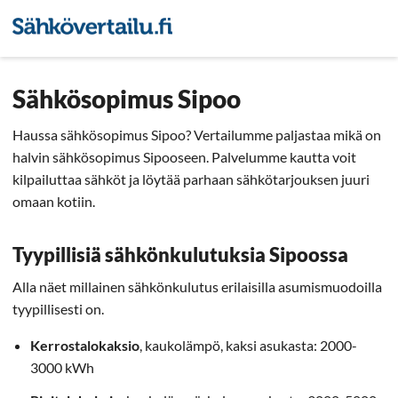
Sähkön hintavertailu
Pienyri
Sähkösopimus Sipoo
Haussa sähkösopimus Sipoo? Vertailumme paljastaa mikä on
halvin sähkösopimus Sipooseen. Palvelumme kautta voit
kilpailuttaa sähköt ja löytää parhaan sähkötarjouksen juuri
omaan kotiin.
Tyypillisiä sähkönkulutuksia Sipoossa
Alla näet millainen sähkönkulutus erilaisilla asumismuodoilla
tyypillisesti on.
Kerrostalokaksio
, kaukolämpö, kaksi asukasta: 2000-
3000 kWh