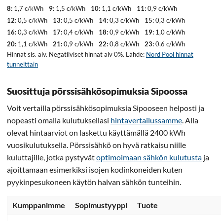
8:
1,7 c/kWh
9:
1,5 c/kWh
10:
1,1 c/kWh
11:
0,9 c/kWh
12:
0,5 c/kWh
13:
0,5 c/kWh
14:
0,3 c/kWh
15:
0,3 c/kWh
16:
0,3 c/kWh
17:
0,4 c/kWh
18:
0,9 c/kWh
19:
1,0 c/kWh
20:
1,1 c/kWh
21:
0,9 c/kWh
22:
0,8 c/kWh
23:
0,6 c/kWh
Hinnat sis. alv. Negatiiviset hinnat alv 0%. Lähde:
Nord Pool hinnat
tunneittain
Suosittuja pörssisähkösopimuksia Sipoossa
Voit vertailla pörssisähkösopimuksia Sipooseen helposti ja
nopeasti omalla kulutuksellasi
hintavertailussamme
. Alla
olevat hintaarviot on laskettu käyttämällä 2400 kWh
vuosikulutuksella. Pörssisähkö on hyvä ratkaisu niille
kuluttajille, jotka pystyvät
optimoimaan sähkön kulutusta
ja
ajoittamaan esimerkiksi isojen kodinkoneiden kuten
pyykinpesukoneen käytön halvan sähkön tunteihin.
Kumppanimme
Sopimustyyppi
Tuote