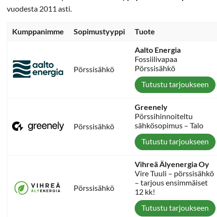
vuodesta 2011 asti.
Kumppanimme
Sopimustyyppi
Tuote
Aalto Energia
Fossiilivapaa
Pörssisähkö
Pörssisähkö
Tutustu tarjoukseen
Greenely
Pörssihinnoiteltu
sähkösopimus – Talo
Pörssisähkö
Tutustu tarjoukseen
Vihreä Älyenergia Oy
Vire Tuuli – pörssisähkö
– tarjous ensimmäiset
Pörssisähkö
12 kk!
Tutustu tarjoukseen