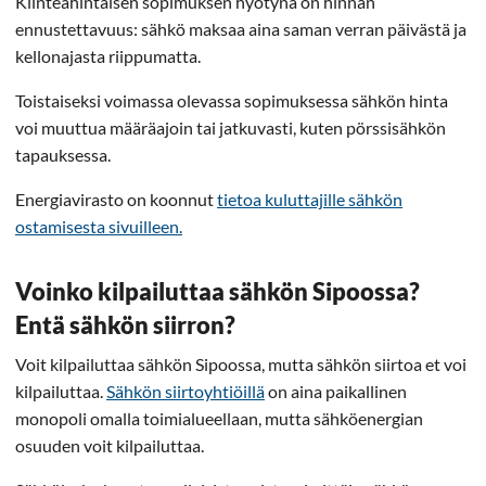
Kiinteähintaisen sopimuksen hyötynä on hinnan
ennustettavuus: sähkö maksaa aina saman verran päivästä ja
kellonajasta riippumatta.
Toistaiseksi voimassa olevassa sopimuksessa sähkön hinta
voi muuttua määräajoin tai jatkuvasti, kuten pörssisähkön
tapauksessa.
Energiavirasto on koonnut
tietoa kuluttajille sähkön
ostamisesta sivuilleen.
Voinko kilpailuttaa sähkön Sipoossa?
Entä sähkön siirron?
Voit kilpailuttaa sähkön Sipoossa, mutta sähkön siirtoa et voi
kilpailuttaa.
Sähkön siirtoyhtiöillä
on aina paikallinen
monopoli omalla toimialueellaan, mutta sähköenergian
osuuden voit kilpailuttaa.