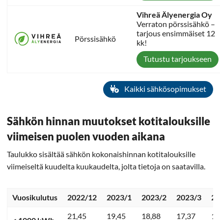
Vihreä Älyenergia Oy
Verraton pörssisähkö –
tarjous ensimmäiset 12
Pörssisähkö
kk!
Tutustu tarjoukseen
Kaikki sähkösopimukset
Sähkön hinnan muutokset kotitalouksille
viimeisen puolen vuoden aikana
Taulukko sisältää sähkön kokonaishinnan kotitalouksille
viimeiseltä kuudelta kuukaudelta, jolta tietoja on saatavilla.
Vuosikulutus
2022/12
2023/1
2023/2
2023/3
20
21,45
19,45
18,88
17,37
13