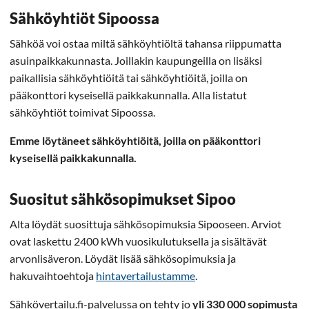
Sähköyhtiöt Sipoossa
Sähköä voi ostaa miltä sähköyhtiöltä tahansa riippumatta
asuinpaikkakunnasta. Joillakin kaupungeilla on lisäksi
paikallisia sähköyhtiöitä tai sähköyhtiöitä, joilla on
pääkonttori kyseisellä paikkakunnalla. Alla listatut
sähköyhtiöt toimivat Sipoossa.
Emme löytäneet sähköyhtiöitä, joilla on pääkonttori
kyseisellä paikkakunnalla.
Suositut sähkösopimukset Sipoo
Alta löydät suosittuja sähkösopimuksia Sipooseen. Arviot
ovat laskettu 2400 kWh vuosikulutuksella ja sisältävät
arvonlisäveron. Löydät lisää sähkösopimuksia ja
hakuvaihtoehtoja
hintavertailustamme
.
Sähkövertailu.fi-palvelussa on tehty jo
yli 330 000 sopimusta