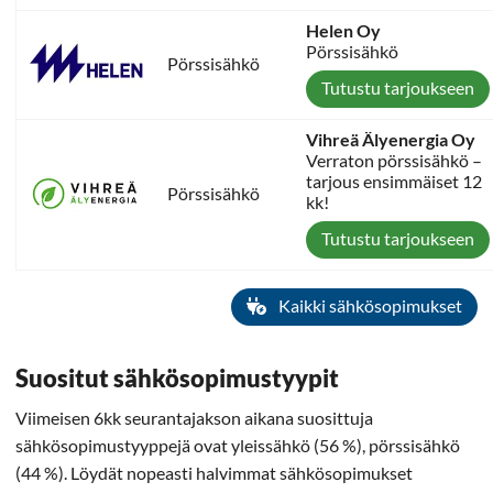
Helen Oy
Pörssisähkö
Pörssisähkö
Tutustu tarjoukseen
Vihreä Älyenergia Oy
Verraton pörssisähkö –
tarjous ensimmäiset 12
Pörssisähkö
kk!
Tutustu tarjoukseen
Kaikki sähkösopimukset
Suositut sähkösopimustyypit
Viimeisen 6kk seurantajakson aikana suosittuja
sähkösopimustyyppejä ovat yleissähkö (56 %), pörssisähkö
(44 %). Löydät nopeasti halvimmat sähkösopimukset