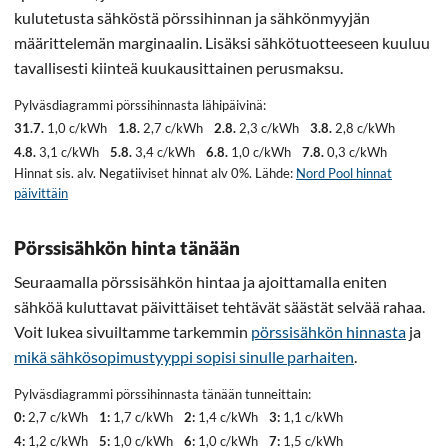
kulutetusta sähköstä pörssihinnan ja sähkönmyyjän
määrittelemän marginaalin. Lisäksi sähkötuotteeseen kuuluu
tavallisesti kiinteä kuukausittainen perusmaksu.
Pylväsdiagrammi pörssihinnasta lähipäivinä:
31.7.
1,0 c/kWh
1.8.
2,7 c/kWh
2.8.
2,3 c/kWh
3.8.
2,8 c/kWh
4.8.
3,1 c/kWh
5.8.
3,4 c/kWh
6.8.
1,0 c/kWh
7.8.
0,3 c/kWh
Hinnat sis. alv. Negatiiviset hinnat alv 0%. Lähde:
Nord Pool hinnat
päivittäin
Pörssisähkön hinta tänään
Seuraamalla pörssisähkön hintaa ja ajoittamalla eniten
sähköä kuluttavat päivittäiset tehtävät säästät selvää rahaa.
Voit lukea sivuiltamme tarkemmin
pörssisähkön hinnasta
ja
mikä sähkösopimustyyppi sopisi sinulle parhaiten
.
Pylväsdiagrammi pörssihinnasta tänään tunneittain:
0:
2,7 c/kWh
1:
1,7 c/kWh
2:
1,4 c/kWh
3:
1,1 c/kWh
4:
1,2 c/kWh
5:
1,0 c/kWh
6:
1,0 c/kWh
7:
1,5 c/kWh