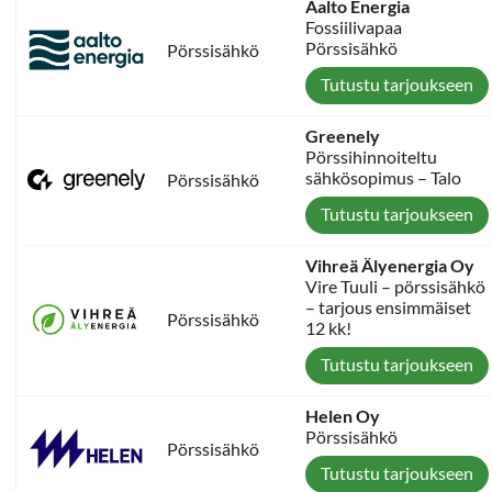
Aalto Energia
Fossiilivapaa
Pörssisähkö
Pörssisähkö
Tutustu tarjoukseen
Greenely
Pörssihinnoiteltu
sähkösopimus – Talo
Pörssisähkö
Tutustu tarjoukseen
Vihreä Älyenergia Oy
Vire Tuuli – pörssisähkö
– tarjous ensimmäiset
Pörssisähkö
12 kk!
Tutustu tarjoukseen
Helen Oy
Pörssisähkö
Pörssisähkö
Tutustu tarjoukseen