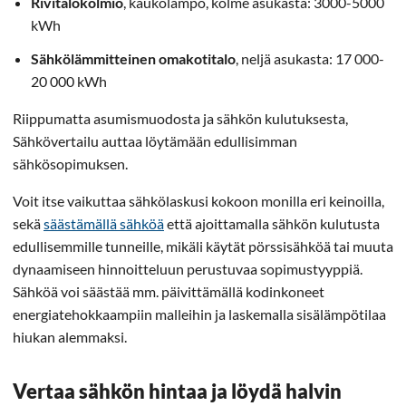
Rivitalokolmio
, kaukolämpö, kolme asukasta: 3000-5000
kWh
Sähkölämmitteinen omakotitalo
, neljä asukasta: 17 000-
20 000 kWh
Riippumatta asumismuodosta ja sähkön kulutuksesta,
Sähkövertailu auttaa löytämään edullisimman
sähkösopimuksen.
Voit itse vaikuttaa sähkölaskusi kokoon monilla eri keinoilla,
sekä
säästämällä sähköä
että ajoittamalla sähkön kulutusta
edullisemmille tunneille, mikäli käytät pörssisähköä tai muuta
dynaamiseen hinnoitteluun perustuvaa sopimustyyppiä.
Sähköä voi säästää mm. päivittämällä kodinkoneet
energiatehokkaampiin malleihin ja laskemalla sisälämpötilaa
hiukan alemmaksi.
Vertaa sähkön hintaa ja löydä halvin