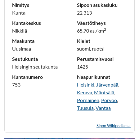
Nimitys
Sipoon asukasluku
Kunta
22 313
Kuntakeskus
Väestötiheys
2
Nikkilä
65,70 as./km
Maakunta
Kielet
Uusimaa
suomi, ruotsi
Seutukunta
Perustamisvuosi
Helsingin seutukunta
1425
Kuntanumero
Naapurikunnat
753
Helsinki
,
Järvenpää
,
Kerava
,
Mäntsälä
,
Pornainen
,
Porvoo
,
Tuusula
,
Vantaa
Sipoo Wikipediassa