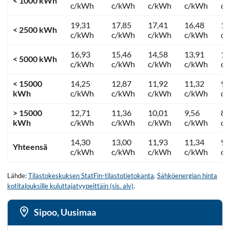
< 1000 kWh
c/kWh
c/kWh
c/kWh
c/kWh
c
19,31
17,85
17,41
16,48
12
< 2500 kWh
c/kWh
c/kWh
c/kWh
c/kWh
c
16,93
15,46
14,58
13,91
11
< 5000 kWh
c/kWh
c/kWh
c/kWh
c/kWh
c
< 15000
14,25
12,87
11,92
11,32
9,
kWh
c/kWh
c/kWh
c/kWh
c/kWh
c
> 15000
12,71
11,36
10,01
9,56
8,
kWh
c/kWh
c/kWh
c/kWh
c/kWh
c
14,30
13,00
11,93
11,34
9,
Yhteensä
c/kWh
c/kWh
c/kWh
c/kWh
c
Lähde:
Tilastokeskuksen StatFin-tilastotietokanta
.
Sähköenergian hinta
kotitalouksille kuluttajatyypeittäin (sis. alv)
.
Sipoo, Uusimaa