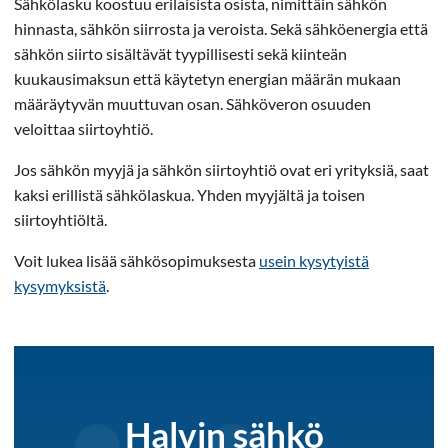
Sähkölasku koostuu erilaisista osista, nimittäin sähkön
hinnasta, sähkön siirrosta ja veroista. Sekä sähköenergia että
sähkön siirto sisältävät tyypillisesti sekä kiinteän
kuukausimaksun että käytetyn energian määrän mukaan
määräytyvän muuttuvan osan. Sähköveron osuuden
veloittaa siirtoyhtiö.
Jos sähkön myyjä ja sähkön siirtoyhtiö ovat eri yrityksiä, saat
kaksi erillistä sähkölaskua. Yhden myyjältä ja toisen
siirtoyhtiöltä.
Voit lukea lisää sähkösopimuksesta
usein kysytyistä
kysymyksistä
.
Halvin sähkö