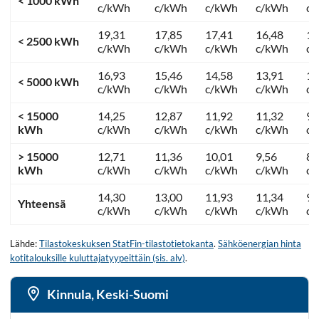
< 1000 kWh
c/kWh
c/kWh
c/kWh
c/kWh
c
19,31
17,85
17,41
16,48
12
< 2500 kWh
c/kWh
c/kWh
c/kWh
c/kWh
c
16,93
15,46
14,58
13,91
11
< 5000 kWh
c/kWh
c/kWh
c/kWh
c/kWh
c
< 15000
14,25
12,87
11,92
11,32
9,
kWh
c/kWh
c/kWh
c/kWh
c/kWh
c
> 15000
12,71
11,36
10,01
9,56
8,
kWh
c/kWh
c/kWh
c/kWh
c/kWh
c
14,30
13,00
11,93
11,34
9,
Yhteensä
c/kWh
c/kWh
c/kWh
c/kWh
c
Lähde:
Tilastokeskuksen StatFin-tilastotietokanta
.
Sähköenergian hinta
kotitalouksille kuluttajatyypeittäin (sis. alv)
.
Kinnula, Keski-Suomi