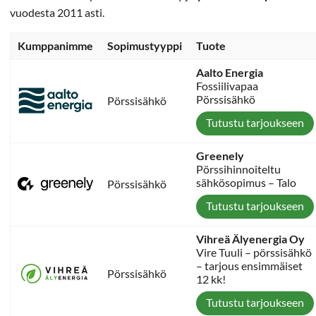
vuodesta 2011 asti.
Kumppanimme
Sopimustyyppi
Tuote
Aalto Energia
Fossiilivapaa
Pörssisähkö
Pörssisähkö
Tutustu tarjoukseen
Greenely
Pörssihinnoiteltu
sähkösopimus – Talo
Pörssisähkö
Tutustu tarjoukseen
Vihreä Älyenergia Oy
Vire Tuuli – pörssisähkö
– tarjous ensimmäiset
Pörssisähkö
12 kk!
Tutustu tarjoukseen