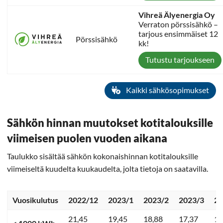
Vihreä Älyenergia Oy
Verraton pörssisähkö –
tarjous ensimmäiset 12
Pörssisähkö
kk!
Tutustu tarjoukseen
Kaikki sähkösopimukset
Sähkön hinnan muutokset kotitalouksille
viimeisen puolen vuoden aikana
Taulukko sisältää sähkön kokonaishinnan kotitalouksille
viimeiseltä kuudelta kuukaudelta, jolta tietoja on saatavilla.
Vuosikulutus
2022/12
2023/1
2023/2
2023/3
20
21,45
19,45
18,88
17,37
13