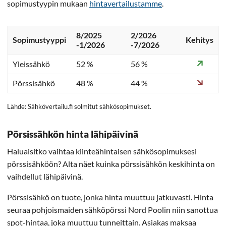
sopimustyypin mukaan
hintavertailustamme
.
8/2025
2/2026
Sopimustyyppi
Kehitys
-1/2026
-7/2026
Yleissähkö
52 %
56 %
Pörssisähkö
48 %
44 %
Lähde: Sähkövertailu.fi solmitut sähkösopimukset.
Pörsissähkön hinta lähipäivinä
Haluaisitko vaihtaa kiinteähintaisen sähkösopimuksesi
pörssisähköön? Alta näet kuinka pörssisähkön keskihinta on
vaihdellut lähipäivinä.
Pörssisähkö on tuote, jonka hinta muuttuu jatkuvasti. Hinta
seuraa pohjoismaiden sähköpörssi Nord Poolin niin sanottua
spot-hintaa, joka muuttuu tunneittain. Asiakas maksaa