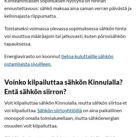
Kiinteähintaisen sopimuksen hyötynä on hinnan
ennustettavuus: sähkö maksaa aina saman verran päivästä ja
kellonajasta riippumatta.
Toistaiseksi voimassa olevassa sopimuksessa sähkön hinta
voi muuttua määräajoin tai jatkuvasti, kuten pörssisähkön
tapauksessa.
Energiavirasto on koonnut
tietoa kuluttajille sähkön
ostamisesta sivuilleen.
Voinko kilpailuttaa sähkön Kinnulalla?
Entä sähkön siirron?
Voit kilpailuttaa sähkön Kinnulalla, mutta sähkön siirtoa et
voi kilpailuttaa.
Sähkön siirtoyhtiöillä
on aina paikallinen
monopoli omalla toimialueellaan, mutta sähköenergian
osuuden voit kilpailuttaa.