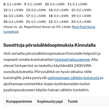
8:
0,6 c/kWh
9:
0,5 c/kWh
10:
0,4 c/kWh
11:
0,1 c/kWh
12:
0,1 c/kWh
13:
0,0 c/kWh
14:
0,0 c/kWh
15:
0,0 c/kWh
16:
0,0 c/kWh
17:
0,1 c/kWh
18:
0,4 c/kWh
19:
0,5 c/kWh
20:
0,6 c/kWh
21:
0,5 c/kWh
22:
0,5 c/kWh
23:
0,4 c/kWh
Hinnat sis. alv. Negatiiviset hinnat alv 0%. Lähde:
Nord Pool hinnat
tunneittain
Suosittuja pörssisähkösopimuksia Kinnulalla
Voit vertailla pörssisähkösopimuksia Kinnulalle helposti ja
nopeasti omalla kulutuksellasi
hintavertailussamme
. Alla
olevat hintaarviot on laskettu käyttämällä 2400 kWh
vuosikulutuksella. Pörssisähkö on hyvä ratkaisu niille
kuluttajille, jotka pystyvät
optimoimaan sähkön kulutusta
ja
ajoittamaan esimerkiksi isojen kodinkoneiden kuten
pyykinpesukoneen käytön halvan sähkön tunteihin.
Kumppanimme
Sopimustyyppi
Tuote