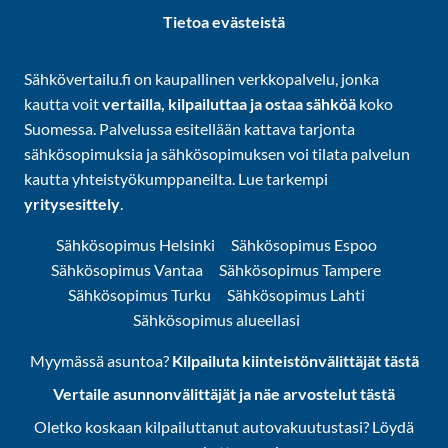
Tietoa evästeistä
Sähkövertailu.fi on kaupallinen verkkopalvelu, jonka
kautta voit
vertailla, kilpailuttaa ja ostaa sähköä
koko
Suomessa. Palvelussa esitellään kattava tarjonta
sähkösopimuksia ja sähkösopimuksen voi tilata palvelun
kautta yhteistyökumppaneilta. Lue tarkempi
yritysesittely
.
Sähkösopimus Helsinki
Sähkösopimus Espoo
Sähkösopimus Vantaa
Sähkösopimus Tampere
Sähkösopimus Turku
Sähkösopimus Lahti
Sähkösopimus alueellasi
Myymässä asuntoa?
Kilpailuta kiinteistönvälittäjät tästä
Vertaile asunnonvälittäjät ja näe arvostelut tästä
Oletko koskaan kilpailuttanut autovakuutustasi? Löydä