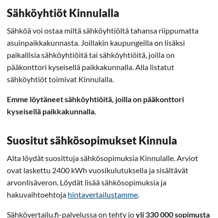
Sähköyhtiöt Kinnulalla
Sähköä voi ostaa miltä sähköyhtiöltä tahansa riippumatta
asuinpaikkakunnasta. Joillakin kaupungeilla on lisäksi
paikallisia sähköyhtiöitä tai sähköyhtiöitä, joilla on
pääkonttori kyseisellä paikkakunnalla. Alla listatut
sähköyhtiöt toimivat Kinnulalla.
Emme löytäneet sähköyhtiöitä, joilla on pääkonttori
kyseisellä paikkakunnalla.
Suositut sähkösopimukset Kinnula
Alta löydät suosittuja sähkösopimuksia Kinnulalle. Arviot
ovat laskettu 2400 kWh vuosikulutuksella ja sisältävät
arvonlisäveron. Löydät lisää sähkösopimuksia ja
hakuvaihtoehtoja
hintavertailustamme
.
Sähkövertailu.fi-palvelussa on tehty jo
yli 330 000 sopimusta