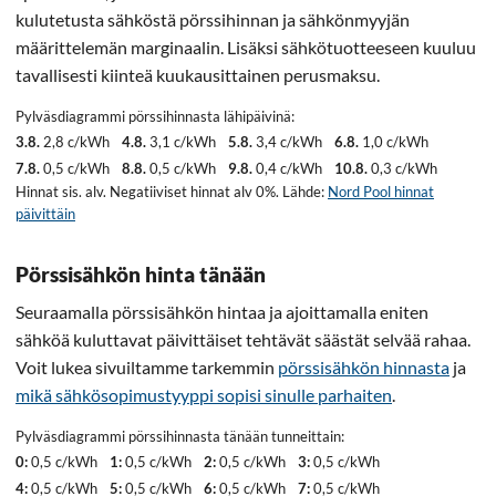
kulutetusta sähköstä pörssihinnan ja sähkönmyyjän
määrittelemän marginaalin. Lisäksi sähkötuotteeseen kuuluu
tavallisesti kiinteä kuukausittainen perusmaksu.
Pylväsdiagrammi pörssihinnasta lähipäivinä:
3.8.
2,8 c/kWh
4.8.
3,1 c/kWh
5.8.
3,4 c/kWh
6.8.
1,0 c/kWh
7.8.
0,5 c/kWh
8.8.
0,5 c/kWh
9.8.
0,4 c/kWh
10.8.
0,3 c/kWh
Hinnat sis. alv. Negatiiviset hinnat alv 0%. Lähde:
Nord Pool hinnat
päivittäin
Pörssisähkön hinta tänään
Seuraamalla pörssisähkön hintaa ja ajoittamalla eniten
sähköä kuluttavat päivittäiset tehtävät säästät selvää rahaa.
Voit lukea sivuiltamme tarkemmin
pörssisähkön hinnasta
ja
mikä sähkösopimustyyppi sopisi sinulle parhaiten
.
Pylväsdiagrammi pörssihinnasta tänään tunneittain:
0:
0,5 c/kWh
1:
0,5 c/kWh
2:
0,5 c/kWh
3:
0,5 c/kWh
4:
0,5 c/kWh
5:
0,5 c/kWh
6:
0,5 c/kWh
7:
0,5 c/kWh