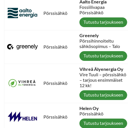
Aalto Energia
Fossiilivapaa
Pörssisähkö
Pörssisähkö
Tutustu tarjoukseen
Greenely
Pörssihinnoiteltu
sähkösopimus – Talo
Pörssisähkö
Tutustu tarjoukseen
Vihreä Älyenergia Oy
Vire Tuuli – pörssisähkö
– tarjous ensimmäiset
Pörssisähkö
12 kk!
Tutustu tarjoukseen
Helen Oy
Pörssisähkö
Pörssisähkö
Tutustu tarjoukseen