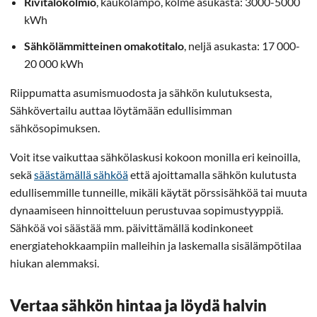
Rivitalokolmio
, kaukolämpö, kolme asukasta: 3000-5000
kWh
Sähkölämmitteinen omakotitalo
, neljä asukasta: 17 000-
20 000 kWh
Riippumatta asumismuodosta ja sähkön kulutuksesta,
Sähkövertailu auttaa löytämään edullisimman
sähkösopimuksen.
Voit itse vaikuttaa sähkölaskusi kokoon monilla eri keinoilla,
sekä
säästämällä sähköä
että ajoittamalla sähkön kulutusta
edullisemmille tunneille, mikäli käytät pörssisähköä tai muuta
dynaamiseen hinnoitteluun perustuvaa sopimustyyppiä.
Sähköä voi säästää mm. päivittämällä kodinkoneet
energiatehokkaampiin malleihin ja laskemalla sisälämpötilaa
hiukan alemmaksi.
Vertaa sähkön hintaa ja löydä halvin