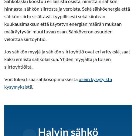
Sähkölasku koostuu erilaisista osista, nimittäin sähkön
hinnasta, sähkön siirrosta ja veroista. Sekä sähköenergia että
sähkön siirto sisältävät tyypillisesti sekä kiinteän
kuukausimaksun että käytetyn energian määrän mukaan
määräytyvän muuttuvan osan. Sähköveron osuuden
veloittaa siirtoyhtiö.
Jos sähkön myyjä ja sähkön siirtoyhtiö ovat eri yrityksiä, saat
kaksi erillistä sähkölaskua. Yhden myyjältä ja toisen
siirtoyhtiöltä.
Voit lukea lisää sähkösopimuksesta
usein kysytyistä
kysymyksistä
.
Halvin sähkö