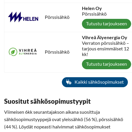
Helen Oy
Pörssisähkö
Pörssisähkö
Tutustu tarjoukseen
Vihreä Älyenergia Oy
Verraton pörssisähkö –
tarjous ensimmäiset 12
Pörssisähkö
kk!
Tutustu tarjoukseen
Kaikki sähkösopimukset
Suositut sähkösopimustyypit
Viimeisen 6kk seurantajakson aikana suosittuja
sähkösopimustyyppejä ovat yleissähkö (56 %), pörssisähkö
(44 %). Löydät nopeasti halvimmat sähkösopimukset