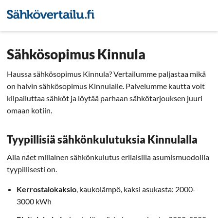
Sähkön hintavertailu
Pienyri
Sähkösopimus Kinnula
Haussa sähkösopimus Kinnula? Vertailumme paljastaa mikä
on halvin sähkösopimus Kinnulalle. Palvelumme kautta voit
kilpailuttaa sähköt ja löytää parhaan sähkötarjouksen juuri
omaan kotiin.
Tyypillisiä sähkönkulutuksia Kinnulalla
Alla näet millainen sähkönkulutus erilaisilla asumismuodoilla
tyypillisesti on.
Kerrostalokaksio
, kaukolämpö, kaksi asukasta: 2000-
3000 kWh