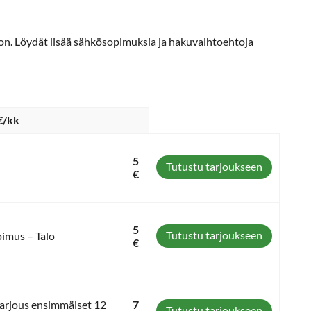
ron. Löydät lisää sähkösopimuksia ja hakuvaihtoehtoja
€/kk
5
Tutustu tarjoukseen
€
5
Tutustu tarjoukseen
pimus – Talo
€
 tarjous ensimmäiset 12
7
Tutustu tarjoukseen