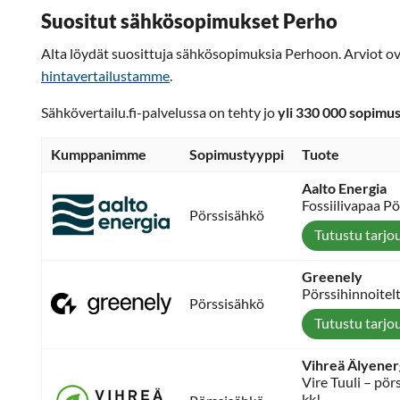
Suositut sähkösopimukset Perho
Alta löydät suosittuja sähkösopimuksia Perhoon. Arviot ov
hintavertailustamme
.
Sähkövertailu.fi-palvelussa on tehty jo
yli 330 000 sopimu
Kumppanimme
Sopimustyyppi
Tuote
Aalto Energia
Fossiilivapaa P
Pörssisähkö
Tutustu tarjo
Greenely
Pörssihinnoitel
Pörssisähkö
Tutustu tarjo
Vihreä Älyener
Vire Tuuli – pö
kk!