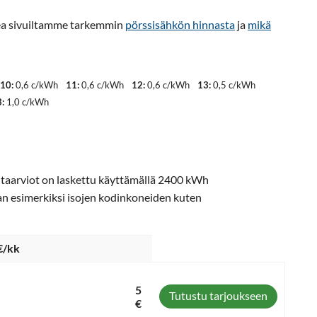
ukea sivuiltamme tarkemmin
pörssisähkön hinnasta
ja
mikä
10:
0,6 c/kWh
11:
0,6 c/kWh
12:
0,6 c/kWh
13:
0,5 c/kWh
:
1,0 c/kWh
intaarviot on laskettu käyttämällä 2400 kWh
an esimerkiksi isojen kodinkoneiden kuten
€/kk
5
Tutustu tarjoukseen
€