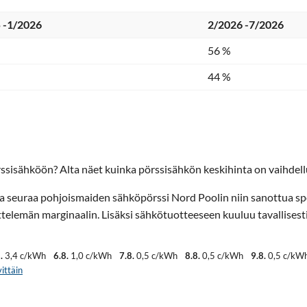
 -1/2026
2/2026 -7/2026
56 %
44 %
ssisähköön? Alta näet kuinka pörssisähkön keskihinta on vaihdellu
ta seuraa pohjoismaiden sähköpörssi Nord Poolin niin sanottua sp
elemän marginaalin. Lisäksi sähkötuotteeseen kuuluu tavallisest
.
3,4 c/kWh
6.8.
1,0 c/kWh
7.8.
0,5 c/kWh
8.8.
0,5 c/kWh
9.8.
0,5 c/kW
ittäin