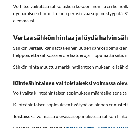
Voit itse vaikuttaa sähkölaskusi kokoon monilla eri keinoill
dynaamiseen hinnoitteluun perustuvaa sopimustyyppiä. Säh
alemmaksi.
Vertaa sähkön hintaa ja löydä halvin s
Sähkön vertailu kannattaa ennen uuden sähkösopimuksen tila
helppoa, että sähkössä ei ole laatueroja riippumatta siitä,
Sähkön hinta muuttuu markkinatilanteen mukaan, eli sähkös
Kiinteähintainen vai toistaiseksi voimassa ol
Voit valita kiinteähintaisen sopimuksen määräaikaisena ta
Kiinteähintaisen sopimuksen hyötynä on hinnan ennustetta
Toistaiseksi voimassa olevassa sopimuksessa sähkön hinta 
Energiavirasto on koonnut
tietoa kuluttajille sähkön ostam