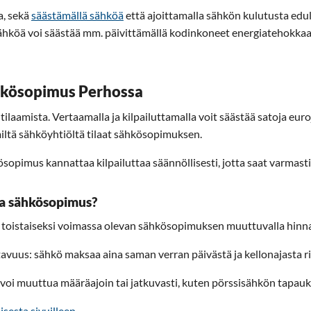
a, sekä
säästämällä sähköä
että ajoittamalla sähkön kulutusta edul
köä voi säästää mm. päivittämällä kodinkoneet energiatehokkaamp
ähkösopimus Perhossa
amista. Vertaamalla ja kilpailuttamalla voit säästää satoja euroja
 miltä sähköyhtiöltä tilaat sähkösopimuksen.
opimus kannattaa kilpailuttaa säännöllisesti, jotta saat varmasti
eva sähkösopimus?
i toistaiseksi voimassa olevan sähkösopimuksen muuttuvalla hinna
vuus: sähkö maksaa aina saman verran päivästä ja kellonajasta r
voi muuttua määräajoin tai jatkuvasti, kuten pörssisähkön tapauk
isesta sivuilleen.