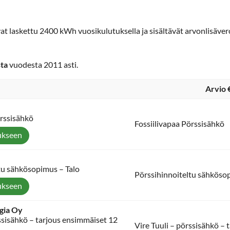
at laskettu 2400 kWh vuosikulutuksella ja sisältävät arvonlisäve
sta
vuodesta 2011 asti.
Arvio 
örssisähkö
Fossiilivapaa Pörssisähkö
ukseen
tu sähkösopimus – Talo
Pörssihinnoiteltu sähköso
ukseen
gia Oy
rssisähkö – tarjous ensimmäiset 12
Vire Tuuli – pörssisähkö –