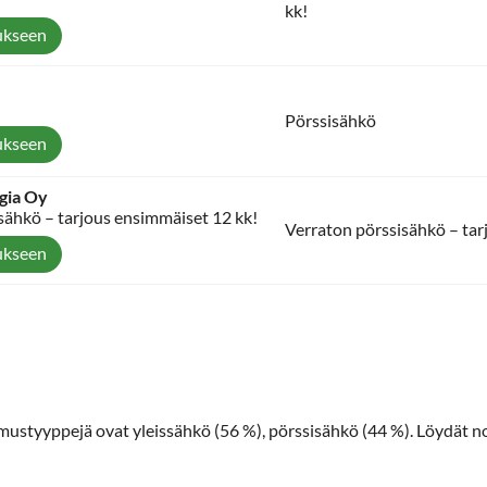
kk!
ukseen
Pörssisähkö
ukseen
gia Oy
sähkö – tarjous ensimmäiset 12 kk!
Verraton pörssisähkö – tar
ukseen
imustyyppejä ovat yleissähkö (56 %), pörssisähkö (44 %). Löydät