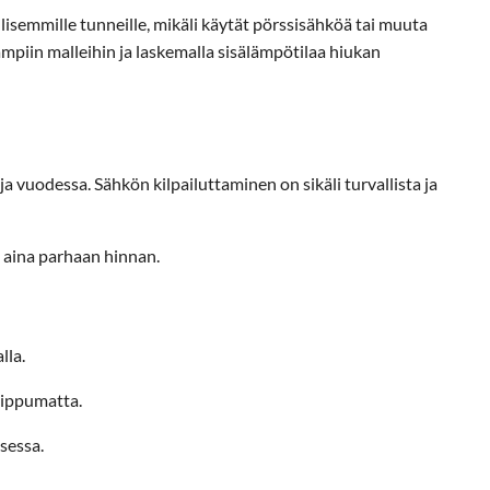
lisemmille tunneille, mikäli käytät pörssisähköä tai muuta
iin malleihin ja laskemalla sisälämpötilaa hiukan
 vuodessa. Sähkön kilpailuttaminen on sikäli turvallista ja
 aina parhaan hinnan.
lla.
iippumatta.
sessa.