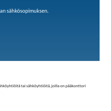
man sähkösopimuksen.
hköyhtiöitä tai sähköyhtiöitä, joilla on pääkonttori