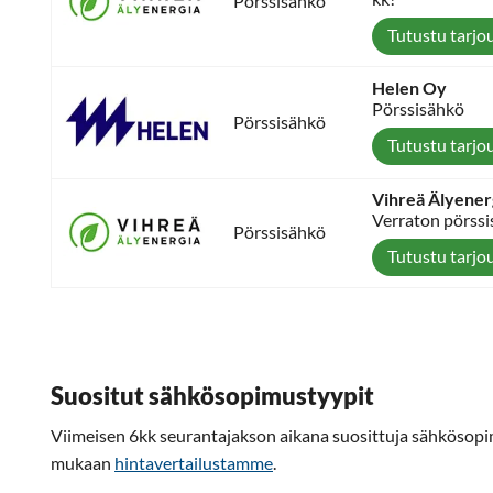
Pörssisähkö
Tutustu tarjo
Helen Oy
Pörssisähkö
Pörssisähkö
Tutustu tarjo
Vihreä Älyener
Verraton pörssi
Pörssisähkö
Tutustu tarjo
Suositut sähkösopimustyypit
Viimeisen 6kk seurantajakson aikana suosittuja sähkösop
mukaan
hintavertailustamme
.