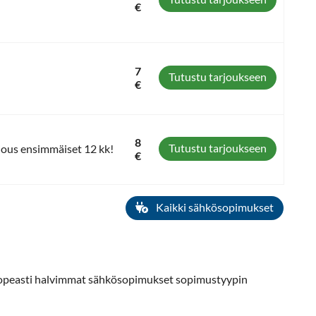
€
7
Tutustu tarjoukseen
€
8
Tutustu tarjoukseen
jous ensimmäiset 12 kk!
€
Kaikki sähkösopimukset
 nopeasti halvimmat sähkösopimukset sopimustyypin