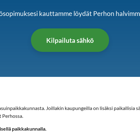
hkösopimuksesi kauttamme löydät Perhon halvim
Kilpailuta sähkö
uinpaikkakunnasta. Joillakin kaupungeilla on lisäksi paikallisia sä
at Perhossa.
isellä paikkakunnalla.