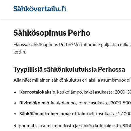
Sähkön hintavertailu
Pie
Sähkösopimus Perho
Haussa sähkösopimus Perho? Vertailumme paljastaa mikä o
kotiin.
Tyypillisiä sähkönkulutuksia Perhossa
Alla näet millainen sähkönkulutus erilaisilla asumismuodoill
Kerrostalokaksio
, kaukolämpö, kaksi asukasta: 2000-
Rivitalokolmio
, kaukolämpö, kolme asukasta: 3000-50
Sähkölämmitteinen omakotitalo
, neljä asukasta: 17 0
Riippumatta asumismuodosta ja sähkön kulutuksesta, Säh