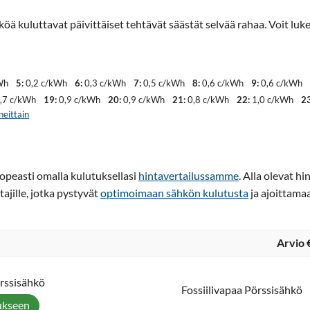
köä kuluttavat päivittäiset tehtävät säästät selvää rahaa. Voit l
Wh
5:
0,2 c/kWh
6:
0,3 c/kWh
7:
0,5 c/kWh
8:
0,6 c/kWh
9:
0,6 c/kWh
,7 c/kWh
19:
0,9 c/kWh
20:
0,9 c/kWh
21:
0,8 c/kWh
22:
1,0 c/kWh
23
neittain
opeasti omalla kulutuksellasi
hintavertailussamme
. Alla olevat h
tajille, jotka pystyvät
optimoimaan sähkön kulutusta
ja ajoittama
Arvio 
örssisähkö
Fossiilivapaa Pörssisähkö
ukseen