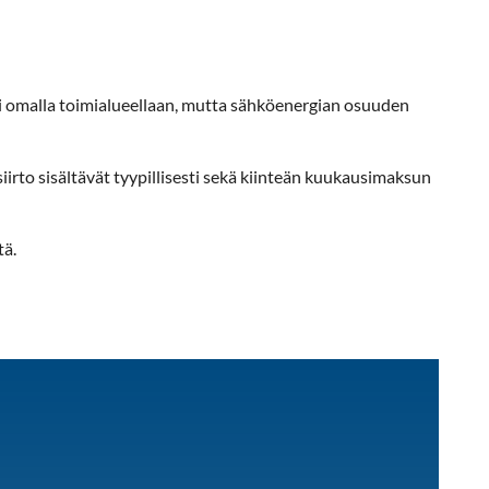
i omalla toimialueellaan, mutta sähköenergian osuuden
siirto sisältävät tyypillisesti sekä kiinteän kuukausimaksun
tä.