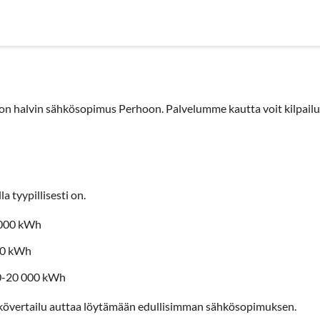
nyrityksille
Sähköyhtiöt
Sopimustyypit
Artikkelit
Use
n halvin sähkösopimus Perhoon. Palvelumme kautta voit kilpailut
a tyypillisesti on.
3000 kWh
00 kWh
00-20 000 kWh
kövertailu auttaa löytämään edullisimman sähkösopimuksen.