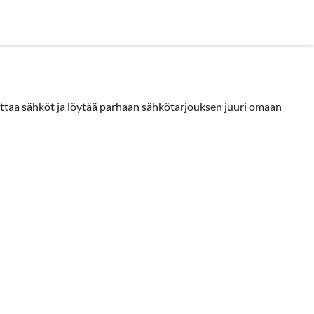
in kysyttyä
taa sähköt ja löytää parhaan sähkötarjouksen juuri omaan