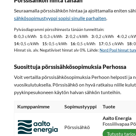
Pörssisähkön hinta tänään
Seuraamalla pörssisähkön hintaa ja ajoittamalla eniten säh
sähkösopimustyyppi sopisi sinulle parhaiten
.
Pylväsdiagrammi pörssihinnasta tänään tunneittain:
0:
0,3 c/kWh
1:
0,3 c/kWh
2:
0,2 c/kWh
3:
0,2 c/kWh
4:
0,2 c/k
14:
0,5 c/kWh
15:
0,5 c/kWh
16:
0,5 c/kWh
17:
0,5 c/kWh
18:
0
Hinnat sis. alv. Negatiiviset hinnat alv 0%. Lähde:
Nord Pool hinnat tun
Suosittuja pörssisähkösopimuksia Perhossa
Voit vertailla pörssisähkösopimuksia Perhoon helposti ja n
vuosikulutuksella. Pörssisähkö on hyvä ratkaisu niille kulut
pyykinpesukoneen käytön halvan sähkön tunteihin.
Kumppanimme
Sopimustyyppi
Tuote
Aalto Energia
Fossiilivapaa P
Pörssisähkö
Tutustu tarjo