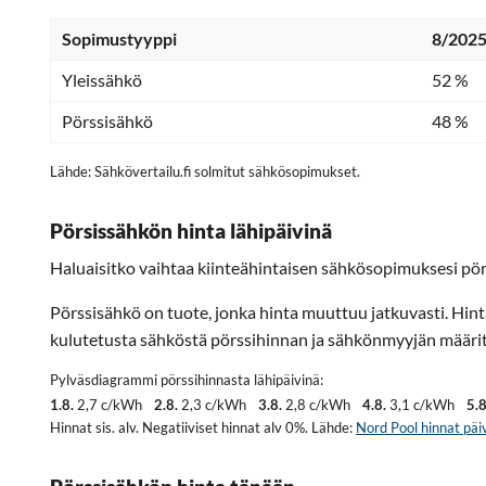
Sopimustyyppi
8/2025
Yleissähkö
52 %
Pörssisähkö
48 %
Lähde: Sähkövertailu.fi solmitut sähkösopimukset.
Pörsissähkön hinta lähipäivinä
Haluaisitko vaihtaa kiinteähintaisen sähkösopimuksesi pör
Pörssisähkö on tuote, jonka hinta muuttuu jatkuvasti. Hin
kulutetusta sähköstä pörssihinnan ja sähkönmyyjän määritt
Pylväsdiagrammi pörssihinnasta lähipäivinä:
1.8.
2,7 c/kWh
2.8.
2,3 c/kWh
3.8.
2,8 c/kWh
4.8.
3,1 c/kWh
5.8
Hinnat sis. alv. Negatiiviset hinnat alv 0%. Lähde:
Nord Pool hinnat päiv