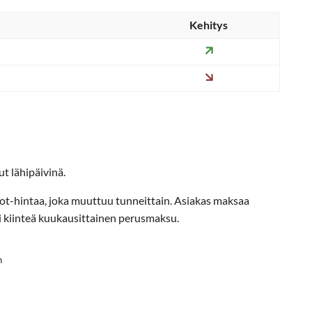
Kehitys
t lähipäivinä.
ot-hintaa, joka muuttuu tunneittain. Asiakas maksaa
i kiinteä kuukausittainen perusmaksu.
h