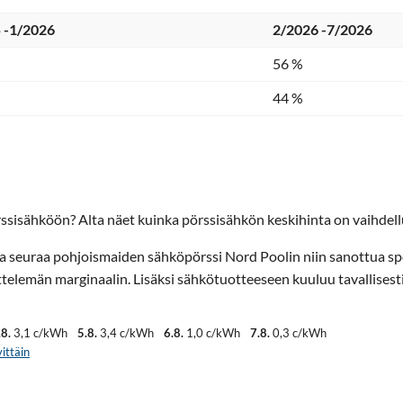
 -1/2026
2/2026 -7/2026
56 %
44 %
ssisähköön? Alta näet kuinka pörssisähkön keskihinta on vaihdellu
ta seuraa pohjoismaiden sähköpörssi Nord Poolin niin sanottua sp
elemän marginaalin. Lisäksi sähkötuotteeseen kuuluu tavallisest
.8.
3,1 c/kWh
5.8.
3,4 c/kWh
6.8.
1,0 c/kWh
7.8.
0,3 c/kWh
ittäin