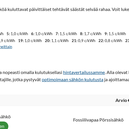
köä kuluttavat päivittäiset tehtävät säästät selvää rahaa. Voit l
Wh
5:
1,0 c/kWh
6:
1,0 c/kWh
7:
1,5 c/kWh
8:
1,7 c/kWh
9:
1,5 c/kWh
,9 c/kWh
19:
1,0 c/kWh
20:
1,1 c/kWh
21:
0,9 c/kWh
22:
0,8 c/kWh
23
neittain
ja nopeasti omalla kulutuksellasi
hintavertailussamme
. Alla oleva
tajille, jotka pystyvät
optimoimaan sähkön kulutusta
ja ajoittama
Arvio 
isähkö
Fossiilivapaa Pörssisähkö
een