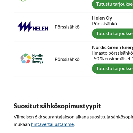
Tutustu tarjouks
Helen Oy
Pörssisähkö
Pörssisähkö
Tutustu tarjouks
Nordic Green Ener
Ilmasto pörssisähkö
-50 % ensimmäiset 
Pörssisähkö
Tutustu tarjouks
Suositut sähkösopimustyypit
Viimeisen 6kk seurantajakson aikana suosittuja sähkösop
mukaan
hintavertailustamme
.