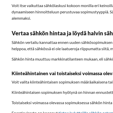
Voit itse vaikuttaa sähkölaskusi kokoon monilla eri keinoill
dynaamiseen hinnoitteluun perustuvaa sopimustyyppiä. Säh
alemmaksi.
Vertaa sähkön hintaa ja löydä halvin sä
Sähkön vertailu kannattaa ennen uuden sähkösopimuksen tila
helppoa, että sähkössä ei ole laatueroja riippumatta siitä,
Sähkön hinta muuttuu markkinatilanteen mukaan, eli sähkös
Kiinteähintainen vai toistaiseksi voimassa ol
Voit valita kiinteähintaisen sopimuksen määräaikaisena ta
Kiinteähintaisen sopimuksen hyötynä on hinnan ennustetta
Toistaiseksi voimassa olevassa sopimuksessa sähkön hinta 
Energiavirasto on koonnut
tietoa kuluttajille sähkön ostam