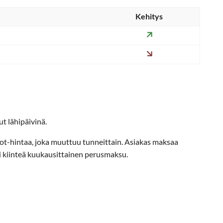
Kehitys
t lähipäivinä.
ot-hintaa, joka muuttuu tunneittain. Asiakas maksaa
i kiinteä kuukausittainen perusmaksu.