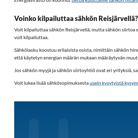
Voinko kilpailuttaa sähkön Reisjärvellä?
Voit kilpailuttaa sähkön Reisjärvellä, mutta sähkön siirtoa e
voit kilpailuttaa.
Sähkölasku koostuu erilaisista osista, nimittäin sähkön hinn
että käytetyn energian määrän mukaan määräytyvän muuttu
Jos sähkön myyjä ja sähkön siirtoyhtiö ovat eri yrityksiä, sa
Voit lukea lisää sähkösopimuksesta
usein kysytyistä kysym