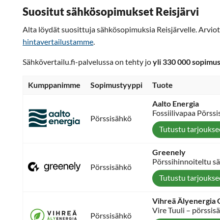
Suositut sähkösopimukset Reisjärvi
Alta löydät suosittuja sähkösopimuksia Reisjärvelle. Arvio
hintavertailustamme
.
Sähkövertailu.fi-palvelussa on tehty jo
yli 330 000 sopimu
Kumppanimme
Sopimustyyppi
Tuote
Aalto Energia
Fossiilivapaa Pörss
Pörssisähkö
Tutustu tarjouks
Greenely
Pörssihinnoiteltu s
Pörssisähkö
Tutustu tarjouks
Vihreä Älyenergia
Vire Tuuli – pörssis
Pörssisähkö