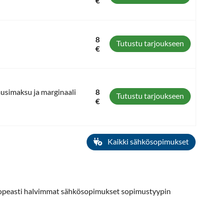
€
8
Tutustu tarjoukseen
€
usimaksu ja marginaali
8
Tutustu tarjoukseen
€
Kaikki sähkösopimukset
 nopeasti halvimmat sähkösopimukset sopimustyypin