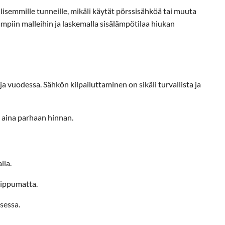
lisemmille tunneille, mikäli käytät pörssisähköä tai muuta
iin malleihin ja laskemalla sisälämpötilaa hiukan
 vuodessa. Sähkön kilpailuttaminen on sikäli turvallista ja
 aina parhaan hinnan.
lla.
iippumatta.
sessa.