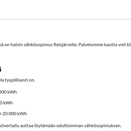
nyrityksille
Sähköyhtiöt
Sopimustyypit
Artikkelit
Use
 on halvin sähkösopimus Reisjärvelle. Palvelumme kautta voit kil
ä
a tyypillisesti on.
3000 kWh
00 kWh
00-20 000 kWh
kövertailu auttaa löytämään edullisimman sähkösopimuksen.