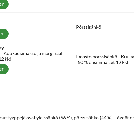
een
Pörssisähkö
een
gy
 - Kuukausimaksu ja marginaali
Ilmasto pörssisähkö - Kuuka
12 kk!
-50 % ensimmäiset 12 kk!
een
imustyyppejä ovat yleissähkö (56 %), pörssisähkö (44 %). Löydät