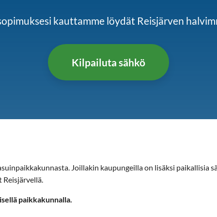
ösopimuksesi kauttamme löydät Reisjärven halv
Kilpailuta sähkö
uinpaikkakunnasta. Joillakin kaupungeilla on lisäksi paikallisia sä
 Reisjärvellä.
isellä paikkakunnalla.