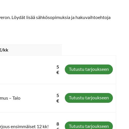
äveron. Löydät lisää sähkösopimuksia ja hakuvaihtoehtoja
€/kk
5
Tutustu tarjoukseen
€
5
Tutustu tarjoukseen
mus – Talo
€
8
Tutustu tarjoukseen
arjous ensimmäiset 12 kk!