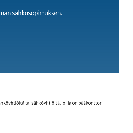
imman sähkösopimuksen.
hköyhtiöitä tai sähköyhtiöitä, joilla on pääkonttori