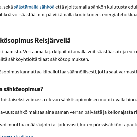
a, sekä
säästämällä sähköä
että ajoittamalla sähkön kulutusta edul
köä voi säästää mm. päivittämällä kodinkoneet energiatehokkaamp
hkösopimus Reisjärvellä
amista. Vertaamalla ja kilpailuttamalla voit säästää satoja euroja
 miltä sähköyhtiöltä tilaat sähkösopimuksen.
opimus kannattaa kilpailuttaa säännöllisesti, jotta saat varmasti
eva sähkösopimus?
i toistaiseksi voimassa olevan sähkösopimuksen muuttuvalla hinna
vuus: sähkö maksaa aina saman verran päivästä ja kellonajasta r
voi muuttua määräajoin tai jatkuvasti, kuten pörssisähkön tapauk
isesta sivuilleen.