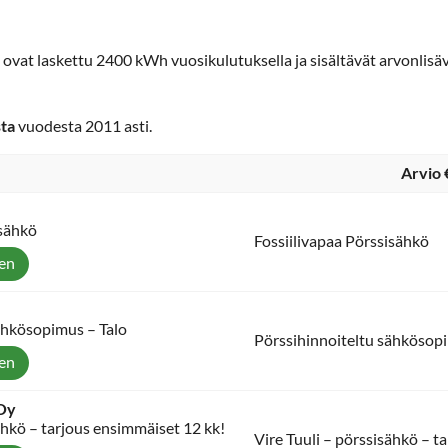
t ovat laskettu 2400 kWh vuosikulutuksella ja sisältävät arvonlis
sta
vuodesta 2011 asti.
Arvio 
isähkö
Fossiilivapaa Pörssisähkö
een
ähkösopimus – Talo
Pörssihinnoiteltu sähkösopi
een
 Oy
ähkö – tarjous ensimmäiset 12 kk!
Vire Tuuli – pörssisähkö – t