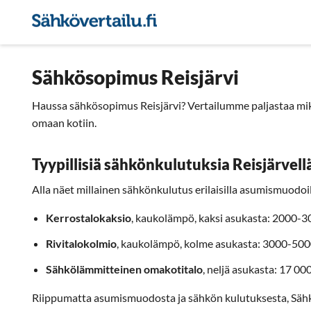
Sähkön hintavertailu
Pie
Sähkösopimus Reisjärvi
Haussa sähkösopimus Reisjärvi? Vertailumme paljastaa mikä
omaan kotiin.
Tyypillisiä sähkönkulutuksia Reisjärvell
Alla näet millainen sähkönkulutus erilaisilla asumismuodoill
Kerrostalokaksio
, kaukolämpö, kaksi asukasta: 2000-
Rivitalokolmio
, kaukolämpö, kolme asukasta: 3000-50
Sähkölämmitteinen omakotitalo
, neljä asukasta: 17 0
Riippumatta asumismuodosta ja sähkön kulutuksesta, Säh