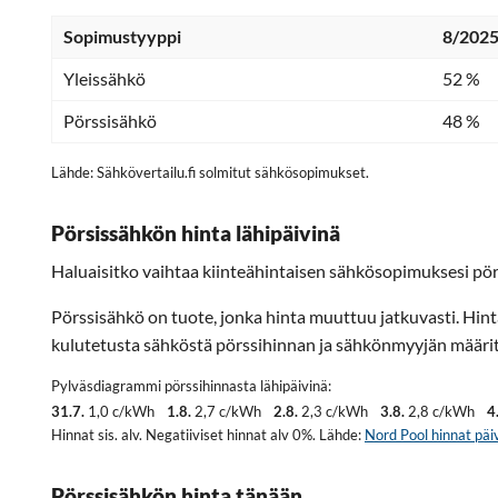
Sopimustyyppi
8/2025
Yleissähkö
52 %
Pörssisähkö
48 %
Lähde: Sähkövertailu.fi solmitut sähkösopimukset.
Pörsissähkön hinta lähipäivinä
Haluaisitko vaihtaa kiinteähintaisen sähkösopimuksesi pör
Pörssisähkö on tuote, jonka hinta muuttuu jatkuvasti. Hin
kulutetusta sähköstä pörssihinnan ja sähkönmyyjän määritt
Pylväsdiagrammi pörssihinnasta lähipäivinä:
31.7.
1,0 c/kWh
1.8.
2,7 c/kWh
2.8.
2,3 c/kWh
3.8.
2,8 c/kWh
4
Hinnat sis. alv. Negatiiviset hinnat alv 0%. Lähde:
Nord Pool hinnat päiv
Pörssisähkön hinta tänään