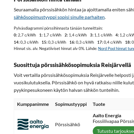
Seuraamalla pörssisähkön hintaa ja ajoittamalla eniten säh
sähkösopimustyyppi sopisi sinulle parhaiten
.
Pylväsdiagrammi pörssihinnasta tänään tunneittain:
0:
2,7 c/kWh
1:
1,7 c/kWh
2:
1,4 c/kWh
3:
1,1 c/kWh
4:
1,2 c/k
14:
0,3 c/kWh
15:
0,3 c/kWh
16:
0,3 c/kWh
17:
0,4 c/kWh
18:
0
Hinnat sis. alv. Negatiiviset hinnat alv 0%. Lähde:
Nord Pool hinnat tun
Suosittuja pörssisähkösopimuksia Reisjärvellä
Voit vertailla pörssisähkösopimuksia Reisjärvelle helposti 
vuosikulutuksella. Pörssisähkö on hyvä ratkaisu niille kulut
pyykinpesukoneen käytön halvan sähkön tunteihin.
Kumppanimme
Sopimustyyppi
Tuote
Aalto Energia
Fossiilivapaa Pörss
Pörssisähkö
Tutustu tarjouks