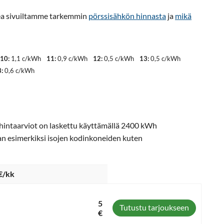
ukea sivuiltamme tarkemmin
pörssisähkön hinnasta
ja
mikä
10:
1,1 c/kWh
11:
0,9 c/kWh
12:
0,5 c/kWh
13:
0,5 c/kWh
:
0,6 c/kWh
t hintaarviot on laskettu käyttämällä 2400 kWh
an esimerkiksi isojen kodinkoneiden kuten
€/kk
5
Tutustu tarjoukseen
€