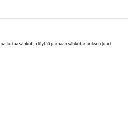
in kysyttyä
pailuttaa sähköt ja löytää parhaan sähkötarjouksen juuri