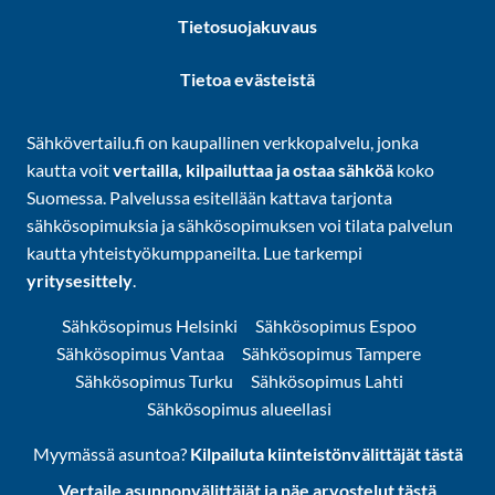
Tietosuojakuvaus
Tietoa evästeistä
Sähkövertailu.fi on kaupallinen verkkopalvelu, jonka
kautta voit
vertailla, kilpailuttaa ja ostaa sähköä
koko
Suomessa. Palvelussa esitellään kattava tarjonta
sähkösopimuksia ja sähkösopimuksen voi tilata palvelun
kautta yhteistyökumppaneilta. Lue tarkempi
yritysesittely
.
Sähkösopimus Helsinki
Sähkösopimus Espoo
Sähkösopimus Vantaa
Sähkösopimus Tampere
Sähkösopimus Turku
Sähkösopimus Lahti
Sähkösopimus alueellasi
Myymässä asuntoa?
Kilpailuta kiinteistönvälittäjät tästä
Vertaile asunnonvälittäjät ja näe arvostelut tästä