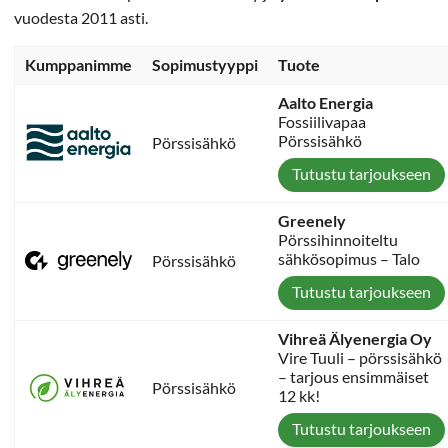
vuodesta 2011 asti.
Kumppanimme
Sopimustyyppi
Tuote
Aalto Energia
Fossiilivapaa
Pörssisähkö
Pörssisähkö
Tutustu tarjoukseen
Greenely
Pörssihinnoiteltu
sähkösopimus – Talo
Pörssisähkö
Tutustu tarjoukseen
Vihreä Älyenergia Oy
Vire Tuuli – pörssisähkö
– tarjous ensimmäiset
Pörssisähkö
12 kk!
Tutustu tarjoukseen