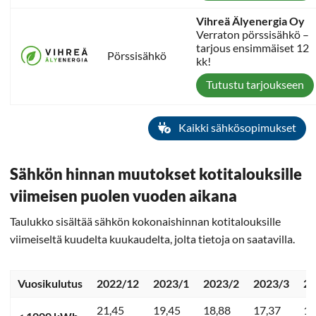
Vihreä Älyenergia Oy
Verraton pörssisähkö –
tarjous ensimmäiset 12
Pörssisähkö
kk!
Tutustu tarjoukseen
Kaikki sähkösopimukset
Sähkön hinnan muutokset kotitalouksille
viimeisen puolen vuoden aikana
Taulukko sisältää sähkön kokonaishinnan kotitalouksille
viimeiseltä kuudelta kuukaudelta, jolta tietoja on saatavilla.
Vuosikulutus
2022/12
2023/1
2023/2
2023/3
20
21,45
19,45
18,88
17,37
13