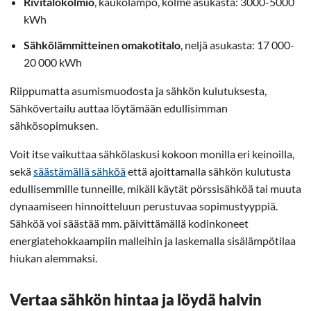
Rivitalokolmio
, kaukolämpö, kolme asukasta: 3000-5000
kWh
Sähkölämmitteinen omakotitalo
, neljä asukasta: 17 000-
20 000 kWh
Riippumatta asumismuodosta ja sähkön kulutuksesta,
Sähkövertailu auttaa löytämään edullisimman
sähkösopimuksen.
Voit itse vaikuttaa sähkölaskusi kokoon monilla eri keinoilla,
sekä
säästämällä sähköä
että ajoittamalla sähkön kulutusta
edullisemmille tunneille, mikäli käytät pörssisähköä tai muuta
dynaamiseen hinnoitteluun perustuvaa sopimustyyppiä.
Sähköä voi säästää mm. päivittämällä kodinkoneet
energiatehokkaampiin malleihin ja laskemalla sisälämpötilaa
hiukan alemmaksi.
Vertaa sähkön hintaa ja löydä halvin