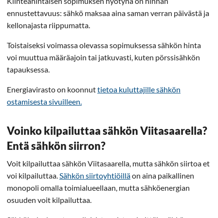
Kiinteähintaisen sopimuksen hyötynä on hinnan
ennustettavuus: sähkö maksaa aina saman verran päivästä ja
kellonajasta riippumatta.
Toistaiseksi voimassa olevassa sopimuksessa sähkön hinta
voi muuttua määräajoin tai jatkuvasti, kuten pörssisähkön
tapauksessa.
Energiavirasto on koonnut
tietoa kuluttajille sähkön
ostamisesta sivuilleen.
Voinko kilpailuttaa sähkön Viitasaarella?
Entä sähkön siirron?
Voit kilpailuttaa sähkön Viitasaarella, mutta sähkön siirtoa et
voi kilpailuttaa.
Sähkön siirtoyhtiöillä
on aina paikallinen
monopoli omalla toimialueellaan, mutta sähköenergian
osuuden voit kilpailuttaa.