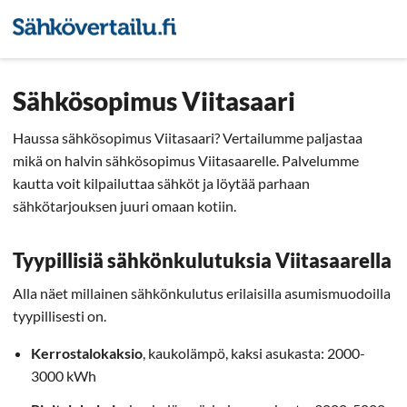
Sähkön hintavertailu
Pienyri
Sähkösopimus Viitasaari
Haussa sähkösopimus Viitasaari? Vertailumme paljastaa
mikä on halvin sähkösopimus Viitasaarelle. Palvelumme
kautta voit kilpailuttaa sähköt ja löytää parhaan
sähkötarjouksen juuri omaan kotiin.
Tyypillisiä sähkönkulutuksia Viitasaarella
Alla näet millainen sähkönkulutus erilaisilla asumismuodoilla
tyypillisesti on.
Kerrostalokaksio
, kaukolämpö, kaksi asukasta: 2000-
3000 kWh