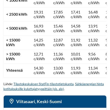
< 1000 kWh
c/kWh
c/kWh
c/kWh
c/kWh
c
19,31
17,85
17,41
16,48
12
< 2500 kWh
c/kWh
c/kWh
c/kWh
c/kWh
c
16,93
15,46
14,58
13,91
11
< 5000 kWh
c/kWh
c/kWh
c/kWh
c/kWh
c
< 15000
14,25
12,87
11,92
11,32
9,
kWh
c/kWh
c/kWh
c/kWh
c/kWh
c
> 15000
12,71
11,36
10,01
9,56
8,
kWh
c/kWh
c/kWh
c/kWh
c/kWh
c
14,30
13,00
11,93
11,34
9,
Yhteensä
c/kWh
c/kWh
c/kWh
c/kWh
c
Lähde:
Tilastokeskuksen StatFin-tilastotietokanta
.
Sähköenergian hinta
kotitalouksille kuluttajatyypeittäin (sis. alv)
.
Viitasaari, Keski-Suomi