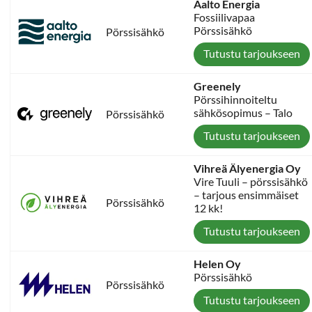
Aalto Energia
Fossiilivapaa
Pörssisähkö
Pörssisähkö
Tutustu tarjoukseen
Greenely
Pörssihinnoiteltu
sähkösopimus – Talo
Pörssisähkö
Tutustu tarjoukseen
Vihreä Älyenergia Oy
Vire Tuuli – pörssisähkö
– tarjous ensimmäiset
Pörssisähkö
12 kk!
Tutustu tarjoukseen
Helen Oy
Pörssisähkö
Pörssisähkö
Tutustu tarjoukseen