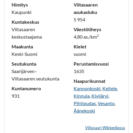
Nimitys
Viitasaaren
Kaupunki
asukasluku
5 954
Kuntakeskus
Viitasaaren
Väestötiheys
2
keskustaajama
4,80 as./km
Maakunta
Kielet
Keski-Suomi
suomi
Seutukunta
Perustamisvuosi
Saarijärven–
1635
Viitasaaren seutukunta
Naapurikunnat
Kuntanumero
Kannonkoski
,
Keitele
,
931
Kinnula
,
Kivijärvi
,
Pihtipudas
,
Vesanto
,
Äänekoski
Viitasaari Wikipediassa