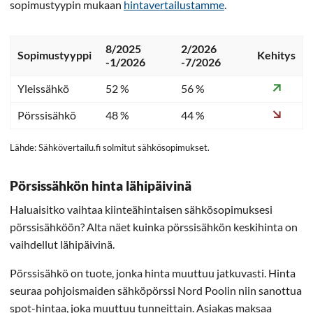
sopimustyypin mukaan
hintavertailustamme
.
8/2025
2/2026
Sopimustyyppi
Kehitys
-1/2026
-7/2026
Yleissähkö
52 %
56 %
Pörssisähkö
48 %
44 %
Lähde: Sähkövertailu.fi solmitut sähkösopimukset.
Pörsissähkön hinta lähipäivinä
Haluaisitko vaihtaa kiinteähintaisen sähkösopimuksesi
pörssisähköön? Alta näet kuinka pörssisähkön keskihinta on
vaihdellut lähipäivinä.
Pörssisähkö on tuote, jonka hinta muuttuu jatkuvasti. Hinta
seuraa pohjoismaiden sähköpörssi Nord Poolin niin sanottua
spot-hintaa, joka muuttuu tunneittain. Asiakas maksaa