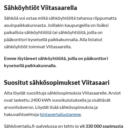
Sähköyhtiöt Viitasaarella
Sähköä voi ostaa miltä sähköyhtiöltä tahansa riippumatta
asuinpaikkakunnasta. Joillakin kaupungeilla on lisäksi
paikallisia sähköyhtiöitä tai sähköyhtiöitä, joilla on
pääkonttori kyseisellä paikkakunnalla. Alla listatut
sähköyhtiöt toimivat Viitasaarella.
Emme löytäneet sähköyhtiöitä, joilla on pääkonttori
kyseisellä paikkakunnalla.
Suositut sähkösopimukset Viitasaari
Alta löydät suosittuja sähkösopimuksia Viitasaarelle. Arviot
ovat laskettu 2400 kWh vuosikulutuksella ja sisältävät
arvonlisäveron. Löydät lisää sähkösopimuksia ja
hakuvaihtoehtoja
hintavertailustamme
.
Sähkövertailu.fi-palvelussa on tehty jo
yli 330 000 sopimusta