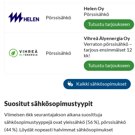
Helen Oy
Pörssisähkö
Pörssisähkö
Tutustu tarjoukseen
Vihreä Älyenergia Oy
Verraton pörssisähkö –
tarjous ensimmäiset 12
Pörssisähkö
kk!
Tutustu tarjoukseen
Kaikki sähkösopimukset
Suositut sähkösopimustyypit
Viimeisen 6kk seurantajakson aikana suosittuja
sähkösopimustyyppejä ovat yleissähkö (56 %), pörssisähkö
(44 %). Löydät nopeasti halvimmat sähkösopimukset