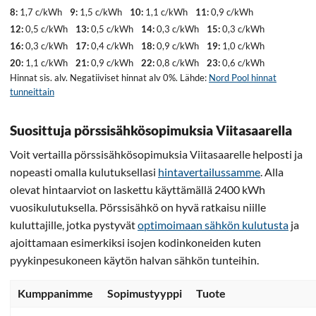
8:
1,7 c/kWh
9:
1,5 c/kWh
10:
1,1 c/kWh
11:
0,9 c/kWh
12:
0,5 c/kWh
13:
0,5 c/kWh
14:
0,3 c/kWh
15:
0,3 c/kWh
16:
0,3 c/kWh
17:
0,4 c/kWh
18:
0,9 c/kWh
19:
1,0 c/kWh
20:
1,1 c/kWh
21:
0,9 c/kWh
22:
0,8 c/kWh
23:
0,6 c/kWh
Hinnat sis. alv. Negatiiviset hinnat alv 0%. Lähde:
Nord Pool hinnat
tunneittain
Suosittuja pörssisähkösopimuksia Viitasaarella
Voit vertailla pörssisähkösopimuksia Viitasaarelle helposti ja
nopeasti omalla kulutuksellasi
hintavertailussamme
. Alla
olevat hintaarviot on laskettu käyttämällä 2400 kWh
vuosikulutuksella. Pörssisähkö on hyvä ratkaisu niille
kuluttajille, jotka pystyvät
optimoimaan sähkön kulutusta
ja
ajoittamaan esimerkiksi isojen kodinkoneiden kuten
pyykinpesukoneen käytön halvan sähkön tunteihin.
Kumppanimme
Sopimustyyppi
Tuote