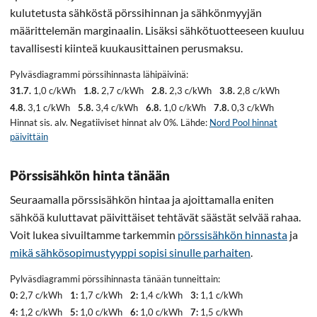
kulutetusta sähköstä pörssihinnan ja sähkönmyyjän
määrittelemän marginaalin. Lisäksi sähkötuotteeseen kuuluu
tavallisesti kiinteä kuukausittainen perusmaksu.
Pylväsdiagrammi pörssihinnasta lähipäivinä:
31.7.
1,0 c/kWh
1.8.
2,7 c/kWh
2.8.
2,3 c/kWh
3.8.
2,8 c/kWh
4.8.
3,1 c/kWh
5.8.
3,4 c/kWh
6.8.
1,0 c/kWh
7.8.
0,3 c/kWh
Hinnat sis. alv. Negatiiviset hinnat alv 0%. Lähde:
Nord Pool hinnat
päivittäin
Pörssisähkön hinta tänään
Seuraamalla pörssisähkön hintaa ja ajoittamalla eniten
sähköä kuluttavat päivittäiset tehtävät säästät selvää rahaa.
Voit lukea sivuiltamme tarkemmin
pörssisähkön hinnasta
ja
mikä sähkösopimustyyppi sopisi sinulle parhaiten
.
Pylväsdiagrammi pörssihinnasta tänään tunneittain:
0:
2,7 c/kWh
1:
1,7 c/kWh
2:
1,4 c/kWh
3:
1,1 c/kWh
4:
1,2 c/kWh
5:
1,0 c/kWh
6:
1,0 c/kWh
7:
1,5 c/kWh