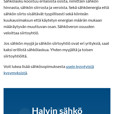
Sähkölasku koostuu erilaisista osista, nimittäin sähkön
hinnasta, sähkön siirrosta ja veroista. Sekä sähköenergia että
sähkön siirto sisältävät tyypillisesti sekä kiinteän
kuukausimaksun että käytetyn energian määrän mukaan
määräytyvän muuttuvan osan. Sähköveron osuuden
veloittaa siirtoyhtiö.
Jos sähkön myyjä ja sähkön siirtoyhtiö ovat eri yrityksiä, saat
kaksi erillistä sähkölaskua. Yhden myyjältä ja toisen
siirtoyhtiöltä.
Voit lukea lisää sähkösopimuksesta
usein kysytyistä
kysymyksistä
.
Halvin sähkö