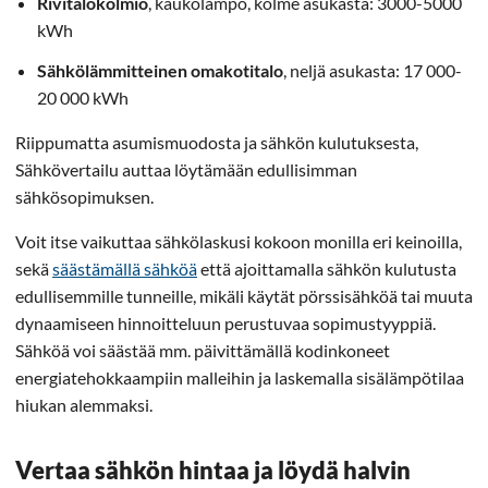
Rivitalokolmio
, kaukolämpö, kolme asukasta: 3000-5000
kWh
Sähkölämmitteinen omakotitalo
, neljä asukasta: 17 000-
20 000 kWh
Riippumatta asumismuodosta ja sähkön kulutuksesta,
Sähkövertailu auttaa löytämään edullisimman
sähkösopimuksen.
Voit itse vaikuttaa sähkölaskusi kokoon monilla eri keinoilla,
sekä
säästämällä sähköä
että ajoittamalla sähkön kulutusta
edullisemmille tunneille, mikäli käytät pörssisähköä tai muuta
dynaamiseen hinnoitteluun perustuvaa sopimustyyppiä.
Sähköä voi säästää mm. päivittämällä kodinkoneet
energiatehokkaampiin malleihin ja laskemalla sisälämpötilaa
hiukan alemmaksi.
Vertaa sähkön hintaa ja löydä halvin