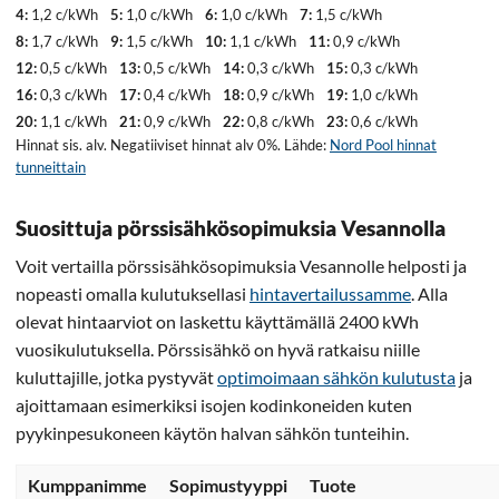
4:
1,2 c/kWh
5:
1,0 c/kWh
6:
1,0 c/kWh
7:
1,5 c/kWh
8:
1,7 c/kWh
9:
1,5 c/kWh
10:
1,1 c/kWh
11:
0,9 c/kWh
12:
0,5 c/kWh
13:
0,5 c/kWh
14:
0,3 c/kWh
15:
0,3 c/kWh
16:
0,3 c/kWh
17:
0,4 c/kWh
18:
0,9 c/kWh
19:
1,0 c/kWh
20:
1,1 c/kWh
21:
0,9 c/kWh
22:
0,8 c/kWh
23:
0,6 c/kWh
Hinnat sis. alv. Negatiiviset hinnat alv 0%. Lähde:
Nord Pool hinnat
tunneittain
Suosittuja pörssisähkösopimuksia Vesannolla
Voit vertailla pörssisähkösopimuksia Vesannolle helposti ja
nopeasti omalla kulutuksellasi
hintavertailussamme
. Alla
olevat hintaarviot on laskettu käyttämällä 2400 kWh
vuosikulutuksella. Pörssisähkö on hyvä ratkaisu niille
kuluttajille, jotka pystyvät
optimoimaan sähkön kulutusta
ja
ajoittamaan esimerkiksi isojen kodinkoneiden kuten
pyykinpesukoneen käytön halvan sähkön tunteihin.
Kumppanimme
Sopimustyyppi
Tuote