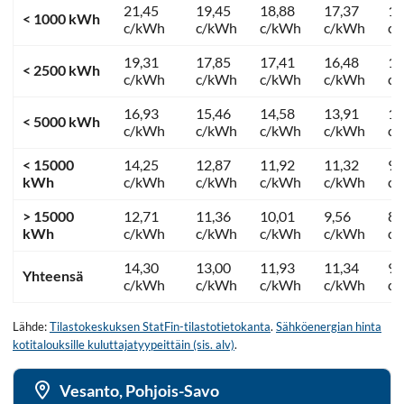
21,45
19,45
18,88
17,37
13
< 1000 kWh
c/kWh
c/kWh
c/kWh
c/kWh
c
19,31
17,85
17,41
16,48
12
< 2500 kWh
c/kWh
c/kWh
c/kWh
c/kWh
c
16,93
15,46
14,58
13,91
11
< 5000 kWh
c/kWh
c/kWh
c/kWh
c/kWh
c
< 15000
14,25
12,87
11,92
11,32
9,
kWh
c/kWh
c/kWh
c/kWh
c/kWh
c
> 15000
12,71
11,36
10,01
9,56
8,
kWh
c/kWh
c/kWh
c/kWh
c/kWh
c
14,30
13,00
11,93
11,34
9,
Yhteensä
c/kWh
c/kWh
c/kWh
c/kWh
c
Lähde:
Tilastokeskuksen StatFin-tilastotietokanta
.
Sähköenergian hinta
kotitalouksille kuluttajatyypeittäin (sis. alv)
.
Vesanto, Pohjois-Savo