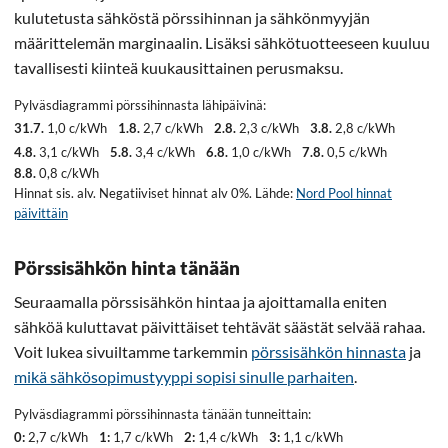
kulutetusta sähköstä pörssihinnan ja sähkönmyyjän
määrittelemän marginaalin. Lisäksi sähkötuotteeseen kuuluu
tavallisesti kiinteä kuukausittainen perusmaksu.
Pylväsdiagrammi pörssihinnasta lähipäivinä:
31.7.
1,0 c/kWh
1.8.
2,7 c/kWh
2.8.
2,3 c/kWh
3.8.
2,8 c/kWh
4.8.
3,1 c/kWh
5.8.
3,4 c/kWh
6.8.
1,0 c/kWh
7.8.
0,5 c/kWh
8.8.
0,8 c/kWh
Hinnat sis. alv. Negatiiviset hinnat alv 0%. Lähde:
Nord Pool hinnat
päivittäin
Pörssisähkön hinta tänään
Seuraamalla pörssisähkön hintaa ja ajoittamalla eniten
sähköä kuluttavat päivittäiset tehtävät säästät selvää rahaa.
Voit lukea sivuiltamme tarkemmin
pörssisähkön hinnasta
ja
mikä sähkösopimustyyppi sopisi sinulle parhaiten
.
Pylväsdiagrammi pörssihinnasta tänään tunneittain:
0:
2,7 c/kWh
1:
1,7 c/kWh
2:
1,4 c/kWh
3:
1,1 c/kWh