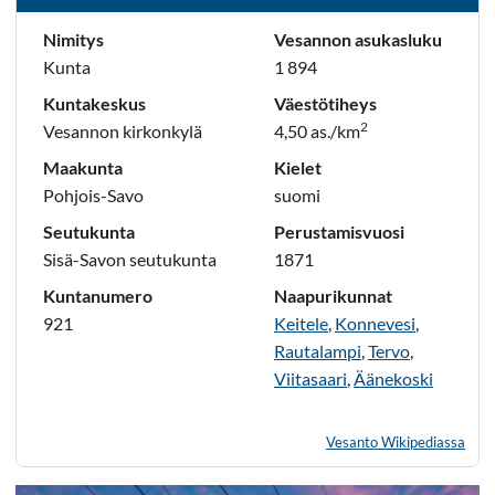
Nimitys
Vesannon asukasluku
Kunta
1 894
Kuntakeskus
Väestötiheys
2
Vesannon kirkonkylä
4,50 as./km
Maakunta
Kielet
Pohjois-Savo
suomi
Seutukunta
Perustamisvuosi
Sisä-Savon seutukunta
1871
Kuntanumero
Naapurikunnat
921
Keitele
,
Konnevesi
,
Rautalampi
,
Tervo
,
Viitasaari
,
Äänekoski
Vesanto Wikipediassa