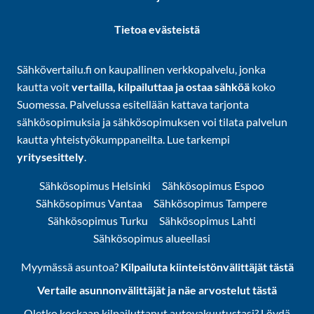
Tietoa evästeistä
Sähkövertailu.fi on kaupallinen verkkopalvelu, jonka
kautta voit
vertailla, kilpailuttaa ja ostaa sähköä
koko
Suomessa. Palvelussa esitellään kattava tarjonta
sähkösopimuksia ja sähkösopimuksen voi tilata palvelun
kautta yhteistyökumppaneilta. Lue tarkempi
yritysesittely
.
Sähkösopimus Helsinki
Sähkösopimus Espoo
Sähkösopimus Vantaa
Sähkösopimus Tampere
Sähkösopimus Turku
Sähkösopimus Lahti
Sähkösopimus alueellasi
Myymässä asuntoa?
Kilpailuta kiinteistönvälittäjät tästä
Vertaile asunnonvälittäjät ja näe arvostelut tästä
Oletko koskaan kilpailuttanut autovakuutustasi? Löydä