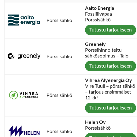
Aalto Energia
Fossiilivapaa
Pörssisähkö
Pörssisähkö
Tutustu tarjoukseen
Greenely
Pörssihinnoiteltu
sähkösopimus – Talo
Pörssisähkö
Tutustu tarjoukseen
Vihreä Älyenergia Oy
Vire Tuuli – pörssisähkö
– tarjous ensimmäiset
Pörssisähkö
12 kk!
Tutustu tarjoukseen
Helen Oy
Pörssisähkö
Pörssisähkö