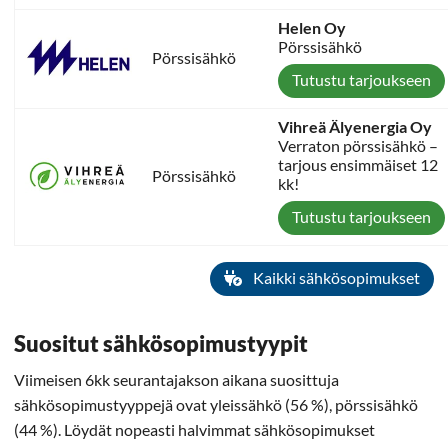
Helen Oy
Pörssisähkö
Pörssisähkö
Tutustu tarjoukseen
Vihreä Älyenergia Oy
Verraton pörssisähkö –
tarjous ensimmäiset 12
Pörssisähkö
kk!
Tutustu tarjoukseen
Kaikki sähkösopimukset
Suositut sähkösopimustyypit
Viimeisen 6kk seurantajakson aikana suosittuja
sähkösopimustyyppejä ovat yleissähkö (56 %), pörssisähkö
(44 %). Löydät nopeasti halvimmat sähkösopimukset