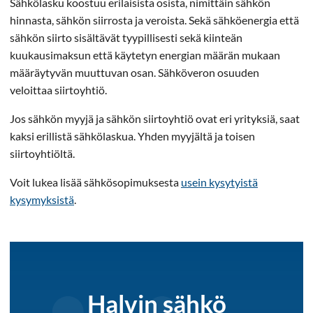
Sähkölasku koostuu erilaisista osista, nimittäin sähkön
hinnasta, sähkön siirrosta ja veroista. Sekä sähköenergia että
sähkön siirto sisältävät tyypillisesti sekä kiinteän
kuukausimaksun että käytetyn energian määrän mukaan
määräytyvän muuttuvan osan. Sähköveron osuuden
veloittaa siirtoyhtiö.
Jos sähkön myyjä ja sähkön siirtoyhtiö ovat eri yrityksiä, saat
kaksi erillistä sähkölaskua. Yhden myyjältä ja toisen
siirtoyhtiöltä.
Voit lukea lisää sähkösopimuksesta
usein kysytyistä
kysymyksistä
.
Halvin sähkö