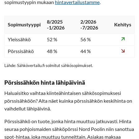
sopimustyypin mukaan
hintavertailustamme
.
8/2025
2/2026
Sopimustyyppi
Kehitys
-1/2026
-7/2026
Yleissähkö
52 %
56 %
Pörssisähkö
48 %
44 %
Lähde: Sähkövertailu.fi solmitut sähkösopimukset.
Pörsissähkön hinta lähipäivinä
Haluaisitko vaihtaa kiinteähintaisen sähkösopimuksesi
pörssisähköön? Alta näet kuinka pörssisähkön keskihinta on
vaihdellut lähipäivinä.
Pörssisähkö on tuote, jonka hinta muuttuu jatkuvasti. Hinta
seuraa pohjoismaiden sähköpörssi Nord Poolin niin sanottua
spot-hintaa, joka muuttuu tunneittain. Asiakas maksaa