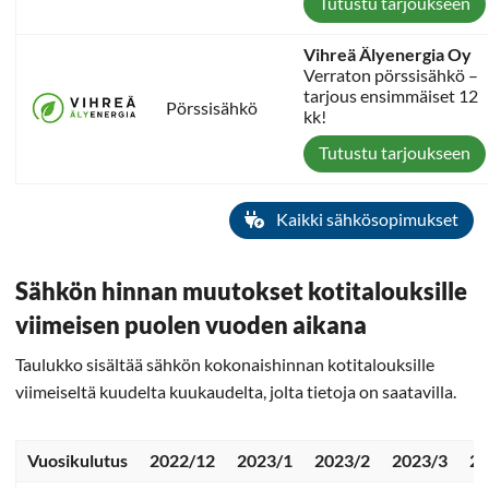
Tutustu tarjoukseen
Vihreä Älyenergia Oy
Verraton pörssisähkö –
tarjous ensimmäiset 12
Pörssisähkö
kk!
Tutustu tarjoukseen
Kaikki sähkösopimukset
Sähkön hinnan muutokset kotitalouksille
viimeisen puolen vuoden aikana
Taulukko sisältää sähkön kokonaishinnan kotitalouksille
viimeiseltä kuudelta kuukaudelta, jolta tietoja on saatavilla.
Vuosikulutus
2022/12
2023/1
2023/2
2023/3
20