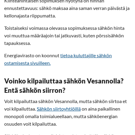
Kiinteähintaisen sopimuksen hyötynä on hinnan
ennustettavuus: sähkö maksaa aina saman verran päivästä ja
kellonajasta riippumatta.
Toistaiseksi voimassa olevassa sopimuksessa sähkön hinta
voi muuttua määräajoin tai jatkuvasti, kuten pörssisähkön
tapauksessa.
Energiavirasto on koonnut
tietoa kuluttajille sähkön
ostamisesta sivuilleen.
Voinko kilpailuttaa sähkön Vesannolla?
Entä sähkön siirron?
Voit kilpailuttaa sähkön Vesannolla, mutta sähkön siirtoa et
voi kilpailuttaa.
Sähkön siirtoyhtiöillä
on aina paikallinen
monopoli omalla toimialueellaan, mutta sähköenergian
osuuden voit kilpailuttaa.