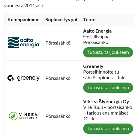
vuodesta 2011 asti.
Kumppanimme
Sopimustyyppi
Tuote
Aalto Energia
Fossiilivapaa
Pörssisähkö
Pörssisähkö
Tutustu tarjoukseen
Greenely
Pörssihinnoiteltu
sähkösopimus – Talo
Pörssisähkö
Tutustu tarjoukseen
Vihreä Älyenergia Oy
Vire Tuuli – pörssisähkö
– tarjous ensimmäiset
Pörssisähkö
12 kk!
Tutustu tarjoukseen