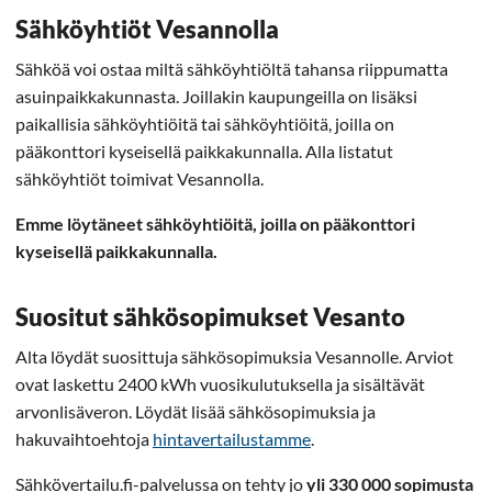
Sähköyhtiöt Vesannolla
Sähköä voi ostaa miltä sähköyhtiöltä tahansa riippumatta
asuinpaikkakunnasta. Joillakin kaupungeilla on lisäksi
paikallisia sähköyhtiöitä tai sähköyhtiöitä, joilla on
pääkonttori kyseisellä paikkakunnalla. Alla listatut
sähköyhtiöt toimivat Vesannolla.
Emme löytäneet sähköyhtiöitä, joilla on pääkonttori
kyseisellä paikkakunnalla.
Suositut sähkösopimukset Vesanto
Alta löydät suosittuja sähkösopimuksia Vesannolle. Arviot
ovat laskettu 2400 kWh vuosikulutuksella ja sisältävät
arvonlisäveron. Löydät lisää sähkösopimuksia ja
hakuvaihtoehtoja
hintavertailustamme
.
Sähkövertailu.fi-palvelussa on tehty jo
yli 330 000 sopimusta