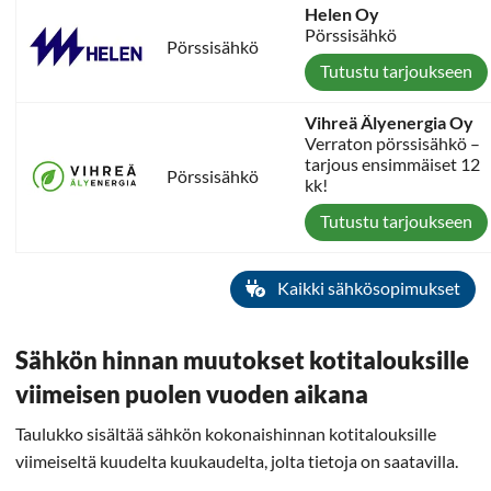
Helen Oy
Pörssisähkö
Pörssisähkö
Tutustu tarjoukseen
Vihreä Älyenergia Oy
Verraton pörssisähkö –
tarjous ensimmäiset 12
Pörssisähkö
kk!
Tutustu tarjoukseen
Kaikki sähkösopimukset
Sähkön hinnan muutokset kotitalouksille
viimeisen puolen vuoden aikana
Taulukko sisältää sähkön kokonaishinnan kotitalouksille
viimeiseltä kuudelta kuukaudelta, jolta tietoja on saatavilla.