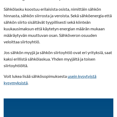
Sähkölasku koostuu erilaisista osista, nimittäin sähkön
hinnasta, sähkön siirrosta ja veroista. Sekä sähköenergia että
sähkön siirto sisältävät tyypillisesti sekä kiinteän
kuukausimaksun että käytetyn energian määrän mukaan
määräytyvän muuttuvan osan. Sähköveron osuuden
veloittaa siirtoyhtiö.
Jos sähkön myyjä ja sähkön siirtoyhtiö ovat eri yrityksiä, saat
kaksi erillistä sähkölaskua. Yhden myyjältä ja toisen
siirtoyhtiöltä.
Voit lukea lisää sähkösopimuksesta
usein kysytyistä
kysymyksistä
.