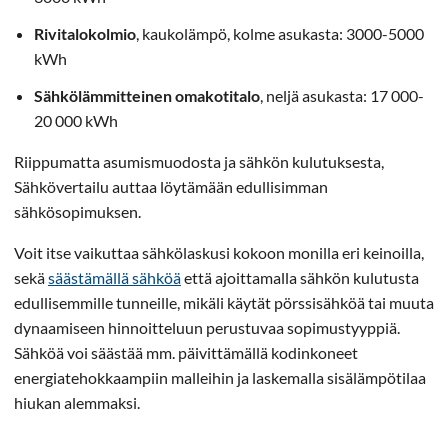
Rivitalokolmio
, kaukolämpö, kolme asukasta: 3000-5000
kWh
Sähkölämmitteinen omakotitalo
, neljä asukasta: 17 000-
20 000 kWh
Riippumatta asumismuodosta ja sähkön kulutuksesta,
Sähkövertailu auttaa löytämään edullisimman
sähkösopimuksen.
Voit itse vaikuttaa sähkölaskusi kokoon monilla eri keinoilla,
sekä
säästämällä sähköä
että ajoittamalla sähkön kulutusta
edullisemmille tunneille, mikäli käytät pörssisähköä tai muuta
dynaamiseen hinnoitteluun perustuvaa sopimustyyppiä.
Sähköä voi säästää mm. päivittämällä kodinkoneet
energiatehokkaampiin malleihin ja laskemalla sisälämpötilaa
hiukan alemmaksi.