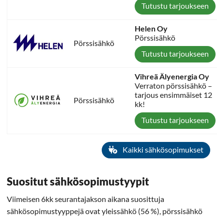
Tutustu tarjoukseen
Helen Oy
Pörssisähkö
Pörssisähkö
Tutustu tarjoukseen
Vihreä Älyenergia Oy
Verraton pörssisähkö –
tarjous ensimmäiset 12
Pörssisähkö
kk!
Tutustu tarjoukseen
Kaikki sähkösopimukset
Suositut sähkösopimustyypit
Viimeisen 6kk seurantajakson aikana suosittuja
sähkösopimustyyppejä ovat yleissähkö (56 %), pörssisähkö