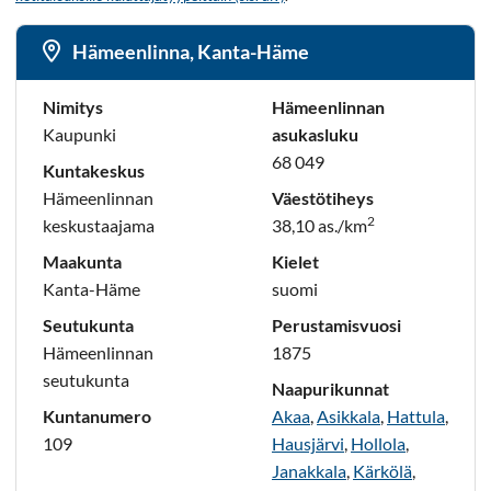
Hämeenlinna, Kanta-Häme
Nimitys
Hämeenlinnan
Kaupunki
asukasluku
68 049
Kuntakeskus
Hämeenlinnan
Väestötiheys
2
keskustaajama
38,10 as./km
Maakunta
Kielet
Kanta-Häme
suomi
Seutukunta
Perustamisvuosi
Hämeenlinnan
1875
seutukunta
Naapurikunnat
Kuntanumero
Akaa
,
Asikkala
,
Hattula
,
109
Hausjärvi
,
Hollola
,
Janakkala
,
Kärkölä
,