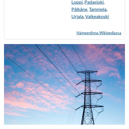
Loppi
,
Padasjoki
,
Pälkäne
,
Tammela
,
Urjala
,
Valkeakoski
Hämeenlinna Wikipediassa