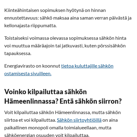
Kiinteähintaisen sopimuksen hyötynä on hinnan
ennustettavuus: sähkö maksaa aina saman verran päivästä ja
kellonajasta riippumatta.
Toistaiseksi voimassa olevassa sopimuksessa sähkön hinta
voi muuttua määräajoin tai jatkuvasti, kuten pörssisähkön
tapauksessa.
Energiavirasto on koonnut
tietoa kuluttajille sähkön
ostamisesta sivuilleen.
Voinko kilpailuttaa sähkön
Hämeenlinnassa? Entä sähkön siirron?
Voit kilpailuttaa sähkön Hämeenlinnassa, mutta sähkön
siirtoa et voi kilpailuttaa.
Sähkön siirtoyhtiöillä
on aina
paikallinen monopoli omalla toimialueellaan, mutta
sähköenergian osuuden voit kilpailuttaa.