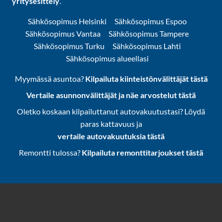
yritysesittely
.
Sähkösopimus Helsinki
Sähkösopimus Espoo
Sähkösopimus Vantaa
Sähkösopimus Tampere
Sähkösopimus Turku
Sähkösopimus Lahti
Sähkösopimus alueellasi
Myymässä asuntoa?
Kilpailuta kiinteistönvälittäjät tästä
Vertaile asunnonvälittäjät ja näe arvostelut tästä
Oletko koskaan kilpailuttanut autovakuutustasi? Löydä
paras kattavuus ja
vertaile autovakuutuksia tästä
Remontti tulossa?
Kilpailuta remonttitarjoukset tästä