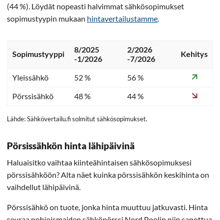
(44 %). Löydät nopeasti halvimmat sähkösopimukset
sopimustyypin mukaan
hintavertailustamme
.
8/2025
2/2026
Sopimustyyppi
Kehitys
-1/2026
-7/2026
Yleissähkö
52 %
56 %
Pörssisähkö
48 %
44 %
Lähde: Sähkövertailu.fi solmitut sähkösopimukset.
Pörsissähkön hinta lähipäivinä
Haluaisitko vaihtaa kiinteähintaisen sähkösopimuksesi
pörssisähköön? Alta näet kuinka pörssisähkön keskihinta on
vaihdellut lähipäivinä.
Pörssisähkö on tuote, jonka hinta muuttuu jatkuvasti. Hinta
seuraa pohjoismaiden sähköpörssi Nord Poolin niin sanottua