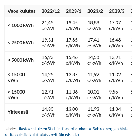
Vuosikulutus
2022/12
2023/1
2023/2
2023/3
20
21,45
19,45
18,88
17,37
13
< 1000 kWh
c/kWh
c/kWh
c/kWh
c/kWh
c
19,31
17,85
17,41
16,48
12
< 2500 kWh
c/kWh
c/kWh
c/kWh
c/kWh
c
16,93
15,46
14,58
13,91
11
< 5000 kWh
c/kWh
c/kWh
c/kWh
c/kWh
c
< 15000
14,25
12,87
11,92
11,32
9,
kWh
c/kWh
c/kWh
c/kWh
c/kWh
c
> 15000
12,71
11,36
10,01
9,56
8,
kWh
c/kWh
c/kWh
c/kWh
c/kWh
c
14,30
13,00
11,93
11,34
9,
Yhteensä
c/kWh
c/kWh
c/kWh
c/kWh
c
Lähde:
Tilastokeskuksen StatFin-tilastotietokanta
.
Sähköenergian hinta
kotitalouksille kuluttajatyypeittäin (sis. alv)
.