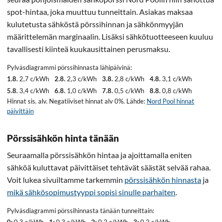
spot-hintaa, joka muuttuu tunneittain. Asiakas maksaa
kulutetusta sähköstä pörssihinnan ja sähkönmyyjän
määrittelemän marginaalin. Lisäksi sähkötuotteeseen kuuluu
tavallisesti kiinteä kuukausittainen perusmaksu.
Pylväsdiagrammi pörssihinnasta lähipäivinä:
1.8.
2,7 c/kWh
2.8.
2,3 c/kWh
3.8.
2,8 c/kWh
4.8.
3,1 c/kWh
5.8.
3,4 c/kWh
6.8.
1,0 c/kWh
7.8.
0,5 c/kWh
8.8.
0,8 c/kWh
Hinnat sis. alv. Negatiiviset hinnat alv 0%. Lähde:
Nord Pool hinnat
päivittäin
Pörssisähkön hinta tänään
Seuraamalla pörssisähkön hintaa ja ajoittamalla eniten
sähköä kuluttavat päivittäiset tehtävät säästät selvää rahaa.
Voit lukea sivuiltamme tarkemmin
pörssisähkön hinnasta
ja
mikä sähkösopimustyyppi sopisi sinulle parhaiten
.
Pylväsdiagrammi pörssihinnasta tänään tunneittain:
0:
0,3 c/kWh
1:
0,3 c/kWh
2:
0,2 c/kWh
3:
0,2 c/kWh