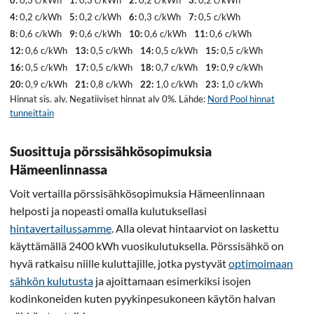
4:
0,2 c/kWh
5:
0,2 c/kWh
6:
0,3 c/kWh
7:
0,5 c/kWh
8:
0,6 c/kWh
9:
0,6 c/kWh
10:
0,6 c/kWh
11:
0,6 c/kWh
12:
0,6 c/kWh
13:
0,5 c/kWh
14:
0,5 c/kWh
15:
0,5 c/kWh
16:
0,5 c/kWh
17:
0,5 c/kWh
18:
0,7 c/kWh
19:
0,9 c/kWh
20:
0,9 c/kWh
21:
0,8 c/kWh
22:
1,0 c/kWh
23:
1,0 c/kWh
Hinnat sis. alv. Negatiiviset hinnat alv 0%. Lähde:
Nord Pool hinnat
tunneittain
Suosittuja pörssisähkösopimuksia
Hämeenlinnassa
Voit vertailla pörssisähkösopimuksia Hämeenlinnaan
helposti ja nopeasti omalla kulutuksellasi
hintavertailussamme
. Alla olevat hintaarviot on laskettu
käyttämällä 2400 kWh vuosikulutuksella. Pörssisähkö on
hyvä ratkaisu niille kuluttajille, jotka pystyvät
optimoimaan
sähkön kulutusta
ja ajoittamaan esimerkiksi isojen
kodinkoneiden kuten pyykinpesukoneen käytön halvan