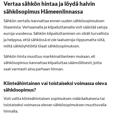
Vertaa sähkön hintaa ja löydä halvin
sähkösopimus Hämeenlinnassa
Sähkön vertailu kannattaa ennen uuden sähkösopimuksen
tilaamista. Vertaamalla ja kilpailuttamalla voit säästää satoja
euroja vuodessa. Sähkön kilpailuttaminen on sikäli turvallista
ja helppoa, että sähkössä ei ole laatueroja riippumatta siitä,
miltä sähköyhtiöltä tilaat sähkösopimuksen.
Sähkön hinta muuttuu markkinatilanteen mukaan, eli
sähkösopimus kannattaa kilpailuttaa säännöllisesti, jotta
saat varmasti aina parhaan hinnan.
Kiinteähintainen vai toistaiseksi voimassa oleva
sähkösopimus?
Voit valita kiinteähintaisen sopimuksen määräaikaisena tai
toistaiseksi voimassa olevan sähkösopimuksen muuttuvalla
hinnalla.