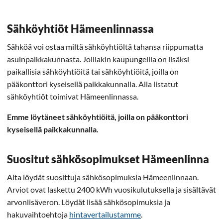
Sähköyhtiöt Hämeenlinnassa
Sähköä voi ostaa miltä sähköyhtiöltä tahansa riippumatta
asuinpaikkakunnasta. Joillakin kaupungeilla on lisäksi
paikallisia sähköyhtiöitä tai sähköyhtiöitä, joilla on
pääkonttori kyseisellä paikkakunnalla. Alla listatut
sähköyhtiöt toimivat Hämeenlinnassa.
Emme löytäneet sähköyhtiöitä, joilla on pääkonttori
kyseisellä paikkakunnalla.
Suositut sähkösopimukset Hämeenlinna
Alta löydät suosittuja sähkösopimuksia Hämeenlinnaan.
Arviot ovat laskettu 2400 kWh vuosikulutuksella ja sisältävät
arvonlisäveron. Löydät lisää sähkösopimuksia ja
hakuvaihtoehtoja
hintavertailustamme
.