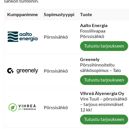
sähkön tunteihin.
Kumppanimme
Sopimustyyppi
Tuote
Aalto Energia
Fossiilivapaa
Pörssisähkö
Pörssisähkö
Tutustu tarjoukseen
Greenely
Pörssihinnoiteltu
sähkösopimus – Talo
Pörssisähkö
Tutustu tarjoukseen
Vihreä Älyenergia Oy
Vire Tuuli – pörssisähkö
– tarjous ensimmäiset
Pörssisähkö
12 kk!
Tutustu tarjoukseen