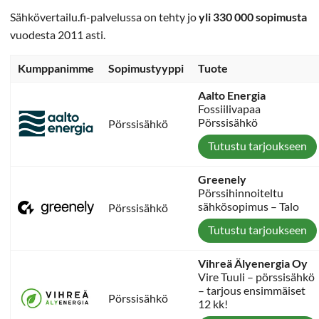
Sähkövertailu.fi-palvelussa on tehty jo
yli 330 000 sopimusta
vuodesta 2011 asti.
Kumppanimme
Sopimustyyppi
Tuote
Aalto Energia
Fossiilivapaa
Pörssisähkö
Pörssisähkö
Tutustu tarjoukseen
Greenely
Pörssihinnoiteltu
sähkösopimus – Talo
Pörssisähkö
Tutustu tarjoukseen
Vihreä Älyenergia Oy
Vire Tuuli – pörssisähkö
– tarjous ensimmäiset
Pörssisähkö
12 kk!