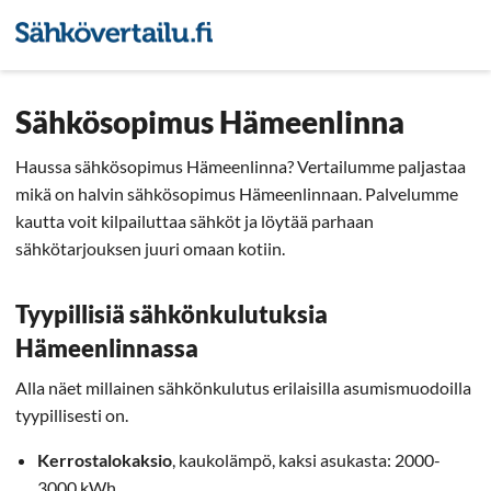
Sähkön hintavertailu
Pienyri
Sähkösopimus Hämeenlinna
Haussa sähkösopimus Hämeenlinna? Vertailumme paljastaa
mikä on halvin sähkösopimus Hämeenlinnaan. Palvelumme
kautta voit kilpailuttaa sähköt ja löytää parhaan
sähkötarjouksen juuri omaan kotiin.
Tyypillisiä sähkönkulutuksia
Hämeenlinnassa
Alla näet millainen sähkönkulutus erilaisilla asumismuodoilla
tyypillisesti on.
Kerrostalokaksio
, kaukolämpö, kaksi asukasta: 2000-
3000 kWh