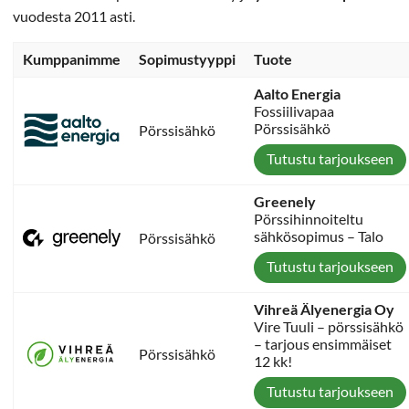
vuodesta 2011 asti.
Kumppanimme
Sopimustyyppi
Tuote
Aalto Energia
Fossiilivapaa
Pörssisähkö
Pörssisähkö
Tutustu tarjoukseen
Greenely
Pörssihinnoiteltu
sähkösopimus – Talo
Pörssisähkö
Tutustu tarjoukseen
Vihreä Älyenergia Oy
Vire Tuuli – pörssisähkö
– tarjous ensimmäiset
Pörssisähkö
12 kk!
Tutustu tarjoukseen