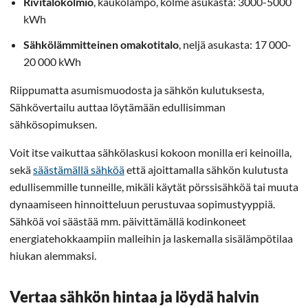
Rivitalokolmio
, kaukolämpö, kolme asukasta: 3000-5000
kWh
Sähkölämmitteinen omakotitalo
, neljä asukasta: 17 000-
20 000 kWh
Riippumatta asumismuodosta ja sähkön kulutuksesta,
Sähkövertailu auttaa löytämään edullisimman
sähkösopimuksen.
Voit itse vaikuttaa sähkölaskusi kokoon monilla eri keinoilla,
sekä
säästämällä sähköä
että ajoittamalla sähkön kulutusta
edullisemmille tunneille, mikäli käytät pörssisähköä tai muuta
dynaamiseen hinnoitteluun perustuvaa sopimustyyppiä.
Sähköä voi säästää mm. päivittämällä kodinkoneet
energiatehokkaampiin malleihin ja laskemalla sisälämpötilaa
hiukan alemmaksi.
Vertaa sähkön hintaa ja löydä halvin