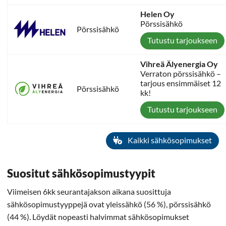
Helen Oy
Pörssisähkö
Pörssisähkö
Tutustu tarjoukseen
Vihreä Älyenergia Oy
Verraton pörssisähkö –
tarjous ensimmäiset 12
Pörssisähkö
kk!
Tutustu tarjoukseen
Kaikki sähkösopimukset
Suositut sähkösopimustyypit
Viimeisen 6kk seurantajakson aikana suosittuja
sähkösopimustyyppejä ovat yleissähkö (56 %), pörssisähkö
(44 %). Löydät nopeasti halvimmat sähkösopimukset