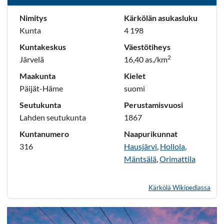
Nimitys
Kärkölän asukasluku
Kunta
4 198
Kuntakeskus
Väestötiheys
2
Järvelä
16,40 as./km
Maakunta
Kielet
Päijät-Häme
suomi
Seutukunta
Perustamisvuosi
Lahden seutukunta
1867
Kuntanumero
Naapurikunnat
316
Hausjärvi
,
Hollola
,
Mäntsälä
,
Orimattila
Kärkölä Wikipediassa