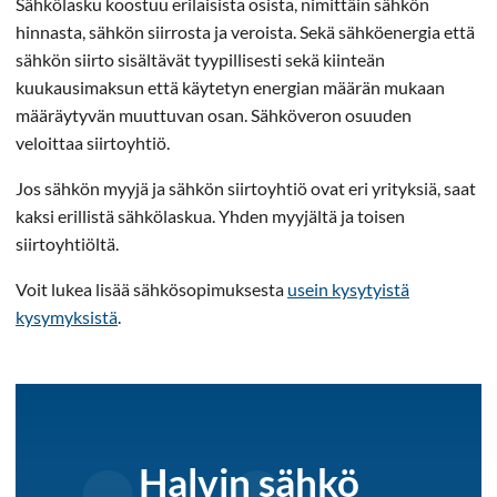
Sähkölasku koostuu erilaisista osista, nimittäin sähkön
hinnasta, sähkön siirrosta ja veroista. Sekä sähköenergia että
sähkön siirto sisältävät tyypillisesti sekä kiinteän
kuukausimaksun että käytetyn energian määrän mukaan
määräytyvän muuttuvan osan. Sähköveron osuuden
veloittaa siirtoyhtiö.
Jos sähkön myyjä ja sähkön siirtoyhtiö ovat eri yrityksiä, saat
kaksi erillistä sähkölaskua. Yhden myyjältä ja toisen
siirtoyhtiöltä.
Voit lukea lisää sähkösopimuksesta
usein kysytyistä
kysymyksistä
.
Halvin sähkö