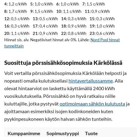
4:
1,2 c/kWh
5:
1,0 c/kWh
6:
1,0 c/kWh
7:
1,5 c/kWh
8:
1,7 c/kWh
9:
1,5 c/kWh
10:
1,1 c/kWh
11:
0,9 c/kWh
12:
0,5 c/kWh
13:
0,5 c/kWh
14:
0,3 c/kWh
15:
0,3 c/kWh
16:
0,3 c/kWh
17:
0,4 c/kWh
18:
0,9 c/kWh
19:
1,0 c/kWh
20:
1,1 c/kWh
21:
0,9 c/kWh
22:
0,8 c/kWh
23:
0,6 c/kWh
Hinnat sis. alv. Negatiiviset hinnat alv 0%. Lähde:
Nord Pool hinnat
tunneittain
Suosittuja pörssisähkösopimuksia Kärkölässä
Voit vertailla pörssisähkösopimuksia Kärkölään helposti ja
nopeasti omalla kulutuksellasi
hintavertailussamme
. Alla
olevat hintaarviot on laskettu käyttämällä 2400 kWh
vuosikulutuksella. Pörssisähkö on hyvä ratkaisu niille
kuluttajille, jotka pystyvät
optimoimaan sähkön kulutusta
ja
ajoittamaan esimerkiksi isojen kodinkoneiden kuten
pyykinpesukoneen käytön halvan sähkön tunteihin.
Kumppanimme
Sopimustyyppi
Tuote