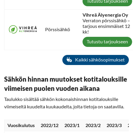
Tutustu tarjoukseen
Vihreä Älyenergia Oy
Verraton pörssisähkö –
tarjous ensimmäiset 12
Pörssisähkö
kk!
Tutustu tarjoukseen
Kaikki sähkösopimukset
Sähkön hinnan muutokset kotitalouksille
viimeisen puolen vuoden aikana
Taulukko sisältää sähkön kokonaishinnan kotitalouksille
viimeiseltä kuudelta kuukaudelta, jolta tietoja on saatavilla.
Vuosikulutus
2022/12
2023/1
2023/2
2023/3
20