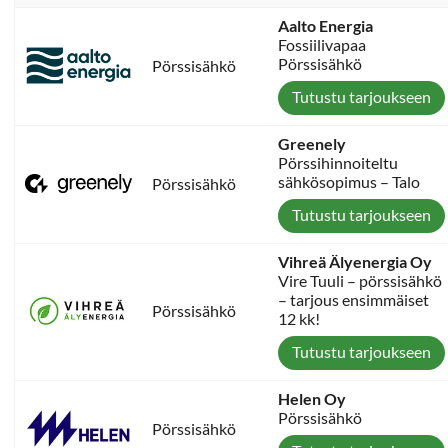
Aalto Energia
Fossiilivapaa
Pörssisähkö
Pörssisähkö
Tutustu tarjoukseen
Greenely
Pörssihinnoiteltu
sähkösopimus – Talo
Pörssisähkö
Tutustu tarjoukseen
Vihreä Älyenergia Oy
Vire Tuuli – pörssisähkö
– tarjous ensimmäiset
Pörssisähkö
12 kk!
Tutustu tarjoukseen
Helen Oy
Pörssisähkö
Pörssisähkö