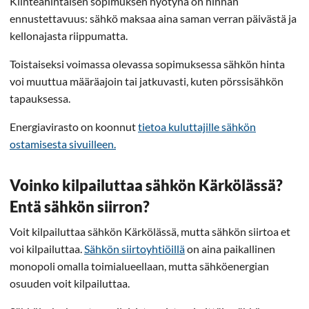
Kiinteähintaisen sopimuksen hyötynä on hinnan
ennustettavuus: sähkö maksaa aina saman verran päivästä ja
kellonajasta riippumatta.
Toistaiseksi voimassa olevassa sopimuksessa sähkön hinta
voi muuttua määräajoin tai jatkuvasti, kuten pörssisähkön
tapauksessa.
Energiavirasto on koonnut
tietoa kuluttajille sähkön
ostamisesta sivuilleen.
Voinko kilpailuttaa sähkön Kärkölässä?
Entä sähkön siirron?
Voit kilpailuttaa sähkön Kärkölässä, mutta sähkön siirtoa et
voi kilpailuttaa.
Sähkön siirtoyhtiöillä
on aina paikallinen
monopoli omalla toimialueellaan, mutta sähköenergian
osuuden voit kilpailuttaa.