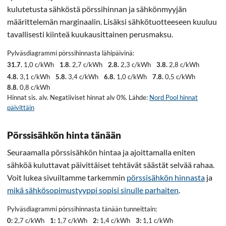
kulutetusta sähköstä pörssihinnan ja sähkönmyyjän
määrittelemän marginaalin. Lisäksi sähkötuotteeseen kuuluu
tavallisesti kiinteä kuukausittainen perusmaksu.
Pylväsdiagrammi pörssihinnasta lähipäivinä:
31.7.
1,0 c/kWh
1.8.
2,7 c/kWh
2.8.
2,3 c/kWh
3.8.
2,8 c/kWh
4.8.
3,1 c/kWh
5.8.
3,4 c/kWh
6.8.
1,0 c/kWh
7.8.
0,5 c/kWh
8.8.
0,8 c/kWh
Hinnat sis. alv. Negatiiviset hinnat alv 0%. Lähde:
Nord Pool hinnat
päivittäin
Pörssisähkön hinta tänään
Seuraamalla pörssisähkön hintaa ja ajoittamalla eniten
sähköä kuluttavat päivittäiset tehtävät säästät selvää rahaa.
Voit lukea sivuiltamme tarkemmin
pörssisähkön hinnasta
ja
mikä sähkösopimustyyppi sopisi sinulle parhaiten
.
Pylväsdiagrammi pörssihinnasta tänään tunneittain:
0:
2,7 c/kWh
1:
1,7 c/kWh
2:
1,4 c/kWh
3:
1,1 c/kWh