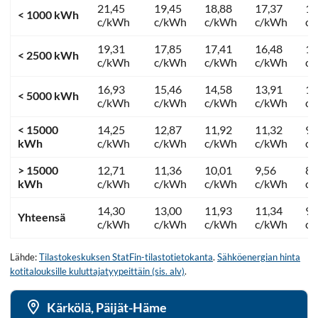
21,45
19,45
18,88
17,37
13
< 1000 kWh
c/kWh
c/kWh
c/kWh
c/kWh
c
19,31
17,85
17,41
16,48
12
< 2500 kWh
c/kWh
c/kWh
c/kWh
c/kWh
c
16,93
15,46
14,58
13,91
11
< 5000 kWh
c/kWh
c/kWh
c/kWh
c/kWh
c
< 15000
14,25
12,87
11,92
11,32
9,
kWh
c/kWh
c/kWh
c/kWh
c/kWh
c
> 15000
12,71
11,36
10,01
9,56
8,
kWh
c/kWh
c/kWh
c/kWh
c/kWh
c
14,30
13,00
11,93
11,34
9,
Yhteensä
c/kWh
c/kWh
c/kWh
c/kWh
c
Lähde:
Tilastokeskuksen StatFin-tilastotietokanta
.
Sähköenergian hinta
kotitalouksille kuluttajatyypeittäin (sis. alv)
.
Kärkölä, Päijät-Häme