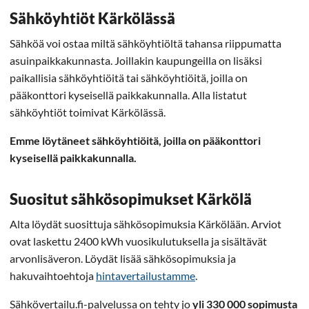
Sähköyhtiöt Kärkölässä
Sähköä voi ostaa miltä sähköyhtiöltä tahansa riippumatta
asuinpaikkakunnasta. Joillakin kaupungeilla on lisäksi
paikallisia sähköyhtiöitä tai sähköyhtiöitä, joilla on
pääkonttori kyseisellä paikkakunnalla. Alla listatut
sähköyhtiöt toimivat Kärkölässä.
Emme löytäneet sähköyhtiöitä, joilla on pääkonttori
kyseisellä paikkakunnalla.
Suositut sähkösopimukset Kärkölä
Alta löydät suosittuja sähkösopimuksia Kärkölään. Arviot
ovat laskettu 2400 kWh vuosikulutuksella ja sisältävät
arvonlisäveron. Löydät lisää sähkösopimuksia ja
hakuvaihtoehtoja
hintavertailustamme
.
Sähkövertailu.fi-palvelussa on tehty jo
yli 330 000 sopimusta