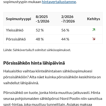
sopimustyypin mukaan
hintavertailustamme
.
8/2025
2/2026
Sopimustyyppi
Kehitys
-1/2026
-7/2026
Yleissähkö
52 %
56 %
Pörssisähkö
48 %
44 %
Lähde: Sähkövertailu.fi solmitut sähkösopimukset.
Pörsissähkön hinta lähipäivinä
Haluaisitko vaihtaa kiinteähintaisen sähkösopimuksesi
pörssisähköön? Alta näet kuinka pörssisähkön keskihinta on
vaihdellut lähipäivinä.
Pörssisähkö on tuote, jonka hinta muuttuu jatkuvasti. Hinta
seuraa pohjoismaiden sähköpörssi Nord Poolin niin sanottua
spot-hintaa, joka muuttuu tunneittain. Asiakas maksaa