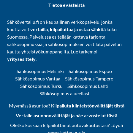
Tietoa evästeistä
Sähkövertailu.fi on kaupallinen verkkopalvelu, jonka
kautta voit
vertailla, kilpailuttaa ja ostaa sähköä
koko
Suomessa. Palvelussa esitellään kattava tarjonta
sähkösopimuksia ja sähkösopimuksen voi tilata palvelun
kautta yhteistyökumppaneilta. Lue tarkempi
yritysesittely
.
Sähkösopimus Helsinki
Sähkösopimus Espoo
Sähkösopimus Vantaa
Sähkösopimus Tampere
Sähkösopimus Turku
Sähkösopimus Lahti
Sähkösopimus alueellasi
Myymässä asuntoa?
Kilpailuta kiinteistönvälittäjät tästä
Vertaile asunnonvälittäjät ja näe arvostelut tästä
Oletko koskaan kilpailuttanut autovakuutustasi? Löydä
paras kattavuus ja