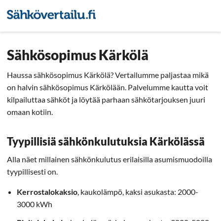
Sähkön hintavertailu
Pienyri
Sähkösopimus Kärkölä
Haussa sähkösopimus Kärkölä? Vertailumme paljastaa mikä
on halvin sähkösopimus Kärkölään. Palvelumme kautta voit
kilpailuttaa sähköt ja löytää parhaan sähkötarjouksen juuri
omaan kotiin.
Tyypillisiä sähkönkulutuksia Kärkölässä
Alla näet millainen sähkönkulutus erilaisilla asumismuodoilla
tyypillisesti on.
Kerrostalokaksio
, kaukolämpö, kaksi asukasta: 2000-
3000 kWh