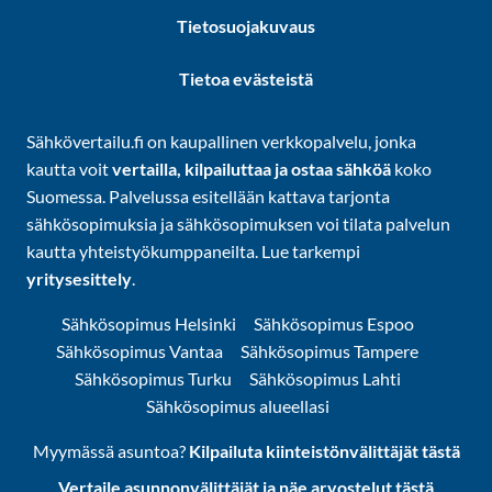
Tietosuojakuvaus
Tietoa evästeistä
Sähkövertailu.fi on kaupallinen verkkopalvelu, jonka
kautta voit
vertailla, kilpailuttaa ja ostaa sähköä
koko
Suomessa. Palvelussa esitellään kattava tarjonta
sähkösopimuksia ja sähkösopimuksen voi tilata palvelun
kautta yhteistyökumppaneilta. Lue tarkempi
yritysesittely
.
Sähkösopimus Helsinki
Sähkösopimus Espoo
Sähkösopimus Vantaa
Sähkösopimus Tampere
Sähkösopimus Turku
Sähkösopimus Lahti
Sähkösopimus alueellasi
Myymässä asuntoa?
Kilpailuta kiinteistönvälittäjät tästä
Vertaile asunnonvälittäjät ja näe arvostelut tästä