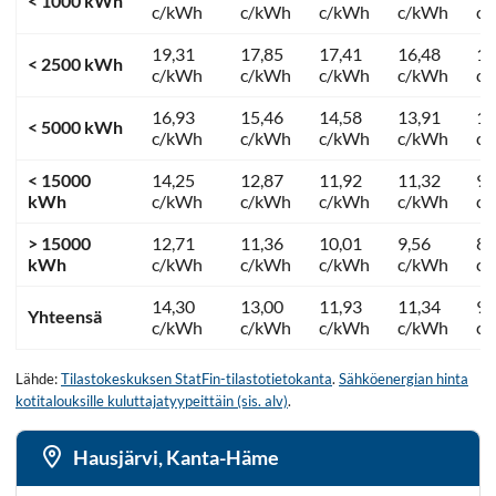
< 1000 kWh
c/kWh
c/kWh
c/kWh
c/kWh
c
19,31
17,85
17,41
16,48
12
< 2500 kWh
c/kWh
c/kWh
c/kWh
c/kWh
c
16,93
15,46
14,58
13,91
11
< 5000 kWh
c/kWh
c/kWh
c/kWh
c/kWh
c
< 15000
14,25
12,87
11,92
11,32
9,
kWh
c/kWh
c/kWh
c/kWh
c/kWh
c
> 15000
12,71
11,36
10,01
9,56
8,
kWh
c/kWh
c/kWh
c/kWh
c/kWh
c
14,30
13,00
11,93
11,34
9,
Yhteensä
c/kWh
c/kWh
c/kWh
c/kWh
c
Lähde:
Tilastokeskuksen StatFin-tilastotietokanta
.
Sähköenergian hinta
kotitalouksille kuluttajatyypeittäin (sis. alv)
.
Hausjärvi, Kanta-Häme