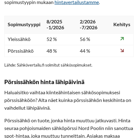
sopimustyypin mukaan
hintavertailustamme
.
8/2025
2/2026
Sopimustyyppi
Kehitys
-1/2026
-7/2026
Yleissähkö
52 %
56 %
Pörssisähkö
48 %
44 %
Lähde: Sähkövertailu.fi solmitut sähkösopimukset.
Pörsissähkön hinta lähipäivinä
Haluaisitko vaihtaa kiinteähintaisen sähkösopimuksesi
pörssisähköön? Alta näet kuinka pörssisähkön keskihinta on
vaihdellut lähipäivinä.
Pörssisähkö on tuote, jonka hinta muuttuu jatkuvasti. Hinta
seuraa pohjoismaiden sähköpörssi Nord Poolin niin sanottua
spot-hintaa, joka muuttuu tunneittain. Asiakas maksaa