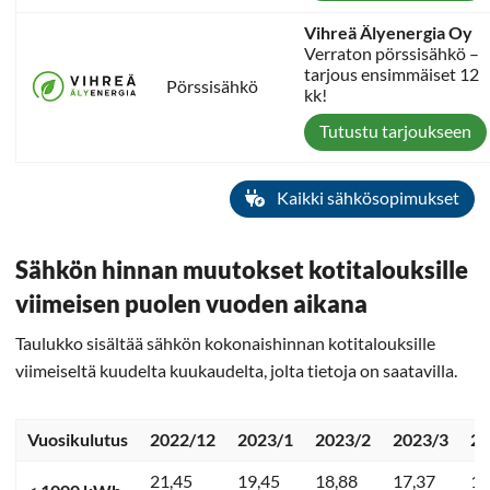
Vihreä Älyenergia Oy
Verraton pörssisähkö –
tarjous ensimmäiset 12
Pörssisähkö
kk!
Tutustu tarjoukseen
Kaikki sähkösopimukset
Sähkön hinnan muutokset kotitalouksille
viimeisen puolen vuoden aikana
Taulukko sisältää sähkön kokonaishinnan kotitalouksille
viimeiseltä kuudelta kuukaudelta, jolta tietoja on saatavilla.
Vuosikulutus
2022/12
2023/1
2023/2
2023/3
20
21,45
19,45
18,88
17,37
13