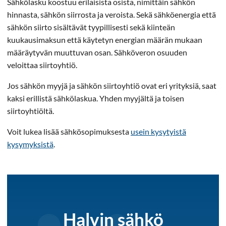
Sähkölasku koostuu erilaisista osista, nimittäin sähkön
hinnasta, sähkön siirrosta ja veroista. Sekä sähköenergia että
sähkön siirto sisältävät tyypillisesti sekä kiinteän
kuukausimaksun että käytetyn energian määrän mukaan
määräytyvän muuttuvan osan. Sähköveron osuuden
veloittaa siirtoyhtiö.
Jos sähkön myyjä ja sähkön siirtoyhtiö ovat eri yrityksiä, saat
kaksi erillistä sähkölaskua. Yhden myyjältä ja toisen
siirtoyhtiöltä.
Voit lukea lisää sähkösopimuksesta
usein kysytyistä
kysymyksistä
.
Halvin sähkö