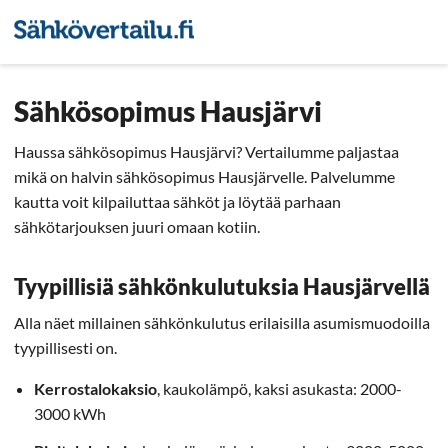
Sähkön hintavertailu
Pienyri
Sähkösopimus Hausjärvi
Haussa sähkösopimus Hausjärvi? Vertailumme paljastaa
mikä on halvin sähkösopimus Hausjärvelle. Palvelumme
kautta voit kilpailuttaa sähköt ja löytää parhaan
sähkötarjouksen juuri omaan kotiin.
Tyypillisiä sähkönkulutuksia Hausjärvellä
Alla näet millainen sähkönkulutus erilaisilla asumismuodoilla
tyypillisesti on.
Kerrostalokaksio
, kaukolämpö, kaksi asukasta: 2000-
3000 kWh