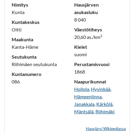
Nimitys
Hausjärven
Kunta
asukasluku
8 040
Kuntakeskus
Oitti
Väestötiheys
2
20,60 as./km
Maakunta
Kanta-Häme
Kielet
suomi
Seutukunta
Riihimäen seutukunta
Perustamisvuosi
1868
Kuntanumero
086
Naapurikunnat
Hollola
,
Hyvinkää
,
Hämeenlinna
,
Janakkala
,
Kärkölä
,
Mäntsälä
,
Riihimäki
Hausjärvi Wikipediassa