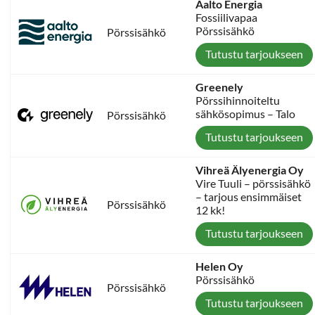
Aalto Energia
Fossiilivapaa
Pörssisähkö
Pörssisähkö
Tutustu tarjoukseen
Greenely
Pörssihinnoiteltu
sähkösopimus – Talo
Pörssisähkö
Tutustu tarjoukseen
Vihreä Älyenergia Oy
Vire Tuuli – pörssisähkö
– tarjous ensimmäiset
Pörssisähkö
12 kk!
Tutustu tarjoukseen
Helen Oy
Pörssisähkö
Pörssisähkö
Tutustu tarjoukseen