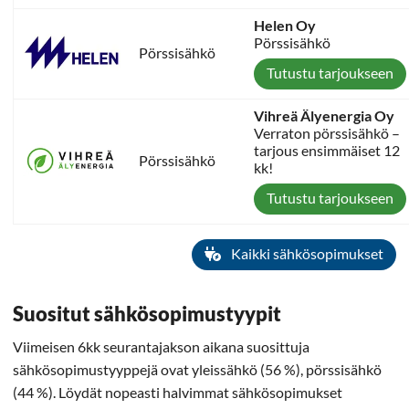
Helen Oy
Pörssisähkö
Pörssisähkö
Tutustu tarjoukseen
Vihreä Älyenergia Oy
Verraton pörssisähkö –
tarjous ensimmäiset 12
Pörssisähkö
kk!
Tutustu tarjoukseen
Kaikki sähkösopimukset
Suositut sähkösopimustyypit
Viimeisen 6kk seurantajakson aikana suosittuja
sähkösopimustyyppejä ovat yleissähkö (56 %), pörssisähkö
(44 %). Löydät nopeasti halvimmat sähkösopimukset