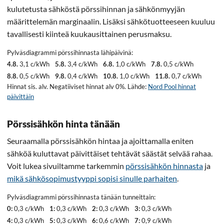
kulutetusta sähköstä pörssihinnan ja sähkönmyyjän
määrittelemän marginaalin. Lisäksi sähkötuotteeseen kuuluu
tavallisesti kiinteä kuukausittainen perusmaksu.
Pylväsdiagrammi pörssihinnasta lähipäivinä:
4.8.
3,1 c/kWh
5.8.
3,4 c/kWh
6.8.
1,0 c/kWh
7.8.
0,5 c/kWh
8.8.
0,5 c/kWh
9.8.
0,4 c/kWh
10.8.
1,0 c/kWh
11.8.
0,7 c/kWh
Hinnat sis. alv. Negatiiviset hinnat alv 0%. Lähde:
Nord Pool hinnat
päivittäin
Pörssisähkön hinta tänään
Seuraamalla pörssisähkön hintaa ja ajoittamalla eniten
sähköä kuluttavat päivittäiset tehtävät säästät selvää rahaa.
Voit lukea sivuiltamme tarkemmin
pörssisähkön hinnasta
ja
mikä sähkösopimustyyppi sopisi sinulle parhaiten
.
Pylväsdiagrammi pörssihinnasta tänään tunneittain:
0:
0,3 c/kWh
1:
0,3 c/kWh
2:
0,3 c/kWh
3:
0,3 c/kWh
4:
0,3 c/kWh
5:
0,3 c/kWh
6:
0,6 c/kWh
7:
0,9 c/kWh