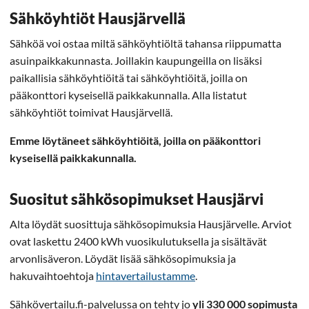
Sähköyhtiöt Hausjärvellä
Sähköä voi ostaa miltä sähköyhtiöltä tahansa riippumatta
asuinpaikkakunnasta. Joillakin kaupungeilla on lisäksi
paikallisia sähköyhtiöitä tai sähköyhtiöitä, joilla on
pääkonttori kyseisellä paikkakunnalla. Alla listatut
sähköyhtiöt toimivat Hausjärvellä.
Emme löytäneet sähköyhtiöitä, joilla on pääkonttori
kyseisellä paikkakunnalla.
Suositut sähkösopimukset Hausjärvi
Alta löydät suosittuja sähkösopimuksia Hausjärvelle. Arviot
ovat laskettu 2400 kWh vuosikulutuksella ja sisältävät
arvonlisäveron. Löydät lisää sähkösopimuksia ja
hakuvaihtoehtoja
hintavertailustamme
.
Sähkövertailu.fi-palvelussa on tehty jo
yli 330 000 sopimusta