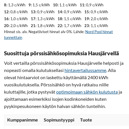
8:
1,3 c/kWh
9:
1,5 c/kWh
10:
1,1 c/kWh
11:
0,9 c/kWh
12:
0,8 c/kWh
13:
0,9 c/kWh
14:
0,9 c/kWh
15:
0,9 c/kWh
16:
1,0 c/kWh
17:
1,3 c/kWh
18:
1,5 c/kWh
19:
2,0 c/kWh
20:
2,0 c/kWh
21:
1,8 c/kWh
22:
1,7 c/kWh
23:
1,1 c/kWh
Hinnat sis. alv. Negatiiviset hinnat alv 0%. Lähde:
Nord Pool hinnat
tunneittain
Suosittuja pörssisähkösopimuksia Hausjärvellä
Voit vertailla pörssisähkösopimuksia Hausjärvelle helposti ja
nopeasti omalla kulutuksellasi
hintavertailussamme
. Alla
olevat hintaarviot on laskettu käyttämällä 2400 kWh
vuosikulutuksella. Pörssisähkö on hyvä ratkaisu niille
kuluttajille, jotka pystyvät
optimoimaan sähkön kulutusta
ja
ajoittamaan esimerkiksi isojen kodinkoneiden kuten
pyykinpesukoneen käytön halvan sähkön tunteihin.
Kumppanimme
Sopimustyyppi
Tuote