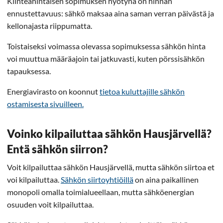
Kiinteähintaisen sopimuksen hyötynä on hinnan
ennustettavuus: sähkö maksaa aina saman verran päivästä ja
kellonajasta riippumatta.
Toistaiseksi voimassa olevassa sopimuksessa sähkön hinta
voi muuttua määräajoin tai jatkuvasti, kuten pörssisähkön
tapauksessa.
Energiavirasto on koonnut
tietoa kuluttajille sähkön
ostamisesta sivuilleen.
Voinko kilpailuttaa sähkön Hausjärvellä?
Entä sähkön siirron?
Voit kilpailuttaa sähkön Hausjärvellä, mutta sähkön siirtoa et
voi kilpailuttaa.
Sähkön siirtoyhtiöillä
on aina paikallinen
monopoli omalla toimialueellaan, mutta sähköenergian
osuuden voit kilpailuttaa.