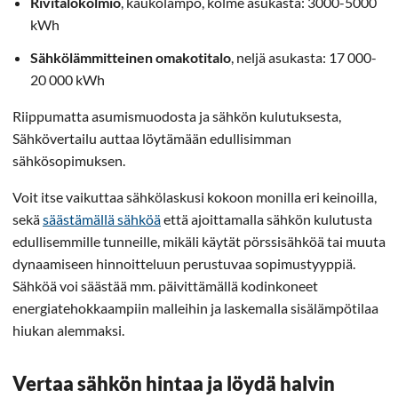
Rivitalokolmio
, kaukolämpö, kolme asukasta: 3000-5000
kWh
Sähkölämmitteinen omakotitalo
, neljä asukasta: 17 000-
20 000 kWh
Riippumatta asumismuodosta ja sähkön kulutuksesta,
Sähkövertailu auttaa löytämään edullisimman
sähkösopimuksen.
Voit itse vaikuttaa sähkölaskusi kokoon monilla eri keinoilla,
sekä
säästämällä sähköä
että ajoittamalla sähkön kulutusta
edullisemmille tunneille, mikäli käytät pörssisähköä tai muuta
dynaamiseen hinnoitteluun perustuvaa sopimustyyppiä.
Sähköä voi säästää mm. päivittämällä kodinkoneet
energiatehokkaampiin malleihin ja laskemalla sisälämpötilaa
hiukan alemmaksi.
Vertaa sähkön hintaa ja löydä halvin