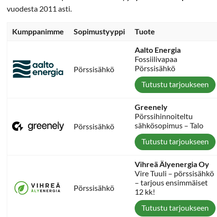
vuodesta 2011 asti.
Kumppanimme
Sopimustyyppi
Tuote
Aalto Energia
Fossiilivapaa
Pörssisähkö
Pörssisähkö
Tutustu tarjoukseen
Greenely
Pörssihinnoiteltu
sähkösopimus – Talo
Pörssisähkö
Tutustu tarjoukseen
Vihreä Älyenergia Oy
Vire Tuuli – pörssisähkö
– tarjous ensimmäiset
Pörssisähkö
12 kk!
Tutustu tarjoukseen