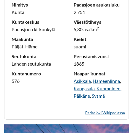
Nimitys
Padasjoen asukasluku
Kunta
2 751
Kuntakeskus
Väestötiheys
2
Padasjoen kirkonkylä
5,30 as./km
Maakunta
Kielet
Päijät-Häme
suomi
Seutukunta
Perustamisvuosi
Lahden seutukunta
1865
Kuntanumero
Naapurikunnat
576
Asikkala
,
Hämeenlinna
,
Kangasala
,
Kuhmoinen
,
Pälkäne
,
Sysmä
Padasjoki Wikipediassa