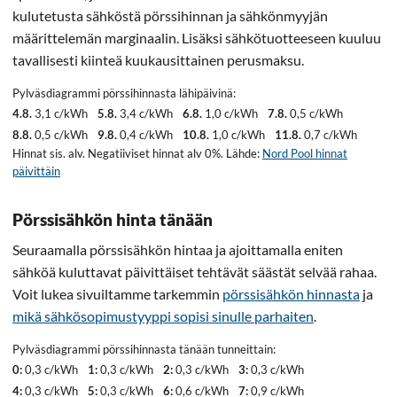
kulutetusta sähköstä pörssihinnan ja sähkönmyyjän
määrittelemän marginaalin. Lisäksi sähkötuotteeseen kuuluu
tavallisesti kiinteä kuukausittainen perusmaksu.
Pylväsdiagrammi pörssihinnasta lähipäivinä:
4.8.
3,1 c/kWh
5.8.
3,4 c/kWh
6.8.
1,0 c/kWh
7.8.
0,5 c/kWh
8.8.
0,5 c/kWh
9.8.
0,4 c/kWh
10.8.
1,0 c/kWh
11.8.
0,7 c/kWh
Hinnat sis. alv. Negatiiviset hinnat alv 0%. Lähde:
Nord Pool hinnat
päivittäin
Pörssisähkön hinta tänään
Seuraamalla pörssisähkön hintaa ja ajoittamalla eniten
sähköä kuluttavat päivittäiset tehtävät säästät selvää rahaa.
Voit lukea sivuiltamme tarkemmin
pörssisähkön hinnasta
ja
mikä sähkösopimustyyppi sopisi sinulle parhaiten
.
Pylväsdiagrammi pörssihinnasta tänään tunneittain:
0:
0,3 c/kWh
1:
0,3 c/kWh
2:
0,3 c/kWh
3:
0,3 c/kWh
4:
0,3 c/kWh
5:
0,3 c/kWh
6:
0,6 c/kWh
7:
0,9 c/kWh