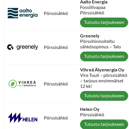
Aalto Energia
Fossiilivapaa
Pörssisähkö
Pörssisähkö
Tutustu tarjoukseen
Greenely
Pörssihinnoiteltu
sähkösopimus – Talo
Pörssisähkö
Tutustu tarjoukseen
Vihreä Älyenergia Oy
Vire Tuuli – pörssisähkö
– tarjous ensimmäiset
Pörssisähkö
12 kk!
Tutustu tarjoukseen
Helen Oy
Pörssisähkö
Pörssisähkö
Tutustu tarjoukseen