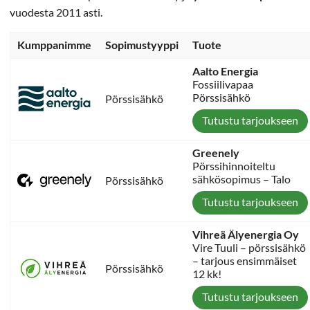
vuodesta 2011 asti.
Kumppanimme
Sopimustyyppi
Tuote
Aalto Energia
Fossiilivapaa
Pörssisähkö
Pörssisähkö
Tutustu tarjoukseen
Greenely
Pörssihinnoiteltu
sähkösopimus – Talo
Pörssisähkö
Tutustu tarjoukseen
Vihreä Älyenergia Oy
Vire Tuuli – pörssisähkö
– tarjous ensimmäiset
Pörssisähkö
12 kk!
Tutustu tarjoukseen