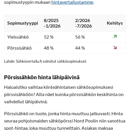
sopimustyypin mukaan
hintavertailustamme
.
8/2025
2/2026
Sopimustyyppi
Kehitys
-1/2026
-7/2026
Yleissähkö
52 %
56 %
Pörssisähkö
48 %
44 %
Lähde: Sähkövertailu.fi solmitut sähkösopimukset.
Pörsissähkön hinta lähipäivinä
Haluaisitko vaihtaa kiinteähintaisen sähkösopimuksesi
pörssisähköön? Alta näet kuinka pörssisähkön keskihinta on
vaihdellut lähipäivinä.
Pörssisähkö on tuote, jonka hinta muuttuu jatkuvasti. Hinta
seuraa pohjoismaiden sähköpörssi Nord Poolin niin sanottua
spot-hintaa, joka muuttuu tunneittain. Asiakas maksaa