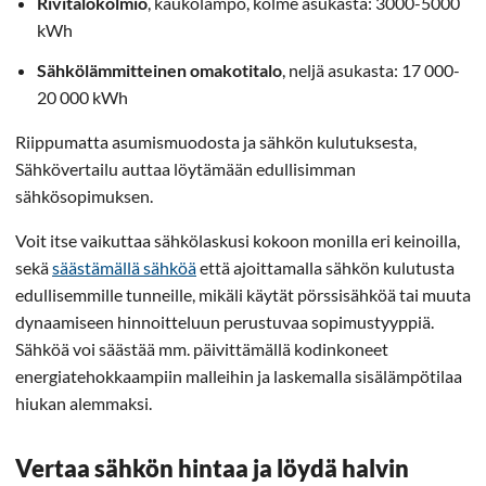
Rivitalokolmio
, kaukolämpö, kolme asukasta: 3000-5000
kWh
Sähkölämmitteinen omakotitalo
, neljä asukasta: 17 000-
20 000 kWh
Riippumatta asumismuodosta ja sähkön kulutuksesta,
Sähkövertailu auttaa löytämään edullisimman
sähkösopimuksen.
Voit itse vaikuttaa sähkölaskusi kokoon monilla eri keinoilla,
sekä
säästämällä sähköä
että ajoittamalla sähkön kulutusta
edullisemmille tunneille, mikäli käytät pörssisähköä tai muuta
dynaamiseen hinnoitteluun perustuvaa sopimustyyppiä.
Sähköä voi säästää mm. päivittämällä kodinkoneet
energiatehokkaampiin malleihin ja laskemalla sisälämpötilaa
hiukan alemmaksi.
Vertaa sähkön hintaa ja löydä halvin