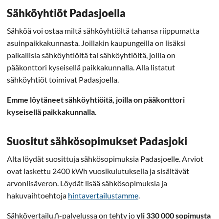
Sähköyhtiöt Padasjoella
Sähköä voi ostaa miltä sähköyhtiöltä tahansa riippumatta
asuinpaikkakunnasta. Joillakin kaupungeilla on lisäksi
paikallisia sähköyhtiöitä tai sähköyhtiöitä, joilla on
pääkonttori kyseisellä paikkakunnalla. Alla listatut
sähköyhtiöt toimivat Padasjoella.
Emme löytäneet sähköyhtiöitä, joilla on pääkonttori
kyseisellä paikkakunnalla.
Suositut sähkösopimukset Padasjoki
Alta löydät suosittuja sähkösopimuksia Padasjoelle. Arviot
ovat laskettu 2400 kWh vuosikulutuksella ja sisältävät
arvonlisäveron. Löydät lisää sähkösopimuksia ja
hakuvaihtoehtoja
hintavertailustamme
.
Sähkövertailu.fi-palvelussa on tehty jo
yli 330 000 sopimusta