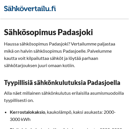
Sähkön hintavertailu
Pienyri
Sähkösopimus Padasjoki
Haussa sähkösopimus Padasjoki? Vertailumme paljastaa
mikä on halvin sähkösopimus Padasjoelle. Palvelumme
kautta voit kilpailuttaa sähköt ja löytää parhaan
sähkötarjouksen juuri omaan kotiin.
Tyypillisiä sähkönkulutuksia Padasjoella
Alla näet millainen sähkönkulutus erilaisilla asumismuodoilla
tyypillisesti on.
Kerrostalokaksio
, kaukolämpö, kaksi asukasta: 2000-
3000 kWh