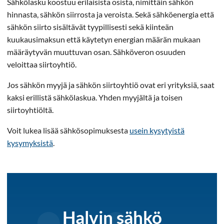
Sähkölasku koostuu erilaisista osista, nimittäin sähkön
hinnasta, sähkön siirrosta ja veroista. Sekä sähköenergia että
sähkön siirto sisältävät tyypillisesti sekä kiinteän
kuukausimaksun että käytetyn energian määrän mukaan
määräytyvän muuttuvan osan. Sähköveron osuuden
veloittaa siirtoyhtiö.
Jos sähkön myyjä ja sähkön siirtoyhtiö ovat eri yrityksiä, saat
kaksi erillistä sähkölaskua. Yhden myyjältä ja toisen
siirtoyhtiöltä.
Voit lukea lisää sähkösopimuksesta
usein kysytyistä
kysymyksistä
.
Halvin sähkö