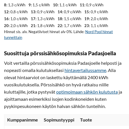
8:
1,3 c/kWh
9:
1,5 c/kWh
10:
1,1 c/kWh
11:
0,9 c/kWh
12:
0,8 c/kWh
13:
0,9 c/kWh
14:
0,9 c/kWh
15:
0,9 c/kWh
16:
1,0 c/kWh
17:
1,3 c/kWh
18:
1,5 c/kWh
19:
2,0 c/kWh
20:
2,0 c/kWh
21:
1,8 c/kWh
22:
1,7 c/kWh
23:
1,1 c/kWh
Hinnat sis. alv. Negatiiviset hinnat alv 0%. Lähde:
Nord Pool hinnat
tunneittain
Suosittuja pörssisähkösopimuksia Padasjoella
Voit vertailla pörssisähkösopimuksia Padasjoelle helposti ja
nopeasti omalla kulutuksellasi
hintavertailussamme
. Alla
olevat hintaarviot on laskettu käyttämällä 2400 kWh
vuosikulutuksella. Pörssisähkö on hyvä ratkaisu niille
kuluttajille, jotka pystyvät
optimoimaan sähkön kulutusta
ja
ajoittamaan esimerkiksi isojen kodinkoneiden kuten
pyykinpesukoneen käytön halvan sähkön tunteihin.
Kumppanimme
Sopimustyyppi
Tuote