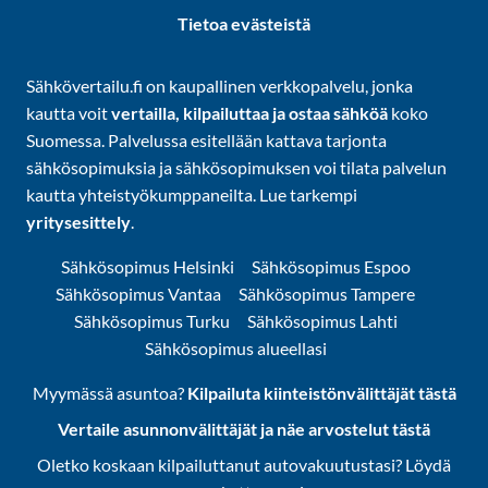
Tietoa evästeistä
Sähkövertailu.fi on kaupallinen verkkopalvelu, jonka
kautta voit
vertailla, kilpailuttaa ja ostaa sähköä
koko
Suomessa. Palvelussa esitellään kattava tarjonta
sähkösopimuksia ja sähkösopimuksen voi tilata palvelun
kautta yhteistyökumppaneilta. Lue tarkempi
yritysesittely
.
Sähkösopimus Helsinki
Sähkösopimus Espoo
Sähkösopimus Vantaa
Sähkösopimus Tampere
Sähkösopimus Turku
Sähkösopimus Lahti
Sähkösopimus alueellasi
Myymässä asuntoa?
Kilpailuta kiinteistönvälittäjät tästä
Vertaile asunnonvälittäjät ja näe arvostelut tästä
Oletko koskaan kilpailuttanut autovakuutustasi? Löydä