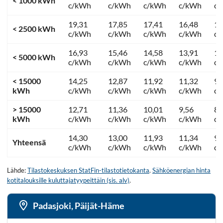
< 1000 kWh
c/kWh
c/kWh
c/kWh
c/kWh
c
19,31
17,85
17,41
16,48
12
< 2500 kWh
c/kWh
c/kWh
c/kWh
c/kWh
c
16,93
15,46
14,58
13,91
11
< 5000 kWh
c/kWh
c/kWh
c/kWh
c/kWh
c
< 15000
14,25
12,87
11,92
11,32
9,
kWh
c/kWh
c/kWh
c/kWh
c/kWh
c
> 15000
12,71
11,36
10,01
9,56
8,
kWh
c/kWh
c/kWh
c/kWh
c/kWh
c
14,30
13,00
11,93
11,34
9,
Yhteensä
c/kWh
c/kWh
c/kWh
c/kWh
c
Lähde:
Tilastokeskuksen StatFin-tilastotietokanta
.
Sähköenergian hinta
kotitalouksille kuluttajatyypeittäin (sis. alv)
.
Padasjoki, Päijät-Häme