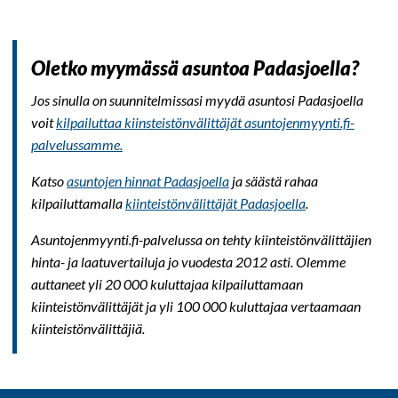
Oletko myymässä asuntoa Padasjoella?
Jos sinulla on suunnitelmissasi myydä asuntosi Padasjoella
voit
kilpailuttaa kiinsteistönvälittäjät asuntojenmyynti.fi-
palvelussamme.
Katso
asuntojen hinnat Padasjoella
ja säästä rahaa
kilpailuttamalla
kiinteistönvälittäjät Padasjoella
.
Asuntojenmyynti.fi-palvelussa on tehty kiinteistönvälittäjien
hinta- ja laatuvertailuja jo vuodesta 2012 asti. Olemme
auttaneet yli 20 000 kuluttajaa kilpailuttamaan
kiinteistönvälittäjät ja yli 100 000 kuluttajaa vertaamaan
kiinteistönvälittäjiä.