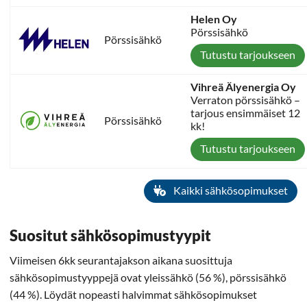
Helen Oy
Pörssisähkö
Pörssisähkö
Tutustu tarjoukseen
Vihreä Älyenergia Oy
Verraton pörssisähkö –
tarjous ensimmäiset 12
Pörssisähkö
kk!
Tutustu tarjoukseen
Kaikki sähkösopimukset
Suositut sähkösopimustyypit
Viimeisen 6kk seurantajakson aikana suosittuja
sähkösopimustyyppejä ovat yleissähkö (56 %), pörssisähkö
(44 %). Löydät nopeasti halvimmat sähkösopimukset