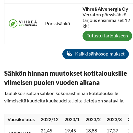
Vihreä Älyenergia Oy
Verraton pörssisähkö –
tarjous ensimmäiset 12
Pörssisähkö
kk!
Tutustu tarjoukseen
Kaikki sähkösopimukset
Sähkön hinnan muutokset kotitalouksille
viimeisen puolen vuoden aikana
Taulukko sisältää sähkön kokonaishinnan kotitalouksille
viimeiseltä kuudelta kuukaudelta, jolta tietoja on saatavilla.
Vuosikulutus
2022/12
2023/1
2023/2
2023/3
20
21,45
19,45
18,88
17,37
13