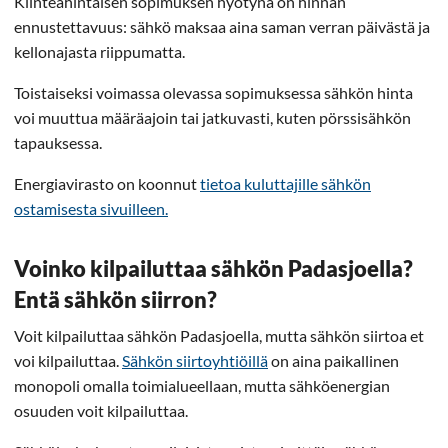
Kiinteähintaisen sopimuksen hyötynä on hinnan
ennustettavuus: sähkö maksaa aina saman verran päivästä ja
kellonajasta riippumatta.
Toistaiseksi voimassa olevassa sopimuksessa sähkön hinta
voi muuttua määräajoin tai jatkuvasti, kuten pörssisähkön
tapauksessa.
Energiavirasto on koonnut
tietoa kuluttajille sähkön
ostamisesta sivuilleen.
Voinko kilpailuttaa sähkön Padasjoella?
Entä sähkön siirron?
Voit kilpailuttaa sähkön Padasjoella, mutta sähkön siirtoa et
voi kilpailuttaa.
Sähkön siirtoyhtiöillä
on aina paikallinen
monopoli omalla toimialueellaan, mutta sähköenergian
osuuden voit kilpailuttaa.