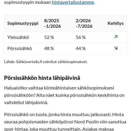
sopimustyypin mukaan
hintavertailustamme
.
8/2025
2/2026
Sopimustyyppi
Kehitys
-1/2026
-7/2026
Yleissähkö
52 %
56 %
Pörssisähkö
48 %
44 %
Lähde: Sähkövertailu.fi solmitut sähkösopimukset.
Pörsissähkön hinta lähipäivinä
Haluaisitko vaihtaa kiinteähintaisen sähkösopimuksesi
pörssisähköön? Alta näet kuinka pörssisähkön keskihinta on
vaihdellut lähipäivinä.
Pörssisähkö on tuote, jonka hinta muuttuu jatkuvasti. Hinta
seuraa pohjoismaiden sähköpörssi Nord Poolin niin sanottua
spot-hintaa, joka muuttuu tunneittain. Asiakas maksaa