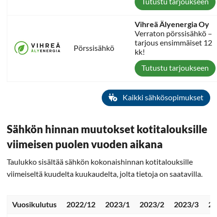
Tutustu tarjoukseen
Vihreä Älyenergia Oy
Verraton pörssisähkö –
tarjous ensimmäiset 12
Pörssisähkö
kk!
Tutustu tarjoukseen
Kaikki sähkösopimukset
Sähkön hinnan muutokset kotitalouksille
viimeisen puolen vuoden aikana
Taulukko sisältää sähkön kokonaishinnan kotitalouksille
viimeiseltä kuudelta kuukaudelta, jolta tietoja on saatavilla.
Vuosikulutus
2022/12
2023/1
2023/2
2023/3
20