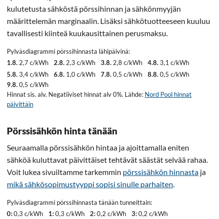
kulutetusta sähköstä pörssihinnan ja sähkönmyyjän
määrittelemän marginaalin. Lisäksi sähkötuotteeseen kuuluu
tavallisesti kiinteä kuukausittainen perusmaksu.
Pylväsdiagrammi pörssihinnasta lähipäivinä:
1.8.
2,7 c/kWh
2.8.
2,3 c/kWh
3.8.
2,8 c/kWh
4.8.
3,1 c/kWh
5.8.
3,4 c/kWh
6.8.
1,0 c/kWh
7.8.
0,5 c/kWh
8.8.
0,5 c/kWh
9.8.
0,5 c/kWh
Hinnat sis. alv. Negatiiviset hinnat alv 0%. Lähde:
Nord Pool hinnat
päivittäin
Pörssisähkön hinta tänään
Seuraamalla pörssisähkön hintaa ja ajoittamalla eniten
sähköä kuluttavat päivittäiset tehtävät säästät selvää rahaa.
Voit lukea sivuiltamme tarkemmin
pörssisähkön hinnasta
ja
mikä sähkösopimustyyppi sopisi sinulle parhaiten
.
Pylväsdiagrammi pörssihinnasta tänään tunneittain:
0:
0,3 c/kWh
1:
0,3 c/kWh
2:
0,2 c/kWh
3:
0,2 c/kWh