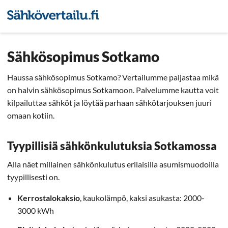
Sähkön hintavertailu
Pienyri
Sähkösopimus Sotkamo
Haussa sähkösopimus Sotkamo? Vertailumme paljastaa mikä
on halvin sähkösopimus Sotkamoon. Palvelumme kautta voit
kilpailuttaa sähköt ja löytää parhaan sähkötarjouksen juuri
omaan kotiin.
Tyypillisiä sähkönkulutuksia Sotkamossa
Alla näet millainen sähkönkulutus erilaisilla asumismuodoilla
tyypillisesti on.
Kerrostalokaksio
, kaukolämpö, kaksi asukasta: 2000-
3000 kWh