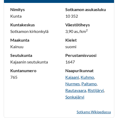
Nimitys
Sotkamon asukasluku
Kunta
10 352
Kuntakeskus
Väestötiheys
2
Sotkamon kirkonkylä
3,90 as./km
Maakunta
Kielet
Kainuu
suomi
Seutukunta
Perustamisvuosi
Kajaanin seutukunta
1647
Kuntanumero
Naapurikunnat
765
Kajaani
,
Kuhmo
,
Nurmes
,
Paltamo
,
Rautavaara
,
Ristijärvi
,
Sonkajärvi
Sotkamo Wikipediassa