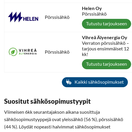
Helen Oy
Pörssisähkö
Pörssisähkö
Tutustu tarjoukseen
Vihreä Älyenergia Oy
Verraton pörssisähkö –
tarjous ensimmäiset 12
Pörssisähkö
kk!
Tutustu tarjoukseen
Kaikki sähkösopimukset
Suositut sähkösopimustyypit
Viimeisen 6kk seurantajakson aikana suosittuja
sähkösopimustyyppejä ovat yleissähkö (56 %), pörssisähkö
(44 %). Löydät nopeasti halvimmat sähkösopimukset