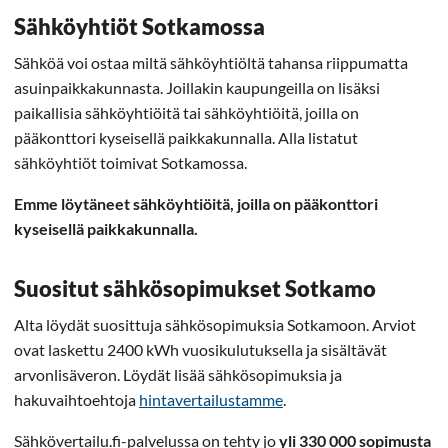
Sähköyhtiöt Sotkamossa
Sähköä voi ostaa miltä sähköyhtiöltä tahansa riippumatta
asuinpaikkakunnasta. Joillakin kaupungeilla on lisäksi
paikallisia sähköyhtiöitä tai sähköyhtiöitä, joilla on
pääkonttori kyseisellä paikkakunnalla. Alla listatut
sähköyhtiöt toimivat Sotkamossa.
Emme löytäneet sähköyhtiöitä, joilla on pääkonttori
kyseisellä paikkakunnalla.
Suositut sähkösopimukset Sotkamo
Alta löydät suosittuja sähkösopimuksia Sotkamoon. Arviot
ovat laskettu 2400 kWh vuosikulutuksella ja sisältävät
arvonlisäveron. Löydät lisää sähkösopimuksia ja
hakuvaihtoehtoja
hintavertailustamme
.
Sähkövertailu.fi-palvelussa on tehty jo
yli 330 000 sopimusta