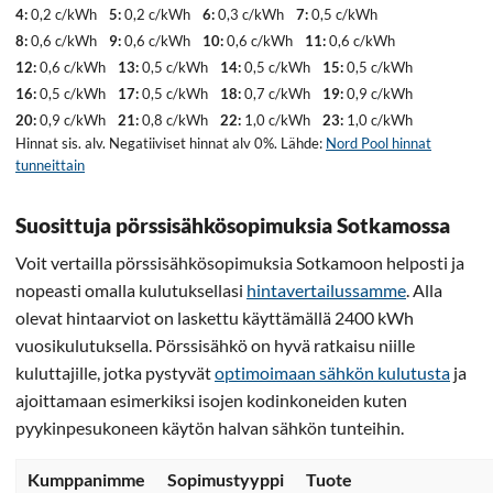
4:
0,2 c/kWh
5:
0,2 c/kWh
6:
0,3 c/kWh
7:
0,5 c/kWh
8:
0,6 c/kWh
9:
0,6 c/kWh
10:
0,6 c/kWh
11:
0,6 c/kWh
12:
0,6 c/kWh
13:
0,5 c/kWh
14:
0,5 c/kWh
15:
0,5 c/kWh
16:
0,5 c/kWh
17:
0,5 c/kWh
18:
0,7 c/kWh
19:
0,9 c/kWh
20:
0,9 c/kWh
21:
0,8 c/kWh
22:
1,0 c/kWh
23:
1,0 c/kWh
Hinnat sis. alv. Negatiiviset hinnat alv 0%. Lähde:
Nord Pool hinnat
tunneittain
Suosittuja pörssisähkösopimuksia Sotkamossa
Voit vertailla pörssisähkösopimuksia Sotkamoon helposti ja
nopeasti omalla kulutuksellasi
hintavertailussamme
. Alla
olevat hintaarviot on laskettu käyttämällä 2400 kWh
vuosikulutuksella. Pörssisähkö on hyvä ratkaisu niille
kuluttajille, jotka pystyvät
optimoimaan sähkön kulutusta
ja
ajoittamaan esimerkiksi isojen kodinkoneiden kuten
pyykinpesukoneen käytön halvan sähkön tunteihin.
Kumppanimme
Sopimustyyppi
Tuote