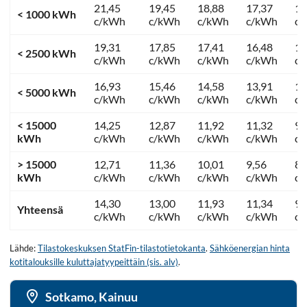
21,45
19,45
18,88
17,37
13
< 1000 kWh
c/kWh
c/kWh
c/kWh
c/kWh
c
19,31
17,85
17,41
16,48
12
< 2500 kWh
c/kWh
c/kWh
c/kWh
c/kWh
c
16,93
15,46
14,58
13,91
11
< 5000 kWh
c/kWh
c/kWh
c/kWh
c/kWh
c
< 15000
14,25
12,87
11,92
11,32
9,
kWh
c/kWh
c/kWh
c/kWh
c/kWh
c
> 15000
12,71
11,36
10,01
9,56
8,
kWh
c/kWh
c/kWh
c/kWh
c/kWh
c
14,30
13,00
11,93
11,34
9,
Yhteensä
c/kWh
c/kWh
c/kWh
c/kWh
c
Lähde:
Tilastokeskuksen StatFin-tilastotietokanta
.
Sähköenergian hinta
kotitalouksille kuluttajatyypeittäin (sis. alv)
.
Sotkamo, Kainuu