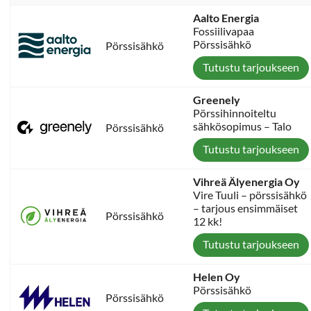
Aalto Energia
Fossiilivapaa
Pörssisähkö
Pörssisähkö
Tutustu tarjoukseen
Greenely
Pörssihinnoiteltu
sähkösopimus – Talo
Pörssisähkö
Tutustu tarjoukseen
Vihreä Älyenergia Oy
Vire Tuuli – pörssisähkö
– tarjous ensimmäiset
Pörssisähkö
12 kk!
Tutustu tarjoukseen
Helen Oy
Pörssisähkö
Pörssisähkö