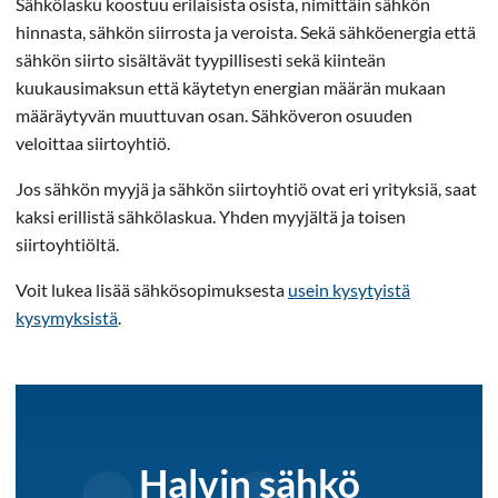
Sähkölasku koostuu erilaisista osista, nimittäin sähkön
hinnasta, sähkön siirrosta ja veroista. Sekä sähköenergia että
sähkön siirto sisältävät tyypillisesti sekä kiinteän
kuukausimaksun että käytetyn energian määrän mukaan
määräytyvän muuttuvan osan. Sähköveron osuuden
veloittaa siirtoyhtiö.
Jos sähkön myyjä ja sähkön siirtoyhtiö ovat eri yrityksiä, saat
kaksi erillistä sähkölaskua. Yhden myyjältä ja toisen
siirtoyhtiöltä.
Voit lukea lisää sähkösopimuksesta
usein kysytyistä
kysymyksistä
.
Halvin sähkö