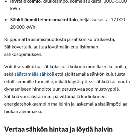
Rivitalokolmio
, kaukolämpö, kolme asukasta: 3000-5000
kWh
Sähkölämmitteinen omakotitalo
, neljä asukasta: 17 000-
20 000 kWh
Riippumatta asumismuodosta ja sähkön kulutuksesta,
Sähkövertailu auttaa löytämään edullisimman
sähkösopimuksen.
Voit itse vaikuttaa sähkölaskusi kokoon monilla eri keinoilla,
sekä
säästämällä sähköä
että ajoittamalla sähkön kulutusta
edullisemmille tunneille, mikäli käytät pörssisähköä tai muuta
dynaamiseen hinnoitteluun perustuvaa sopimustyyppiä.
Sähköä voi säästää mm. päivittämällä kodinkoneet
energiatehokkaampiin malleihin ja laskemalla sisälämpötilaa
hiukan alemmaksi.
Vertaa sähkön hintaa ja löydä halvin