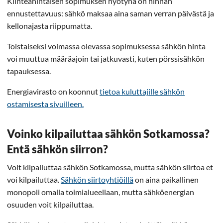
Kiinteähintaisen sopimuksen hyötynä on hinnan
ennustettavuus: sähkö maksaa aina saman verran päivästä ja
kellonajasta riippumatta.
Toistaiseksi voimassa olevassa sopimuksessa sähkön hinta
voi muuttua määräajoin tai jatkuvasti, kuten pörssisähkön
tapauksessa.
Energiavirasto on koonnut
tietoa kuluttajille sähkön
ostamisesta sivuilleen.
Voinko kilpailuttaa sähkön Sotkamossa?
Entä sähkön siirron?
Voit kilpailuttaa sähkön Sotkamossa, mutta sähkön siirtoa et
voi kilpailuttaa.
Sähkön siirtoyhtiöillä
on aina paikallinen
monopoli omalla toimialueellaan, mutta sähköenergian
osuuden voit kilpailuttaa.