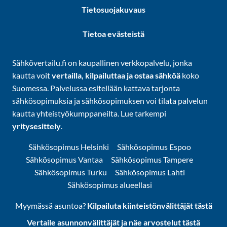
Tietosuojakuvaus
Tietoa evästeistä
Sähkövertailu.fi on kaupallinen verkkopalvelu, jonka
kautta voit
vertailla, kilpailuttaa ja ostaa sähköä
koko
Suomessa. Palvelussa esitellään kattava tarjonta
sähkösopimuksia ja sähkösopimuksen voi tilata palvelun
kautta yhteistyökumppaneilta. Lue tarkempi
yritysesittely
.
Sähkösopimus Helsinki
Sähkösopimus Espoo
Sähkösopimus Vantaa
Sähkösopimus Tampere
Sähkösopimus Turku
Sähkösopimus Lahti
Sähkösopimus alueellasi
Myymässä asuntoa?
Kilpailuta kiinteistönvälittäjät tästä
Vertaile asunnonvälittäjät ja näe arvostelut tästä