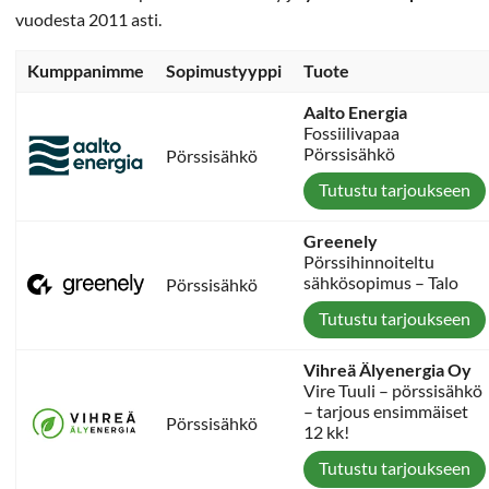
vuodesta 2011 asti.
Kumppanimme
Sopimustyyppi
Tuote
Aalto Energia
Fossiilivapaa
Pörssisähkö
Pörssisähkö
Tutustu tarjoukseen
Greenely
Pörssihinnoiteltu
sähkösopimus – Talo
Pörssisähkö
Tutustu tarjoukseen
Vihreä Älyenergia Oy
Vire Tuuli – pörssisähkö
– tarjous ensimmäiset
Pörssisähkö
12 kk!
Tutustu tarjoukseen