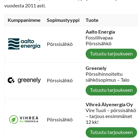
vuodesta 2011 asti.
Kumppanimme
Sopimustyyppi
Tuote
Aalto Energia
Fossiilivapaa
Pörssisähkö
Pörssisähkö
Tutustu tarjoukseen
Greenely
Pörssihinnoiteltu
sähkösopimus – Talo
Pörssisähkö
Tutustu tarjoukseen
Vihreä Älyenergia Oy
Vire Tuuli – pörssisähkö
– tarjous ensimmäiset
Pörssisähkö
12 kk!
Tutustu tarjoukseen