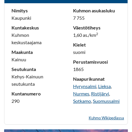
Nimitys
Kuhmon asukasluku
Kaupunki
7 755
Kuntakeskus
Väestötiheys
2
Kuhmon
1,60 as./km
keskustaajama
Kielet
Maakunta
suomi
Kainuu
Perustamisvuosi
Seutukunta
1865
Kehys-Kainuun
Naapurikunnat
seutukunta
Hyrynsalmi
,
Lieksa
,
Kuntanumero
Nurmes
,
Ristijärvi
,
290
Sotkamo
,
Suomussalmi
Kuhmo Wikipediassa