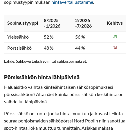
sopimustyypin mukaan
hintavertailustamme
.
8/2025
2/2026
Sopimustyyppi
Kehitys
-1/2026
-7/2026
Yleissähkö
52 %
56 %
Pörssisähkö
48 %
44 %
Lähde: Sähkövertailu.fi solmitut sähkösopimukset.
Pörsissähkön hinta lähipäivinä
Haluaisitko vaihtaa kiinteähintaisen sähkösopimuksesi
pörssisähköön? Alta näet kuinka pörssisähkön keskihinta on
vaihdellut lähipäivinä.
Pörssisähkö on tuote, jonka hinta muuttuu jatkuvasti. Hinta
seuraa pohjoismaiden sähköpörssi Nord Poolin niin sanottua
spot-hintaa, joka muuttuu tunneittain. Asiakas maksaa