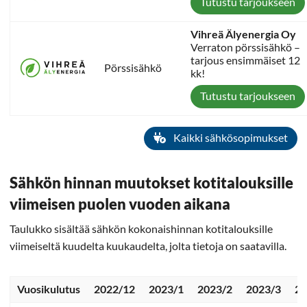
Tutustu tarjoukseen
Vihreä Älyenergia Oy
Verraton pörssisähkö –
tarjous ensimmäiset 12
Pörssisähkö
kk!
Tutustu tarjoukseen
Kaikki sähkösopimukset
Sähkön hinnan muutokset kotitalouksille
viimeisen puolen vuoden aikana
Taulukko sisältää sähkön kokonaishinnan kotitalouksille
viimeiseltä kuudelta kuukaudelta, jolta tietoja on saatavilla.
Vuosikulutus
2022/12
2023/1
2023/2
2023/3
20