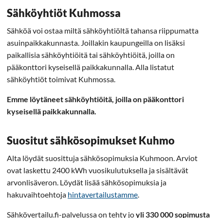
Sähköyhtiöt Kuhmossa
Sähköä voi ostaa miltä sähköyhtiöltä tahansa riippumatta
asuinpaikkakunnasta. Joillakin kaupungeilla on lisäksi
paikallisia sähköyhtiöitä tai sähköyhtiöitä, joilla on
pääkonttori kyseisellä paikkakunnalla. Alla listatut
sähköyhtiöt toimivat Kuhmossa.
Emme löytäneet sähköyhtiöitä, joilla on pääkonttori
kyseisellä paikkakunnalla.
Suositut sähkösopimukset Kuhmo
Alta löydät suosittuja sähkösopimuksia Kuhmoon. Arviot
ovat laskettu 2400 kWh vuosikulutuksella ja sisältävät
arvonlisäveron. Löydät lisää sähkösopimuksia ja
hakuvaihtoehtoja
hintavertailustamme
.
Sähkövertailu.fi-palvelussa on tehty jo
yli 330 000 sopimusta