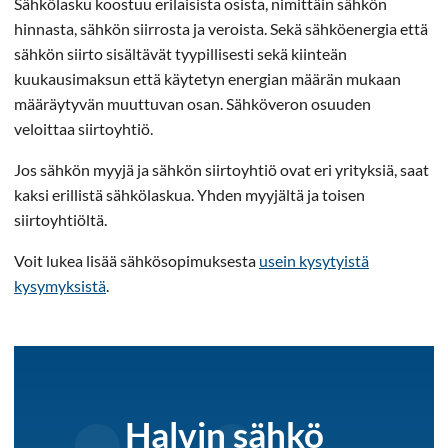
Sähkölasku koostuu erilaisista osista, nimittäin sähkön
hinnasta, sähkön siirrosta ja veroista. Sekä sähköenergia että
sähkön siirto sisältävät tyypillisesti sekä kiinteän
kuukausimaksun että käytetyn energian määrän mukaan
määräytyvän muuttuvan osan. Sähköveron osuuden
veloittaa siirtoyhtiö.
Jos sähkön myyjä ja sähkön siirtoyhtiö ovat eri yrityksiä, saat
kaksi erillistä sähkölaskua. Yhden myyjältä ja toisen
siirtoyhtiöltä.
Voit lukea lisää sähkösopimuksesta
usein kysytyistä
kysymyksistä
.
Halvin sähkö