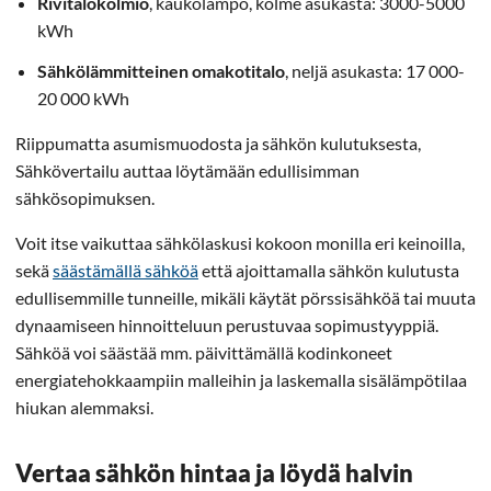
Rivitalokolmio
, kaukolämpö, kolme asukasta: 3000-5000
kWh
Sähkölämmitteinen omakotitalo
, neljä asukasta: 17 000-
20 000 kWh
Riippumatta asumismuodosta ja sähkön kulutuksesta,
Sähkövertailu auttaa löytämään edullisimman
sähkösopimuksen.
Voit itse vaikuttaa sähkölaskusi kokoon monilla eri keinoilla,
sekä
säästämällä sähköä
että ajoittamalla sähkön kulutusta
edullisemmille tunneille, mikäli käytät pörssisähköä tai muuta
dynaamiseen hinnoitteluun perustuvaa sopimustyyppiä.
Sähköä voi säästää mm. päivittämällä kodinkoneet
energiatehokkaampiin malleihin ja laskemalla sisälämpötilaa
hiukan alemmaksi.
Vertaa sähkön hintaa ja löydä halvin