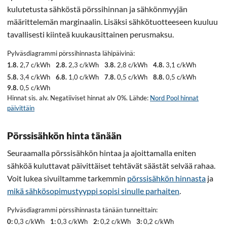
kulutetusta sähköstä pörssihinnan ja sähkönmyyjän
määrittelemän marginaalin. Lisäksi sähkötuotteeseen kuuluu
tavallisesti kiinteä kuukausittainen perusmaksu.
Pylväsdiagrammi pörssihinnasta lähipäivinä:
1.8.
2,7 c/kWh
2.8.
2,3 c/kWh
3.8.
2,8 c/kWh
4.8.
3,1 c/kWh
5.8.
3,4 c/kWh
6.8.
1,0 c/kWh
7.8.
0,5 c/kWh
8.8.
0,5 c/kWh
9.8.
0,5 c/kWh
Hinnat sis. alv. Negatiiviset hinnat alv 0%. Lähde:
Nord Pool hinnat
päivittäin
Pörssisähkön hinta tänään
Seuraamalla pörssisähkön hintaa ja ajoittamalla eniten
sähköä kuluttavat päivittäiset tehtävät säästät selvää rahaa.
Voit lukea sivuiltamme tarkemmin
pörssisähkön hinnasta
ja
mikä sähkösopimustyyppi sopisi sinulle parhaiten
.
Pylväsdiagrammi pörssihinnasta tänään tunneittain:
0:
0,3 c/kWh
1:
0,3 c/kWh
2:
0,2 c/kWh
3:
0,2 c/kWh