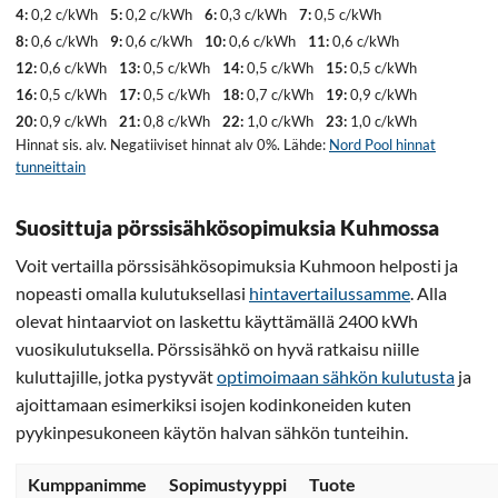
4:
0,2 c/kWh
5:
0,2 c/kWh
6:
0,3 c/kWh
7:
0,5 c/kWh
8:
0,6 c/kWh
9:
0,6 c/kWh
10:
0,6 c/kWh
11:
0,6 c/kWh
12:
0,6 c/kWh
13:
0,5 c/kWh
14:
0,5 c/kWh
15:
0,5 c/kWh
16:
0,5 c/kWh
17:
0,5 c/kWh
18:
0,7 c/kWh
19:
0,9 c/kWh
20:
0,9 c/kWh
21:
0,8 c/kWh
22:
1,0 c/kWh
23:
1,0 c/kWh
Hinnat sis. alv. Negatiiviset hinnat alv 0%. Lähde:
Nord Pool hinnat
tunneittain
Suosittuja pörssisähkösopimuksia Kuhmossa
Voit vertailla pörssisähkösopimuksia Kuhmoon helposti ja
nopeasti omalla kulutuksellasi
hintavertailussamme
. Alla
olevat hintaarviot on laskettu käyttämällä 2400 kWh
vuosikulutuksella. Pörssisähkö on hyvä ratkaisu niille
kuluttajille, jotka pystyvät
optimoimaan sähkön kulutusta
ja
ajoittamaan esimerkiksi isojen kodinkoneiden kuten
pyykinpesukoneen käytön halvan sähkön tunteihin.
Kumppanimme
Sopimustyyppi
Tuote