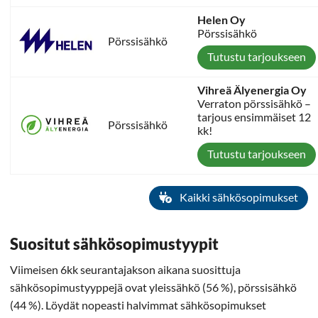
Helen Oy
Pörssisähkö
Pörssisähkö
Tutustu tarjoukseen
Vihreä Älyenergia Oy
Verraton pörssisähkö –
tarjous ensimmäiset 12
Pörssisähkö
kk!
Tutustu tarjoukseen
Kaikki sähkösopimukset
Suositut sähkösopimustyypit
Viimeisen 6kk seurantajakson aikana suosittuja
sähkösopimustyyppejä ovat yleissähkö (56 %), pörssisähkö
(44 %). Löydät nopeasti halvimmat sähkösopimukset