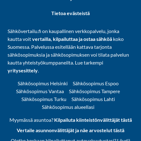
Tietoa evästeistä
Sähkövertailu.fi on kaupallinen verkkopalvelu, jonka
kautta voit
vertailla, kilpailuttaa ja ostaa sähköä
koko
Suomessa. Palvelussa esitellään kattava tarjonta
sähkösopimuksia ja sähkösopimuksen voi tilata palvelun
kautta yhteistyökumppaneilta. Lue tarkempi
yritysesittely
.
Sähkösopimus Helsinki
Sähkösopimus Espoo
Sähkösopimus Vantaa
Sähkösopimus Tampere
Sähkösopimus Turku
Sähkösopimus Lahti
Sähkösopimus alueellasi
Myymässä asuntoa?
Kilpailuta kiinteistönvälittäjät tästä
Vertaile asunnonvälittäjät ja näe arvostelut tästä
Oletko koskaan kilpailuttanut autovakuutustasi? Löydä