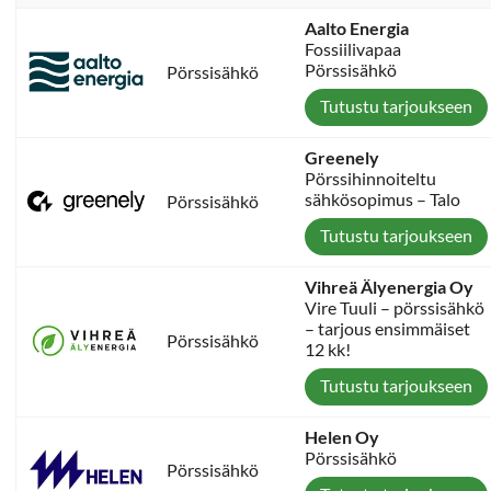
Aalto Energia
Fossiilivapaa
Pörssisähkö
Pörssisähkö
Tutustu tarjoukseen
Greenely
Pörssihinnoiteltu
sähkösopimus – Talo
Pörssisähkö
Tutustu tarjoukseen
Vihreä Älyenergia Oy
Vire Tuuli – pörssisähkö
– tarjous ensimmäiset
Pörssisähkö
12 kk!
Tutustu tarjoukseen
Helen Oy
Pörssisähkö
Pörssisähkö