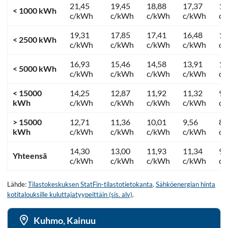
21,45
19,45
18,88
17,37
13
< 1000 kWh
c/kWh
c/kWh
c/kWh
c/kWh
c
19,31
17,85
17,41
16,48
12
< 2500 kWh
c/kWh
c/kWh
c/kWh
c/kWh
c
16,93
15,46
14,58
13,91
11
< 5000 kWh
c/kWh
c/kWh
c/kWh
c/kWh
c
< 15000
14,25
12,87
11,92
11,32
9,
kWh
c/kWh
c/kWh
c/kWh
c/kWh
c
> 15000
12,71
11,36
10,01
9,56
8,
kWh
c/kWh
c/kWh
c/kWh
c/kWh
c
14,30
13,00
11,93
11,34
9,
Yhteensä
c/kWh
c/kWh
c/kWh
c/kWh
c
Lähde:
Tilastokeskuksen StatFin-tilastotietokanta
.
Sähköenergian hinta
kotitalouksille kuluttajatyypeittäin (sis. alv)
.
Kuhmo, Kainuu