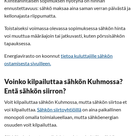
Kiinteähintaisen sopimuksen hyötynä on hinnan
ennustettavuus: sähkö maksaa aina saman verran päivästä ja
kellonajasta riippumatta.
Toistaiseksi voimassa olevassa sopimuksessa sähkön hinta
voi muuttua määräajoin tai jatkuvasti, kuten pörssisähkön
tapauksessa.
Energiavirasto on koonnut
tietoa kuluttajille sähkön
ostamisesta sivuilleen.
Voinko kilpailuttaa sähkön Kuhmossa?
Entä sähkön siirron?
Voit kilpailuttaa sähkön Kuhmossa, mutta sähkön siirtoa et
voi kilpailuttaa.
Sähkön siirtoyhtiöillä
on aina paikallinen
monopoli omalla toimialueellaan, mutta sähköenergian
osuuden voit kilpailuttaa.