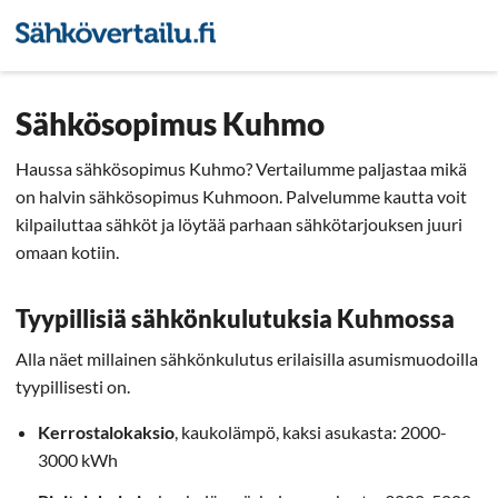
Sähkön hintavertailu
Pienyri
Sähkösopimus Kuhmo
Haussa sähkösopimus Kuhmo? Vertailumme paljastaa mikä
on halvin sähkösopimus Kuhmoon. Palvelumme kautta voit
kilpailuttaa sähköt ja löytää parhaan sähkötarjouksen juuri
omaan kotiin.
Tyypillisiä sähkönkulutuksia Kuhmossa
Alla näet millainen sähkönkulutus erilaisilla asumismuodoilla
tyypillisesti on.
Kerrostalokaksio
, kaukolämpö, kaksi asukasta: 2000-
3000 kWh