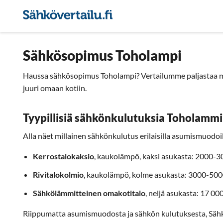
Sähkön hintavertailu
Pie
Sähkösopimus Toholampi
Haussa sähkösopimus Toholampi? Vertailumme paljastaa mi
juuri omaan kotiin.
Tyypillisiä sähkönkulutuksia Toholammi
Alla näet millainen sähkönkulutus erilaisilla asumismuodoill
Kerrostalokaksio
, kaukolämpö, kaksi asukasta: 2000-
Rivitalokolmio
, kaukolämpö, kolme asukasta: 3000-50
Sähkölämmitteinen omakotitalo
, neljä asukasta: 17 0
Riippumatta asumismuodosta ja sähkön kulutuksesta, Säh