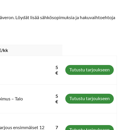
säveron. Löydät lisää sähkösopimuksia ja hakuvaihtoehtoja
€/kk
5
Tutustu tarjoukseen
€
5
Tutustu tarjoukseen
pimus – Talo
€
 tarjous ensimmäiset 12
7
Tutustu tarjoukseen