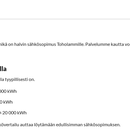
nyrityksille
Sähköyhtiöt
Sopimustyypit
Artikkelit
Use
kä on halvin sähkösopimus Toholammille. Palvelumme kautta voit 
lla
a tyypillisesti on.
3000 kWh
00 kWh
00-20 000 kWh
kövertailu auttaa löytämään edullisimman sähkösopimuksen.