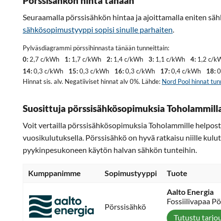
Pörssisähkön hinta tänään
Seuraamalla pörssisähkön hintaa ja ajoittamalla eniten säh
sähkösopimustyyppi sopisi sinulle parhaiten
.
Pylväsdiagrammi pörssihinnasta tänään tunneittain:
0:
2,7 c/kWh
1:
1,7 c/kWh
2:
1,4 c/kWh
3:
1,1 c/kWh
4:
1,2 c/k
14:
0,3 c/kWh
15:
0,3 c/kWh
16:
0,3 c/kWh
17:
0,4 c/kWh
18:
0
Hinnat sis. alv. Negatiiviset hinnat alv 0%. Lähde:
Nord Pool hinnat tun
Suosittuja pörssisähkösopimuksia Toholammill
Voit vertailla pörssisähkösopimuksia Toholammille helposti
vuosikulutuksella. Pörssisähkö on hyvä ratkaisu niille kulut
pyykinpesukoneen käytön halvan sähkön tunteihin.
Kumppanimme
Sopimustyyppi
Tuote
Aalto Energia
Fossiilivapaa P
Pörssisähkö
Tutustu tarjo