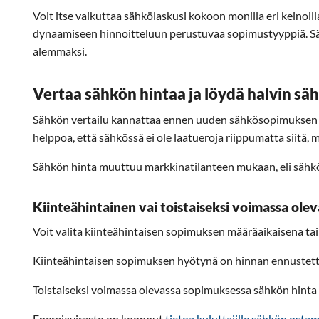
Voit itse vaikuttaa sähkölaskusi kokoon monilla eri keinoill
dynaamiseen hinnoitteluun perustuvaa sopimustyyppiä. Säh
alemmaksi.
Vertaa sähkön hintaa ja löydä halvin s
Sähkön vertailu kannattaa ennen uuden sähkösopimuksen tila
helppoa, että sähkössä ei ole laatueroja riippumatta siitä,
Sähkön hinta muuttuu markkinatilanteen mukaan, eli sähkös
Kiinteähintainen vai toistaiseksi voimassa ol
Voit valita kiinteähintaisen sopimuksen määräaikaisena ta
Kiinteähintaisen sopimuksen hyötynä on hinnan ennustetta
Toistaiseksi voimassa olevassa sopimuksessa sähkön hinta 
Energiavirasto on koonnut
tietoa kuluttajille sähkön ostam