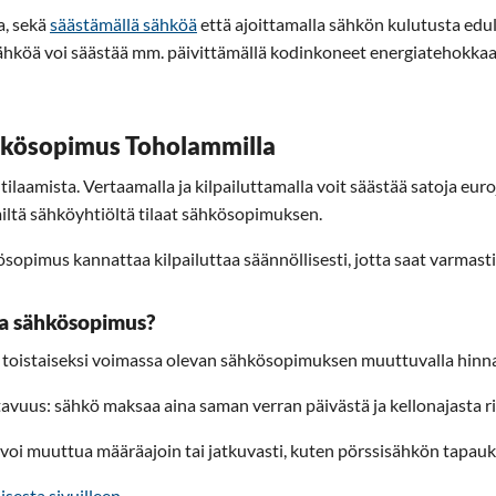
a, sekä
säästämällä sähköä
että ajoittamalla sähkön kulutusta edul
köä voi säästää mm. päivittämällä kodinkoneet energiatehokkaamp
ähkösopimus Toholammilla
amista. Vertaamalla ja kilpailuttamalla voit säästää satoja euroja
 miltä sähköyhtiöltä tilaat sähkösopimuksen.
opimus kannattaa kilpailuttaa säännöllisesti, jotta saat varmasti
eva sähkösopimus?
i toistaiseksi voimassa olevan sähkösopimuksen muuttuvalla hinna
vuus: sähkö maksaa aina saman verran päivästä ja kellonajasta r
voi muuttua määräajoin tai jatkuvasti, kuten pörssisähkön tapauk
isesta sivuilleen.