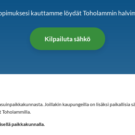
ösopimuksesi kauttamme löydät Toholammin halv
Kilpailuta sähkö
uinpaikkakunnasta. Joillakin kaupungeilla on lisäksi paikallisia sä
at Toholammilla.
isellä paikkakunnalla.