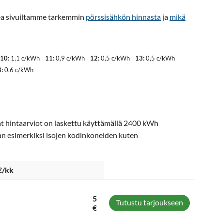
ukea sivuiltamme tarkemmin
pörssisähkön hinnasta
ja
mikä
10:
1,1 c/kWh
11:
0,9 c/kWh
12:
0,5 c/kWh
13:
0,5 c/kWh
:
0,6 c/kWh
vat hintaarviot on laskettu käyttämällä 2400 kWh
an esimerkiksi isojen kodinkoneiden kuten
€/kk
5
Tutustu tarjoukseen
€