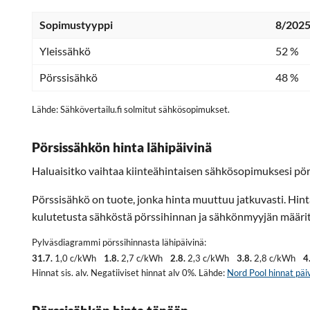
Sopimustyyppi
8/2025
Yleissähkö
52 %
Pörssisähkö
48 %
Lähde: Sähkövertailu.fi solmitut sähkösopimukset.
Pörsissähkön hinta lähipäivinä
Haluaisitko vaihtaa kiinteähintaisen sähkösopimuksesi pör
Pörssisähkö on tuote, jonka hinta muuttuu jatkuvasti. Hin
kulutetusta sähköstä pörssihinnan ja sähkönmyyjän määritt
Pylväsdiagrammi pörssihinnasta lähipäivinä:
31.7.
1,0 c/kWh
1.8.
2,7 c/kWh
2.8.
2,3 c/kWh
3.8.
2,8 c/kWh
4
Hinnat sis. alv. Negatiiviset hinnat alv 0%. Lähde:
Nord Pool hinnat päiv