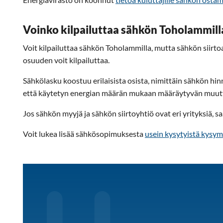
Voinko kilpailuttaa sähkön Toholammilla
Voit kilpailuttaa sähkön Toholammilla, mutta sähkön siirtoa 
osuuden voit kilpailuttaa.
Sähkölasku koostuu erilaisista osista, nimittäin sähkön hinn
että käytetyn energian määrän mukaan määräytyvän muuttu
Jos sähkön myyjä ja sähkön siirtoyhtiö ovat eri yrityksiä, sa
Voit lukea lisää sähkösopimuksesta
usein kysytyistä kysym