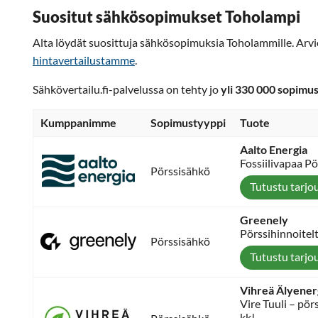
Suositut sähkösopimukset Toholampi
Alta löydät suosittuja sähkösopimuksia Toholammille. Arvi
hintavertailustamme
.
Sähkövertailu.fi-palvelussa on tehty jo
yli 330 000 sopimu
Kumppanimme
Sopimustyyppi
Tuote
Aalto Energia
Fossiilivapaa P
Pörssisähkö
Tutustu tarjo
Greenely
Pörssihinnoitel
Pörssisähkö
Tutustu tarjo
Vihreä Älyener
Vire Tuuli – pö
kk!