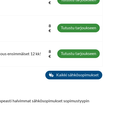
€
8
Tutustu tarjoukseen
€
8
Tutustu tarjoukseen
jous ensimmäiset 12 kk!
€
Kaikki sähkösopimukset
 nopeasti halvimmat sähkösopimukset sopimustyypin