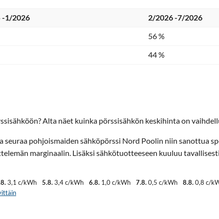
 -1/2026
2/2026 -7/2026
56 %
44 %
ssisähköön? Alta näet kuinka pörssisähkön keskihinta on vaihdellu
ta seuraa pohjoismaiden sähköpörssi Nord Poolin niin sanottua sp
elemän marginaalin. Lisäksi sähkötuotteeseen kuuluu tavallisest
.8.
3,1 c/kWh
5.8.
3,4 c/kWh
6.8.
1,0 c/kWh
7.8.
0,5 c/kWh
8.8.
0,8 c/k
ittäin