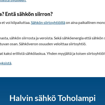
? Entä sähkön siirron?
et voi kilpailuttaa.
Sähkön siirtoyhtiöillä
on aina paikallinen mono
asta, sähkön siirrosta ja veroista. Sekä sähköenergia että sähkön 
van osan. Sähköveron osuuden veloittaa siirtoyhtiö.
at kaksi erillistä sähkölaskua. Yhden myyjältä ja toisen siirtoyhtiöl
yksistä
.
Halvin sähkö Toholampi