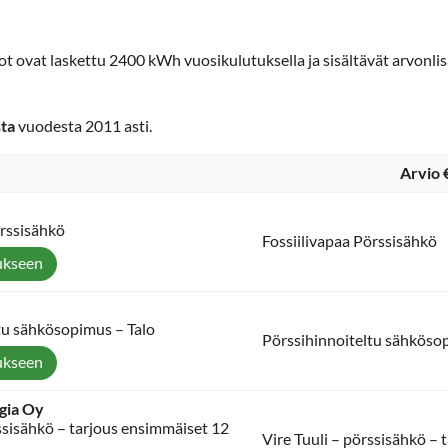
ot ovat laskettu 2400 kWh vuosikulutuksella ja sisältävät arvonli
sta
vuodesta 2011 asti.
Arvio 
örssisähkö
Fossiilivapaa Pörssisähkö
ukseen
tu sähkösopimus – Talo
Pörssihinnoiteltu sähköso
ukseen
gia Oy
rssisähkö – tarjous ensimmäiset 12
Vire Tuuli – pörssisähkö –