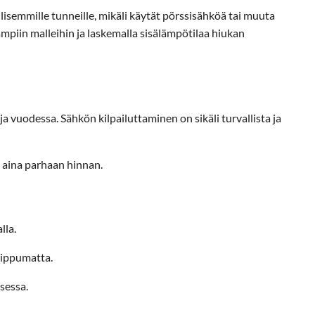
lisemmille tunneille, mikäli käytät pörssisähköä tai muuta
iin malleihin ja laskemalla sisälämpötilaa hiukan
 vuodessa. Sähkön kilpailuttaminen on sikäli turvallista ja
 aina parhaan hinnan.
lla.
iippumatta.
sessa.