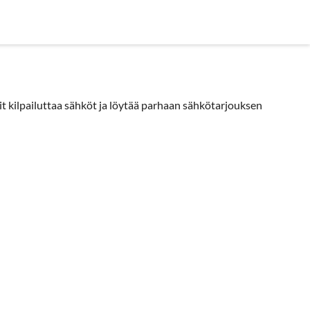
in kysyttyä
kilpailuttaa sähköt ja löytää parhaan sähkötarjouksen