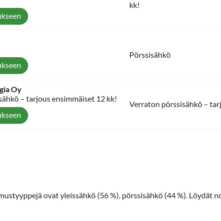
kk!
ukseen
Pörssisähkö
ukseen
gia Oy
sähkö – tarjous ensimmäiset 12 kk!
Verraton pörssisähkö – tar
ukseen
imustyyppejä ovat yleissähkö (56 %), pörssisähkö (44 %). Löydät