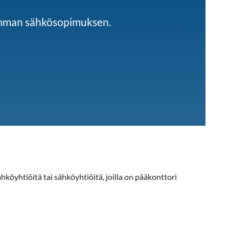
imman sähkösopimuksen.
hköyhtiöitä tai sähköyhtiöitä, joilla on pääkonttori