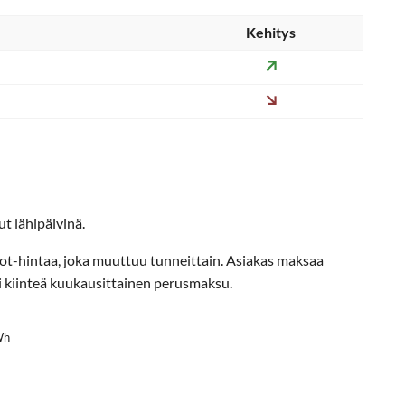
Kehitys
t lähipäivinä.
ot-hintaa, joka muuttuu tunneittain. Asiakas maksaa
i kiinteä kuukausittainen perusmaksu.
Wh