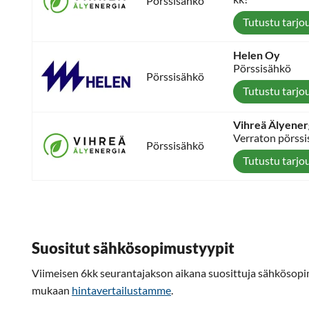
Pörssisähkö
Tutustu tarjo
Helen Oy
Pörssisähkö
Pörssisähkö
Tutustu tarjo
Vihreä Älyener
Verraton pörssi
Pörssisähkö
Tutustu tarjo
Suositut sähkösopimustyypit
Viimeisen 6kk seurantajakson aikana suosittuja sähkösop
mukaan
hintavertailustamme
.