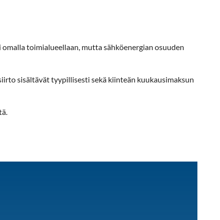
i omalla toimialueellaan, mutta sähköenergian osuuden
siirto sisältävät tyypillisesti sekä kiinteän kuukausimaksun
tä.