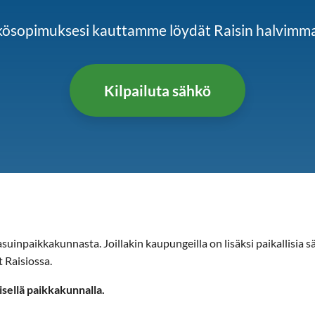
hkösopimuksesi kauttamme löydät Raisin halvim
Kilpailuta sähkö
uinpaikkakunnasta. Joillakin kaupungeilla on lisäksi paikallisia sä
t Raisiossa.
isellä paikkakunnalla.