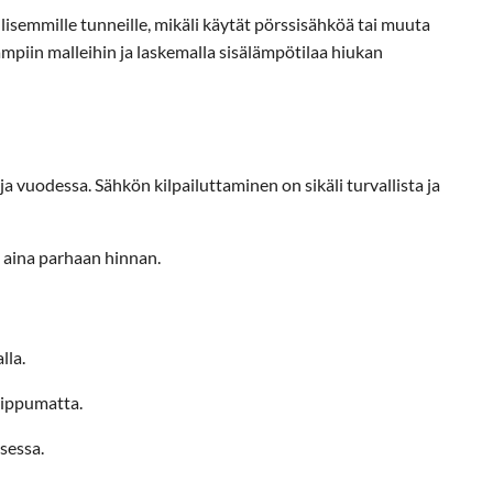
lisemmille tunneille, mikäli käytät pörssisähköä tai muuta
iin malleihin ja laskemalla sisälämpötilaa hiukan
 vuodessa. Sähkön kilpailuttaminen on sikäli turvallista ja
 aina parhaan hinnan.
lla.
iippumatta.
sessa.