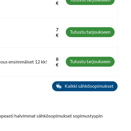
€
7
Tutustu tarjoukseen
€
8
Tutustu tarjoukseen
jous ensimmäiset 12 kk!
€
Kaikki sähkösopimukset
 nopeasti halvimmat sähkösopimukset sopimustyypin