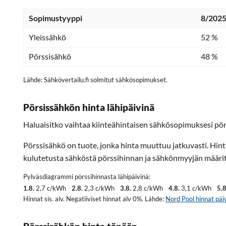
Sopimustyyppi
8/2025
Yleissähkö
52 %
Pörssisähkö
48 %
Lähde: Sähkövertailu.fi solmitut sähkösopimukset.
Pörsissähkön hinta lähipäivinä
Haluaisitko vaihtaa kiinteähintaisen sähkösopimuksesi pör
Pörssisähkö on tuote, jonka hinta muuttuu jatkuvasti. Hin
kulutetusta sähköstä pörssihinnan ja sähkönmyyjän määritt
Pylväsdiagrammi pörssihinnasta lähipäivinä:
1.8.
2,7 c/kWh
2.8.
2,3 c/kWh
3.8.
2,8 c/kWh
4.8.
3,1 c/kWh
5.8
Hinnat sis. alv. Negatiiviset hinnat alv 0%. Lähde:
Nord Pool hinnat päiv