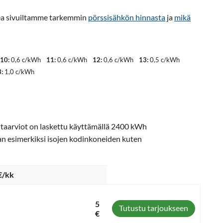
ukea sivuiltamme tarkemmin
pörssisähkön hinnasta
ja
mikä
10:
0,6 c/kWh
11:
0,6 c/kWh
12:
0,6 c/kWh
13:
0,5 c/kWh
:
1,0 c/kWh
intaarviot on laskettu käyttämällä 2400 kWh
an esimerkiksi isojen kodinkoneiden kuten
€/kk
5
Tutustu tarjoukseen
€