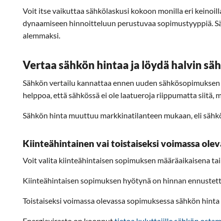
Voit itse vaikuttaa sähkölaskusi kokoon monilla eri keinoill
dynaamiseen hinnoitteluun perustuvaa sopimustyyppiä. Säh
alemmaksi.
Vertaa sähkön hintaa ja löydä halvin s
Sähkön vertailu kannattaa ennen uuden sähkösopimuksen tila
helppoa, että sähkössä ei ole laatueroja riippumatta siitä,
Sähkön hinta muuttuu markkinatilanteen mukaan, eli sähkös
Kiinteähintainen vai toistaiseksi voimassa ol
Voit valita kiinteähintaisen sopimuksen määräaikaisena ta
Kiinteähintaisen sopimuksen hyötynä on hinnan ennustetta
Toistaiseksi voimassa olevassa sopimuksessa sähkön hinta 
Energiavirasto on koonnut
tietoa kuluttajille sähkön ostam