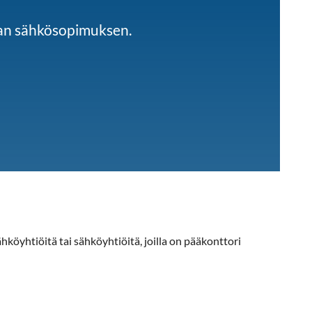
man sähkösopimuksen.
hköyhtiöitä tai sähköyhtiöitä, joilla on pääkonttori