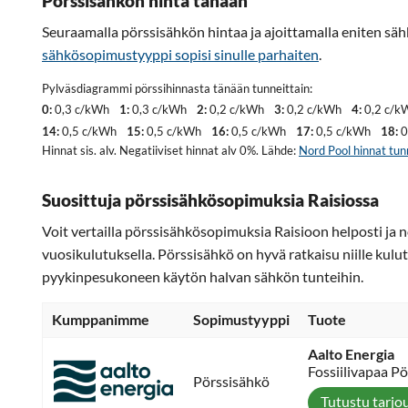
Pörssisähkön hinta tänään
Seuraamalla pörssisähkön hintaa ja ajoittamalla eniten säh
sähkösopimustyyppi sopisi sinulle parhaiten
.
Pylväsdiagrammi pörssihinnasta tänään tunneittain:
0:
0,3 c/kWh
1:
0,3 c/kWh
2:
0,2 c/kWh
3:
0,2 c/kWh
4:
0,2 c/k
14:
0,5 c/kWh
15:
0,5 c/kWh
16:
0,5 c/kWh
17:
0,5 c/kWh
18:
0
Hinnat sis. alv. Negatiiviset hinnat alv 0%. Lähde:
Nord Pool hinnat tun
Suosittuja pörssisähkösopimuksia Raisiossa
Voit vertailla pörssisähkösopimuksia Raisioon helposti ja 
vuosikulutuksella. Pörssisähkö on hyvä ratkaisu niille kulut
pyykinpesukoneen käytön halvan sähkön tunteihin.
Kumppanimme
Sopimustyyppi
Tuote
Aalto Energia
Fossiilivapaa P
Pörssisähkö
Tutustu tarjo