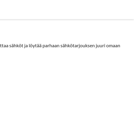
in kysyttyä
ttaa sähköt ja löytää parhaan sähkötarjouksen juuri omaan