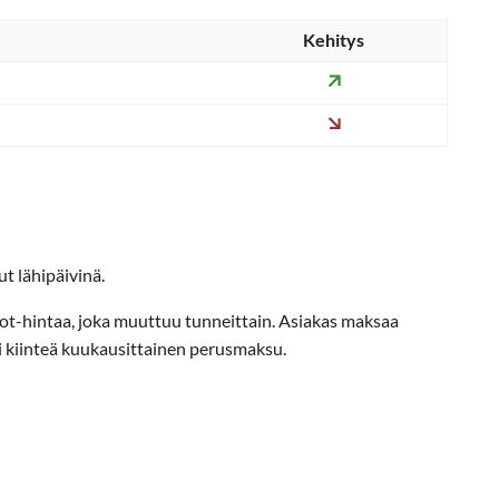
Kehitys
t lähipäivinä.
ot-hintaa, joka muuttuu tunneittain. Asiakas maksaa
i kiinteä kuukausittainen perusmaksu.