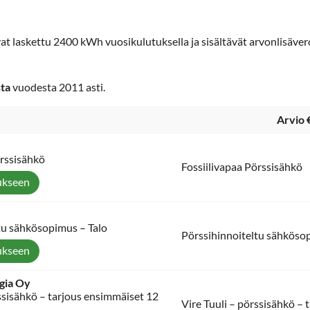
vat laskettu 2400 kWh vuosikulutuksella ja sisältävät arvonlisäve
sta
vuodesta 2011 asti.
Arvio 
örssisähkö
Fossiilivapaa Pörssisähkö
ukseen
tu sähkösopimus – Talo
Pörssihinnoiteltu sähköso
ukseen
gia Oy
rssisähkö – tarjous ensimmäiset 12
Vire Tuuli – pörssisähkö –