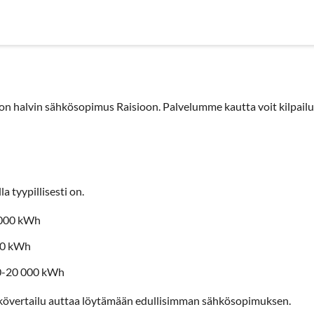
nyrityksille
Sähköyhtiöt
Sopimustyypit
Artikkelit
Use
n halvin sähkösopimus Raisioon. Palvelumme kautta voit kilpailu
a tyypillisesti on.
3000 kWh
00 kWh
00-20 000 kWh
kövertailu auttaa löytämään edullisimman sähkösopimuksen.