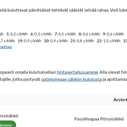
köä kuluttavat päivittäiset tehtävät säästät selvää rahaa. Voit l
Wh
5:
0,2 c/kWh
6:
0,3 c/kWh
7:
0,5 c/kWh
8:
0,6 c/kWh
9:
0,6 c/kWh
,7 c/kWh
19:
0,9 c/kWh
20:
0,9 c/kWh
21:
0,8 c/kWh
22:
1,0 c/kWh
23
neittain
nopeasti omalla kulutuksellasi
hintavertailussamme
. Alla olevat h
tajille, jotka pystyvät
optimoimaan sähkön kulutusta
ja ajoittama
Arvio 
örssisähkö
Fossiilivapaa Pörssisähkö
ukseen