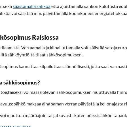
a, sekä
säästämällä sähköä
että ajoittamalla sähkön kulutusta edul
köä voi säästää mm. päivittämällä kodinkoneet energiatehokkaamp
ähkösopimus Raisiossa
amista. Vertaamalla ja kilpailuttamalla voit säästää satoja euroja
 miltä sähköyhtiöltä tilaat sähkösopimuksen.
opimus kannattaa kilpailuttaa säännöllisesti, jotta saat varmasti
eva sähkösopimus?
i toistaiseksi voimassa olevan sähkösopimuksen muuttuvalla hinna
vuus: sähkö maksaa aina saman verran päivästä ja kellonajasta r
voi muuttua määräajoin tai jatkuvasti, kuten pörssisähkön tapauk
isesta sivuilleen.