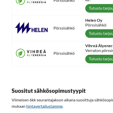
Pörssisähkö
Tutustu tarjo
Helen Oy
Pörssisähkö
Pörssisähkö
Tutustu tarjo
Vihreä Älyener
Verraton pörssi
Pörssisähkö
Tutustu tarjo
Suositut sähkösopimustyypit
Viimeisen 6kk seurantajakson aikana suosittuja sähkösop
mukaan
hintavertailustamme
.