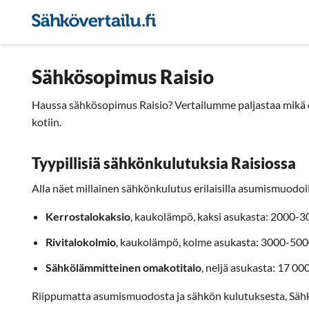
Sähkön hintavertailu
Pie
Sähkösopimus Raisio
Haussa sähkösopimus Raisio? Vertailumme paljastaa mikä o
kotiin.
Tyypillisiä sähkönkulutuksia Raisiossa
Alla näet millainen sähkönkulutus erilaisilla asumismuodoill
Kerrostalokaksio
, kaukolämpö, kaksi asukasta: 2000-
Rivitalokolmio
, kaukolämpö, kolme asukasta: 3000-50
Sähkölämmitteinen omakotitalo
, neljä asukasta: 17 0
Riippumatta asumismuodosta ja sähkön kulutuksesta, Säh