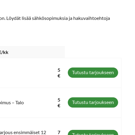
ron. Löydät lisää sähkösopimuksia ja hakuvaihtoehtoja
€/kk
5
Tutustu tarjoukseen
€
5
Tutustu tarjoukseen
pimus – Talo
€
 tarjous ensimmäiset 12
7
Tutustu tarjoukseen