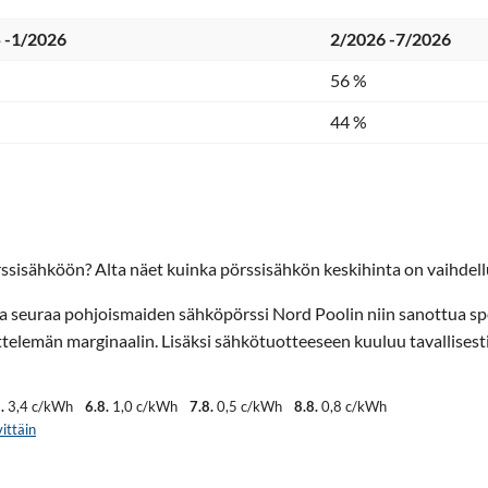
 -1/2026
2/2026 -7/2026
56 %
44 %
ssisähköön? Alta näet kuinka pörssisähkön keskihinta on vaihdellu
ta seuraa pohjoismaiden sähköpörssi Nord Poolin niin sanottua sp
elemän marginaalin. Lisäksi sähkötuotteeseen kuuluu tavallisest
.
3,4 c/kWh
6.8.
1,0 c/kWh
7.8.
0,5 c/kWh
8.8.
0,8 c/kWh
ittäin