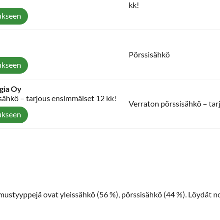
kk!
ukseen
Pörssisähkö
ukseen
gia Oy
sähkö – tarjous ensimmäiset 12 kk!
Verraton pörssisähkö – tar
ukseen
imustyyppejä ovat yleissähkö (56 %), pörssisähkö (44 %). Löydät