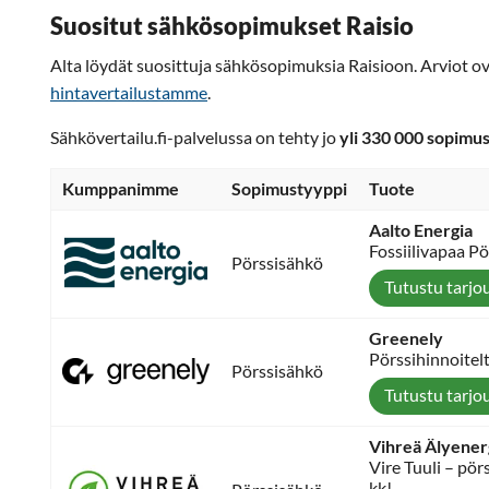
Suositut sähkösopimukset Raisio
Alta löydät suosittuja sähkösopimuksia Raisioon. Arviot o
hintavertailustamme
.
Sähkövertailu.fi-palvelussa on tehty jo
yli 330 000 sopimu
Kumppanimme
Sopimustyyppi
Tuote
Aalto Energia
Fossiilivapaa P
Pörssisähkö
Tutustu tarjo
Greenely
Pörssihinnoitel
Pörssisähkö
Tutustu tarjo
Vihreä Älyener
Vire Tuuli – pö
kk!