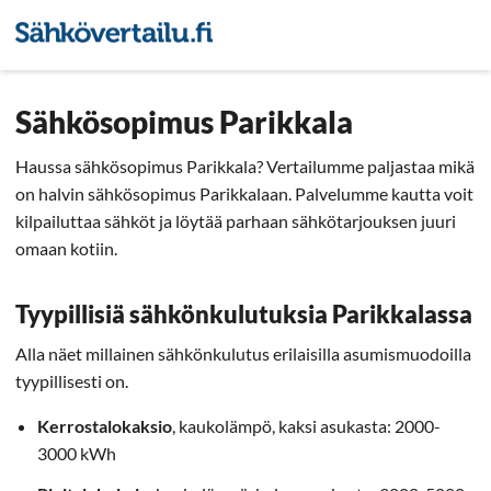
Sähkön hintavertailu
Pienyri
Sähkösopimus Parikkala
Haussa sähkösopimus Parikkala? Vertailumme paljastaa mikä
on halvin sähkösopimus Parikkalaan. Palvelumme kautta voit
kilpailuttaa sähköt ja löytää parhaan sähkötarjouksen juuri
omaan kotiin.
Tyypillisiä sähkönkulutuksia Parikkalassa
Alla näet millainen sähkönkulutus erilaisilla asumismuodoilla
tyypillisesti on.
Kerrostalokaksio
, kaukolämpö, kaksi asukasta: 2000-
3000 kWh