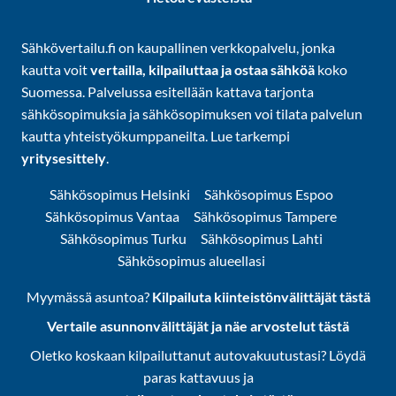
Sähkövertailu.fi on kaupallinen verkkopalvelu, jonka
kautta voit
vertailla, kilpailuttaa ja ostaa sähköä
koko
Suomessa. Palvelussa esitellään kattava tarjonta
sähkösopimuksia ja sähkösopimuksen voi tilata palvelun
kautta yhteistyökumppaneilta. Lue tarkempi
yritysesittely
.
Sähkösopimus Helsinki
Sähkösopimus Espoo
Sähkösopimus Vantaa
Sähkösopimus Tampere
Sähkösopimus Turku
Sähkösopimus Lahti
Sähkösopimus alueellasi
Myymässä asuntoa?
Kilpailuta kiinteistönvälittäjät tästä
Vertaile asunnonvälittäjät ja näe arvostelut tästä
Oletko koskaan kilpailuttanut autovakuutustasi? Löydä
paras kattavuus ja