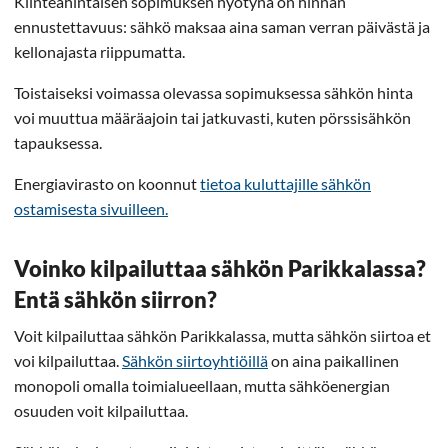
Kiinteähintaisen sopimuksen hyötynä on hinnan
ennustettavuus: sähkö maksaa aina saman verran päivästä ja
kellonajasta riippumatta.
Toistaiseksi voimassa olevassa sopimuksessa sähkön hinta
voi muuttua määräajoin tai jatkuvasti, kuten pörssisähkön
tapauksessa.
Energiavirasto on koonnut
tietoa kuluttajille sähkön
ostamisesta sivuilleen.
Voinko kilpailuttaa sähkön Parikkalassa?
Entä sähkön siirron?
Voit kilpailuttaa sähkön Parikkalassa, mutta sähkön siirtoa et
voi kilpailuttaa.
Sähkön siirtoyhtiöillä
on aina paikallinen
monopoli omalla toimialueellaan, mutta sähköenergian
osuuden voit kilpailuttaa.