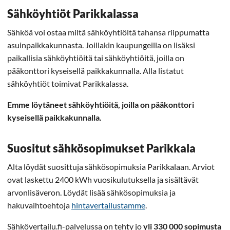
Sähköyhtiöt Parikkalassa
Sähköä voi ostaa miltä sähköyhtiöltä tahansa riippumatta
asuinpaikkakunnasta. Joillakin kaupungeilla on lisäksi
paikallisia sähköyhtiöitä tai sähköyhtiöitä, joilla on
pääkonttori kyseisellä paikkakunnalla. Alla listatut
sähköyhtiöt toimivat Parikkalassa.
Emme löytäneet sähköyhtiöitä, joilla on pääkonttori
kyseisellä paikkakunnalla.
Suositut sähkösopimukset Parikkala
Alta löydät suosittuja sähkösopimuksia Parikkalaan. Arviot
ovat laskettu 2400 kWh vuosikulutuksella ja sisältävät
arvonlisäveron. Löydät lisää sähkösopimuksia ja
hakuvaihtoehtoja
hintavertailustamme
.
Sähkövertailu.fi-palvelussa on tehty jo
yli 330 000 sopimusta