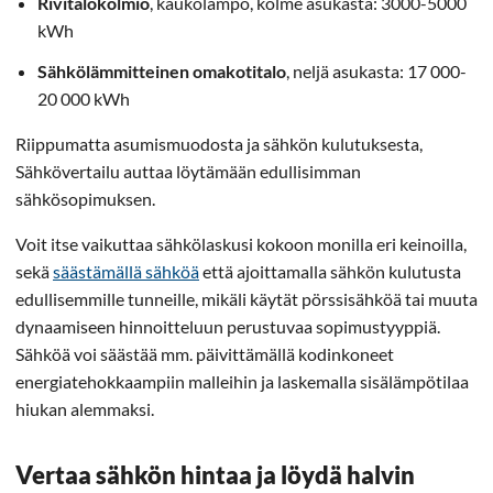
Rivitalokolmio
, kaukolämpö, kolme asukasta: 3000-5000
kWh
Sähkölämmitteinen omakotitalo
, neljä asukasta: 17 000-
20 000 kWh
Riippumatta asumismuodosta ja sähkön kulutuksesta,
Sähkövertailu auttaa löytämään edullisimman
sähkösopimuksen.
Voit itse vaikuttaa sähkölaskusi kokoon monilla eri keinoilla,
sekä
säästämällä sähköä
että ajoittamalla sähkön kulutusta
edullisemmille tunneille, mikäli käytät pörssisähköä tai muuta
dynaamiseen hinnoitteluun perustuvaa sopimustyyppiä.
Sähköä voi säästää mm. päivittämällä kodinkoneet
energiatehokkaampiin malleihin ja laskemalla sisälämpötilaa
hiukan alemmaksi.
Vertaa sähkön hintaa ja löydä halvin