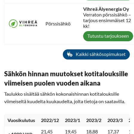
Vihreä Älyenergia Oy
Verraton pörssisähkö –
tarjous ensimmäiset 12
Pörssisähkö
kk!
Tutustu tarjoukseen
Kaikki sähkösopimukset
Sähkön hinnan muutokset kotitalouksille
viimeisen puolen vuoden aikana
Taulukko sisältää sähkön kokonaishinnan kotitalouksille
viimeiseltä kuudelta kuukaudelta, jolta tietoja on saatavilla.
Vuosikulutus
2022/12
2023/1
2023/2
2023/3
20
21,45
19,45
18,88
17,37
13