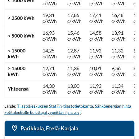
< 1000 kWh
c/kWh
c/kWh
c/kWh
c/kWh
c
19,31
17,85
17,41
16,48
12
< 2500 kWh
c/kWh
c/kWh
c/kWh
c/kWh
c
16,93
15,46
14,58
13,91
11
< 5000 kWh
c/kWh
c/kWh
c/kWh
c/kWh
c
< 15000
14,25
12,87
11,92
11,32
9,
kWh
c/kWh
c/kWh
c/kWh
c/kWh
c
> 15000
12,71
11,36
10,01
9,56
8,
kWh
c/kWh
c/kWh
c/kWh
c/kWh
c
14,30
13,00
11,93
11,34
9,
Yhteensä
c/kWh
c/kWh
c/kWh
c/kWh
c
Lähde:
Tilastokeskuksen StatFin-tilastotietokanta
.
Sähköenergian hinta
kotitalouksille kuluttajatyypeittäin (sis. alv)
.
Parikkala, Etelä-Karjala