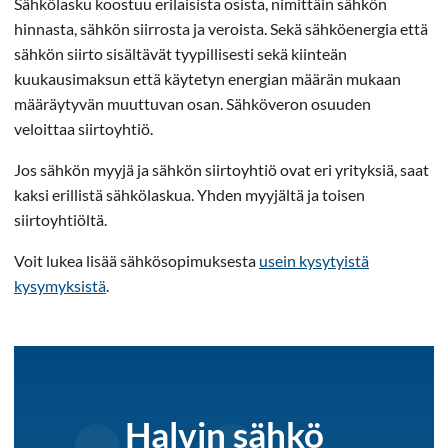
Sähkölasku koostuu erilaisista osista, nimittäin sähkön
hinnasta, sähkön siirrosta ja veroista. Sekä sähköenergia että
sähkön siirto sisältävät tyypillisesti sekä kiinteän
kuukausimaksun että käytetyn energian määrän mukaan
määräytyvän muuttuvan osan. Sähköveron osuuden
veloittaa siirtoyhtiö.
Jos sähkön myyjä ja sähkön siirtoyhtiö ovat eri yrityksiä, saat
kaksi erillistä sähkölaskua. Yhden myyjältä ja toisen
siirtoyhtiöltä.
Voit lukea lisää sähkösopimuksesta
usein kysytyistä
kysymyksistä
.
Halvin sähkö