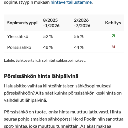
sopimustyypin mukaan
hintavertailustamme
.
8/2025
2/2026
Sopimustyyppi
Kehitys
-1/2026
-7/2026
Yleissähkö
52 %
56 %
Pörssisähkö
48 %
44 %
Lähde: Sähkövertailu.fi solmitut sähkösopimukset.
Pörsissähkön hinta lähipäivinä
Haluaisitko vaihtaa kiinteähintaisen sähkösopimuksesi
pörssisähköön? Alta näet kuinka pörssisähkön keskihinta on
vaihdellut lähipäivinä.
Pörssisähkö on tuote, jonka hinta muuttuu jatkuvasti. Hinta
seuraa pohjoismaiden sähköpörssi Nord Poolin niin sanottua
spot-hintaa, joka muuttuu tunneittain. Asiakas maksaa