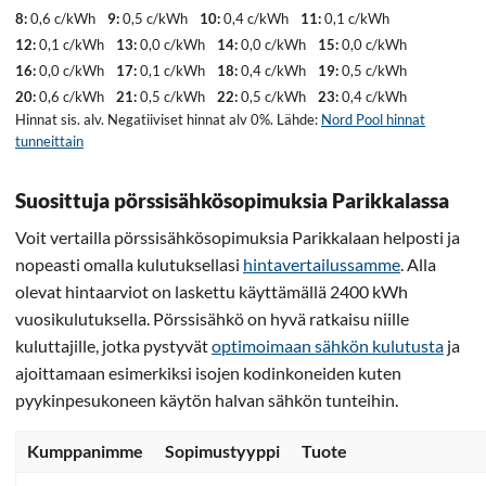
8:
0,6 c/kWh
9:
0,5 c/kWh
10:
0,4 c/kWh
11:
0,1 c/kWh
12:
0,1 c/kWh
13:
0,0 c/kWh
14:
0,0 c/kWh
15:
0,0 c/kWh
16:
0,0 c/kWh
17:
0,1 c/kWh
18:
0,4 c/kWh
19:
0,5 c/kWh
20:
0,6 c/kWh
21:
0,5 c/kWh
22:
0,5 c/kWh
23:
0,4 c/kWh
Hinnat sis. alv. Negatiiviset hinnat alv 0%. Lähde:
Nord Pool hinnat
tunneittain
Suosittuja pörssisähkösopimuksia Parikkalassa
Voit vertailla pörssisähkösopimuksia Parikkalaan helposti ja
nopeasti omalla kulutuksellasi
hintavertailussamme
. Alla
olevat hintaarviot on laskettu käyttämällä 2400 kWh
vuosikulutuksella. Pörssisähkö on hyvä ratkaisu niille
kuluttajille, jotka pystyvät
optimoimaan sähkön kulutusta
ja
ajoittamaan esimerkiksi isojen kodinkoneiden kuten
pyykinpesukoneen käytön halvan sähkön tunteihin.
Kumppanimme
Sopimustyyppi
Tuote