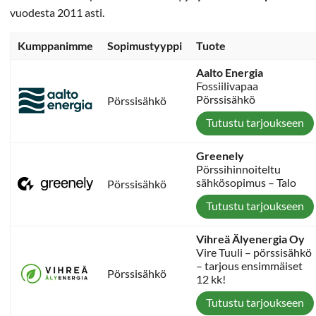
vuodesta 2011 asti.
Kumppanimme
Sopimustyyppi
Tuote
Aalto Energia
Fossiilivapaa
Pörssisähkö
Pörssisähkö
Tutustu tarjoukseen
Greenely
Pörssihinnoiteltu
sähkösopimus – Talo
Pörssisähkö
Tutustu tarjoukseen
Vihreä Älyenergia Oy
Vire Tuuli – pörssisähkö
– tarjous ensimmäiset
Pörssisähkö
12 kk!
Tutustu tarjoukseen