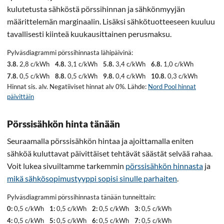
kulutetusta sähköstä pörssihinnan ja sähkönmyyjän
määrittelemän marginaalin. Lisäksi sähkötuotteeseen kuuluu
tavallisesti kiinteä kuukausittainen perusmaksu.
Pylväsdiagrammi pörssihinnasta lähipäivinä:
3.8.
2,8 c/kWh
4.8.
3,1 c/kWh
5.8.
3,4 c/kWh
6.8.
1,0 c/kWh
7.8.
0,5 c/kWh
8.8.
0,5 c/kWh
9.8.
0,4 c/kWh
10.8.
0,3 c/kWh
Hinnat sis. alv. Negatiiviset hinnat alv 0%. Lähde:
Nord Pool hinnat
päivittäin
Pörssisähkön hinta tänään
Seuraamalla pörssisähkön hintaa ja ajoittamalla eniten
sähköä kuluttavat päivittäiset tehtävät säästät selvää rahaa.
Voit lukea sivuiltamme tarkemmin
pörssisähkön hinnasta
ja
mikä sähkösopimustyyppi sopisi sinulle parhaiten
.
Pylväsdiagrammi pörssihinnasta tänään tunneittain:
0:
0,5 c/kWh
1:
0,5 c/kWh
2:
0,5 c/kWh
3:
0,5 c/kWh
4:
0,5 c/kWh
5:
0,5 c/kWh
6:
0,5 c/kWh
7:
0,5 c/kWh