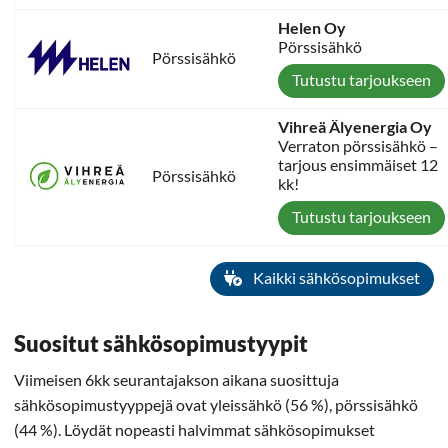
Helen Oy
Pörssisähkö
Pörssisähkö
Tutustu tarjoukseen
Vihreä Älyenergia Oy
Verraton pörssisähkö –
tarjous ensimmäiset 12
Pörssisähkö
kk!
Tutustu tarjoukseen
Kaikki sähkösopimukset
Suositut sähkösopimustyypit
Viimeisen 6kk seurantajakson aikana suosittuja
sähkösopimustyyppejä ovat yleissähkö (56 %), pörssisähkö
(44 %). Löydät nopeasti halvimmat sähkösopimukset