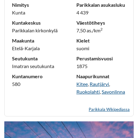
Nimitys
Parikkalan asukasluku
Kunta
4 439
Kuntakeskus
Väestötiheys
2
Parikkalan kirkonkylä
7,50 as./km
Maakunta
Kielet
Etelä-Karjala
suomi
Seutukunta
Perustamisvuosi
Imatran seutukunta
1875
Kuntanumero
Naapurikunnat
580
Kitee
,
Rautjärvi
,
Ruokolahti
,
Savonlinna
Parikkala Wikipediassa