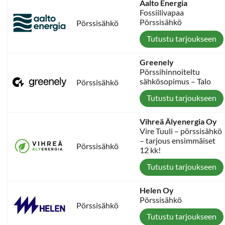
Aalto Energia
Fossiilivapaa
Pörssisähkö
Pörssisähkö
Tutustu tarjoukseen
Greenely
Pörssihinnoiteltu
sähkösopimus – Talo
Pörssisähkö
Tutustu tarjoukseen
Vihreä Älyenergia Oy
Vire Tuuli – pörssisähkö
– tarjous ensimmäiset
Pörssisähkö
12 kk!
Tutustu tarjoukseen
Helen Oy
Pörssisähkö
Pörssisähkö
Tutustu tarjoukseen