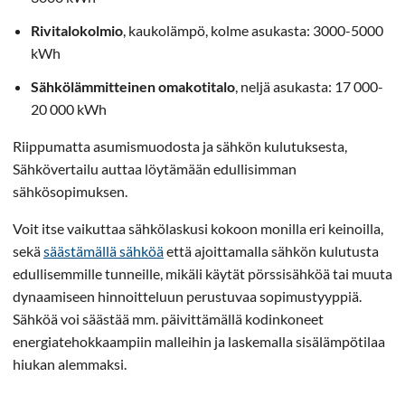
Rivitalokolmio
, kaukolämpö, kolme asukasta: 3000-5000
kWh
Sähkölämmitteinen omakotitalo
, neljä asukasta: 17 000-
20 000 kWh
Riippumatta asumismuodosta ja sähkön kulutuksesta,
Sähkövertailu auttaa löytämään edullisimman
sähkösopimuksen.
Voit itse vaikuttaa sähkölaskusi kokoon monilla eri keinoilla,
sekä
säästämällä sähköä
että ajoittamalla sähkön kulutusta
edullisemmille tunneille, mikäli käytät pörssisähköä tai muuta
dynaamiseen hinnoitteluun perustuvaa sopimustyyppiä.
Sähköä voi säästää mm. päivittämällä kodinkoneet
energiatehokkaampiin malleihin ja laskemalla sisälämpötilaa
hiukan alemmaksi.