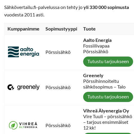
Sähkövertailu.fi-palvelussa on tehty jo
yli 330 000 sopimusta
vuodesta 2011 asti.
Kumppanimme
Sopimustyyppi
Tuote
Aalto Energia
Fossiilivapaa
Pörssisähkö
Pörssisähkö
Tutustu tarjoukseen
Greenely
Pörssihinnoiteltu
sähkösopimus – Talo
Pörssisähkö
Tutustu tarjoukseen
Vihreä Älyenergia Oy
Vire Tuuli – pörssisähkö
– tarjous ensimmäiset
Pörssisähkö
12 kk!