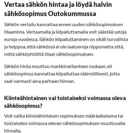
Vertaa sähkön hintaa ja löydä halvin
sähkösopimus Outokummussa
Sähkön vertailu kannattaa ennen uuden sähkösopimuksen
tilaamista. Vertaamalla ja kilpailuttamalla voit säästää satoja
euroja vuodessa. Sähkön kilpailuttaminen on sikäli turvallista
ja helppoa, että sähkössä ei ole laatueroja riippumatta siitä,
miltä sähköyhtiöltä tilaat sähkösopimuksen.
Sähkön hinta muuttuu markkinatilanteen mukaan, eli
sähkösopimus kannattaa kilpailuttaa säännöllisesti, jotta
saat varmasti aina parhaan hinnan.
Kiinteähintainen vai toistaiseksi voimassa oleva
sähkösopimus?
Voit valita kiinteähintaisen sopimuksen määräaikaisena tai
toistaiseksi voimassa olevan sähkösopimuksen muuttuvalla
hinnalla.