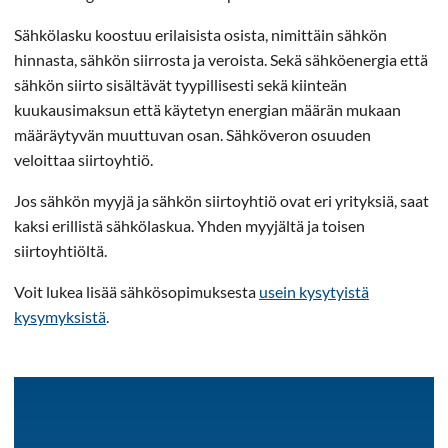
Sähkölasku koostuu erilaisista osista, nimittäin sähkön
hinnasta, sähkön siirrosta ja veroista. Sekä sähköenergia että
sähkön siirto sisältävät tyypillisesti sekä kiinteän
kuukausimaksun että käytetyn energian määrän mukaan
määräytyvän muuttuvan osan. Sähköveron osuuden
veloittaa siirtoyhtiö.
Jos sähkön myyjä ja sähkön siirtoyhtiö ovat eri yrityksiä, saat
kaksi erillistä sähkölaskua. Yhden myyjältä ja toisen
siirtoyhtiöltä.
Voit lukea lisää sähkösopimuksesta
usein kysytyistä
kysymyksistä
.