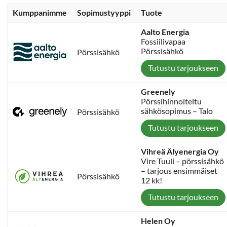
Kumppanimme
Sopimustyyppi
Tuote
Aalto Energia
Fossiilivapaa
Pörssisähkö
Pörssisähkö
Tutustu tarjoukseen
Greenely
Pörssihinnoiteltu
sähkösopimus – Talo
Pörssisähkö
Tutustu tarjoukseen
Vihreä Älyenergia Oy
Vire Tuuli – pörssisähkö
– tarjous ensimmäiset
Pörssisähkö
12 kk!
Tutustu tarjoukseen
Helen Oy