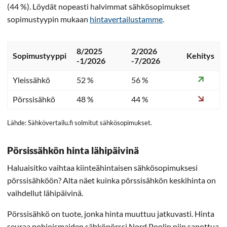
(44 %). Löydät nopeasti halvimmat sähkösopimukset
sopimustyypin mukaan
hintavertailustamme
.
8/2025
2/2026
Sopimustyyppi
Kehitys
-1/2026
-7/2026
Yleissähkö
52 %
56 %
Pörssisähkö
48 %
44 %
Lähde: Sähkövertailu.fi solmitut sähkösopimukset.
Pörsissähkön hinta lähipäivinä
Haluaisitko vaihtaa kiinteähintaisen sähkösopimuksesi
pörssisähköön? Alta näet kuinka pörssisähkön keskihinta on
vaihdellut lähipäivinä.
Pörssisähkö on tuote, jonka hinta muuttuu jatkuvasti. Hinta
seuraa pohjoismaiden sähköpörssi Nord Poolin niin sanottua