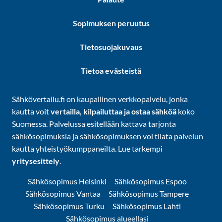
Sopimuksen peruutus
Tietosuojakuvaus
Tietoa evästeistä
Sähkövertailu.fi on kaupallinen verkkopalvelu, jonka
kautta voit
vertailla, kilpailuttaa ja ostaa sähköä
koko
Suomessa. Palvelussa esitellään kattava tarjonta
sähkösopimuksia ja sähkösopimuksen voi tilata palvelun
kautta yhteistyökumppaneilta. Lue tarkempi
yritysesittely
.
Sähkösopimus Helsinki
Sähkösopimus Espoo
Sähkösopimus Vantaa
Sähkösopimus Tampere
Sähkösopimus Turku
Sähkösopimus Lahti
Sähkösopimus alueellasi