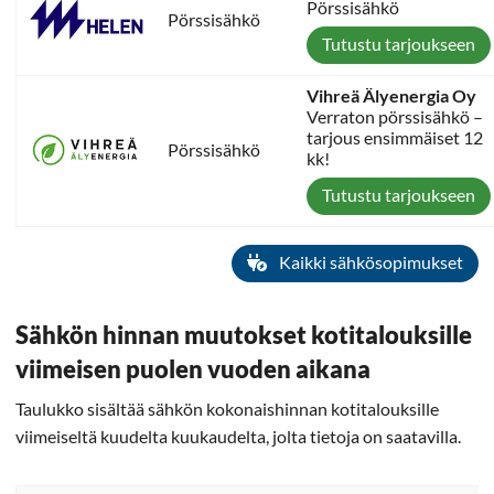
Pörssisähkö
Pörssisähkö
Tutustu tarjoukseen
Vihreä Älyenergia Oy
Verraton pörssisähkö –
tarjous ensimmäiset 12
Pörssisähkö
kk!
Tutustu tarjoukseen
Kaikki sähkösopimukset
Sähkön hinnan muutokset kotitalouksille
viimeisen puolen vuoden aikana
Taulukko sisältää sähkön kokonaishinnan kotitalouksille
viimeiseltä kuudelta kuukaudelta, jolta tietoja on saatavilla.