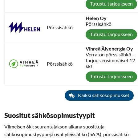
Tutustu tarjoukseen
Helen Oy
Pörssisähkö
Pörssisähkö
Tutustu tarjoukseen
Vihreä Älyenergia Oy
Verraton pörssisähkö –
tarjous ensimmäiset 12
Pörssisähkö
kk!
Tutustu tarjoukseen
Kaikki sähkösopimukset
Suositut sähkösopimustyypit
Viimeisen 6kk seurantajakson aikana suosittuja
sähkösopimustyyppejä ovat yleissähkö (56 %), pörssisähkö