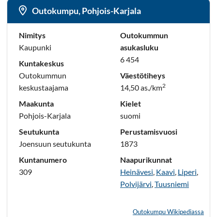
Outokumpu, Pohjois-Karjala
Nimitys
Outokummun
Kaupunki
asukasluku
6 454
Kuntakeskus
Outokummun
Väestötiheys
2
keskustaajama
14,50 as./km
Maakunta
Kielet
Pohjois-Karjala
suomi
Seutukunta
Perustamisvuosi
Joensuun seutukunta
1873
Kuntanumero
Naapurikunnat
309
Heinävesi
,
Kaavi
,
Liperi
,
Polvijärvi
,
Tuusniemi
Outokumpu Wikipediassa