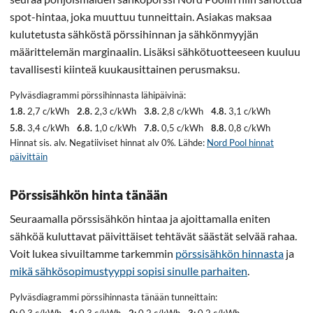
spot-hintaa, joka muuttuu tunneittain. Asiakas maksaa
kulutetusta sähköstä pörssihinnan ja sähkönmyyjän
määrittelemän marginaalin. Lisäksi sähkötuotteeseen kuuluu
tavallisesti kiinteä kuukausittainen perusmaksu.
Pylväsdiagrammi pörssihinnasta lähipäivinä:
1.8.
2,7 c/kWh
2.8.
2,3 c/kWh
3.8.
2,8 c/kWh
4.8.
3,1 c/kWh
5.8.
3,4 c/kWh
6.8.
1,0 c/kWh
7.8.
0,5 c/kWh
8.8.
0,8 c/kWh
Hinnat sis. alv. Negatiiviset hinnat alv 0%. Lähde:
Nord Pool hinnat
päivittäin
Pörssisähkön hinta tänään
Seuraamalla pörssisähkön hintaa ja ajoittamalla eniten
sähköä kuluttavat päivittäiset tehtävät säästät selvää rahaa.
Voit lukea sivuiltamme tarkemmin
pörssisähkön hinnasta
ja
mikä sähkösopimustyyppi sopisi sinulle parhaiten
.
Pylväsdiagrammi pörssihinnasta tänään tunneittain:
0:
0,3 c/kWh
1:
0,3 c/kWh
2:
0,2 c/kWh
3:
0,2 c/kWh