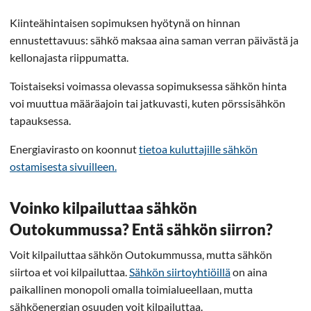
Kiinteähintaisen sopimuksen hyötynä on hinnan
ennustettavuus: sähkö maksaa aina saman verran päivästä ja
kellonajasta riippumatta.
Toistaiseksi voimassa olevassa sopimuksessa sähkön hinta
voi muuttua määräajoin tai jatkuvasti, kuten pörssisähkön
tapauksessa.
Energiavirasto on koonnut
tietoa kuluttajille sähkön
ostamisesta sivuilleen.
Voinko kilpailuttaa sähkön
Outokummussa? Entä sähkön siirron?
Voit kilpailuttaa sähkön Outokummussa, mutta sähkön
siirtoa et voi kilpailuttaa.
Sähkön siirtoyhtiöillä
on aina
paikallinen monopoli omalla toimialueellaan, mutta
sähköenergian osuuden voit kilpailuttaa.