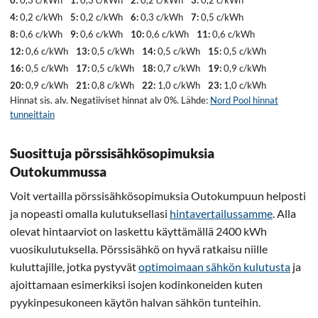
4:
0,2 c/kWh
5:
0,2 c/kWh
6:
0,3 c/kWh
7:
0,5 c/kWh
8:
0,6 c/kWh
9:
0,6 c/kWh
10:
0,6 c/kWh
11:
0,6 c/kWh
12:
0,6 c/kWh
13:
0,5 c/kWh
14:
0,5 c/kWh
15:
0,5 c/kWh
16:
0,5 c/kWh
17:
0,5 c/kWh
18:
0,7 c/kWh
19:
0,9 c/kWh
20:
0,9 c/kWh
21:
0,8 c/kWh
22:
1,0 c/kWh
23:
1,0 c/kWh
Hinnat sis. alv. Negatiiviset hinnat alv 0%. Lähde:
Nord Pool hinnat
tunneittain
Suosittuja pörssisähkösopimuksia
Outokummussa
Voit vertailla pörssisähkösopimuksia Outokumpuun helposti
ja nopeasti omalla kulutuksellasi
hintavertailussamme
. Alla
olevat hintaarviot on laskettu käyttämällä 2400 kWh
vuosikulutuksella. Pörssisähkö on hyvä ratkaisu niille
kuluttajille, jotka pystyvät
optimoimaan sähkön kulutusta
ja
ajoittamaan esimerkiksi isojen kodinkoneiden kuten
pyykinpesukoneen käytön halvan sähkön tunteihin.