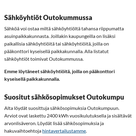
Sähköyhtiöt Outokummussa
Sähköä voi ostaa miltä sähköyhtiöltä tahansa riippumatta
asuinpaikkakunnasta. Joillakin kaupungeilla on lisäksi
paikallisia sähköyhtiöitä tai sähköyhtiöitä, joilla on
pääkonttori kyseisellä paikkakunnalla. Alla listatut
sähköyhtiöt toimivat Outokummussa.
Emme löytäneet sähköyhtiöitä, joilla on pääkonttori
kyseisellä paikkakunnalla.
Suositut sähkösopimukset Outokumpu
Alta löydät suosittuja sähkösopimuksia Outokumpuun.
Arviot ovat laskettu 2400 kWh vuosikulutuksella ja sisältävät
arvonlisäveron. Löydät lisää sähkösopimuksia ja
hakuvaihtoehtoja
hintavertailustamme
.