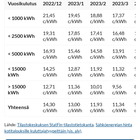
Vuosikulutus
2022/12
2023/1
2023/2
2023/3
20
21,45
19,45
18,88
17,37
13
< 1000 kWh
c/kWh
c/kWh
c/kWh
c/kWh
c
19,31
17,85
17,41
16,48
12
< 2500 kWh
c/kWh
c/kWh
c/kWh
c/kWh
c
16,93
15,46
14,58
13,91
11
< 5000 kWh
c/kWh
c/kWh
c/kWh
c/kWh
c
< 15000
14,25
12,87
11,92
11,32
9,
kWh
c/kWh
c/kWh
c/kWh
c/kWh
c
> 15000
12,71
11,36
10,01
9,56
8,
kWh
c/kWh
c/kWh
c/kWh
c/kWh
c
14,30
13,00
11,93
11,34
9,
Yhteensä
c/kWh
c/kWh
c/kWh
c/kWh
c
Lähde:
Tilastokeskuksen StatFin-tilastotietokanta
.
Sähköenergian hinta
kotitalouksille kuluttajatyypeittäin (sis. alv)
.