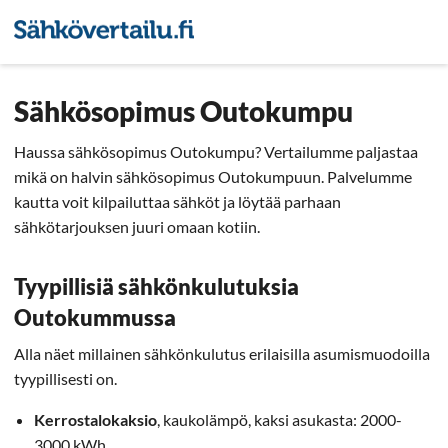
Sähkön hintavertailu
Pienyri
Sähkösopimus Outokumpu
Haussa sähkösopimus Outokumpu? Vertailumme paljastaa
mikä on halvin sähkösopimus Outokumpuun. Palvelumme
kautta voit kilpailuttaa sähköt ja löytää parhaan
sähkötarjouksen juuri omaan kotiin.
Tyypillisiä sähkönkulutuksia
Outokummussa
Alla näet millainen sähkönkulutus erilaisilla asumismuodoilla
tyypillisesti on.
Kerrostalokaksio
, kaukolämpö, kaksi asukasta: 2000-
3000 kWh