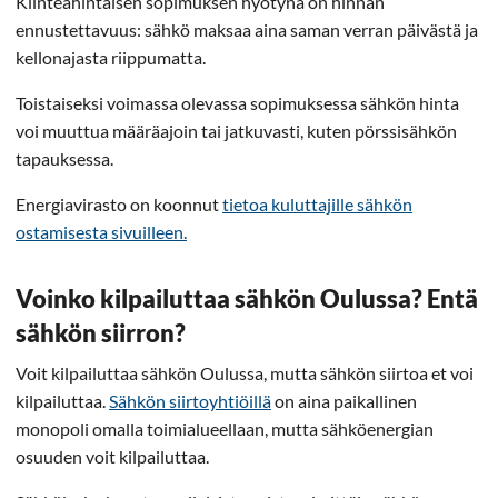
Kiinteähintaisen sopimuksen hyötynä on hinnan
ennustettavuus: sähkö maksaa aina saman verran päivästä ja
kellonajasta riippumatta.
Toistaiseksi voimassa olevassa sopimuksessa sähkön hinta
voi muuttua määräajoin tai jatkuvasti, kuten pörssisähkön
tapauksessa.
Energiavirasto on koonnut
tietoa kuluttajille sähkön
ostamisesta sivuilleen.
Voinko kilpailuttaa sähkön Oulussa? Entä
sähkön siirron?
Voit kilpailuttaa sähkön Oulussa, mutta sähkön siirtoa et voi
kilpailuttaa.
Sähkön siirtoyhtiöillä
on aina paikallinen
monopoli omalla toimialueellaan, mutta sähköenergian
osuuden voit kilpailuttaa.