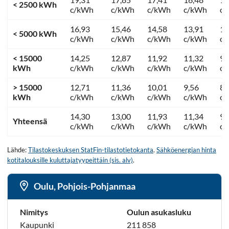
< 2500 kWh
c/kWh
c/kWh
c/kWh
c/kWh
c
16,93
15,46
14,58
13,91
11
< 5000 kWh
c/kWh
c/kWh
c/kWh
c/kWh
c
< 15000
14,25
12,87
11,92
11,32
9,
kWh
c/kWh
c/kWh
c/kWh
c/kWh
c
> 15000
12,71
11,36
10,01
9,56
8,
kWh
c/kWh
c/kWh
c/kWh
c/kWh
c
14,30
13,00
11,93
11,34
9,
Yhteensä
c/kWh
c/kWh
c/kWh
c/kWh
c
Lähde:
Tilastokeskuksen StatFin-tilastotietokanta
.
Sähköenergian hinta
kotitalouksille kuluttajatyypeittäin (sis. alv)
.
Oulu, Pohjois-Pohjanmaa
Nimitys
Oulun asukasluku
Kaupunki
211 858