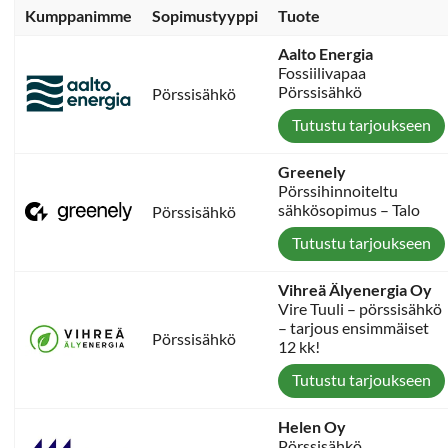
Kumppanimme
Sopimustyyppi
Tuote
Aalto Energia
Fossiilivapaa
Pörssisähkö
Pörssisähkö
Tutustu tarjoukseen
Greenely
Pörssihinnoiteltu
sähkösopimus – Talo
Pörssisähkö
Tutustu tarjoukseen
Vihreä Älyenergia Oy
Vire Tuuli – pörssisähkö
– tarjous ensimmäiset
Pörssisähkö
12 kk!
Tutustu tarjoukseen
Helen Oy
Pörssisähkö