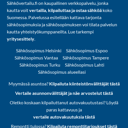
Sähkövertailu.fi on kaupallinen verkkopalvelu, jonka
kautta voit
vertailla, kilpailuttaa ja ostaa sähköä
koko
Suomessa. Palvelussa esitellään kattava tarjonta
sähkösopimuksia ja sähkösopimuksen voi tilata palvelun
kautta yhteistyökumppaneilta. Lue tarkempi
yritysesittely
.
Sähkösopimus Helsinki
Sähkösopimus Espoo
Sähkösopimus Vantaa
Sähkösopimus Tampere
Sähkösopimus Turku
Sähkösopimus Lahti
Sähkösopimus alueellasi
Myymässä asuntoa?
Kilpailuta kiinteistönvälittäjät tästä
Vertaile asunnonvälittäjät ja näe arvostelut tästä
Oletko koskaan kilpailuttanut autovakuutustasi? Löydä
paras kattavuus ja
vertaile autovakuutuksia tästä
Remontti tulossa?
Kilpailuta remonttitarjoukset tästä