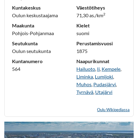
Kuntakeskus
Väestötiheys
2
Oulun keskustaajama
71,30 as./km
Maakunta
Kielet
Pohjois-Pohjanmaa
suomi
Seutukunta
Perustamisvuosi
Oulun seutukunta
1875
Kuntanumero
Naapurikunnat
564
Hailuoto
,
Ii
,
Kempele
,
Liminka
,
Lumijoki
,
Muhos
,
Pudasjärvi
,
Tyrnävä
,
Utajärvi
Oulu Wikipediassa