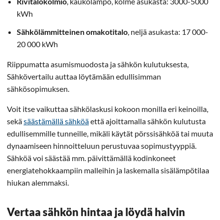
Rivitalokolmio
, kaukolämpö, kolme asukasta: 3000-5000
kWh
Sähkölämmitteinen omakotitalo
, neljä asukasta: 17 000-
20 000 kWh
Riippumatta asumismuodosta ja sähkön kulutuksesta,
Sähkövertailu auttaa löytämään edullisimman
sähkösopimuksen.
Voit itse vaikuttaa sähkölaskusi kokoon monilla eri keinoilla,
sekä
säästämällä sähköä
että ajoittamalla sähkön kulutusta
edullisemmille tunneille, mikäli käytät pörssisähköä tai muuta
dynaamiseen hinnoitteluun perustuvaa sopimustyyppiä.
Sähköä voi säästää mm. päivittämällä kodinkoneet
energiatehokkaampiin malleihin ja laskemalla sisälämpötilaa
hiukan alemmaksi.
Vertaa sähkön hintaa ja löydä halvin