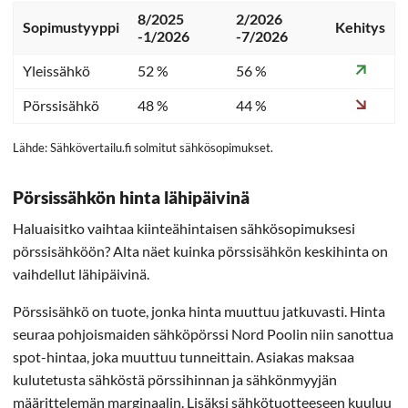
8/2025
2/2026
Sopimustyyppi
Kehitys
-1/2026
-7/2026
Yleissähkö
52 %
56 %
Pörssisähkö
48 %
44 %
Lähde: Sähkövertailu.fi solmitut sähkösopimukset.
Pörsissähkön hinta lähipäivinä
Haluaisitko vaihtaa kiinteähintaisen sähkösopimuksesi
pörssisähköön? Alta näet kuinka pörssisähkön keskihinta on
vaihdellut lähipäivinä.
Pörssisähkö on tuote, jonka hinta muuttuu jatkuvasti. Hinta
seuraa pohjoismaiden sähköpörssi Nord Poolin niin sanottua
spot-hintaa, joka muuttuu tunneittain. Asiakas maksaa
kulutetusta sähköstä pörssihinnan ja sähkönmyyjän
määrittelemän marginaalin. Lisäksi sähkötuotteeseen kuuluu