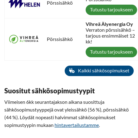
Pörssisähkö
Tutustu tarjoukseen
Vihreä Älyenergia Oy
Verraton pörssisähkö –
tarjous ensimmäiset 12
Pörssisähkö
kk!
Tutustu tarjoukseen
Kaikki sähkösopimukset
Suositut sähkösopimustyypit
Viimeisen 6kk seurantajakson aikana suosittuja
sähkösopimustyyppejä ovat yleissähkö (56 %), pörssisähkö
(44 %). Löydät nopeasti halvimmat sähkösopimukset
sopimustyypin mukaan
hintavertailustamme
.