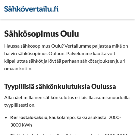
Sähkön hintavertailu
Pienyri
Sähkösopimus Oulu
Haussa sähkösopimus Oulu? Vertailumme paljastaa mikä on
halvin sähkösopimus Ouluun. Palvelumme kautta voit
kilpailuttaa sähköt ja löytää parhaan sähkötarjouksen juuri
omaan kotiin.
Tyypillisiä sähkönkulutuksia Oulussa
Alla näet millainen sähkönkulutus erilaisilla asumismuodoilla
tyypillisesti on.
Kerrostalokaksio
, kaukolämpö, kaksi asukasta: 2000-
3000 kWh