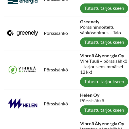
Tutustu tarjoukseen
Greenely
Pörssihinnoiteltu
sähkösopimus – Talo
Pörssisähkö
Tutustu tarjoukseen
Vihreä Älyenergia Oy
Vire Tuuli – pörssisähkö
– tarjous ensimmäiset
Pörssisähkö
12 kk!
Tutustu tarjoukseen
Helen Oy
Pörssisähkö
Pörssisähkö
Tutustu tarjoukseen
Vihreä Älyenergia Oy
Verraton pörssisähkö –