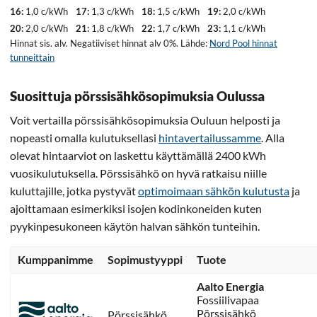
16:
1,0 c/kWh
17:
1,3 c/kWh
18:
1,5 c/kWh
19:
2,0 c/kWh
20:
2,0 c/kWh
21:
1,8 c/kWh
22:
1,7 c/kWh
23:
1,1 c/kWh
Hinnat sis. alv. Negatiiviset hinnat alv 0%. Lähde:
Nord Pool hinnat
tunneittain
Suosittuja pörssisähkösopimuksia Oulussa
Voit vertailla pörssisähkösopimuksia Ouluun helposti ja
nopeasti omalla kulutuksellasi
hintavertailussamme
. Alla
olevat hintaarviot on laskettu käyttämällä 2400 kWh
vuosikulutuksella. Pörssisähkö on hyvä ratkaisu niille
kuluttajille, jotka pystyvät
optimoimaan sähkön kulutusta
ja
ajoittamaan esimerkiksi isojen kodinkoneiden kuten
pyykinpesukoneen käytön halvan sähkön tunteihin.
Kumppanimme
Sopimustyyppi
Tuote
Aalto Energia
Fossiilivapaa
Pörssisähkö
Pörssisähkö