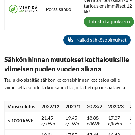
tarjous ensimmäiset 12
Pörssisähkö
kk!
Tutustu tarjoukseen
Kaikki sähkösopimukset
Sähkön hinnan muutokset kotitalouksille
viimeisen puolen vuoden aikana
Taulukko sisältää sähkön kokonaishinnan kotitalouksille
viimeiseltä kuudelta kuukaudelta, jolta tietoja on saatavilla.
Vuosikulutus
2022/12
2023/1
2023/2
2023/3
20
21,45
19,45
18,88
17,37
13
< 1000 kWh
c/kWh
c/kWh
c/kWh
c/kWh
c
19,31
17,85
17,41
16,48
12