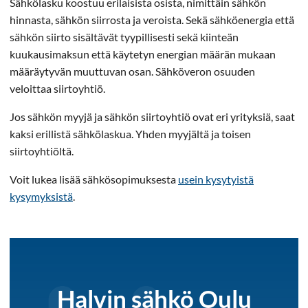
Sähkölasku koostuu erilaisista osista, nimittäin sähkön
hinnasta, sähkön siirrosta ja veroista. Sekä sähköenergia että
sähkön siirto sisältävät tyypillisesti sekä kiinteän
kuukausimaksun että käytetyn energian määrän mukaan
määräytyvän muuttuvan osan. Sähköveron osuuden
veloittaa siirtoyhtiö.
Jos sähkön myyjä ja sähkön siirtoyhtiö ovat eri yrityksiä, saat
kaksi erillistä sähkölaskua. Yhden myyjältä ja toisen
siirtoyhtiöltä.
Voit lukea lisää sähkösopimuksesta
usein kysytyistä
kysymyksistä
.
Halvin sähkö Oulu