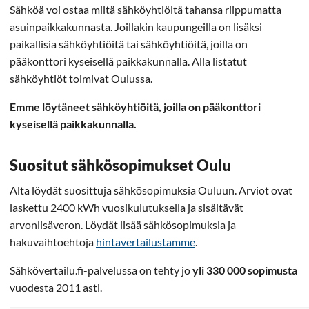
Sähköä voi ostaa miltä sähköyhtiöltä tahansa riippumatta
asuinpaikkakunnasta. Joillakin kaupungeilla on lisäksi
paikallisia sähköyhtiöitä tai sähköyhtiöitä, joilla on
pääkonttori kyseisellä paikkakunnalla. Alla listatut
sähköyhtiöt toimivat Oulussa.
Emme löytäneet sähköyhtiöitä, joilla on pääkonttori
kyseisellä paikkakunnalla.
Suositut sähkösopimukset Oulu
Alta löydät suosittuja sähkösopimuksia Ouluun. Arviot ovat
laskettu 2400 kWh vuosikulutuksella ja sisältävät
arvonlisäveron. Löydät lisää sähkösopimuksia ja
hakuvaihtoehtoja
hintavertailustamme
.
Sähkövertailu.fi-palvelussa on tehty jo
yli 330 000 sopimusta
vuodesta 2011 asti.