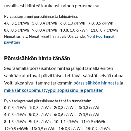
tavallisesti kiinteä kuukausittainen perusmaksu.
Pylväsdiagrammi pörssihinnasta lähipäivinä:
4.8.
3,1 c/kWh
5.8.
3,4 c/kWh
6.8.
1,0 c/kWh
7.8.
0,5 c/kWh
8.8.
0,5 c/kWh
9.8.
0,4 c/kWh
10.8.
1,0 c/kWh
11.8.
0,7 c/kWh
Hinnat sis. alv. Negatiiviset hinnat alv 0%. Lähde:
Nord Pool hinnat
päivittäin
Pörssisähkön hinta tänään
Seuraamalla pörssisähkön hintaa ja ajoittamalla eniten
sähköä kuluttavat päivittäiset tehtävät säästät selvää rahaa.
Voit lukea sivuiltamme tarkemmin
pörssisähkön hinnasta
ja
mikä sähkösopimustyyppi sopisi sinulle parhaiten
.
Pylväsdiagrammi pörssihinnasta tänään tunneittain:
0:
0,3 c/kWh
1:
0,3 c/kWh
2:
0,3 c/kWh
3:
0,3 c/kWh
4:
0,3 c/kWh
5:
0,3 c/kWh
6:
0,6 c/kWh
7:
0,9 c/kWh
8:
1,3 c/kWh
9:
1,5 c/kWh
10:
1,1 c/kWh
11:
0,9 c/kWh
12:
0,8 c/kWh
13:
0,9 c/kWh
14:
0,9 c/kWh
15:
0,9 c/kWh