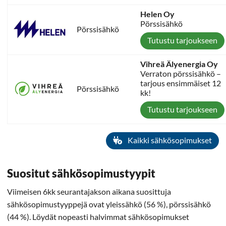
Helen Oy
Pörssisähkö
Pörssisähkö
Tutustu tarjoukseen
Vihreä Älyenergia Oy
Verraton pörssisähkö –
tarjous ensimmäiset 12
Pörssisähkö
kk!
Tutustu tarjoukseen
Kaikki sähkösopimukset
Suositut sähkösopimustyypit
Viimeisen 6kk seurantajakson aikana suosittuja
sähkösopimustyyppejä ovat yleissähkö (56 %), pörssisähkö
(44 %). Löydät nopeasti halvimmat sähkösopimukset