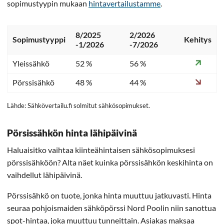
sopimustyypin mukaan
hintavertailustamme
.
8/2025
2/2026
Sopimustyyppi
Kehitys
-1/2026
-7/2026
Yleissähkö
52 %
56 %
Pörssisähkö
48 %
44 %
Lähde: Sähkövertailu.fi solmitut sähkösopimukset.
Pörsissähkön hinta lähipäivinä
Haluaisitko vaihtaa kiinteähintaisen sähkösopimuksesi
pörssisähköön? Alta näet kuinka pörssisähkön keskihinta on
vaihdellut lähipäivinä.
Pörssisähkö on tuote, jonka hinta muuttuu jatkuvasti. Hinta
seuraa pohjoismaiden sähköpörssi Nord Poolin niin sanottua
spot-hintaa, joka muuttuu tunneittain. Asiakas maksaa