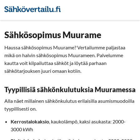
Sähkön hintavertailu
Pienyri
Sähkösopimus Muurame
Haussa sähkösopimus Muurame? Vertailumme paljastaa
mikä on halvin sähkösopimus Muurameen. Palvelumme
kautta voit kilpailuttaa sähköt ja löytää parhaan
sähkötarjouksen juuri omaan kotiin.
Tyypillisiä sähkönkulutuksia Muuramessa
Alla näet millainen sähkönkulutus erilaisilla asumismuodoilla
tyypillisesti on.
Kerrostalokaksio
, kaukolämpö, kaksi asukasta: 2000-
3000 kWh