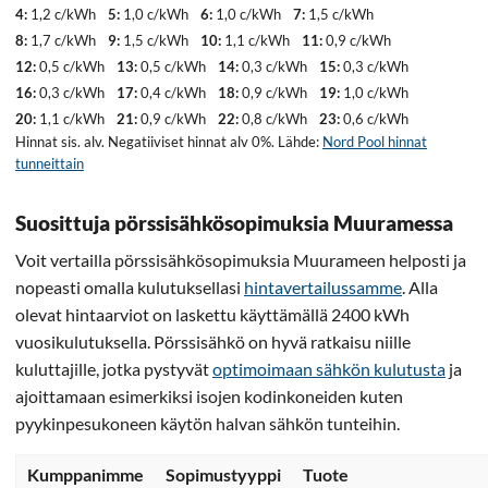
4:
1,2 c/kWh
5:
1,0 c/kWh
6:
1,0 c/kWh
7:
1,5 c/kWh
8:
1,7 c/kWh
9:
1,5 c/kWh
10:
1,1 c/kWh
11:
0,9 c/kWh
12:
0,5 c/kWh
13:
0,5 c/kWh
14:
0,3 c/kWh
15:
0,3 c/kWh
16:
0,3 c/kWh
17:
0,4 c/kWh
18:
0,9 c/kWh
19:
1,0 c/kWh
20:
1,1 c/kWh
21:
0,9 c/kWh
22:
0,8 c/kWh
23:
0,6 c/kWh
Hinnat sis. alv. Negatiiviset hinnat alv 0%. Lähde:
Nord Pool hinnat
tunneittain
Suosittuja pörssisähkösopimuksia Muuramessa
Voit vertailla pörssisähkösopimuksia Muurameen helposti ja
nopeasti omalla kulutuksellasi
hintavertailussamme
. Alla
olevat hintaarviot on laskettu käyttämällä 2400 kWh
vuosikulutuksella. Pörssisähkö on hyvä ratkaisu niille
kuluttajille, jotka pystyvät
optimoimaan sähkön kulutusta
ja
ajoittamaan esimerkiksi isojen kodinkoneiden kuten
pyykinpesukoneen käytön halvan sähkön tunteihin.
Kumppanimme
Sopimustyyppi
Tuote