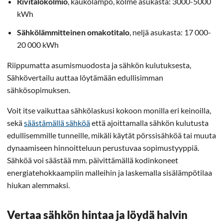
Rivitalokolmio
, kaukolämpö, kolme asukasta: 3000-5000
kWh
Sähkölämmitteinen omakotitalo
, neljä asukasta: 17 000-
20 000 kWh
Riippumatta asumismuodosta ja sähkön kulutuksesta,
Sähkövertailu auttaa löytämään edullisimman
sähkösopimuksen.
Voit itse vaikuttaa sähkölaskusi kokoon monilla eri keinoilla,
sekä
säästämällä sähköä
että ajoittamalla sähkön kulutusta
edullisemmille tunneille, mikäli käytät pörssisähköä tai muuta
dynaamiseen hinnoitteluun perustuvaa sopimustyyppiä.
Sähköä voi säästää mm. päivittämällä kodinkoneet
energiatehokkaampiin malleihin ja laskemalla sisälämpötilaa
hiukan alemmaksi.
Vertaa sähkön hintaa ja löydä halvin