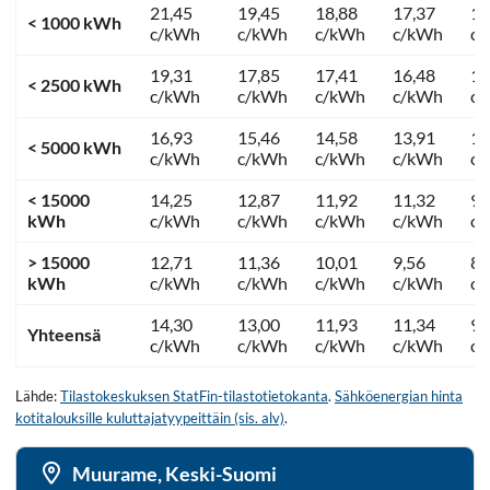
21,45
19,45
18,88
17,37
13
< 1000 kWh
c/kWh
c/kWh
c/kWh
c/kWh
c
19,31
17,85
17,41
16,48
12
< 2500 kWh
c/kWh
c/kWh
c/kWh
c/kWh
c
16,93
15,46
14,58
13,91
11
< 5000 kWh
c/kWh
c/kWh
c/kWh
c/kWh
c
< 15000
14,25
12,87
11,92
11,32
9,
kWh
c/kWh
c/kWh
c/kWh
c/kWh
c
> 15000
12,71
11,36
10,01
9,56
8,
kWh
c/kWh
c/kWh
c/kWh
c/kWh
c
14,30
13,00
11,93
11,34
9,
Yhteensä
c/kWh
c/kWh
c/kWh
c/kWh
c
Lähde:
Tilastokeskuksen StatFin-tilastotietokanta
.
Sähköenergian hinta
kotitalouksille kuluttajatyypeittäin (sis. alv)
.
Muurame, Keski-Suomi