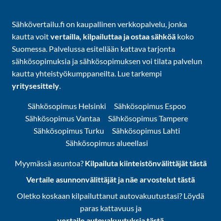
Sähkövertailu.fi on kaupallinen verkkopalvelu, jonka
kautta voit
vertailla, kilpailuttaa ja ostaa sähköä
koko
Suomessa. Palvelussa esitellään kattava tarjonta
sähkösopimuksia ja sähkösopimuksen voi tilata palvelun
kautta yhteistyökumppaneilta. Lue tarkempi
yritysesittely
.
Sähkösopimus Helsinki
Sähkösopimus Espoo
Sähkösopimus Vantaa
Sähkösopimus Tampere
Sähkösopimus Turku
Sähkösopimus Lahti
Sähkösopimus alueellasi
Myymässä asuntoa?
Kilpailuta kiinteistönvälittäjät tästä
Vertaile asunnonvälittäjät ja näe arvostelut tästä
Oletko koskaan kilpailuttanut autovakuutustasi? Löydä
paras kattavuus ja
vertaile autovakuutuksia tästä