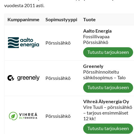
vuodesta 2011 asti.
Kumppanimme
Sopimustyyppi
Tuote
Aalto Energia
Fossiilivapaa
Pörssisähkö
Pörssisähkö
Tutustu tarjoukseen
Greenely
Pörssihinnoiteltu
sähkösopimus – Talo
Pörssisähkö
Tutustu tarjoukseen
Vihreä Älyenergia Oy
Vire Tuuli – pörssisähkö
– tarjous ensimmäiset
Pörssisähkö
12 kk!
Tutustu tarjoukseen