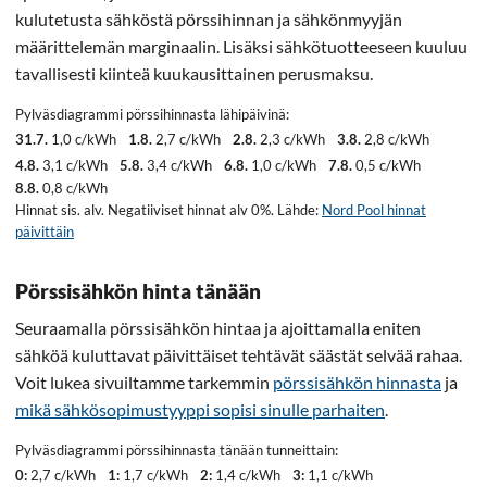
kulutetusta sähköstä pörssihinnan ja sähkönmyyjän
määrittelemän marginaalin. Lisäksi sähkötuotteeseen kuuluu
tavallisesti kiinteä kuukausittainen perusmaksu.
Pylväsdiagrammi pörssihinnasta lähipäivinä:
31.7.
1,0 c/kWh
1.8.
2,7 c/kWh
2.8.
2,3 c/kWh
3.8.
2,8 c/kWh
4.8.
3,1 c/kWh
5.8.
3,4 c/kWh
6.8.
1,0 c/kWh
7.8.
0,5 c/kWh
8.8.
0,8 c/kWh
Hinnat sis. alv. Negatiiviset hinnat alv 0%. Lähde:
Nord Pool hinnat
päivittäin
Pörssisähkön hinta tänään
Seuraamalla pörssisähkön hintaa ja ajoittamalla eniten
sähköä kuluttavat päivittäiset tehtävät säästät selvää rahaa.
Voit lukea sivuiltamme tarkemmin
pörssisähkön hinnasta
ja
mikä sähkösopimustyyppi sopisi sinulle parhaiten
.
Pylväsdiagrammi pörssihinnasta tänään tunneittain:
0:
2,7 c/kWh
1:
1,7 c/kWh
2:
1,4 c/kWh
3:
1,1 c/kWh