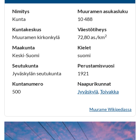
Nimitys
Muuramen asukasluku
Kunta
10 488
Kuntakeskus
Väestötiheys
2
Muuramen kirkonkylä
72,80 as./km
Maakunta
Kielet
Keski-Suomi
suomi
Seutukunta
Perustamisvuosi
Jyväskylän seutukunta
1921
Kuntanumero
Naapurikunnat
500
Jyväskylä
,
Toivakka
Muurame Wikipediassa