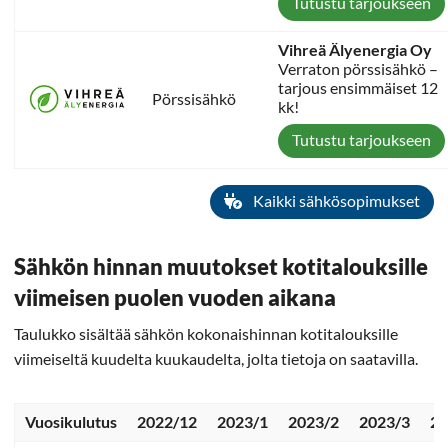
Tutustu tarjoukseen
Vihreä Älyenergia Oy
Verraton pörssisähkö –
tarjous ensimmäiset 12
Pörssisähkö
kk!
Tutustu tarjoukseen
Kaikki sähkösopimukset
Sähkön hinnan muutokset kotitalouksille
viimeisen puolen vuoden aikana
Taulukko sisältää sähkön kokonaishinnan kotitalouksille
viimeiseltä kuudelta kuukaudelta, jolta tietoja on saatavilla.
Vuosikulutus
2022/12
2023/1
2023/2
2023/3
20