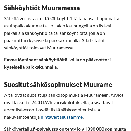
Sähköyhtiöt Muuramessa
Sähköä voi ostaa miltä sähköyhtiöltä tahansa riippumatta
asuinpaikkakunnasta. Joillakin kaupungeilla on lisäksi
paikallisia sähköyhtiöitä tai sähköyhtiöitä, joilla on
pääkonttori kyseisellä paikkakunnalla. Alla listatut
sähköyhtiöt toimivat Muuramessa.
Emme löytäneet sähköyhtiöitä, joilla on pääkonttori
kyseisellä paikkakunnalla.
Suositut sähkösopimukset Muurame
Alta löydät suosittuja sähkösopimuksia Muurameen. Arviot
ovat laskettu 2400 kWh vuosikulutuksella ja sisältävät
arvonlisäveron. Löydät lisää sähkösopimuksia ja
hakuvaihtoehtoja
hintavertailustamme
.
Sähkövertailu.fi-palvelussa on tehty jo
yli 330 000 sopimusta