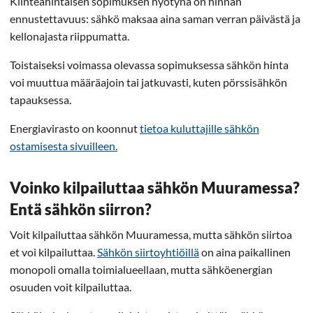
Kiinteähintaisen sopimuksen hyötynä on hinnan
ennustettavuus: sähkö maksaa aina saman verran päivästä ja
kellonajasta riippumatta.
Toistaiseksi voimassa olevassa sopimuksessa sähkön hinta
voi muuttua määräajoin tai jatkuvasti, kuten pörssisähkön
tapauksessa.
Energiavirasto on koonnut
tietoa kuluttajille sähkön
ostamisesta sivuilleen.
Voinko kilpailuttaa sähkön Muuramessa?
Entä sähkön siirron?
Voit kilpailuttaa sähkön Muuramessa, mutta sähkön siirtoa
et voi kilpailuttaa.
Sähkön siirtoyhtiöillä
on aina paikallinen
monopoli omalla toimialueellaan, mutta sähköenergian
osuuden voit kilpailuttaa.