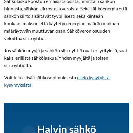
Sähkölasku koostuu erilaisista osista, nimittäin sähkön
hinnasta, sähkön siirrosta ja veroista. Sekä sähköenergia että
sähkön siirto sisältävät tyypillisesti sekä kiinteän
kuukausimaksun että käytetyn energian määrän mukaan
määräytyvän muuttuvan osan. Sähköveron osuuden
veloittaa siirtoyhtiö.
Jos sähkön myyjä ja sähkön siirtoyhtiö ovat eri yrityksiä, saat
kaksi erillistä sähkölaskua. Yhden myyjältä ja toisen
siirtoyhtiöltä.
Voit lukea lisää sähkösopimuksesta
usein kysytyistä
kysymyksistä
.
Halvin sähkö