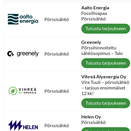
Aalto Energia
Fossiilivapaa
Pörssisähkö
Pörssisähkö
Tutustu tarjoukseen
Greenely
Pörssihinnoiteltu
sähkösopimus – Talo
Pörssisähkö
Tutustu tarjoukseen
Vihreä Älyenergia Oy
Vire Tuuli – pörssisähkö
– tarjous ensimmäiset
Pörssisähkö
12 kk!
Tutustu tarjoukseen
Helen Oy
Pörssisähkö
Pörssisähkö