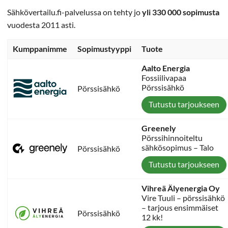
Sähkövertailu.fi-palvelussa on tehty jo
yli 330 000 sopimusta
vuodesta 2011 asti.
Kumppanimme
Sopimustyyppi
Tuote
Aalto Energia
Fossiilivapaa
Pörssisähkö
Pörssisähkö
Tutustu tarjoukseen
Greenely
Pörssihinnoiteltu
sähkösopimus – Talo
Pörssisähkö
Tutustu tarjoukseen
Vihreä Älyenergia Oy
Vire Tuuli – pörssisähkö
– tarjous ensimmäiset
Pörssisähkö
12 kk!