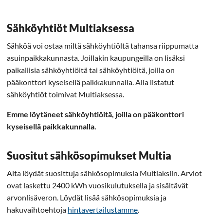
Sähköyhtiöt Multiaksessa
Sähköä voi ostaa miltä sähköyhtiöltä tahansa riippumatta
asuinpaikkakunnasta. Joillakin kaupungeilla on lisäksi
paikallisia sähköyhtiöitä tai sähköyhtiöitä, joilla on
pääkonttori kyseisellä paikkakunnalla. Alla listatut
sähköyhtiöt toimivat Multiaksessa.
Emme löytäneet sähköyhtiöitä, joilla on pääkonttori
kyseisellä paikkakunnalla.
Suositut sähkösopimukset Multia
Alta löydät suosittuja sähkösopimuksia Multiaksiin. Arviot
ovat laskettu 2400 kWh vuosikulutuksella ja sisältävät
arvonlisäveron. Löydät lisää sähkösopimuksia ja
hakuvaihtoehtoja
hintavertailustamme
.