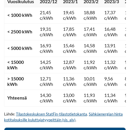
Vuosikulutus
2022/12
2023/1
2023/2
2023/3
20
21,45
19,45
18,88
17,37
13
< 1000 kWh
c/kWh
c/kWh
c/kWh
c/kWh
c
19,31
17,85
17,41
16,48
12
< 2500 kWh
c/kWh
c/kWh
c/kWh
c/kWh
c
16,93
15,46
14,58
13,91
11
< 5000 kWh
c/kWh
c/kWh
c/kWh
c/kWh
c
< 15000
14,25
12,87
11,92
11,32
9,
kWh
c/kWh
c/kWh
c/kWh
c/kWh
c
> 15000
12,71
11,36
10,01
9,56
8,
kWh
c/kWh
c/kWh
c/kWh
c/kWh
c
14,30
13,00
11,93
11,34
9,
Yhteensä
c/kWh
c/kWh
c/kWh
c/kWh
c
Lähde:
Tilastokeskuksen StatFin-tilastotietokanta
.
Sähköenergian hinta
kotitalouksille kuluttajatyypeittäin (sis. alv)
.