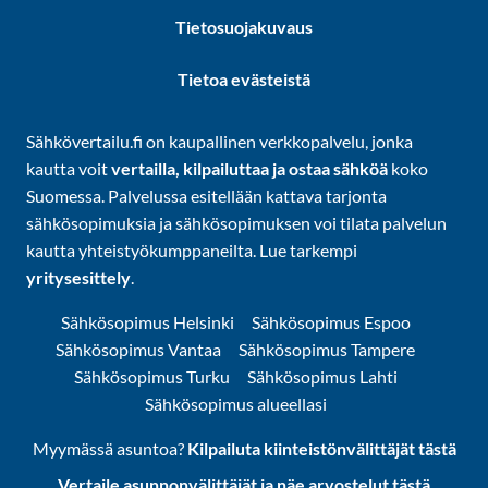
Tietosuojakuvaus
Tietoa evästeistä
Sähkövertailu.fi on kaupallinen verkkopalvelu, jonka
kautta voit
vertailla, kilpailuttaa ja ostaa sähköä
koko
Suomessa. Palvelussa esitellään kattava tarjonta
sähkösopimuksia ja sähkösopimuksen voi tilata palvelun
kautta yhteistyökumppaneilta. Lue tarkempi
yritysesittely
.
Sähkösopimus Helsinki
Sähkösopimus Espoo
Sähkösopimus Vantaa
Sähkösopimus Tampere
Sähkösopimus Turku
Sähkösopimus Lahti
Sähkösopimus alueellasi
Myymässä asuntoa?
Kilpailuta kiinteistönvälittäjät tästä
Vertaile asunnonvälittäjät ja näe arvostelut tästä