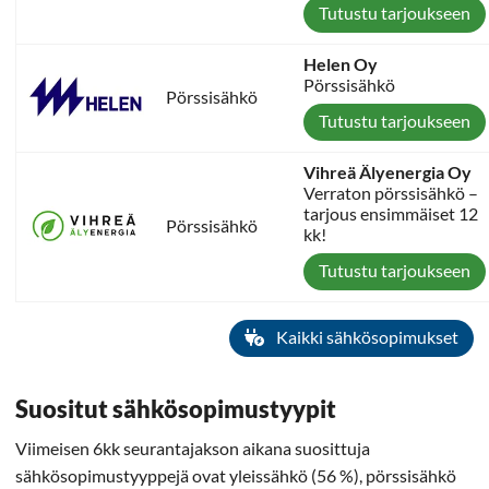
Tutustu tarjoukseen
Helen Oy
Pörssisähkö
Pörssisähkö
Tutustu tarjoukseen
Vihreä Älyenergia Oy
Verraton pörssisähkö –
tarjous ensimmäiset 12
Pörssisähkö
kk!
Tutustu tarjoukseen
Kaikki sähkösopimukset
Suositut sähkösopimustyypit
Viimeisen 6kk seurantajakson aikana suosittuja
sähkösopimustyyppejä ovat yleissähkö (56 %), pörssisähkö