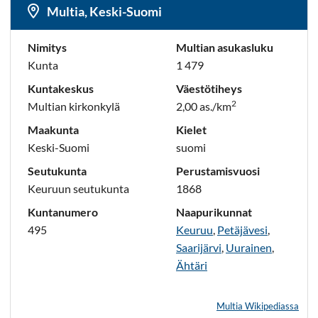
Multia, Keski-Suomi
Nimitys
Multian asukasluku
Kunta
1 479
Kuntakeskus
Väestötiheys
2
Multian kirkonkylä
2,00 as./km
Maakunta
Kielet
Keski-Suomi
suomi
Seutukunta
Perustamisvuosi
Keuruun seutukunta
1868
Kuntanumero
Naapurikunnat
495
Keuruu
,
Petäjävesi
,
Saarijärvi
,
Uurainen
,
Ähtäri
Multia Wikipediassa