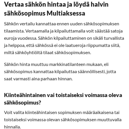
Vertaa sähkön hintaa ja löydä halvin
sähkösopimus Multiaksessa
Sähkön vertailu kannattaa ennen uuden sähkösopimuksen
tilaamista. Vertaamalla ja kilpailuttamalla voit säästää satoja
euroja vuodessa. Sähkön kilpailuttaminen on sikäli turvallista
ja helppoa, että sähkössä ei ole laatueroja riippumatta siitä,
miltä sähköyhtiöltä tilaat sähkösopimuksen.
Sähkön hinta muuttuu markkinatilanteen mukaan, eli
sähkösopimus kannattaa kilpailuttaa säännöllisesti, jotta
saat varmasti aina parhaan hinnan.
Kiinteähintainen vai toistaiseksi voimassa oleva
sähkösopimus?
Voit valita kiinteähintaisen sopimuksen määräaikaisena tai
toistaiseksi voimassa olevan sähkösopimuksen muuttuvalla
hinnalla.