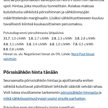
spot-hintaa, joka muuttuu tunneittain. Asiakas maksaa
kulutetusta sähköstä pörssihinnan ja sähkönmyyjän
määrittelemän marginaalin. Lisäksi sähkötuotteeseen kuuluu
tavallisesti kiinteä kuukausittainen perusmaksu.
Pylväsdiagrammi pörssihinnasta lähipäivinä:
31.7.
1,0 c/kWh
1.8.
2,7 c/kWh
2.8.
2,3 c/kWh
3.8.
2,8 c/kWh
4.8.
3,1 c/kWh
5.8.
3,4 c/kWh
6.8.
1,0 c/kWh
7.8.
0,5 c/kWh
8.8.
0,8 c/kWh
Hinnat sis. alv. Negatiiviset hinnat alv 0%. Lähde:
Nord Pool hinnat
päivittäin
Pörssisähkön hinta tänään
Seuraamalla pörssisähkön hintaa ja ajoittamalla eniten
sähköä kuluttavat päivittäiset tehtävät säästät selvää rahaa.
Voit lukea sivuiltamme tarkemmin
pörssisähkön hinnasta
ja
mikä sähkösopimustyyppi sopisi sinulle parhaiten
.
Pylväsdiagrammi pörssihinnasta tänään tunneittain: