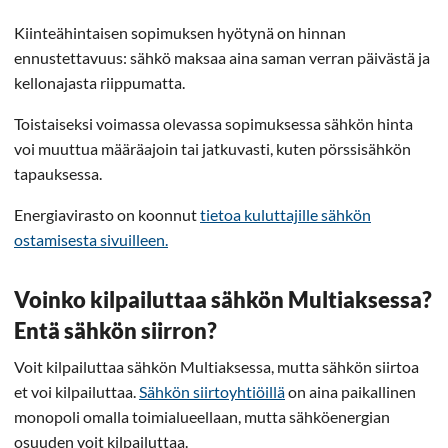
Kiinteähintaisen sopimuksen hyötynä on hinnan
ennustettavuus: sähkö maksaa aina saman verran päivästä ja
kellonajasta riippumatta.
Toistaiseksi voimassa olevassa sopimuksessa sähkön hinta
voi muuttua määräajoin tai jatkuvasti, kuten pörssisähkön
tapauksessa.
Energiavirasto on koonnut
tietoa kuluttajille sähkön
ostamisesta sivuilleen.
Voinko kilpailuttaa sähkön Multiaksessa?
Entä sähkön siirron?
Voit kilpailuttaa sähkön Multiaksessa, mutta sähkön siirtoa
et voi kilpailuttaa.
Sähkön siirtoyhtiöillä
on aina paikallinen
monopoli omalla toimialueellaan, mutta sähköenergian
osuuden voit kilpailuttaa.