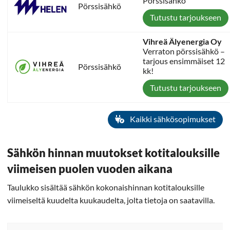
Pörssisähkö
Pörssisähkö
Tutustu tarjoukseen
Vihreä Älyenergia Oy
Verraton pörssisähkö –
tarjous ensimmäiset 12
Pörssisähkö
kk!
Tutustu tarjoukseen
Kaikki sähkösopimukset
Sähkön hinnan muutokset kotitalouksille
viimeisen puolen vuoden aikana
Taulukko sisältää sähkön kokonaishinnan kotitalouksille
viimeiseltä kuudelta kuukaudelta, jolta tietoja on saatavilla.