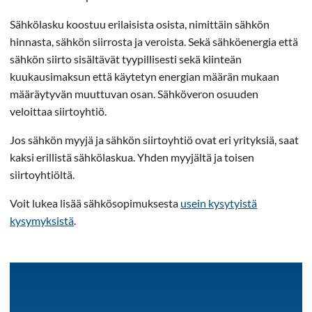
Sähkölasku koostuu erilaisista osista, nimittäin sähkön
hinnasta, sähkön siirrosta ja veroista. Sekä sähköenergia että
sähkön siirto sisältävät tyypillisesti sekä kiinteän
kuukausimaksun että käytetyn energian määrän mukaan
määräytyvän muuttuvan osan. Sähköveron osuuden
veloittaa siirtoyhtiö.
Jos sähkön myyjä ja sähkön siirtoyhtiö ovat eri yrityksiä, saat
kaksi erillistä sähkölaskua. Yhden myyjältä ja toisen
siirtoyhtiöltä.
Voit lukea lisää sähkösopimuksesta
usein kysytyistä
kysymyksistä
.