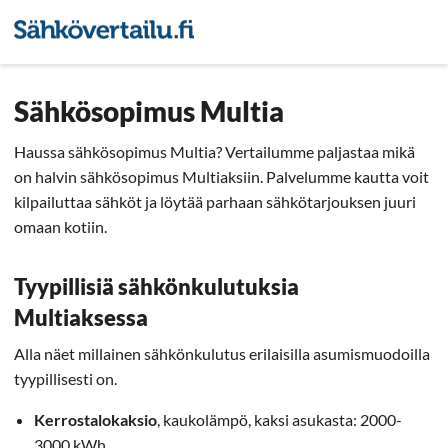
Sähkön hintavertailu
Pienyri
Sähkösopimus Multia
Haussa sähkösopimus Multia? Vertailumme paljastaa mikä
on halvin sähkösopimus Multiaksiin. Palvelumme kautta voit
kilpailuttaa sähköt ja löytää parhaan sähkötarjouksen juuri
omaan kotiin.
Tyypillisiä sähkönkulutuksia
Multiaksessa
Alla näet millainen sähkönkulutus erilaisilla asumismuodoilla
tyypillisesti on.
Kerrostalokaksio
, kaukolämpö, kaksi asukasta: 2000-
3000 kWh