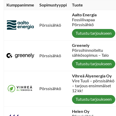
Kumppanimme
Sopimustyyppi
Tuote
Aalto Energia
Fossiilivapaa
Pörssisähkö
Pörssisähkö
Tutustu tarjoukseen
Greenely
Pörssihinnoiteltu
sähkösopimus – Talo
Pörssisähkö
Tutustu tarjoukseen
Vihreä Älyenergia Oy
Vire Tuuli – pörssisähkö
– tarjous ensimmäiset
Pörssisähkö
12 kk!
Tutustu tarjoukseen
Helen Oy