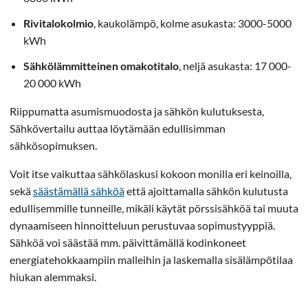
Rivitalokolmio
, kaukolämpö, kolme asukasta: 3000-5000
kWh
Sähkölämmitteinen omakotitalo
, neljä asukasta: 17 000-
20 000 kWh
Riippumatta asumismuodosta ja sähkön kulutuksesta,
Sähkövertailu auttaa löytämään edullisimman
sähkösopimuksen.
Voit itse vaikuttaa sähkölaskusi kokoon monilla eri keinoilla,
sekä
säästämällä sähköä
että ajoittamalla sähkön kulutusta
edullisemmille tunneille, mikäli käytät pörssisähköä tai muuta
dynaamiseen hinnoitteluun perustuvaa sopimustyyppiä.
Sähköä voi säästää mm. päivittämällä kodinkoneet
energiatehokkaampiin malleihin ja laskemalla sisälämpötilaa
hiukan alemmaksi.