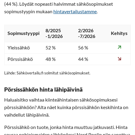
(44 %). Löydät nopeasti halvimmat sähkösopimukset
sopimustyypin mukaan
hintavertailustamme
.
8/2025
2/2026
Sopimustyyppi
Kehitys
-1/2026
-7/2026
Yleissähkö
52 %
56 %
Pörssisähkö
48 %
44 %
Lähde: Sähkövertailu.fi solmitut sähkösopimukset.
Pörsissähkön hinta lähipäivinä
Haluaisitko vaihtaa kiinteähintaisen sähkösopimuksesi
pörssisähköön? Alta näet kuinka pörssisähkön keskihinta on
vaihdellut lähipäivinä.
Pörssisähkö on tuote, jonka hinta muuttuu jatkuvasti. Hinta
seuraa pohjoismaiden sähköpörssi Nord Poolin niin sanottua