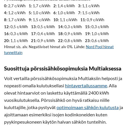
0:
2,7 c/kWh
1:
1,7 c/kWh
2:
1,4 c/kWh
3:
1,1 c/kWh
4:
1,2 c/kWh
5:
1,0 c/kWh
6:
1,0 c/kWh
7:
1,5 c/kWh
8:
1,7 c/kWh
9:
1,5 c/kWh
10:
1,1 c/kWh
11:
0,9 c/kWh
12:
0,5 c/kWh
13:
0,5 c/kWh
14:
0,3 c/kWh
15:
0,3 c/kWh
16:
0,3 c/kWh
17:
0,4 c/kWh
18:
0,9 c/kWh
19:
1,0 c/kWh
20:
1,1 c/kWh
21:
0,9 c/kWh
22:
0,8 c/kWh
23:
0,6 c/kWh
Hinnat sis. alv. Negatiiviset hinnat alv 0%. Lähde:
Nord Pool hinnat
tunneittain
Suosittuja pörssisähkösopimuksia Multiaksessa
Voit vertailla pörssisähkösopimuksia Multiaksiin helposti ja
nopeasti omalla kulutuksellasi
hintavertailussamme
. Alla
olevat hintaarviot on laskettu käyttämällä 2400 kWh
vuosikulutuksella. Pörssisähkö on hyvä ratkaisu niille
kuluttajille, jotka pystyvät
optimoimaan sähkön kulutusta
ja
ajoittamaan esimerkiksi isojen kodinkoneiden kuten
pyykinpesukoneen käytön halvan sähkön tunteihin.