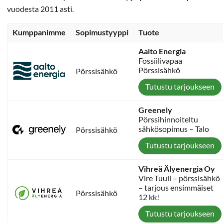
vuodesta 2011 asti.
Kumppanimme
Sopimustyyppi
Tuote
Aalto Energia
Fossiilivapaa
Pörssisähkö
Pörssisähkö
Tutustu tarjoukseen
Greenely
Pörssihinnoiteltu
sähkösopimus – Talo
Pörssisähkö
Tutustu tarjoukseen
Vihreä Älyenergia Oy
Vire Tuuli – pörssisähkö
– tarjous ensimmäiset
Pörssisähkö
12 kk!
Tutustu tarjoukseen