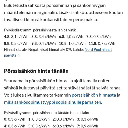
kulutetusta sähköstä pörssihinnan ja sähkönmyyjän
määrittelemän marginaalin. Lisäksi sähkötuotteeseen kuuluu
tavallisesti kiinteä kuukausittainen perusmaksu.
Pylväsdiagrammi pörssihinnasta lähipäivinä:
4.8.
3,1 c/kWh
5.8.
3,4 c/kWh
6.8.
1,0 c/kWh
7.8.
0,5 c/kWh
8.8.
0,5 c/kWh
9.8.
0,4 c/kWh
10.8.
1,0 c/kWh
11.8.
0,7 c/kWh
Hinnat sis. alv. Negatiiviset hinnat alv 0%. Lähde:
Nord Pool hinnat
päivittäin
Pörssisähkön hinta tänään
Seuraamalla pörssisähkön hintaa ja ajoittamalla eniten
sähköä kuluttavat päivittäiset tehtävät säästät selvää rahaa.
Voit lukea sivuiltamme tarkemmin
pörssisähkön hinnasta
ja
mikä sähkösopimustyyppi sopisi sinulle parhaiten
.
Pylväsdiagrammi pörssihinnasta tänään tunneittain:
0:
0,3 c/kWh
1:
0,3 c/kWh
2:
0,3 c/kWh
3:
0,3 c/kWh
4:
0,3 c/kWh
5:
0,3 c/kWh
6:
0,6 c/kWh
7:
0,9 c/kWh