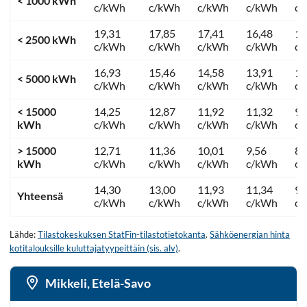
< 1000 kWh
c/kWh
c/kWh
c/kWh
c/kWh
c
19,31
17,85
17,41
16,48
12
< 2500 kWh
c/kWh
c/kWh
c/kWh
c/kWh
c
16,93
15,46
14,58
13,91
11
< 5000 kWh
c/kWh
c/kWh
c/kWh
c/kWh
c
< 15000
14,25
12,87
11,92
11,32
9,
kWh
c/kWh
c/kWh
c/kWh
c/kWh
c
> 15000
12,71
11,36
10,01
9,56
8,
kWh
c/kWh
c/kWh
c/kWh
c/kWh
c
14,30
13,00
11,93
11,34
9,
Yhteensä
c/kWh
c/kWh
c/kWh
c/kWh
c
Lähde:
Tilastokeskuksen StatFin-tilastotietokanta
.
Sähköenergian hinta
kotitalouksille kuluttajatyypeittäin (sis. alv)
.
Mikkeli, Etelä-Savo