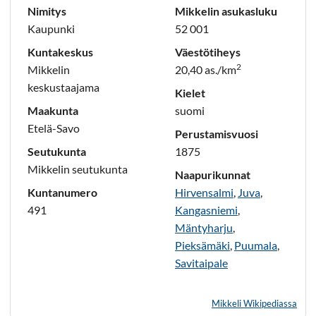
Nimitys
Mikkelin asukasluku
Kaupunki
52 001
Kuntakeskus
Väestötiheys
2
Mikkelin
20,40 as./km
keskustaajama
Kielet
Maakunta
suomi
Etelä-Savo
Perustamisvuosi
Seutukunta
1875
Mikkelin seutukunta
Naapurikunnat
Kuntanumero
Hirvensalmi
,
Juva
,
491
Kangasniemi
,
Mäntyharju
,
Pieksämäki
,
Puumala
,
Savitaipale
Mikkeli Wikipediassa