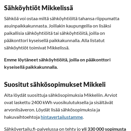
Sähköyhtiöt Mikkelissä
Sähköä voi ostaa miltä sähköyhtiöltä tahansa riippumatta
asuinpaikkakunnasta. Joillakin kaupungeilla on lisäksi
paikallisia sähköyhtiöitä tai sähköyhtiöitä, joilla on
pääkonttori kyseisellä paikkakunnalla. Alla listatut
sähköyhtiöt toimivat Mikkelissä.
Emme löytäneet sähköyhtiöitä, joilla on pääkonttori
kyseisellä paikkakunnalla.
Suositut sähkösopimukset Mikkeli
Alta löydät suosittuja sähkösopimuksia Mikkeliin. Arviot
ovat laskettu 2400 kWh vuosikulutuksella ja sisältävät
arvonlisäveron. Löydät lisää sähkösopimuksia ja
hakuvaihtoehtoja
hintavertailustamme
.
Sähkövertailu.fi-palvelussa on tehty jo
yli 330 000 sopimusta