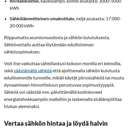
Rivitalokolmio
, kaukolämpö, kolme asukasta: 3000-5000
kWh
Sähkölämmitteinen omakotitalo
, neljä asukasta: 17 000-
20 000 kWh
Riippumatta asumismuodosta ja sähkön kulutuksesta,
Sähkövertailu auttaa löytämään edullisimman
sähkösopimuksen.
Voit itse vaikuttaa sähkölaskusi kokoon monilla eri keinoilla,
sekä
säästämällä sähköä
että ajoittamalla sähkön kulutusta
edullisemmille tunneille, mikäli käytät pörssisähköä tai muuta
dynaamiseen hinnoitteluun perustuvaa sopimustyyppiä.
Sähköä voi säästää mm. päivittämällä kodinkoneet
energiatehokkaampiin malleihin ja laskemalla sisälämpötilaa
hiukan alemmaksi.
Vertaa sähkön hintaa ja löydä halvin