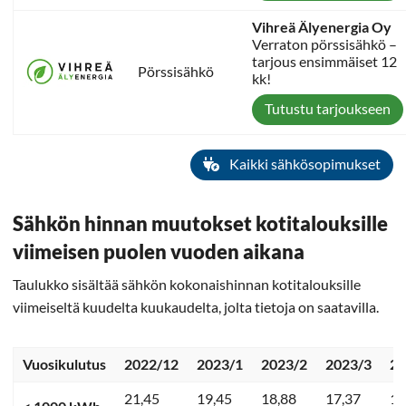
Vihreä Älyenergia Oy
Verraton pörssisähkö –
tarjous ensimmäiset 12
Pörssisähkö
kk!
Tutustu tarjoukseen
Kaikki sähkösopimukset
Sähkön hinnan muutokset kotitalouksille
viimeisen puolen vuoden aikana
Taulukko sisältää sähkön kokonaishinnan kotitalouksille
viimeiseltä kuudelta kuukaudelta, jolta tietoja on saatavilla.
Vuosikulutus
2022/12
2023/1
2023/2
2023/3
20
21,45
19,45
18,88
17,37
13