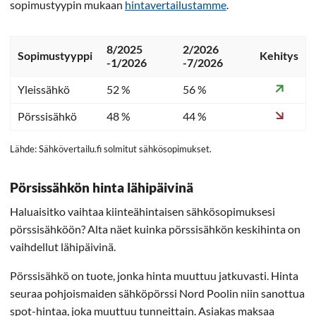
sopimustyypin mukaan
hintavertailustamme
.
8/2025
2/2026
Sopimustyyppi
Kehitys
-1/2026
-7/2026
Yleissähkö
52 %
56 %
Pörssisähkö
48 %
44 %
Lähde: Sähkövertailu.fi solmitut sähkösopimukset.
Pörsissähkön hinta lähipäivinä
Haluaisitko vaihtaa kiinteähintaisen sähkösopimuksesi
pörssisähköön? Alta näet kuinka pörssisähkön keskihinta on
vaihdellut lähipäivinä.
Pörssisähkö on tuote, jonka hinta muuttuu jatkuvasti. Hinta
seuraa pohjoismaiden sähköpörssi Nord Poolin niin sanottua
spot-hintaa, joka muuttuu tunneittain. Asiakas maksaa