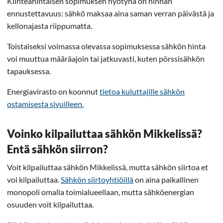
Kiinteähintaisen sopimuksen hyötynä on hinnan
ennustettavuus: sähkö maksaa aina saman verran päivästä ja
kellonajasta riippumatta.
Toistaiseksi voimassa olevassa sopimuksessa sähkön hinta
voi muuttua määräajoin tai jatkuvasti, kuten pörssisähkön
tapauksessa.
Energiavirasto on koonnut
tietoa kuluttajille sähkön
ostamisesta sivuilleen.
Voinko kilpailuttaa sähkön Mikkelissä?
Entä sähkön siirron?
Voit kilpailuttaa sähkön Mikkelissä, mutta sähkön siirtoa et
voi kilpailuttaa.
Sähkön siirtoyhtiöillä
on aina paikallinen
monopoli omalla toimialueellaan, mutta sähköenergian
osuuden voit kilpailuttaa.