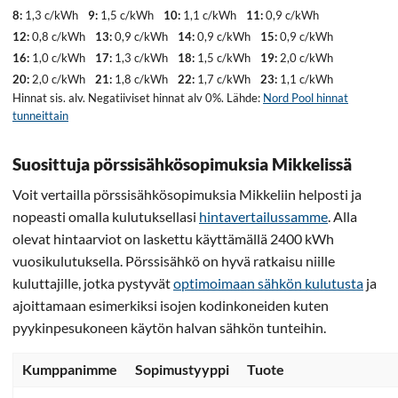
8:
1,3 c/kWh
9:
1,5 c/kWh
10:
1,1 c/kWh
11:
0,9 c/kWh
12:
0,8 c/kWh
13:
0,9 c/kWh
14:
0,9 c/kWh
15:
0,9 c/kWh
16:
1,0 c/kWh
17:
1,3 c/kWh
18:
1,5 c/kWh
19:
2,0 c/kWh
20:
2,0 c/kWh
21:
1,8 c/kWh
22:
1,7 c/kWh
23:
1,1 c/kWh
Hinnat sis. alv. Negatiiviset hinnat alv 0%. Lähde:
Nord Pool hinnat
tunneittain
Suosittuja pörssisähkösopimuksia Mikkelissä
Voit vertailla pörssisähkösopimuksia Mikkeliin helposti ja
nopeasti omalla kulutuksellasi
hintavertailussamme
. Alla
olevat hintaarviot on laskettu käyttämällä 2400 kWh
vuosikulutuksella. Pörssisähkö on hyvä ratkaisu niille
kuluttajille, jotka pystyvät
optimoimaan sähkön kulutusta
ja
ajoittamaan esimerkiksi isojen kodinkoneiden kuten
pyykinpesukoneen käytön halvan sähkön tunteihin.
Kumppanimme
Sopimustyyppi
Tuote