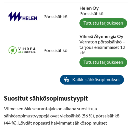
Helen Oy
Pörssisähkö
Pörssisähkö
Tutustu tarjoukseen
Vihreä Älyenergia Oy
Verraton pörssisähkö –
tarjous ensimmäiset 12
Pörssisähkö
kk!
Tutustu tarjoukseen
Kaikki sähkösopimukset
Suositut sähkösopimustyypit
Viimeisen 6kk seurantajakson aikana suosittuja
sähkösopimustyyppejä ovat yleissähkö (56 %), pörssisähkö
(44 %). Löydät nopeasti halvimmat sähkösopimukset