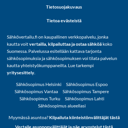
Tietosuojakuvaus
Tietoa evästeistä
Sähkövertailu.fi on kaupallinen verkkopalvelu, jonka
kautta voit
vertailla, kilpailuttaa ja ostaa sähköä
koko
Suomessa. Palvelussa esitellään kattava tarjonta
sähkösopimuksia ja sähkösopimuksen voi tilata palvelun
kautta yhteistyökumppaneilta. Lue tarkempi
yritysesittely
.
Sähkösopimus Helsinki
Sähkösopimus Espoo
Sähkösopimus Vantaa
Sähkösopimus Tampere
Sähkösopimus Turku
Sähkösopimus Lahti
Sähkösopimus alueellasi
Myymässä asuntoa?
Kilpailuta kiinteistönvälittäjät tästä
Vertaile asunnonvälittäjät ja näe arvostelut tästä