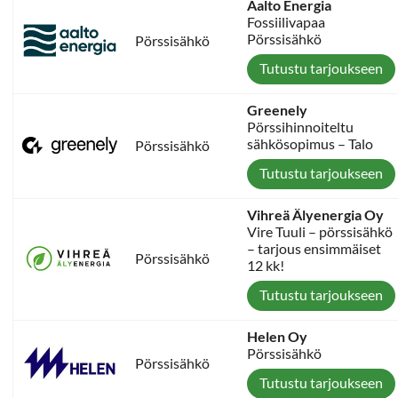
Aalto Energia
Fossiilivapaa
Pörssisähkö
Pörssisähkö
Tutustu tarjoukseen
Greenely
Pörssihinnoiteltu
sähkösopimus – Talo
Pörssisähkö
Tutustu tarjoukseen
Vihreä Älyenergia Oy
Vire Tuuli – pörssisähkö
– tarjous ensimmäiset
Pörssisähkö
12 kk!
Tutustu tarjoukseen
Helen Oy
Pörssisähkö
Pörssisähkö
Tutustu tarjoukseen