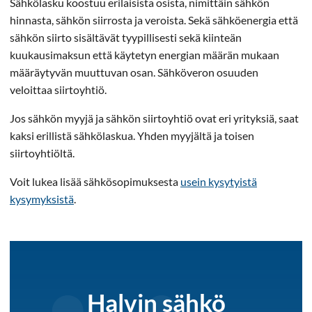
Sähkölasku koostuu erilaisista osista, nimittäin sähkön
hinnasta, sähkön siirrosta ja veroista. Sekä sähköenergia että
sähkön siirto sisältävät tyypillisesti sekä kiinteän
kuukausimaksun että käytetyn energian määrän mukaan
määräytyvän muuttuvan osan. Sähköveron osuuden
veloittaa siirtoyhtiö.
Jos sähkön myyjä ja sähkön siirtoyhtiö ovat eri yrityksiä, saat
kaksi erillistä sähkölaskua. Yhden myyjältä ja toisen
siirtoyhtiöltä.
Voit lukea lisää sähkösopimuksesta
usein kysytyistä
kysymyksistä
.
Halvin sähkö