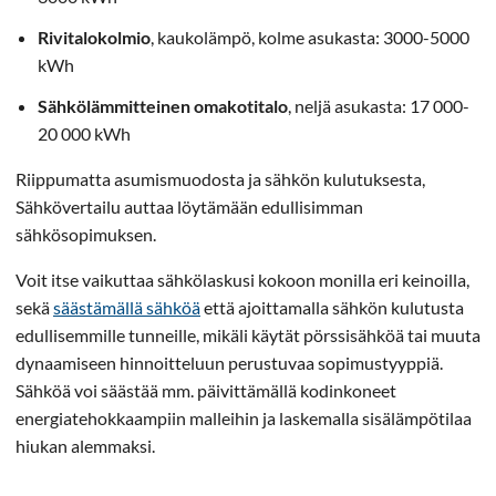
Rivitalokolmio
, kaukolämpö, kolme asukasta: 3000-5000
kWh
Sähkölämmitteinen omakotitalo
, neljä asukasta: 17 000-
20 000 kWh
Riippumatta asumismuodosta ja sähkön kulutuksesta,
Sähkövertailu auttaa löytämään edullisimman
sähkösopimuksen.
Voit itse vaikuttaa sähkölaskusi kokoon monilla eri keinoilla,
sekä
säästämällä sähköä
että ajoittamalla sähkön kulutusta
edullisemmille tunneille, mikäli käytät pörssisähköä tai muuta
dynaamiseen hinnoitteluun perustuvaa sopimustyyppiä.
Sähköä voi säästää mm. päivittämällä kodinkoneet
energiatehokkaampiin malleihin ja laskemalla sisälämpötilaa
hiukan alemmaksi.