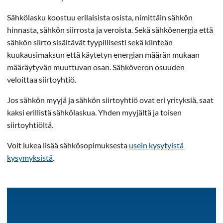
Sähkölasku koostuu erilaisista osista, nimittäin sähkön
hinnasta, sähkön siirrosta ja veroista. Sekä sähköenergia että
sähkön siirto sisältävät tyypillisesti sekä kiinteän
kuukausimaksun että käytetyn energian määrän mukaan
määräytyvän muuttuvan osan. Sähköveron osuuden
veloittaa siirtoyhtiö.
Jos sähkön myyjä ja sähkön siirtoyhtiö ovat eri yrityksiä, saat
kaksi erillistä sähkölaskua. Yhden myyjältä ja toisen
siirtoyhtiöltä.
Voit lukea lisää sähkösopimuksesta
usein kysytyistä
kysymyksistä
.