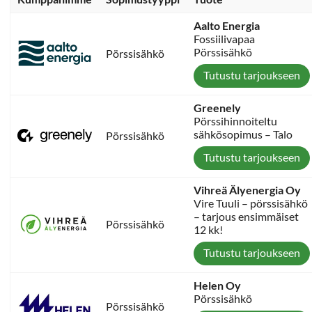
Aalto Energia
Fossiilivapaa
Pörssisähkö
Pörssisähkö
Tutustu tarjoukseen
Greenely
Pörssihinnoiteltu
sähkösopimus – Talo
Pörssisähkö
Tutustu tarjoukseen
Vihreä Älyenergia Oy
Vire Tuuli – pörssisähkö
– tarjous ensimmäiset
Pörssisähkö
12 kk!
Tutustu tarjoukseen
Helen Oy
Pörssisähkö
Pörssisähkö