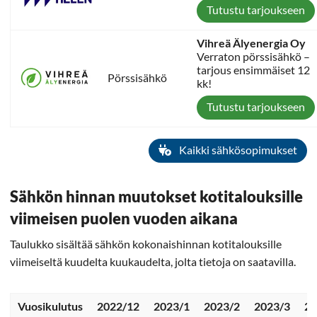
Tutustu tarjoukseen
Vihreä Älyenergia Oy
Verraton pörssisähkö –
tarjous ensimmäiset 12
Pörssisähkö
kk!
Tutustu tarjoukseen
Kaikki sähkösopimukset
Sähkön hinnan muutokset kotitalouksille
viimeisen puolen vuoden aikana
Taulukko sisältää sähkön kokonaishinnan kotitalouksille
viimeiseltä kuudelta kuukaudelta, jolta tietoja on saatavilla.
Vuosikulutus
2022/12
2023/1
2023/2
2023/3
20