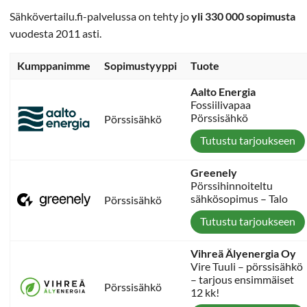
Sähkövertailu.fi-palvelussa on tehty jo
yli 330 000 sopimusta
vuodesta 2011 asti.
Kumppanimme
Sopimustyyppi
Tuote
Aalto Energia
Fossiilivapaa
Pörssisähkö
Pörssisähkö
Tutustu tarjoukseen
Greenely
Pörssihinnoiteltu
sähkösopimus – Talo
Pörssisähkö
Tutustu tarjoukseen
Vihreä Älyenergia Oy
Vire Tuuli – pörssisähkö
– tarjous ensimmäiset
Pörssisähkö
12 kk!