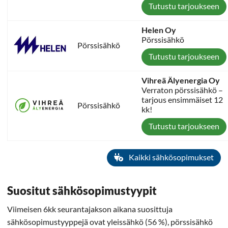
Tutustu tarjoukseen
Helen Oy
Pörssisähkö
Pörssisähkö
Tutustu tarjoukseen
Vihreä Älyenergia Oy
Verraton pörssisähkö –
tarjous ensimmäiset 12
Pörssisähkö
kk!
Tutustu tarjoukseen
Kaikki sähkösopimukset
Suositut sähkösopimustyypit
Viimeisen 6kk seurantajakson aikana suosittuja
sähkösopimustyyppejä ovat yleissähkö (56 %), pörssisähkö