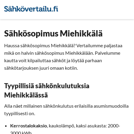
Sähkön hintavertailu
Pienyri
Sähkösopimus Miehikkälä
Haussa sähkösopimus Miehikkälä? Vertailumme paljastaa
mikä on halvin sähkösopimus Miehikkälään. Palvelumme
kautta voit kilpailuttaa sähköt ja löytää parhaan
sähkötarjouksen juuri omaan kotiin.
Tyypillisiä sähkönkulutuksia
Miehikkälässä
Alla näet millainen sähkönkulutus erilaisilla asumismuodoilla
tyypillisesti on.
Kerrostalokaksio
, kaukolämpö, kaksi asukasta: 2000-
3000 kWh