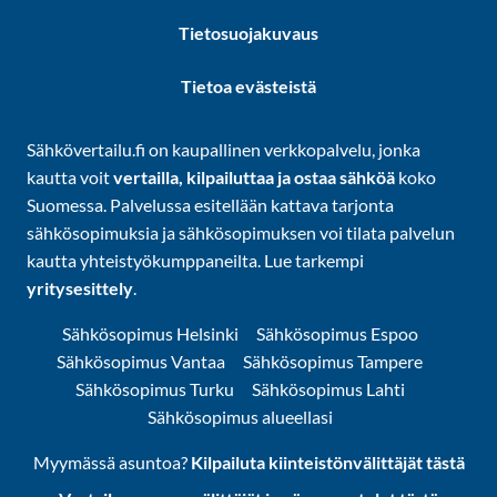
Tietosuojakuvaus
Tietoa evästeistä
Sähkövertailu.fi on kaupallinen verkkopalvelu, jonka
kautta voit
vertailla, kilpailuttaa ja ostaa sähköä
koko
Suomessa. Palvelussa esitellään kattava tarjonta
sähkösopimuksia ja sähkösopimuksen voi tilata palvelun
kautta yhteistyökumppaneilta. Lue tarkempi
yritysesittely
.
Sähkösopimus Helsinki
Sähkösopimus Espoo
Sähkösopimus Vantaa
Sähkösopimus Tampere
Sähkösopimus Turku
Sähkösopimus Lahti
Sähkösopimus alueellasi
Myymässä asuntoa?
Kilpailuta kiinteistönvälittäjät tästä