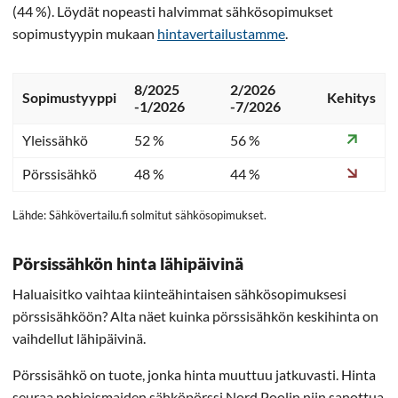
(44 %). Löydät nopeasti halvimmat sähkösopimukset
sopimustyypin mukaan
hintavertailustamme
.
8/2025
2/2026
Sopimustyyppi
Kehitys
-1/2026
-7/2026
Yleissähkö
52 %
56 %
Pörssisähkö
48 %
44 %
Lähde: Sähkövertailu.fi solmitut sähkösopimukset.
Pörsissähkön hinta lähipäivinä
Haluaisitko vaihtaa kiinteähintaisen sähkösopimuksesi
pörssisähköön? Alta näet kuinka pörssisähkön keskihinta on
vaihdellut lähipäivinä.
Pörssisähkö on tuote, jonka hinta muuttuu jatkuvasti. Hinta
seuraa pohjoismaiden sähköpörssi Nord Poolin niin sanottua