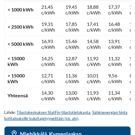
21,45
19,45
18,88
17,37
13
< 1000 kWh
c/kWh
c/kWh
c/kWh
c/kWh
c
19,31
17,85
17,41
16,48
12
< 2500 kWh
c/kWh
c/kWh
c/kWh
c/kWh
c
16,93
15,46
14,58
13,91
11
< 5000 kWh
c/kWh
c/kWh
c/kWh
c/kWh
c
< 15000
14,25
12,87
11,92
11,32
9,
kWh
c/kWh
c/kWh
c/kWh
c/kWh
c
> 15000
12,71
11,36
10,01
9,56
8,
kWh
c/kWh
c/kWh
c/kWh
c/kWh
c
14,30
13,00
11,93
11,34
9,
Yhteensä
c/kWh
c/kWh
c/kWh
c/kWh
c
Lähde:
Tilastokeskuksen StatFin-tilastotietokanta
.
Sähköenergian hinta
kotitalouksille kuluttajatyypeittäin (sis. alv)
.
Miehikkälä, Kymenlaakso