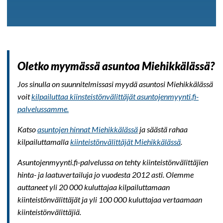
Oletko myymässä asuntoa Miehikkälässä?
Jos sinulla on suunnitelmissasi myydä asuntosi Miehikkälässä
voit
kilpailuttaa kiinsteistönvälittäjät asuntojenmyynti.fi-
palvelussamme.
Katso
asuntojen hinnat Miehikkälässä
ja säästä rahaa
kilpailuttamalla
kiinteistönvälittäjät Miehikkälässä
.
Asuntojenmyynti.fi-palvelussa on tehty kiinteistönvälittäjien
hinta- ja laatuvertailuja jo vuodesta 2012 asti. Olemme
auttaneet yli 20 000 kuluttajaa kilpailuttamaan
kiinteistönvälittäjät ja yli 100 000 kuluttajaa vertaamaan
kiinteistönvälittäjiä.