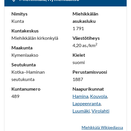
Nimitys
Miehikkälän
Kunta
asukasluku
1 791
Kuntakeskus
Miehikkälän kirkonkylä
Väestötiheys
2
4,20 as./km
Maakunta
Kymenlaakso
Kielet
suomi
Seutukunta
Kotka–Haminan
Perustamisvuosi
seutukunta
1887
Kuntanumero
Naapurikunnat
489
Hamina
,
Kouvola
,
Lappeenranta
,
Luumäki
,
Virolahti
Miehikkälä Wikipediassa