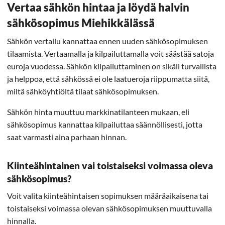
Vertaa sähkön hintaa ja löydä halvin
sähkösopimus Miehikkälässä
Sähkön vertailu kannattaa ennen uuden sähkösopimuksen
tilaamista. Vertaamalla ja kilpailuttamalla voit säästää satoja
euroja vuodessa. Sähkön kilpailuttaminen on sikäli turvallista
ja helppoa, että sähkössä ei ole laatueroja riippumatta siitä,
miltä sähköyhtiöltä tilaat sähkösopimuksen.
Sähkön hinta muuttuu markkinatilanteen mukaan, eli
sähkösopimus kannattaa kilpailuttaa säännöllisesti, jotta
saat varmasti aina parhaan hinnan.
Kiinteähintainen vai toistaiseksi voimassa oleva
sähkösopimus?
Voit valita kiinteähintaisen sopimuksen määräaikaisena tai
toistaiseksi voimassa olevan sähkösopimuksen muuttuvalla
hinnalla.