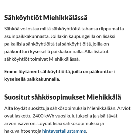
Sähköyhtiöt Miehikkälässä
Sähköä voi ostaa miltä sähköyhtiöltä tahansa riippumatta
asuinpaikkakunnasta. Joillakin kaupungeilla on lisäksi
paikallisia sähköyhtiöitä tai sähköyhtiöitä, joilla on
pääkonttori kyseisellä paikkakunnalla. Alla listatut
sähköyhtiöt toimivat Miehikkälässä.
Emme löytäneet sähköyhtiöitä, joilla on pääkonttori
kyseisellä paikkakunnalla.
Suositut sähkösopimukset Miehikkälä
Alta löydät suosittuja sähkösopimuksia Miehikkälään. Arviot
ovat laskettu 2400 kWh vuosikulutuksella ja sisältävät
arvonlisäveron. Löydät lisää sähkösopimuksia ja
hakuvaihtoehtoja
hintavertailustamme
.