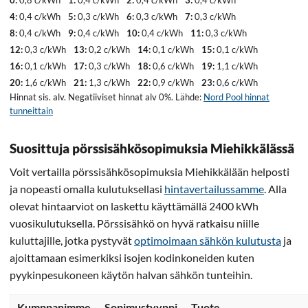
4:
0,4 c/kWh
5:
0,3 c/kWh
6:
0,3 c/kWh
7:
0,3 c/kWh
8:
0,4 c/kWh
9:
0,4 c/kWh
10:
0,4 c/kWh
11:
0,3 c/kWh
12:
0,3 c/kWh
13:
0,2 c/kWh
14:
0,1 c/kWh
15:
0,1 c/kWh
16:
0,1 c/kWh
17:
0,3 c/kWh
18:
0,6 c/kWh
19:
1,1 c/kWh
20:
1,6 c/kWh
21:
1,3 c/kWh
22:
0,9 c/kWh
23:
0,6 c/kWh
Hinnat sis. alv. Negatiiviset hinnat alv 0%. Lähde:
Nord Pool hinnat
tunneittain
Suosittuja pörssisähkösopimuksia Miehikkälässä
Voit vertailla pörssisähkösopimuksia Miehikkälään helposti
ja nopeasti omalla kulutuksellasi
hintavertailussamme
. Alla
olevat hintaarviot on laskettu käyttämällä 2400 kWh
vuosikulutuksella. Pörssisähkö on hyvä ratkaisu niille
kuluttajille, jotka pystyvät
optimoimaan sähkön kulutusta
ja
ajoittamaan esimerkiksi isojen kodinkoneiden kuten
pyykinpesukoneen käytön halvan sähkön tunteihin.
Kumppanimme
Sopimustyyppi
Tuote