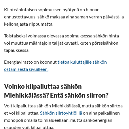
Kiinteähintaisen sopimuksen hyötynä on hinnan
ennustettavuus: sähkö maksaa aina saman verran päivästä ja
kellonajasta riippumatta.
Toistaiseksi voimassa olevassa sopimuksessa sähkön hinta
voi muuttua määräajoin tai jatkuvasti, kuten pörssisähkön
tapauksessa.
Energiavirasto on koonnut
tietoa kuluttajille sähkön
ostamisesta sivuilleen.
Voinko kilpailuttaa sähkön
Miehikkälässä? Entä sähkön siirron?
Voit kilpailuttaa sähkön Miehikkälässä, mutta sähkön siirtoa
et voi kilpailuttaa.
Sähkön siirtoyhtiöillä
on aina paikallinen
monopoli omalla toimialueellaan, mutta sähköenergian
osuuden voit kilpailuttaa.