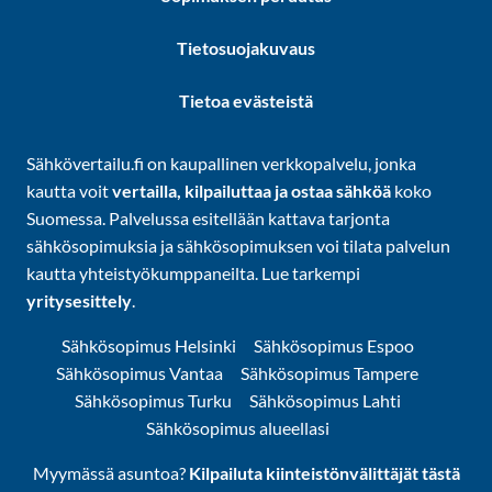
Tietosuojakuvaus
Tietoa evästeistä
Sähkövertailu.fi on kaupallinen verkkopalvelu, jonka
kautta voit
vertailla, kilpailuttaa ja ostaa sähköä
koko
Suomessa. Palvelussa esitellään kattava tarjonta
sähkösopimuksia ja sähkösopimuksen voi tilata palvelun
kautta yhteistyökumppaneilta. Lue tarkempi
yritysesittely
.
Sähkösopimus Helsinki
Sähkösopimus Espoo
Sähkösopimus Vantaa
Sähkösopimus Tampere
Sähkösopimus Turku
Sähkösopimus Lahti
Sähkösopimus alueellasi
Myymässä asuntoa?
Kilpailuta kiinteistönvälittäjät tästä