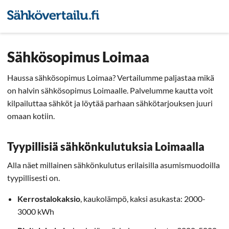
Sähkön hintavertailu
Pienyri
Sähkösopimus Loimaa
Haussa sähkösopimus Loimaa? Vertailumme paljastaa mikä
on halvin sähkösopimus Loimaalle. Palvelumme kautta voit
kilpailuttaa sähköt ja löytää parhaan sähkötarjouksen juuri
omaan kotiin.
Tyypillisiä sähkönkulutuksia Loimaalla
Alla näet millainen sähkönkulutus erilaisilla asumismuodoilla
tyypillisesti on.
Kerrostalokaksio
, kaukolämpö, kaksi asukasta: 2000-
3000 kWh