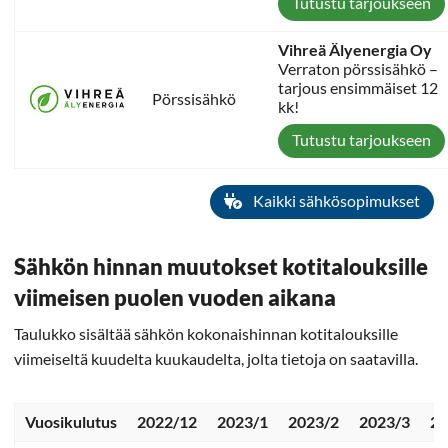
Tutustu tarjoukseen
Vihreä Älyenergia Oy
Verraton pörssisähkö –
tarjous ensimmäiset 12
Pörssisähkö
kk!
Tutustu tarjoukseen
Kaikki sähkösopimukset
Sähkön hinnan muutokset kotitalouksille
viimeisen puolen vuoden aikana
Taulukko sisältää sähkön kokonaishinnan kotitalouksille
viimeiseltä kuudelta kuukaudelta, jolta tietoja on saatavilla.
Vuosikulutus
2022/12
2023/1
2023/2
2023/3
20