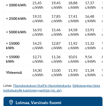
21,45
19,45
18,88
17,37
13
< 1000 kWh
c/kWh
c/kWh
c/kWh
c/kWh
c
19,31
17,85
17,41
16,48
12
< 2500 kWh
c/kWh
c/kWh
c/kWh
c/kWh
c
16,93
15,46
14,58
13,91
11
< 5000 kWh
c/kWh
c/kWh
c/kWh
c/kWh
c
< 15000
14,25
12,87
11,92
11,32
9,
kWh
c/kWh
c/kWh
c/kWh
c/kWh
c
> 15000
12,71
11,36
10,01
9,56
8,
kWh
c/kWh
c/kWh
c/kWh
c/kWh
c
14,30
13,00
11,93
11,34
9,
Yhteensä
c/kWh
c/kWh
c/kWh
c/kWh
c
Lähde:
Tilastokeskuksen StatFin-tilastotietokanta
.
Sähköenergian hinta
kotitalouksille kuluttajatyypeittäin (sis. alv)
.
Loimaa, Varsinais-Suomi