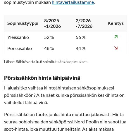
sopimustyypin mukaan
hintavertailustamme
.
8/2025
2/2026
Sopimustyyppi
Kehitys
-1/2026
-7/2026
Yleissähkö
52 %
56 %
Pörssisähkö
48 %
44 %
Lähde: Sähkövertailu.fi solmitut sähkösopimukset.
Pörsissähkön hinta lähipäivinä
Haluaisitko vaihtaa kiinteähintaisen sähkösopimuksesi
pörssisähköön? Alta näet kuinka pörssisähkön keskihinta on
vaihdellut lähipäivinä.
Pörssisähkö on tuote, jonka hinta muuttuu jatkuvasti. Hinta
seuraa pohjoismaiden sähköpörssi Nord Poolin niin sanottua
spot-hintaa, joka muuttuu tunneittain. Asiakas maksaa