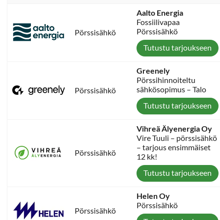
Aalto Energia
Fossiilivapaa
Pörssisähkö
Pörssisähkö
Tutustu tarjoukseen
Greenely
Pörssihinnoiteltu
sähkösopimus – Talo
Pörssisähkö
Tutustu tarjoukseen
Vihreä Älyenergia Oy
Vire Tuuli – pörssisähkö
– tarjous ensimmäiset
Pörssisähkö
12 kk!
Tutustu tarjoukseen
Helen Oy
Pörssisähkö
Pörssisähkö