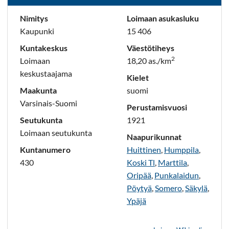
Nimitys
Loimaan asukasluku
Kaupunki
15 406
Kuntakeskus
Väestötiheys
2
Loimaan
18,20 as./km
keskustaajama
Kielet
Maakunta
suomi
Varsinais-Suomi
Perustamisvuosi
Seutukunta
1921
Loimaan seutukunta
Naapurikunnat
Kuntanumero
Huittinen
,
Humppila
,
430
Koski Tl
,
Marttila
,
Oripää
,
Punkalaidun
,
Pöytyä
,
Somero
,
Säkylä
,
Ypäjä