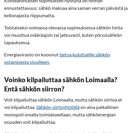
Kiinteähintaisen sopimuksen hyötynä on hinnan
ennustettavuus: sähkö maksaa aina saman verran päivästä ja
kellonajasta riippumatta.
Toistaiseksi voimassa olevassa sopimuksessa sähkön hinta
voi muuttua määräajoin tai jatkuvasti, kuten pörssisähkön
tapauksessa.
Energiavirasto on koonnut
tietoa kuluttajille sähkön
ostamisesta sivuilleen.
Voinko kilpailuttaa sähkön Loimaalla?
Entä sähkön siirron?
Voit kilpailuttaa sähkön Loimaalla, mutta sähkön siirtoa et
voi kilpailuttaa.
Sähkön siirtoyhtiöillä
on aina paikallinen
monopoli omalla toimialueellaan, mutta sähköenergian
osuuden voit kilpailuttaa.