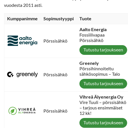
vuodesta 2011 asti.
Kumppanimme
Sopimustyyppi
Tuote
Aalto Energia
Fossiilivapaa
Pörssisähkö
Pörssisähkö
Tutustu tarjoukseen
Greenely
Pörssihinnoiteltu
sähkösopimus – Talo
Pörssisähkö
Tutustu tarjoukseen
Vihreä Älyenergia Oy
Vire Tuuli – pörssisähkö
– tarjous ensimmäiset
Pörssisähkö
12 kk!
Tutustu tarjoukseen