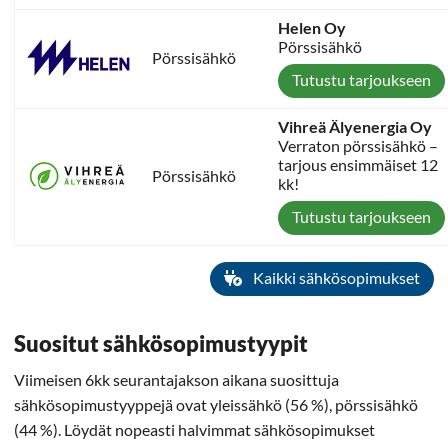
Helen Oy
Pörssisähkö
Pörssisähkö
Tutustu tarjoukseen
Vihreä Älyenergia Oy
Verraton pörssisähkö –
tarjous ensimmäiset 12
Pörssisähkö
kk!
Tutustu tarjoukseen
Kaikki sähkösopimukset
Suositut sähkösopimustyypit
Viimeisen 6kk seurantajakson aikana suosittuja
sähkösopimustyyppejä ovat yleissähkö (56 %), pörssisähkö
(44 %). Löydät nopeasti halvimmat sähkösopimukset