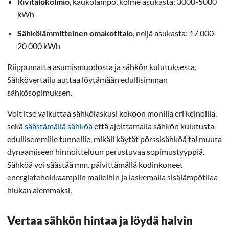
Rivitalokolmio
, kaukolämpö, kolme asukasta: 3000-5000
kWh
Sähkölämmitteinen omakotitalo
, neljä asukasta: 17 000-
20 000 kWh
Riippumatta asumismuodosta ja sähkön kulutuksesta,
Sähkövertailu auttaa löytämään edullisimman
sähkösopimuksen.
Voit itse vaikuttaa sähkölaskusi kokoon monilla eri keinoilla,
sekä
säästämällä sähköä
että ajoittamalla sähkön kulutusta
edullisemmille tunneille, mikäli käytät pörssisähköä tai muuta
dynaamiseen hinnoitteluun perustuvaa sopimustyyppiä.
Sähköä voi säästää mm. päivittämällä kodinkoneet
energiatehokkaampiin malleihin ja laskemalla sisälämpötilaa
hiukan alemmaksi.
Vertaa sähkön hintaa ja löydä halvin