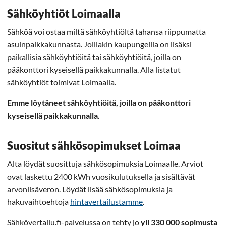
Sähköyhtiöt Loimaalla
Sähköä voi ostaa miltä sähköyhtiöltä tahansa riippumatta
asuinpaikkakunnasta. Joillakin kaupungeilla on lisäksi
paikallisia sähköyhtiöitä tai sähköyhtiöitä, joilla on
pääkonttori kyseisellä paikkakunnalla. Alla listatut
sähköyhtiöt toimivat Loimaalla.
Emme löytäneet sähköyhtiöitä, joilla on pääkonttori
kyseisellä paikkakunnalla.
Suositut sähkösopimukset Loimaa
Alta löydät suosittuja sähkösopimuksia Loimaalle. Arviot
ovat laskettu 2400 kWh vuosikulutuksella ja sisältävät
arvonlisäveron. Löydät lisää sähkösopimuksia ja
hakuvaihtoehtoja
hintavertailustamme
.
Sähkövertailu.fi-palvelussa on tehty jo
yli 330 000 sopimusta