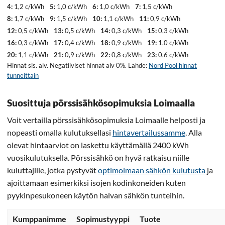
4:
1,2 c/kWh
5:
1,0 c/kWh
6:
1,0 c/kWh
7:
1,5 c/kWh
8:
1,7 c/kWh
9:
1,5 c/kWh
10:
1,1 c/kWh
11:
0,9 c/kWh
12:
0,5 c/kWh
13:
0,5 c/kWh
14:
0,3 c/kWh
15:
0,3 c/kWh
16:
0,3 c/kWh
17:
0,4 c/kWh
18:
0,9 c/kWh
19:
1,0 c/kWh
20:
1,1 c/kWh
21:
0,9 c/kWh
22:
0,8 c/kWh
23:
0,6 c/kWh
Hinnat sis. alv. Negatiiviset hinnat alv 0%. Lähde:
Nord Pool hinnat
tunneittain
Suosittuja pörssisähkösopimuksia Loimaalla
Voit vertailla pörssisähkösopimuksia Loimaalle helposti ja
nopeasti omalla kulutuksellasi
hintavertailussamme
. Alla
olevat hintaarviot on laskettu käyttämällä 2400 kWh
vuosikulutuksella. Pörssisähkö on hyvä ratkaisu niille
kuluttajille, jotka pystyvät
optimoimaan sähkön kulutusta
ja
ajoittamaan esimerkiksi isojen kodinkoneiden kuten
pyykinpesukoneen käytön halvan sähkön tunteihin.
Kumppanimme
Sopimustyyppi
Tuote