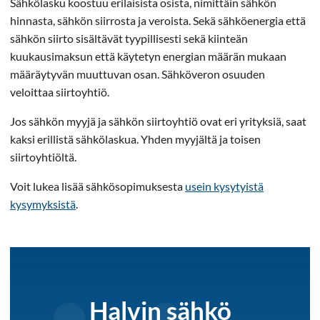
Sähkölasku koostuu erilaisista osista, nimittäin sähkön
hinnasta, sähkön siirrosta ja veroista. Sekä sähköenergia että
sähkön siirto sisältävät tyypillisesti sekä kiinteän
kuukausimaksun että käytetyn energian määrän mukaan
määräytyvän muuttuvan osan. Sähköveron osuuden
veloittaa siirtoyhtiö.
Jos sähkön myyjä ja sähkön siirtoyhtiö ovat eri yrityksiä, saat
kaksi erillistä sähkölaskua. Yhden myyjältä ja toisen
siirtoyhtiöltä.
Voit lukea lisää sähkösopimuksesta
usein kysytyistä
kysymyksistä
.
Halvin sähkö