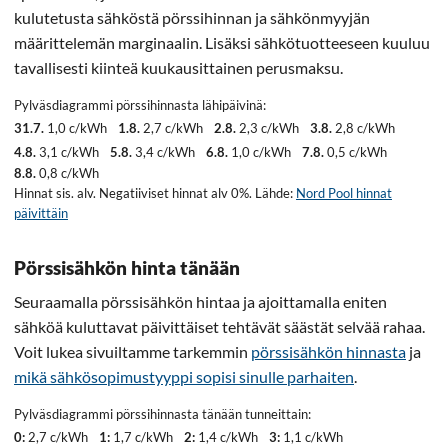
kulutetusta sähköstä pörssihinnan ja sähkönmyyjän
määrittelemän marginaalin. Lisäksi sähkötuotteeseen kuuluu
tavallisesti kiinteä kuukausittainen perusmaksu.
Pylväsdiagrammi pörssihinnasta lähipäivinä:
31.7.
1,0 c/kWh
1.8.
2,7 c/kWh
2.8.
2,3 c/kWh
3.8.
2,8 c/kWh
4.8.
3,1 c/kWh
5.8.
3,4 c/kWh
6.8.
1,0 c/kWh
7.8.
0,5 c/kWh
8.8.
0,8 c/kWh
Hinnat sis. alv. Negatiiviset hinnat alv 0%. Lähde:
Nord Pool hinnat
päivittäin
Pörssisähkön hinta tänään
Seuraamalla pörssisähkön hintaa ja ajoittamalla eniten
sähköä kuluttavat päivittäiset tehtävät säästät selvää rahaa.
Voit lukea sivuiltamme tarkemmin
pörssisähkön hinnasta
ja
mikä sähkösopimustyyppi sopisi sinulle parhaiten
.
Pylväsdiagrammi pörssihinnasta tänään tunneittain:
0:
2,7 c/kWh
1:
1,7 c/kWh
2:
1,4 c/kWh
3:
1,1 c/kWh