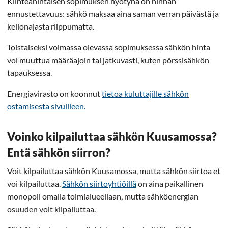
Kiinteähintaisen sopimuksen hyötynä on hinnan
ennustettavuus: sähkö maksaa aina saman verran päivästä ja
kellonajasta riippumatta.
Toistaiseksi voimassa olevassa sopimuksessa sähkön hinta
voi muuttua määräajoin tai jatkuvasti, kuten pörssisähkön
tapauksessa.
Energiavirasto on koonnut
tietoa kuluttajille sähkön
ostamisesta sivuilleen.
Voinko kilpailuttaa sähkön Kuusamossa?
Entä sähkön siirron?
Voit kilpailuttaa sähkön Kuusamossa, mutta sähkön siirtoa et
voi kilpailuttaa.
Sähkön siirtoyhtiöillä
on aina paikallinen
monopoli omalla toimialueellaan, mutta sähköenergian
osuuden voit kilpailuttaa.