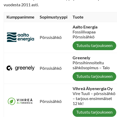
vuodesta 2011 asti.
Kumppanimme
Sopimustyyppi
Tuote
Aalto Energia
Fossiilivapaa
Pörssisähkö
Pörssisähkö
Tutustu tarjoukseen
Greenely
Pörssihinnoiteltu
sähkösopimus – Talo
Pörssisähkö
Tutustu tarjoukseen
Vihreä Älyenergia Oy
Vire Tuuli – pörssisähkö
– tarjous ensimmäiset
Pörssisähkö
12 kk!
Tutustu tarjoukseen