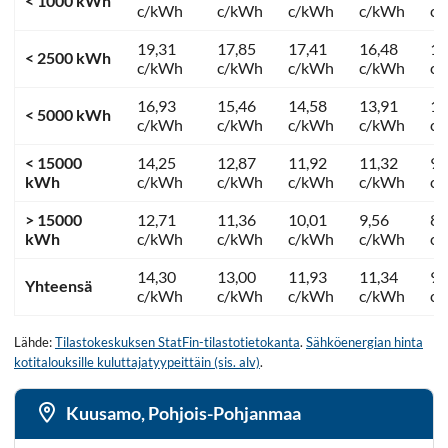
< 1000 kWh
c/kWh
c/kWh
c/kWh
c/kWh
c
19,31
17,85
17,41
16,48
12
< 2500 kWh
c/kWh
c/kWh
c/kWh
c/kWh
c
16,93
15,46
14,58
13,91
11
< 5000 kWh
c/kWh
c/kWh
c/kWh
c/kWh
c
< 15000
14,25
12,87
11,92
11,32
9,
kWh
c/kWh
c/kWh
c/kWh
c/kWh
c
> 15000
12,71
11,36
10,01
9,56
8,
kWh
c/kWh
c/kWh
c/kWh
c/kWh
c
14,30
13,00
11,93
11,34
9,
Yhteensä
c/kWh
c/kWh
c/kWh
c/kWh
c
Lähde:
Tilastokeskuksen StatFin-tilastotietokanta
.
Sähköenergian hinta
kotitalouksille kuluttajatyypeittäin (sis. alv)
.
Kuusamo, Pohjois-Pohjanmaa