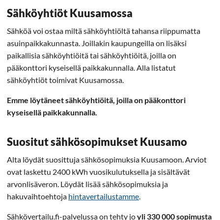
Sähköyhtiöt Kuusamossa
Sähköä voi ostaa miltä sähköyhtiöltä tahansa riippumatta
asuinpaikkakunnasta. Joillakin kaupungeilla on lisäksi
paikallisia sähköyhtiöitä tai sähköyhtiöitä, joilla on
pääkonttori kyseisellä paikkakunnalla. Alla listatut
sähköyhtiöt toimivat Kuusamossa.
Emme löytäneet sähköyhtiöitä, joilla on pääkonttori
kyseisellä paikkakunnalla.
Suositut sähkösopimukset Kuusamo
Alta löydät suosittuja sähkösopimuksia Kuusamoon. Arviot
ovat laskettu 2400 kWh vuosikulutuksella ja sisältävät
arvonlisäveron. Löydät lisää sähkösopimuksia ja
hakuvaihtoehtoja
hintavertailustamme
.
Sähkövertailu.fi-palvelussa on tehty jo
yli 330 000 sopimusta