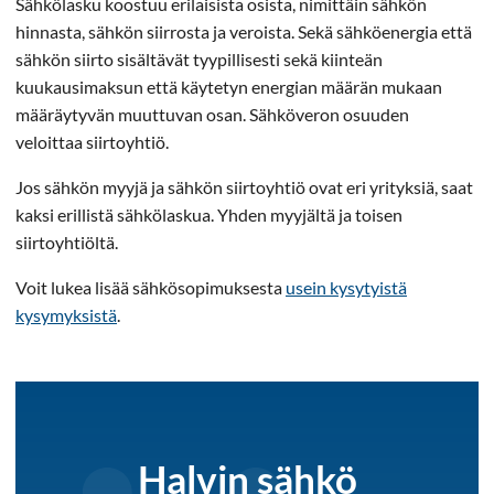
Sähkölasku koostuu erilaisista osista, nimittäin sähkön
hinnasta, sähkön siirrosta ja veroista. Sekä sähköenergia että
sähkön siirto sisältävät tyypillisesti sekä kiinteän
kuukausimaksun että käytetyn energian määrän mukaan
määräytyvän muuttuvan osan. Sähköveron osuuden
veloittaa siirtoyhtiö.
Jos sähkön myyjä ja sähkön siirtoyhtiö ovat eri yrityksiä, saat
kaksi erillistä sähkölaskua. Yhden myyjältä ja toisen
siirtoyhtiöltä.
Voit lukea lisää sähkösopimuksesta
usein kysytyistä
kysymyksistä
.
Halvin sähkö