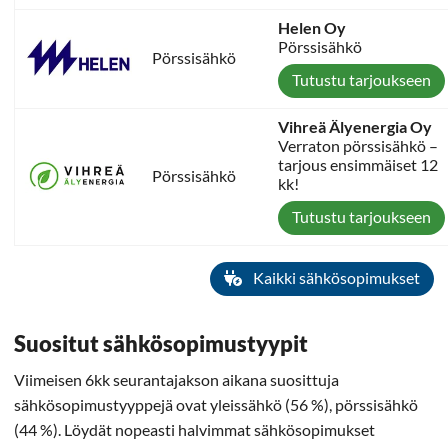
Helen Oy
Pörssisähkö
Pörssisähkö
Tutustu tarjoukseen
Vihreä Älyenergia Oy
Verraton pörssisähkö –
tarjous ensimmäiset 12
Pörssisähkö
kk!
Tutustu tarjoukseen
Kaikki sähkösopimukset
Suositut sähkösopimustyypit
Viimeisen 6kk seurantajakson aikana suosittuja
sähkösopimustyyppejä ovat yleissähkö (56 %), pörssisähkö
(44 %). Löydät nopeasti halvimmat sähkösopimukset