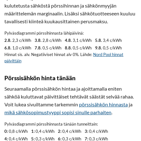
kulutetusta sähköstä pörssihinnan ja sähkönmyyjän
määrittelemän marginaalin. Lisäksi sähkötuotteeseen kuuluu
tavallisesti kiinteä kuukausittainen perusmaksu.
Pylväsdiagrammi pörssihinnasta lähipäivinä:
2.8.
2,3 c/kWh
3.8.
2,8 c/kWh
4.8.
3,1 c/kWh
5.8.
3,4 c/kWh
6.8.
1,0 c/kWh
7.8.
0,5 c/kWh
8.8.
0,5 c/kWh
9.8.
0,5 c/kWh
Hinnat sis. alv. Negatiiviset hinnat alv 0%. Lähde:
Nord Pool hinnat
päivittäin
Pörssisähkön hinta tänään
Seuraamalla pörssisähkön hintaa ja ajoittamalla eniten
sähköä kuluttavat päivittäiset tehtävät säästät selvää rahaa.
Voit lukea sivuiltamme tarkemmin
pörssisähkön hinnasta
ja
mikä sähkösopimustyyppi sopisi sinulle parhaiten
.
Pylväsdiagrammi pörssihinnasta tänään tunneittain:
0:
0,8 c/kWh
1:
0,4 c/kWh
2:
0,4 c/kWh
3:
0,4 c/kWh
4:
0,4 c/kWh
5:
0,3 c/kWh
6:
0,3 c/kWh
7:
0,3 c/kWh