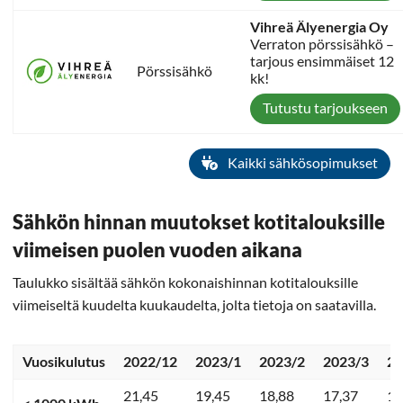
Vihreä Älyenergia Oy
Verraton pörssisähkö –
tarjous ensimmäiset 12
Pörssisähkö
kk!
Tutustu tarjoukseen
Kaikki sähkösopimukset
Sähkön hinnan muutokset kotitalouksille
viimeisen puolen vuoden aikana
Taulukko sisältää sähkön kokonaishinnan kotitalouksille
viimeiseltä kuudelta kuukaudelta, jolta tietoja on saatavilla.
Vuosikulutus
2022/12
2023/1
2023/2
2023/3
20
21,45
19,45
18,88
17,37
13