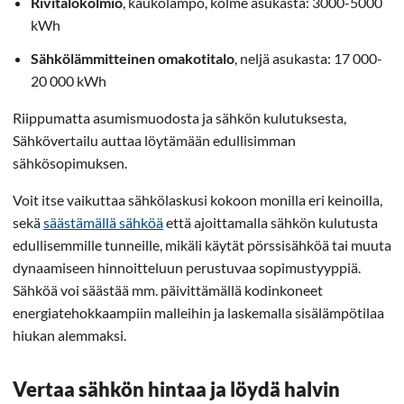
Rivitalokolmio
, kaukolämpö, kolme asukasta: 3000-5000
kWh
Sähkölämmitteinen omakotitalo
, neljä asukasta: 17 000-
20 000 kWh
Riippumatta asumismuodosta ja sähkön kulutuksesta,
Sähkövertailu auttaa löytämään edullisimman
sähkösopimuksen.
Voit itse vaikuttaa sähkölaskusi kokoon monilla eri keinoilla,
sekä
säästämällä sähköä
että ajoittamalla sähkön kulutusta
edullisemmille tunneille, mikäli käytät pörssisähköä tai muuta
dynaamiseen hinnoitteluun perustuvaa sopimustyyppiä.
Sähköä voi säästää mm. päivittämällä kodinkoneet
energiatehokkaampiin malleihin ja laskemalla sisälämpötilaa
hiukan alemmaksi.
Vertaa sähkön hintaa ja löydä halvin