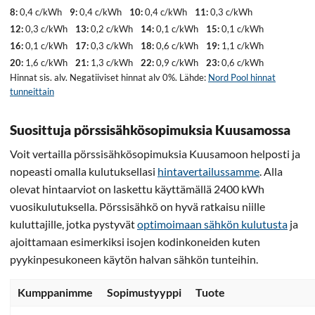
8:
0,4 c/kWh
9:
0,4 c/kWh
10:
0,4 c/kWh
11:
0,3 c/kWh
12:
0,3 c/kWh
13:
0,2 c/kWh
14:
0,1 c/kWh
15:
0,1 c/kWh
16:
0,1 c/kWh
17:
0,3 c/kWh
18:
0,6 c/kWh
19:
1,1 c/kWh
20:
1,6 c/kWh
21:
1,3 c/kWh
22:
0,9 c/kWh
23:
0,6 c/kWh
Hinnat sis. alv. Negatiiviset hinnat alv 0%. Lähde:
Nord Pool hinnat
tunneittain
Suosittuja pörssisähkösopimuksia Kuusamossa
Voit vertailla pörssisähkösopimuksia Kuusamoon helposti ja
nopeasti omalla kulutuksellasi
hintavertailussamme
. Alla
olevat hintaarviot on laskettu käyttämällä 2400 kWh
vuosikulutuksella. Pörssisähkö on hyvä ratkaisu niille
kuluttajille, jotka pystyvät
optimoimaan sähkön kulutusta
ja
ajoittamaan esimerkiksi isojen kodinkoneiden kuten
pyykinpesukoneen käytön halvan sähkön tunteihin.
Kumppanimme
Sopimustyyppi
Tuote