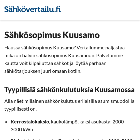
Sähkön hintavertailu
Pienyri
Sähkösopimus Kuusamo
Haussa sähkösopimus Kuusamo? Vertailumme paljastaa
mikä on halvin sähkösopimus Kuusamoon. Palvelumme
kautta voit kilpailuttaa sähköt ja löytää parhaan
sähkötarjouksen juuri omaan kotiin.
Tyypillisiä sähkönkulutuksia Kuusamossa
Alla näet millainen sähkönkulutus erilaisilla asumismuodoilla
tyypillisesti on.
Kerrostalokaksio
, kaukolämpö, kaksi asukasta: 2000-
3000 kWh