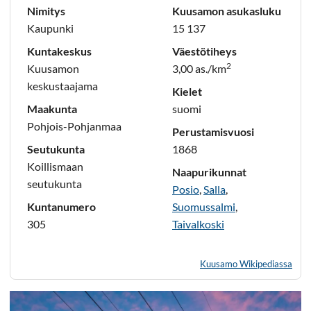
Nimitys
Kuusamon asukasluku
Kaupunki
15 137
Kuntakeskus
Väestötiheys
2
Kuusamon
3,00 as./km
keskustaajama
Kielet
Maakunta
suomi
Pohjois-Pohjanmaa
Perustamisvuosi
Seutukunta
1868
Koillismaan
Naapurikunnat
seutukunta
Posio
,
Salla
,
Kuntanumero
Suomussalmi
,
305
Taivalkoski
Kuusamo Wikipediassa