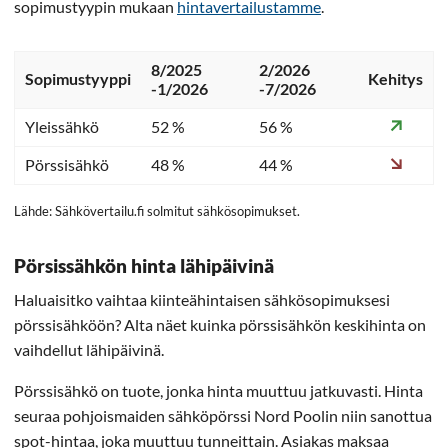
sopimustyypin mukaan
hintavertailustamme
.
8/2025
2/2026
Sopimustyyppi
Kehitys
-1/2026
-7/2026
Yleissähkö
52 %
56 %
Pörssisähkö
48 %
44 %
Lähde: Sähkövertailu.fi solmitut sähkösopimukset.
Pörsissähkön hinta lähipäivinä
Haluaisitko vaihtaa kiinteähintaisen sähkösopimuksesi
pörssisähköön? Alta näet kuinka pörssisähkön keskihinta on
vaihdellut lähipäivinä.
Pörssisähkö on tuote, jonka hinta muuttuu jatkuvasti. Hinta
seuraa pohjoismaiden sähköpörssi Nord Poolin niin sanottua
spot-hintaa, joka muuttuu tunneittain. Asiakas maksaa