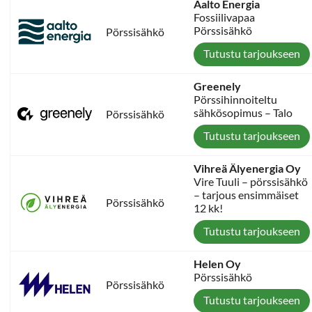
Aalto Energia
Fossiilivapaa
Pörssisähkö
Pörssisähkö
Tutustu tarjoukseen
Greenely
Pörssihinnoiteltu
sähkösopimus – Talo
Pörssisähkö
Tutustu tarjoukseen
Vihreä Älyenergia Oy
Vire Tuuli – pörssisähkö
– tarjous ensimmäiset
Pörssisähkö
12 kk!
Tutustu tarjoukseen
Helen Oy
Pörssisähkö
Pörssisähkö
Tutustu tarjoukseen