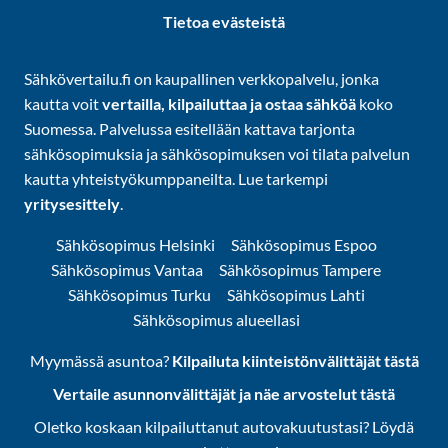
Tietoa evästeistä
Sähkövertailu.fi on kaupallinen verkkopalvelu, jonka
kautta voit
vertailla, kilpailuttaa ja ostaa sähköä
koko
Suomessa. Palvelussa esitellään kattava tarjonta
sähkösopimuksia ja sähkösopimuksen voi tilata palvelun
kautta yhteistyökumppaneilta. Lue tarkempi
yritysesittely
.
Sähkösopimus Helsinki
Sähkösopimus Espoo
Sähkösopimus Vantaa
Sähkösopimus Tampere
Sähkösopimus Turku
Sähkösopimus Lahti
Sähkösopimus alueellasi
Myymässä asuntoa?
Kilpailuta kiinteistönvälittäjät tästä
Vertaile asunnonvälittäjät ja näe arvostelut tästä
Oletko koskaan kilpailuttanut autovakuutustasi? Löydä