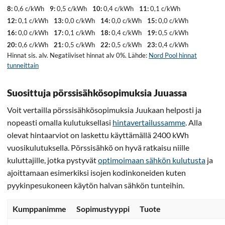
8:
0,6 c/kWh
9:
0,5 c/kWh
10:
0,4 c/kWh
11:
0,1 c/kWh
12:
0,1 c/kWh
13:
0,0 c/kWh
14:
0,0 c/kWh
15:
0,0 c/kWh
16:
0,0 c/kWh
17:
0,1 c/kWh
18:
0,4 c/kWh
19:
0,5 c/kWh
20:
0,6 c/kWh
21:
0,5 c/kWh
22:
0,5 c/kWh
23:
0,4 c/kWh
Hinnat sis. alv. Negatiiviset hinnat alv 0%. Lähde:
Nord Pool hinnat
tunneittain
Suosittuja pörssisähkösopimuksia Juuassa
Voit vertailla pörssisähkösopimuksia Juukaan helposti ja
nopeasti omalla kulutuksellasi
hintavertailussamme
. Alla
olevat hintaarviot on laskettu käyttämällä 2400 kWh
vuosikulutuksella. Pörssisähkö on hyvä ratkaisu niille
kuluttajille, jotka pystyvät
optimoimaan sähkön kulutusta
ja
ajoittamaan esimerkiksi isojen kodinkoneiden kuten
pyykinpesukoneen käytön halvan sähkön tunteihin.
Kumppanimme
Sopimustyyppi
Tuote