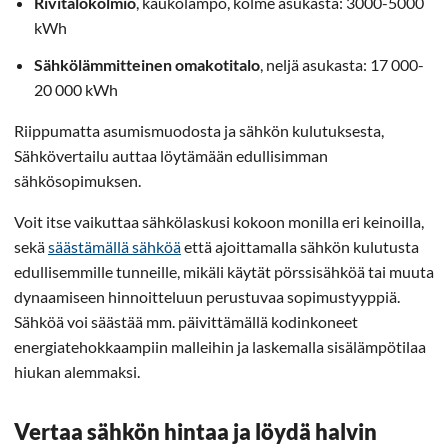
Rivitalokolmio
, kaukolämpö, kolme asukasta: 3000-5000
kWh
Sähkölämmitteinen omakotitalo
, neljä asukasta: 17 000-
20 000 kWh
Riippumatta asumismuodosta ja sähkön kulutuksesta,
Sähkövertailu auttaa löytämään edullisimman
sähkösopimuksen.
Voit itse vaikuttaa sähkölaskusi kokoon monilla eri keinoilla,
sekä
säästämällä sähköä
että ajoittamalla sähkön kulutusta
edullisemmille tunneille, mikäli käytät pörssisähköä tai muuta
dynaamiseen hinnoitteluun perustuvaa sopimustyyppiä.
Sähköä voi säästää mm. päivittämällä kodinkoneet
energiatehokkaampiin malleihin ja laskemalla sisälämpötilaa
hiukan alemmaksi.
Vertaa sähkön hintaa ja löydä halvin