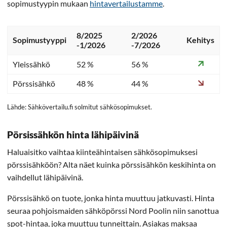
sopimustyypin mukaan
hintavertailustamme
.
8/2025
2/2026
Sopimustyyppi
Kehitys
-1/2026
-7/2026
Yleissähkö
52 %
56 %
Pörssisähkö
48 %
44 %
Lähde: Sähkövertailu.fi solmitut sähkösopimukset.
Pörsissähkön hinta lähipäivinä
Haluaisitko vaihtaa kiinteähintaisen sähkösopimuksesi
pörssisähköön? Alta näet kuinka pörssisähkön keskihinta on
vaihdellut lähipäivinä.
Pörssisähkö on tuote, jonka hinta muuttuu jatkuvasti. Hinta
seuraa pohjoismaiden sähköpörssi Nord Poolin niin sanottua
spot-hintaa, joka muuttuu tunneittain. Asiakas maksaa