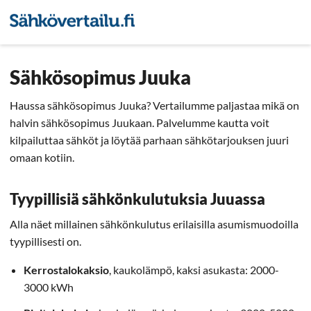
Sähkön hintavertailu
Pienyri
Sähkösopimus Juuka
Haussa sähkösopimus Juuka? Vertailumme paljastaa mikä on
halvin sähkösopimus Juukaan. Palvelumme kautta voit
kilpailuttaa sähköt ja löytää parhaan sähkötarjouksen juuri
omaan kotiin.
Tyypillisiä sähkönkulutuksia Juuassa
Alla näet millainen sähkönkulutus erilaisilla asumismuodoilla
tyypillisesti on.
Kerrostalokaksio
, kaukolämpö, kaksi asukasta: 2000-
3000 kWh