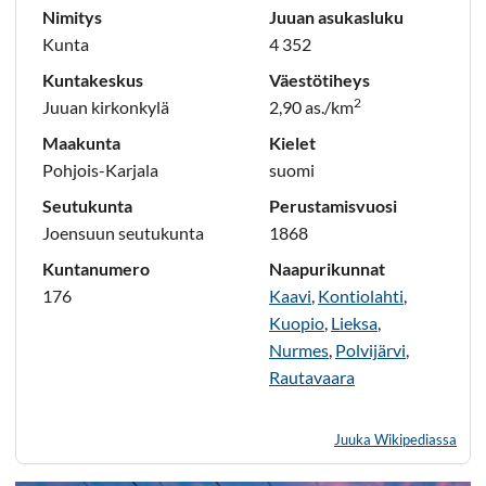
Nimitys
Juuan asukasluku
Kunta
4 352
Kuntakeskus
Väestötiheys
2
Juuan kirkonkylä
2,90 as./km
Maakunta
Kielet
Pohjois-Karjala
suomi
Seutukunta
Perustamisvuosi
Joensuun seutukunta
1868
Kuntanumero
Naapurikunnat
176
Kaavi
,
Kontiolahti
,
Kuopio
,
Lieksa
,
Nurmes
,
Polvijärvi
,
Rautavaara
Juuka Wikipediassa