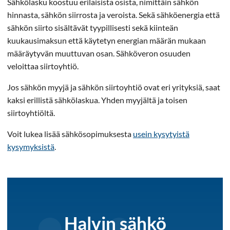
Sähkölasku koostuu erilaisista osista, nimittäin sähkön
hinnasta, sähkön siirrosta ja veroista. Sekä sähköenergia että
sähkön siirto sisältävät tyypillisesti sekä kiinteän
kuukausimaksun että käytetyn energian määrän mukaan
määräytyvän muuttuvan osan. Sähköveron osuuden
veloittaa siirtoyhtiö.
Jos sähkön myyjä ja sähkön siirtoyhtiö ovat eri yrityksiä, saat
kaksi erillistä sähkölaskua. Yhden myyjältä ja toisen
siirtoyhtiöltä.
Voit lukea lisää sähkösopimuksesta
usein kysytyistä
kysymyksistä
.
Halvin sähkö