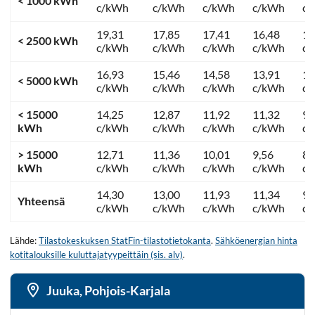
< 1000 kWh
c/kWh
c/kWh
c/kWh
c/kWh
c
19,31
17,85
17,41
16,48
12
< 2500 kWh
c/kWh
c/kWh
c/kWh
c/kWh
c
16,93
15,46
14,58
13,91
11
< 5000 kWh
c/kWh
c/kWh
c/kWh
c/kWh
c
< 15000
14,25
12,87
11,92
11,32
9,
kWh
c/kWh
c/kWh
c/kWh
c/kWh
c
> 15000
12,71
11,36
10,01
9,56
8,
kWh
c/kWh
c/kWh
c/kWh
c/kWh
c
14,30
13,00
11,93
11,34
9,
Yhteensä
c/kWh
c/kWh
c/kWh
c/kWh
c
Lähde:
Tilastokeskuksen StatFin-tilastotietokanta
.
Sähköenergian hinta
kotitalouksille kuluttajatyypeittäin (sis. alv)
.
Juuka, Pohjois-Karjala