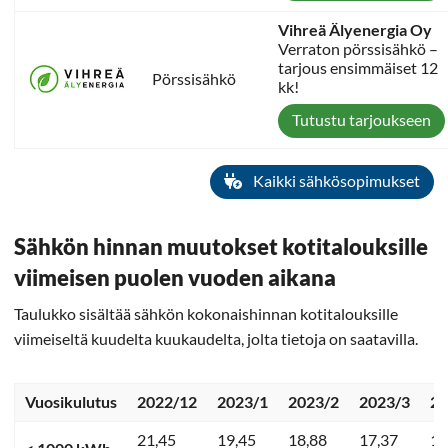
Vihreä Älyenergia Oy
Verraton pörssisähkö –
tarjous ensimmäiset 12
Pörssisähkö
kk!
Tutustu tarjoukseen
Kaikki sähkösopimukset
Sähkön hinnan muutokset kotitalouksille
viimeisen puolen vuoden aikana
Taulukko sisältää sähkön kokonaishinnan kotitalouksille
viimeiseltä kuudelta kuukaudelta, jolta tietoja on saatavilla.
Vuosikulutus
2022/12
2023/1
2023/2
2023/3
20
21,45
19,45
18,88
17,37
13