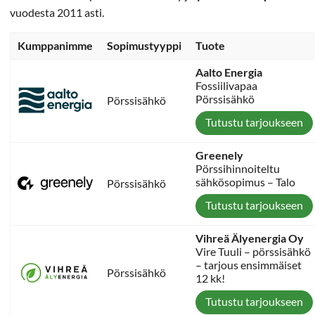
vuodesta 2011 asti.
Kumppanimme
Sopimustyyppi
Tuote
Aalto Energia
Fossiilivapaa
Pörssisähkö
Pörssisähkö
Tutustu tarjoukseen
Greenely
Pörssihinnoiteltu
sähkösopimus – Talo
Pörssisähkö
Tutustu tarjoukseen
Vihreä Älyenergia Oy
Vire Tuuli – pörssisähkö
– tarjous ensimmäiset
Pörssisähkö
12 kk!
Tutustu tarjoukseen