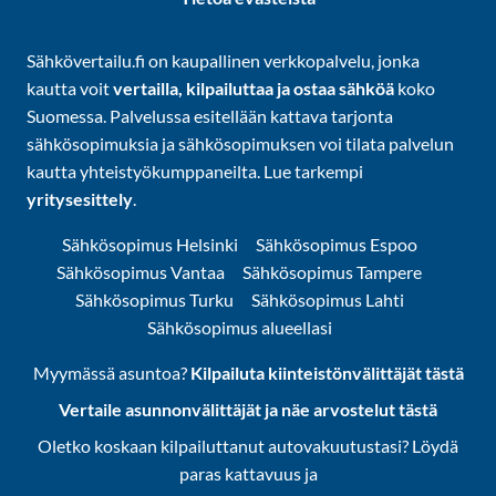
Sähkövertailu.fi on kaupallinen verkkopalvelu, jonka
kautta voit
vertailla, kilpailuttaa ja ostaa sähköä
koko
Suomessa. Palvelussa esitellään kattava tarjonta
sähkösopimuksia ja sähkösopimuksen voi tilata palvelun
kautta yhteistyökumppaneilta. Lue tarkempi
yritysesittely
.
Sähkösopimus Helsinki
Sähkösopimus Espoo
Sähkösopimus Vantaa
Sähkösopimus Tampere
Sähkösopimus Turku
Sähkösopimus Lahti
Sähkösopimus alueellasi
Myymässä asuntoa?
Kilpailuta kiinteistönvälittäjät tästä
Vertaile asunnonvälittäjät ja näe arvostelut tästä
Oletko koskaan kilpailuttanut autovakuutustasi? Löydä
paras kattavuus ja