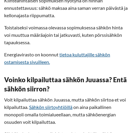
Kiinteähintaisen sopimuksen hyötynä on hinnan
ennustettavuus: sähkö maksaa aina saman verran päivästä ja
kellonajasta riippumatta.
Toistaiseksi voimassa olevassa sopimuksessa sähkön hinta
voi muuttua määräajoin tai jatkuvasti, kuten pörssisähkön
tapauksessa.
Energiavirasto on koonnut
tietoa kuluttajille sähkön
ostamisesta sivuilleen.
Voinko kilpailuttaa sähkön Juuassa? Entä
sähkön siirron?
Voit kilpailuttaa sähkön Juuassa, mutta sähkön siirtoa et voi
kilpailuttaa.
Sähkön siirtoyhtiöillä
on aina paikallinen
monopoli omalla toimialueellaan, mutta sähköenergian
osuuden voit kilpailuttaa.