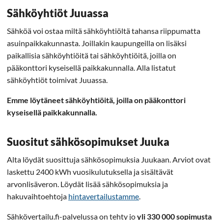
Sähköyhtiöt Juuassa
Sähköä voi ostaa miltä sähköyhtiöltä tahansa riippumatta
asuinpaikkakunnasta. Joillakin kaupungeilla on lisäksi
paikallisia sähköyhtiöitä tai sähköyhtiöitä, joilla on
pääkonttori kyseisellä paikkakunnalla. Alla listatut
sähköyhtiöt toimivat Juuassa.
Emme löytäneet sähköyhtiöitä, joilla on pääkonttori
kyseisellä paikkakunnalla.
Suositut sähkösopimukset Juuka
Alta löydät suosittuja sähkösopimuksia Juukaan. Arviot ovat
laskettu 2400 kWh vuosikulutuksella ja sisältävät
arvonlisäveron. Löydät lisää sähkösopimuksia ja
hakuvaihtoehtoja
hintavertailustamme
.
Sähkövertailu.fi-palvelussa on tehty jo
yli 330 000 sopimusta