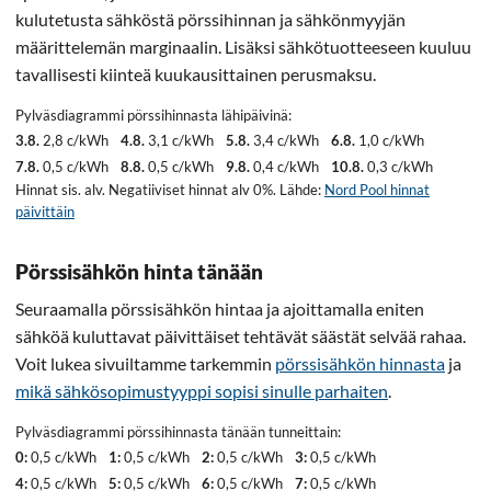
kulutetusta sähköstä pörssihinnan ja sähkönmyyjän
määrittelemän marginaalin. Lisäksi sähkötuotteeseen kuuluu
tavallisesti kiinteä kuukausittainen perusmaksu.
Pylväsdiagrammi pörssihinnasta lähipäivinä:
3.8.
2,8 c/kWh
4.8.
3,1 c/kWh
5.8.
3,4 c/kWh
6.8.
1,0 c/kWh
7.8.
0,5 c/kWh
8.8.
0,5 c/kWh
9.8.
0,4 c/kWh
10.8.
0,3 c/kWh
Hinnat sis. alv. Negatiiviset hinnat alv 0%. Lähde:
Nord Pool hinnat
päivittäin
Pörssisähkön hinta tänään
Seuraamalla pörssisähkön hintaa ja ajoittamalla eniten
sähköä kuluttavat päivittäiset tehtävät säästät selvää rahaa.
Voit lukea sivuiltamme tarkemmin
pörssisähkön hinnasta
ja
mikä sähkösopimustyyppi sopisi sinulle parhaiten
.
Pylväsdiagrammi pörssihinnasta tänään tunneittain:
0:
0,5 c/kWh
1:
0,5 c/kWh
2:
0,5 c/kWh
3:
0,5 c/kWh
4:
0,5 c/kWh
5:
0,5 c/kWh
6:
0,5 c/kWh
7:
0,5 c/kWh