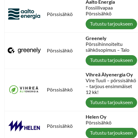
Aalto Energia
Fossiilivapaa
Pörssisähkö
Pörssisähkö
Tutustu tarjoukseen
Greenely
Pörssihinnoiteltu
sähkösopimus – Talo
Pörssisähkö
Tutustu tarjoukseen
Vihreä Älyenergia Oy
Vire Tuuli – pörssisähkö
– tarjous ensimmäiset
Pörssisähkö
12 kk!
Tutustu tarjoukseen
Helen Oy
Pörssisähkö
Pörssisähkö
Tutustu tarjoukseen