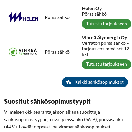
Helen Oy
Pörssisähkö
Pörssisähkö
Tutustu tarjoukseen
Vihreä Älyenergia Oy
Verraton pörssisähkö –
tarjous ensimmäiset 12
Pörssisähkö
kk!
Tutustu tarjoukseen
Kaikki sähkösopimukset
Suositut sähkösopimustyypit
Viimeisen 6kk seurantajakson aikana suosittuja
sähkösopimustyyppejä ovat yleissähkö (56 %), pörssisähkö
(44 %). Löydät nopeasti halvimmat sähkösopimukset