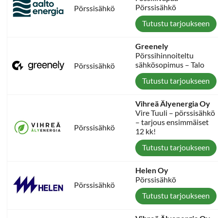
Pörssisähkö
Pörssisähkö
Tutustu tarjoukseen
Greenely
Pörssihinnoiteltu
sähkösopimus – Talo
Pörssisähkö
Tutustu tarjoukseen
Vihreä Älyenergia Oy
Vire Tuuli – pörssisähkö
– tarjous ensimmäiset
Pörssisähkö
12 kk!
Tutustu tarjoukseen
Helen Oy
Pörssisähkö
Pörssisähkö
Tutustu tarjoukseen