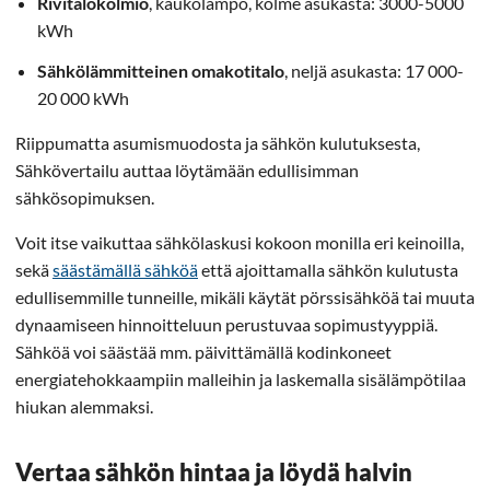
Rivitalokolmio
, kaukolämpö, kolme asukasta: 3000-5000
kWh
Sähkölämmitteinen omakotitalo
, neljä asukasta: 17 000-
20 000 kWh
Riippumatta asumismuodosta ja sähkön kulutuksesta,
Sähkövertailu auttaa löytämään edullisimman
sähkösopimuksen.
Voit itse vaikuttaa sähkölaskusi kokoon monilla eri keinoilla,
sekä
säästämällä sähköä
että ajoittamalla sähkön kulutusta
edullisemmille tunneille, mikäli käytät pörssisähköä tai muuta
dynaamiseen hinnoitteluun perustuvaa sopimustyyppiä.
Sähköä voi säästää mm. päivittämällä kodinkoneet
energiatehokkaampiin malleihin ja laskemalla sisälämpötilaa
hiukan alemmaksi.
Vertaa sähkön hintaa ja löydä halvin