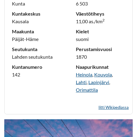
Kunta
6 503
Kuntakeskus
Väestötiheys
2
Kausala
11,00 as./km
Maakunta
Kielet
Päijät-Häme
suomi
Seutukunta
Perustamisvuosi
Lahden seutukunta
1870
Kuntanumero
Naapurikunnat
142
Heinola
,
Kouvola
,
Lahti
,
Lapinjärvi
,
Orimattila
Iitti Wikipediassa