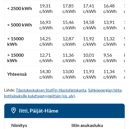
19,31
17,85
17,41
16,48
12
< 2500 kWh
c/kWh
c/kWh
c/kWh
c/kWh
c
16,93
15,46
14,58
13,91
11
< 5000 kWh
c/kWh
c/kWh
c/kWh
c/kWh
c
< 15000
14,25
12,87
11,92
11,32
9,
kWh
c/kWh
c/kWh
c/kWh
c/kWh
c
> 15000
12,71
11,36
10,01
9,56
8,
kWh
c/kWh
c/kWh
c/kWh
c/kWh
c
14,30
13,00
11,93
11,34
9,
Yhteensä
c/kWh
c/kWh
c/kWh
c/kWh
c
Lähde:
Tilastokeskuksen StatFin-tilastotietokanta
.
Sähköenergian hinta
kotitalouksille kuluttajatyypeittäin (sis. alv)
.
Iitti, Päijät-Häme
Nimitys
Iitin asukasluku