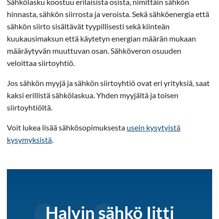
Sähkölasku koostuu erilaisista osista, nimittäin sähkön
hinnasta, sähkön siirrosta ja veroista. Sekä sähköenergia että
sähkön siirto sisältävät tyypillisesti sekä kiinteän
kuukausimaksun että käytetyn energian määrän mukaan
määräytyvän muuttuvan osan. Sähköveron osuuden
veloittaa siirtoyhtiö.
Jos sähkön myyjä ja sähkön siirtoyhtiö ovat eri yrityksiä, saat
kaksi erillistä sähkölaskua. Yhden myyjältä ja toisen
siirtoyhtiöltä.
Voit lukea lisää sähkösopimuksesta
usein kysytyistä
kysymyksistä
.
Halvin sähkö Iitti