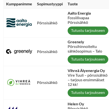
Kumppanimme
Sopimustyyppi
Tuote
Aalto Energia
Fossiilivapaa
Pörssisähkö
Pörssisähkö
Tutustu tarjoukseen
Greenely
Pörssihinnoiteltu
sähkösopimus – Talo
Pörssisähkö
Tutustu tarjoukseen
Vihreä Älyenergia Oy
Vire Tuuli – pörssisähkö
– tarjous ensimmäiset
Pörssisähkö
12 kk!
Tutustu tarjoukseen
Helen Oy
Pörssisähkö