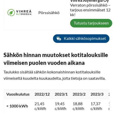
Vihreä Älyenergia Oy
Verraton pörssisähkö –
tarjous ensimmäiset 12
Pörssisähkö
kk!
Tutustu tarjoukseen
Kaikki sähkösopimukset
Sähkön hinnan muutokset kotitalouksille
viimeisen puolen vuoden aikana
Taulukko sisältää sähkön kokonaishinnan kotitalouksille
viimeiseltä kuudelta kuukaudelta, jolta tietoja on saatavilla.
Vuosikulutus
2022/12
2023/1
2023/2
2023/3
20
21,45
19,45
18,88
17,37
13
< 1000 kWh
c/kWh
c/kWh
c/kWh
c/kWh
c