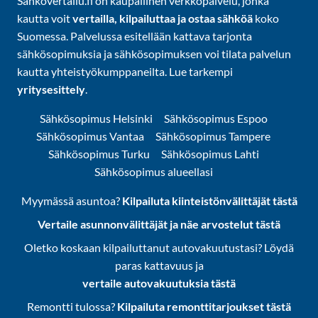
Sähkövertailu.fi on kaupallinen verkkopalvelu, jonka
kautta voit
vertailla, kilpailuttaa ja ostaa sähköä
koko
Suomessa. Palvelussa esitellään kattava tarjonta
sähkösopimuksia ja sähkösopimuksen voi tilata palvelun
kautta yhteistyökumppaneilta. Lue tarkempi
yritysesittely
.
Sähkösopimus Helsinki
Sähkösopimus Espoo
Sähkösopimus Vantaa
Sähkösopimus Tampere
Sähkösopimus Turku
Sähkösopimus Lahti
Sähkösopimus alueellasi
Myymässä asuntoa?
Kilpailuta kiinteistönvälittäjät tästä
Vertaile asunnonvälittäjät ja näe arvostelut tästä
Oletko koskaan kilpailuttanut autovakuutustasi? Löydä
paras kattavuus ja
vertaile autovakuutuksia tästä
Remontti tulossa?
Kilpailuta remonttitarjoukset tästä