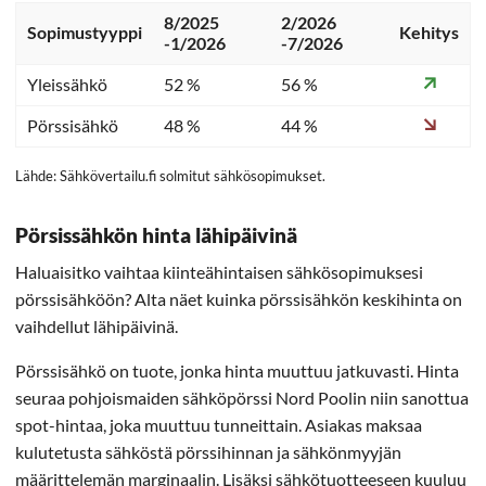
8/2025
2/2026
Sopimustyyppi
Kehitys
-1/2026
-7/2026
Yleissähkö
52 %
56 %
Pörssisähkö
48 %
44 %
Lähde: Sähkövertailu.fi solmitut sähkösopimukset.
Pörsissähkön hinta lähipäivinä
Haluaisitko vaihtaa kiinteähintaisen sähkösopimuksesi
pörssisähköön? Alta näet kuinka pörssisähkön keskihinta on
vaihdellut lähipäivinä.
Pörssisähkö on tuote, jonka hinta muuttuu jatkuvasti. Hinta
seuraa pohjoismaiden sähköpörssi Nord Poolin niin sanottua
spot-hintaa, joka muuttuu tunneittain. Asiakas maksaa
kulutetusta sähköstä pörssihinnan ja sähkönmyyjän
määrittelemän marginaalin. Lisäksi sähkötuotteeseen kuuluu