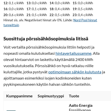
12:
0,1 c/kWh
13:
0,0 c/kWh
14:
0,0 c/kWh
15:
0,0 c/kWh
16:
0,0 c/kWh
17:
0,1 c/kWh
18:
0,4 c/kWh
19:
0,5 c/kWh
20:
0,6 c/kWh
21:
0,5 c/kWh
22:
0,5 c/kWh
23:
0,4 c/kWh
Hinnat sis. alv. Negatiiviset hinnat alv 0%. Lähde:
Nord Pool hinnat
tunneittain
Suosittuja pörssisähkösopimuksia Iitissä
Voit vertailla pörssisähkösopimuksia Iittiin helposti ja
nopeasti omalla kulutuksellasi
hintavertailussamme
. Alla
olevat hintaarviot on laskettu käyttämällä 2400 kWh
vuosikulutuksella. Pörssisähkö on hyvä ratkaisu niille
kuluttajille, jotka pystyvät
optimoimaan sähkön kulutusta
ja
ajoittamaan esimerkiksi isojen kodinkoneiden kuten
pyykinpesukoneen käytön halvan sähkön tunteihin.
Kumppanimme
Sopimustyyppi
Tuote
Aalto Energia
Fossiilivapaa