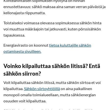
Kiinteähintaisen sopimuksen hyötynä on hinnan
ennustettavuus: sähkö maksaa aina saman verran päivästä ja
kellonajasta riippumatta.
Toistaiseksi voimassa olevassa sopimuksessa sähkön hinta
voi muuttua määräajoin tai jatkuvasti, kuten pörssisähkön
tapauksessa.
Energiavirasto on koonnut
tietoa kuluttajille sähkön
ostamisesta sivuilleen.
Voinko kilpailuttaa sähkön Iitissä? Entä
sähkön siirron?
Voit kilpailuttaa sähkön Iitissä, mutta sähkön siirtoa et voi
kilpailuttaa.
Sähkön siirtoyhtiöillä
on aina paikallinen
monopoli omalla toimialueellaan, mutta sähköenergian
osuuden voit kilpailuttaa.