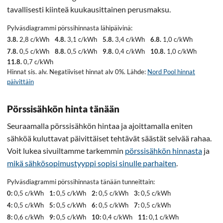
tavallisesti kiinteä kuukausittainen perusmaksu.
Pylväsdiagrammi pörssihinnasta lähipäivinä:
3.8.
2,8 c/kWh
4.8.
3,1 c/kWh
5.8.
3,4 c/kWh
6.8.
1,0 c/kWh
7.8.
0,5 c/kWh
8.8.
0,5 c/kWh
9.8.
0,4 c/kWh
10.8.
1,0 c/kWh
11.8.
0,7 c/kWh
Hinnat sis. alv. Negatiiviset hinnat alv 0%. Lähde:
Nord Pool hinnat
päivittäin
Pörssisähkön hinta tänään
Seuraamalla pörssisähkön hintaa ja ajoittamalla eniten
sähköä kuluttavat päivittäiset tehtävät säästät selvää rahaa.
Voit lukea sivuiltamme tarkemmin
pörssisähkön hinnasta
ja
mikä sähkösopimustyyppi sopisi sinulle parhaiten
.
Pylväsdiagrammi pörssihinnasta tänään tunneittain:
0:
0,5 c/kWh
1:
0,5 c/kWh
2:
0,5 c/kWh
3:
0,5 c/kWh
4:
0,5 c/kWh
5:
0,5 c/kWh
6:
0,5 c/kWh
7:
0,5 c/kWh
8:
0,6 c/kWh
9:
0,5 c/kWh
10:
0,4 c/kWh
11:
0,1 c/kWh