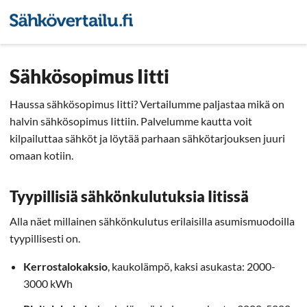
Sähkön hintavertailu
Pienyri
Sähkösopimus Iitti
Haussa sähkösopimus Iitti? Vertailumme paljastaa mikä on
halvin sähkösopimus Iittiin. Palvelumme kautta voit
kilpailuttaa sähköt ja löytää parhaan sähkötarjouksen juuri
omaan kotiin.
Tyypillisiä sähkönkulutuksia Iitissä
Alla näet millainen sähkönkulutus erilaisilla asumismuodoilla
tyypillisesti on.
Kerrostalokaksio
, kaukolämpö, kaksi asukasta: 2000-
3000 kWh