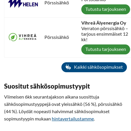
Pörssisähkö
Tutustu tarjoukseen
Vihreä Älyenergia Oy
Verraton pörssisähkö –
tarjous ensimmäiset 12
Pörssisähkö
kk!
Tutustu tarjoukseen
Kaikki sähkösopimukset
Suositut sähkösopimustyypit
Viimeisen 6kk seurantajakson aikana suosittuja
sähkösopimustyyppejä ovat yleissähkö (56 %), pörssisähkö
(44 %). Löydät nopeasti halvimmat sähkösopimukset
sopimustyypin mukaan
hintavertailustamme
.