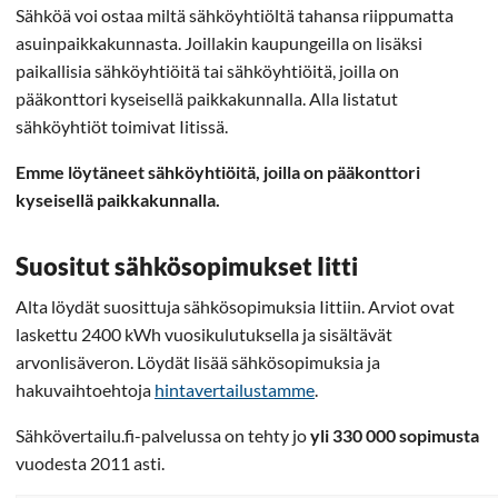
Sähköä voi ostaa miltä sähköyhtiöltä tahansa riippumatta
asuinpaikkakunnasta. Joillakin kaupungeilla on lisäksi
paikallisia sähköyhtiöitä tai sähköyhtiöitä, joilla on
pääkonttori kyseisellä paikkakunnalla. Alla listatut
sähköyhtiöt toimivat Iitissä.
Emme löytäneet sähköyhtiöitä, joilla on pääkonttori
kyseisellä paikkakunnalla.
Suositut sähkösopimukset Iitti
Alta löydät suosittuja sähkösopimuksia Iittiin. Arviot ovat
laskettu 2400 kWh vuosikulutuksella ja sisältävät
arvonlisäveron. Löydät lisää sähkösopimuksia ja
hakuvaihtoehtoja
hintavertailustamme
.
Sähkövertailu.fi-palvelussa on tehty jo
yli 330 000 sopimusta
vuodesta 2011 asti.