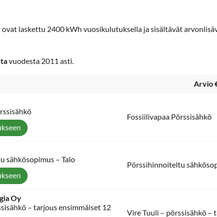
t ovat laskettu 2400 kWh vuosikulutuksella ja sisältävät arvonlis
sta
vuodesta 2011 asti.
Arvio 
örssisähkö
Fossiilivapaa Pörssisähkö
ukseen
tu sähkösopimus – Talo
Pörssihinnoiteltu sähköso
ukseen
gia Oy
rssisähkö – tarjous ensimmäiset 12
Vire Tuuli – pörssisähkö –