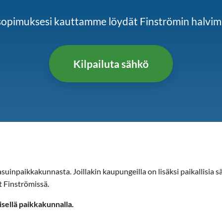
ösopimuksesi kauttamme löydät Finströmin halv
Kilpailuta sähkö
uinpaikkakunnasta. Joillakin kaupungeilla on lisäksi paikallisia sä
t Finströmissä.
isellä paikkakunnalla.