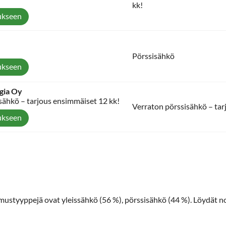
kk!
ukseen
Pörssisähkö
ukseen
gia Oy
sähkö – tarjous ensimmäiset 12 kk!
Verraton pörssisähkö – tar
ukseen
imustyyppejä ovat yleissähkö (56 %), pörssisähkö (44 %). Löydät