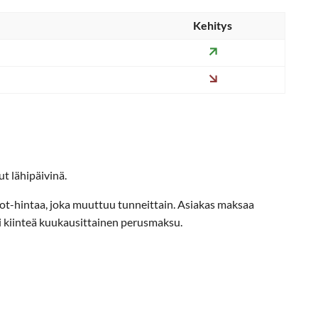
Kehitys
t lähipäivinä.
ot-hintaa, joka muuttuu tunneittain. Asiakas maksaa
i kiinteä kuukausittainen perusmaksu.