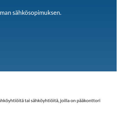
imman sähkösopimuksen.
hköyhtiöitä tai sähköyhtiöitä, joilla on pääkonttori