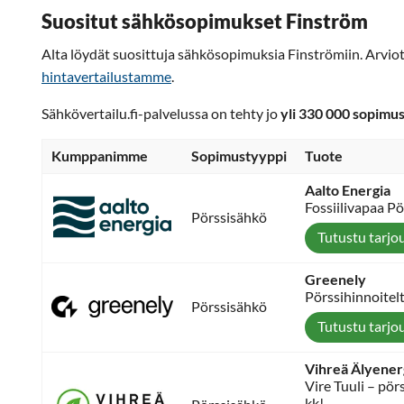
Suositut sähkösopimukset Finström
Alta löydät suosittuja sähkösopimuksia Finströmiin. Arvio
hintavertailustamme
.
Sähkövertailu.fi-palvelussa on tehty jo
yli 330 000 sopimu
Kumppanimme
Sopimustyyppi
Tuote
Aalto Energia
Fossiilivapaa P
Pörssisähkö
Tutustu tarjo
Greenely
Pörssihinnoitel
Pörssisähkö
Tutustu tarjo
Vihreä Älyener
Vire Tuuli – pö
kk!