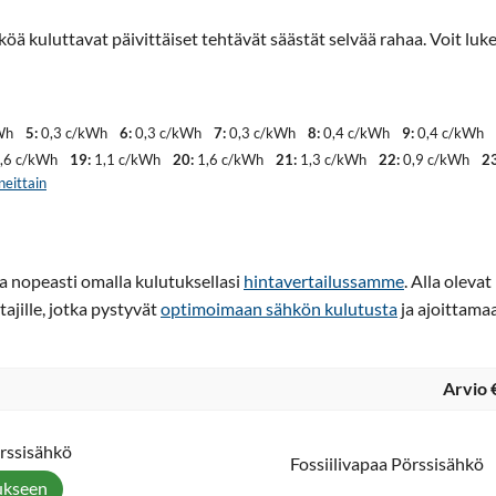
köä kuluttavat päivittäiset tehtävät säästät selvää rahaa. Voit l
Wh
5:
0,3 c/kWh
6:
0,3 c/kWh
7:
0,3 c/kWh
8:
0,4 c/kWh
9:
0,4 c/kWh
,6 c/kWh
19:
1,1 c/kWh
20:
1,6 c/kWh
21:
1,3 c/kWh
22:
0,9 c/kWh
23
neittain
ja nopeasti omalla kulutuksellasi
hintavertailussamme
. Alla oleva
tajille, jotka pystyvät
optimoimaan sähkön kulutusta
ja ajoittama
Arvio 
örssisähkö
Fossiilivapaa Pörssisähkö
ukseen