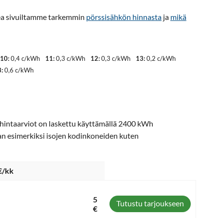
ukea sivuiltamme tarkemmin
pörssisähkön hinnasta
ja
mikä
10:
0,4 c/kWh
11:
0,3 c/kWh
12:
0,3 c/kWh
13:
0,2 c/kWh
:
0,6 c/kWh
t hintaarviot on laskettu käyttämällä 2400 kWh
an esimerkiksi isojen kodinkoneiden kuten
€/kk
5
Tutustu tarjoukseen
€