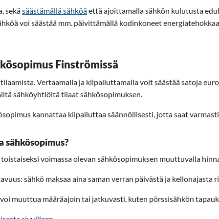
a, sekä
säästämällä sähköä
että ajoittamalla sähkön kulutusta edul
köä voi säästää mm. päivittämällä kodinkoneet energiatehokkaamp
ähkösopimus Finströmissä
amista. Vertaamalla ja kilpailuttamalla voit säästää satoja euroja
 miltä sähköyhtiöltä tilaat sähkösopimuksen.
opimus kannattaa kilpailuttaa säännöllisesti, jotta saat varmasti
eva sähkösopimus?
i toistaiseksi voimassa olevan sähkösopimuksen muuttuvalla hinna
vuus: sähkö maksaa aina saman verran päivästä ja kellonajasta r
voi muuttua määräajoin tai jatkuvasti, kuten pörssisähkön tapauk
isesta sivuilleen.