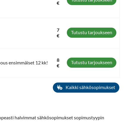
€
7
Tutustu tarjoukseen
€
8
Tutustu tarjoukseen
jous ensimmäiset 12 kk!
€
Kaikki sähkösopimukset
 nopeasti halvimmat sähkösopimukset sopimustyypin