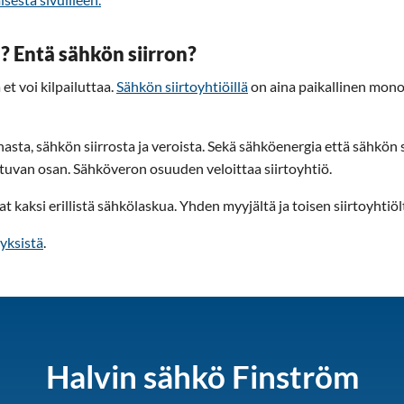
? Entä sähkön siirron?
et voi kilpailuttaa.
Sähkön siirtoyhtiöillä
on aina paikallinen mono
asta, sähkön siirrosta ja veroista. Sekä sähköenergia että sähkön 
van osan. Sähköveron osuuden veloittaa siirtoyhtiö.
at kaksi erillistä sähkölaskua. Yhden myyjältä ja toisen siirtoyhtiöl
yksistä
.
Halvin sähkö Finström