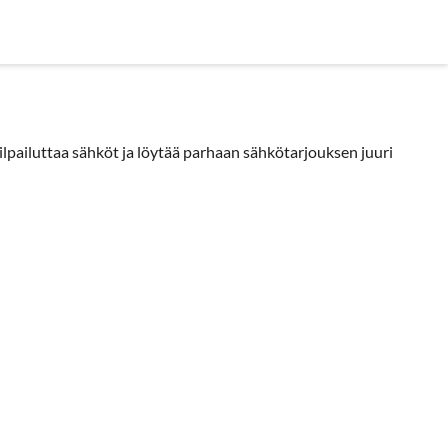
in kysyttyä
pailuttaa sähköt ja löytää parhaan sähkötarjouksen juuri