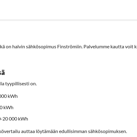
nyrityksille
Sähköyhtiöt
Sopimustyypit
Artikkelit
Use
 on halvin sähkösopimus Finströmiin. Palvelumme kautta voit kil
sä
a tyypillisesti on.
3000 kWh
00 kWh
00-20 000 kWh
kövertailu auttaa löytämään edullisimman sähkösopimuksen.