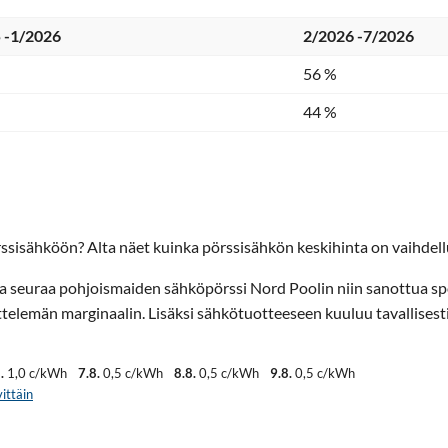
 -1/2026
2/2026 -7/2026
56 %
44 %
ssisähköön? Alta näet kuinka pörssisähkön keskihinta on vaihdellu
ta seuraa pohjoismaiden sähköpörssi Nord Poolin niin sanottua sp
elemän marginaalin. Lisäksi sähkötuotteeseen kuuluu tavallisest
.
1,0 c/kWh
7.8.
0,5 c/kWh
8.8.
0,5 c/kWh
9.8.
0,5 c/kWh
ittäin