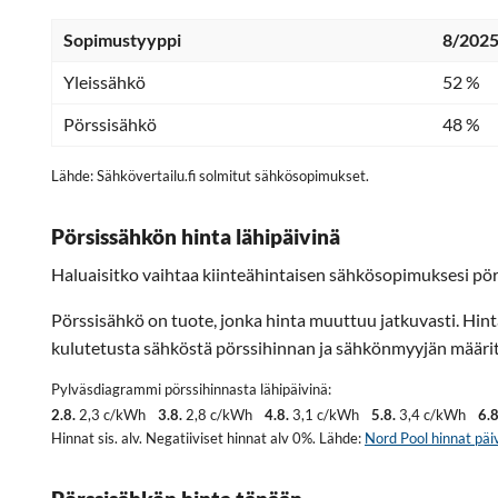
Sopimustyyppi
8/2025
Yleissähkö
52 %
Pörssisähkö
48 %
Lähde: Sähkövertailu.fi solmitut sähkösopimukset.
Pörsissähkön hinta lähipäivinä
Haluaisitko vaihtaa kiinteähintaisen sähkösopimuksesi pör
Pörssisähkö on tuote, jonka hinta muuttuu jatkuvasti. Hin
kulutetusta sähköstä pörssihinnan ja sähkönmyyjän määritt
Pylväsdiagrammi pörssihinnasta lähipäivinä:
2.8.
2,3 c/kWh
3.8.
2,8 c/kWh
4.8.
3,1 c/kWh
5.8.
3,4 c/kWh
6.8
Hinnat sis. alv. Negatiiviset hinnat alv 0%. Lähde:
Nord Pool hinnat päiv