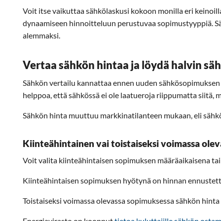
Voit itse vaikuttaa sähkölaskusi kokoon monilla eri keinoill
dynaamiseen hinnoitteluun perustuvaa sopimustyyppiä. Säh
alemmaksi.
Vertaa sähkön hintaa ja löydä halvin s
Sähkön vertailu kannattaa ennen uuden sähkösopimuksen tila
helppoa, että sähkössä ei ole laatueroja riippumatta siitä,
Sähkön hinta muuttuu markkinatilanteen mukaan, eli sähkös
Kiinteähintainen vai toistaiseksi voimassa ol
Voit valita kiinteähintaisen sopimuksen määräaikaisena ta
Kiinteähintaisen sopimuksen hyötynä on hinnan ennustetta
Toistaiseksi voimassa olevassa sopimuksessa sähkön hinta 
Energiavirasto on koonnut
tietoa kuluttajille sähkön ostam