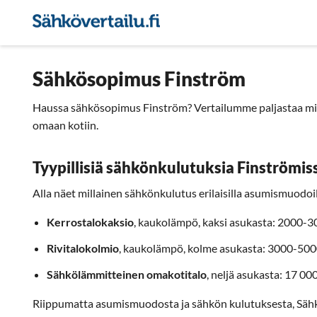
Sähkön hintavertailu
Pie
Sähkösopimus Finström
Haussa sähkösopimus Finström? Vertailumme paljastaa mikä
omaan kotiin.
Tyypillisiä sähkönkulutuksia Finströmis
Alla näet millainen sähkönkulutus erilaisilla asumismuodoill
Kerrostalokaksio
, kaukolämpö, kaksi asukasta: 2000-
Rivitalokolmio
, kaukolämpö, kolme asukasta: 3000-50
Sähkölämmitteinen omakotitalo
, neljä asukasta: 17 0
Riippumatta asumismuodosta ja sähkön kulutuksesta, Säh