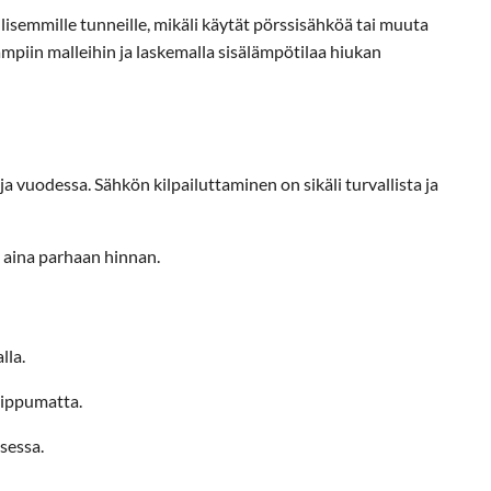
lisemmille tunneille, mikäli käytät pörssisähköä tai muuta
iin malleihin ja laskemalla sisälämpötilaa hiukan
 vuodessa. Sähkön kilpailuttaminen on sikäli turvallista ja
 aina parhaan hinnan.
lla.
iippumatta.
sessa.