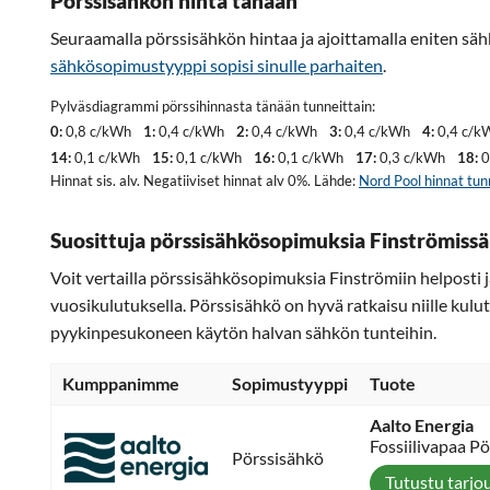
Pörssisähkön hinta tänään
Seuraamalla pörssisähkön hintaa ja ajoittamalla eniten säh
sähkösopimustyyppi sopisi sinulle parhaiten
.
Pylväsdiagrammi pörssihinnasta tänään tunneittain:
0:
0,8 c/kWh
1:
0,4 c/kWh
2:
0,4 c/kWh
3:
0,4 c/kWh
4:
0,4 c/k
14:
0,1 c/kWh
15:
0,1 c/kWh
16:
0,1 c/kWh
17:
0,3 c/kWh
18:
0
Hinnat sis. alv. Negatiiviset hinnat alv 0%. Lähde:
Nord Pool hinnat tun
Suosittuja pörssisähkösopimuksia Finströmissä
Voit vertailla pörssisähkösopimuksia Finströmiin helposti 
vuosikulutuksella. Pörssisähkö on hyvä ratkaisu niille kulut
pyykinpesukoneen käytön halvan sähkön tunteihin.
Kumppanimme
Sopimustyyppi
Tuote
Aalto Energia
Fossiilivapaa P
Pörssisähkö
Tutustu tarjo