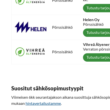
Pörssisähkö
Tutustu tarjo
Helen Oy
Pörssisähkö
Pörssisähkö
Tutustu tarjo
Vihreä Älyener
Verraton pörssi
Pörssisähkö
Tutustu tarjo
Suositut sähkösopimustyypit
Viimeisen 6kk seurantajakson aikana suosittuja sähkösop
mukaan
hintavertailustamme
.