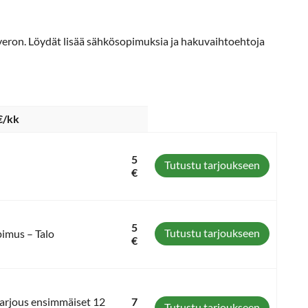
äveron. Löydät lisää sähkösopimuksia ja hakuvaihtoehtoja
€/kk
5
Tutustu tarjoukseen
€
5
Tutustu tarjoukseen
pimus – Talo
€
 tarjous ensimmäiset 12
7
Tutustu tarjoukseen