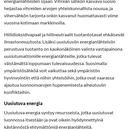
energianlähteiden sijaan. Vihreän sähkön kasvava suosio
heijastaa vihreiden arvojen yhteiskunnallista nousua, ja
vihersähkön tarjonta onkin kasvanut huomattavasti viime
vuosina kotimaan markkinoilla.
Hiilidioksidivapaat ja hiilineutraalit tuotantotavat ehkäisevät
ilmastonmuutosta. Lisäksi uusiutuviin energianlähteisiin
perustuva tuotanto on kaukonäköinen valinta vastapainona
uusiutumattomille energianlähteille, jotka tulevat
väistämättä loppumaan tulevaisuudessa. Suosimalla
ympäristösähköä voit vaikuttaa sekä ympäristön
hyvinvointiin että niihin yhteisöihin, jotka ovat vaarassa
ajautua luonnonvarojen hupenemisesta aiheutuviin
konflikteihin.
Uusiutuva energia
Uusiutuva energia syntyy resursseista, jotka uusiutuvat
luonnossa itsestään ja ovat oikein hyödynnettyinä
käytännöstä ehtymättömiä energianlähteitä.