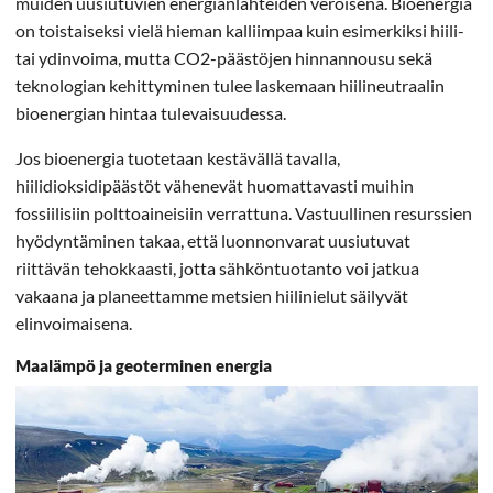
muiden uusiutuvien energianlähteiden veroisena. Bioenergia
on toistaiseksi vielä hieman kalliimpaa kuin esimerkiksi hiili-
tai ydinvoima, mutta CO2-päästöjen hinnannousu sekä
teknologian kehittyminen tulee laskemaan hiilineutraalin
bioenergian hintaa tulevaisuudessa.
Jos bioenergia tuotetaan kestävällä tavalla,
hiilidioksidipäästöt vähenevät huomattavasti muihin
fossiilisiin polttoaineisiin verrattuna. Vastuullinen resurssien
hyödyntäminen takaa, että luonnonvarat uusiutuvat
riittävän tehokkaasti, jotta sähköntuotanto voi jatkua
vakaana ja planeettamme metsien hiilinielut säilyvät
elinvoimaisena.
Maalämpö ja geoterminen energia