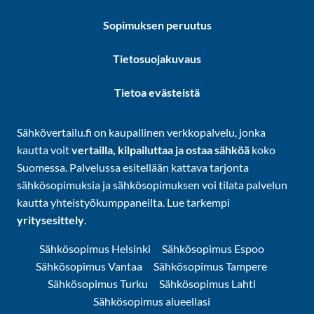
Sopimuksen peruutus
Tietosuojakuvaus
Tietoa evästeistä
Sähkövertailu.fi on kaupallinen verkkopalvelu, jonka
kautta voit
vertailla, kilpailuttaa ja ostaa sähköä
koko
Suomessa. Palvelussa esitellään kattava tarjonta
sähkösopimuksia ja sähkösopimuksen voi tilata palvelun
kautta yhteistyökumppaneilta. Lue tarkempi
yritysesittely
.
Sähkösopimus Helsinki
Sähkösopimus Espoo
Sähkösopimus Vantaa
Sähkösopimus Tampere
Sähkösopimus Turku
Sähkösopimus Lahti
Sähkösopimus alueellasi