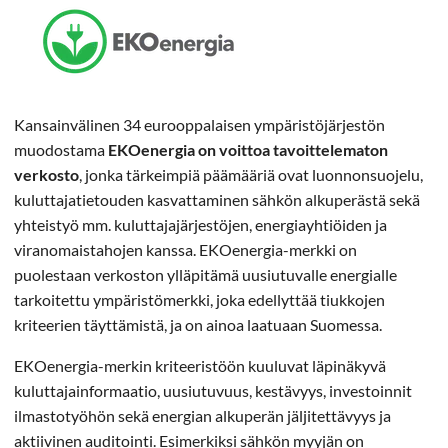
Kansainvälinen 34 eurooppalaisen ympäristöjärjestön
muodostama
EKOenergia on voittoa tavoittelematon
verkosto
, jonka tärkeimpiä päämääriä ovat luonnonsuojelu,
kuluttajatietouden kasvattaminen sähkön alkuperästä sekä
yhteistyö mm. kuluttajajärjestöjen, energiayhtiöiden ja
viranomaistahojen kanssa. EKOenergia-merkki on
puolestaan verkoston ylläpitämä uusiutuvalle energialle
tarkoitettu ympäristömerkki, joka edellyttää tiukkojen
kriteerien täyttämistä, ja on ainoa laatuaan Suomessa.
EKOenergia-merkin kriteeristöön kuuluvat läpinäkyvä
kuluttajainformaatio, uusiutuvuus, kestävyys, investoinnit
ilmastotyöhön sekä energian alkuperän jäljitettävyys ja
aktiivinen auditointi. Esimerkiksi sähkön myyjän on