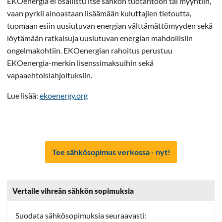
EKOenergia ei osallistu itse sähkön tuotantoon tai myyntiin,
vaan pyrkii ainoastaan lisäämään kuluttajien tietoutta,
tuomaan esiin uusiutuvan energian välttämättömyyden sekä
löytämään ratkaisuja uusiutuvan energian mahdollisiin
ongelmakohtiin. EKOenergian rahoitus perustuu
EKOenergia-merkin lisenssimaksuihin sekä
vapaaehtoislahjoituksiin.
Lue lisää:
ekoenergy.org
Tee sähkösopimus verkossa - nyt!
Vertaile vihreän sähkön sopimuksia
Suodata sähkösopimuksia seuraavasti: