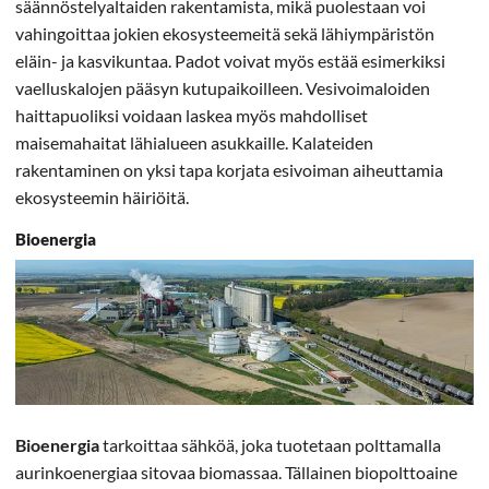
säännöstelyaltaiden rakentamista, mikä puolestaan voi
vahingoittaa jokien ekosysteemeitä sekä lähiympäristön
eläin- ja kasvikuntaa. Padot voivat myös estää esimerkiksi
vaelluskalojen pääsyn kutupaikoilleen. Vesivoimaloiden
haittapuoliksi voidaan laskea myös mahdolliset
maisemahaitat lähialueen asukkaille. Kalateiden
rakentaminen on yksi tapa korjata esivoiman aiheuttamia
ekosysteemin häiriöitä.
Bioenergia
Bioenergia
tarkoittaa sähköä, joka tuotetaan polttamalla
aurinkoenergiaa sitovaa biomassaa. Tällainen biopolttoaine