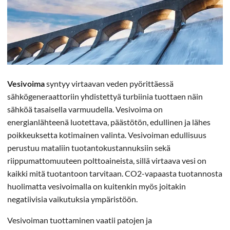
Vesivoima
syntyy virtaavan veden pyörittäessä
sähkögeneraattoriin yhdistettyä turbiinia tuottaen näin
sähköä tasaisella varmuudella. Vesivoima on
energianlähteenä luotettava, päästötön, edullinen ja lähes
poikkeuksetta kotimainen valinta. Vesivoiman edullisuus
perustuu mataliin tuotantokustannuksiin sekä
riippumattomuuteen polttoaineista, sillä virtaava vesi on
kaikki mitä tuotantoon tarvitaan. CO2-vapaasta tuotannosta
huolimatta vesivoimalla on kuitenkin myös joitakin
negatiivisia vaikutuksia ympäristöön.
Vesivoiman tuottaminen vaatii patojen ja