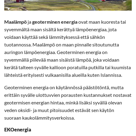
Maalämpö
ja
geoterminen energia
ovat maan kuoresta tai
syvemmältä maan sisältä kerättyä lämpöenergiaa, jota
voidaan käyttää sekä lämmityksessä että sähkön
tuotannossa. Maalämpö on maan pinnalle sitoutunutta
auringon lämpöenergiaa. Geoterminen energia on
syvemmällä piilevää maan sisäistä lämpöä, joka voidaan
kerätä talteen syvälle kallioon poratuilla putkilla tai kuumista
lähteistä erityisesti vulkaanisilla alueilla kuten Islannissa.
Geoterminen energia on käytännössä päästötöntä, mutta
erittäin syvälle ulottuvvien porausten kustannukset nostavat
geotermisen energian hintaa, minkä lisäksi syvällä olevan
veden oksidi- ja muut pitoisuudet estävät sen käytön
suoraan kaukolämmitysverkoissa.
EKOenergia