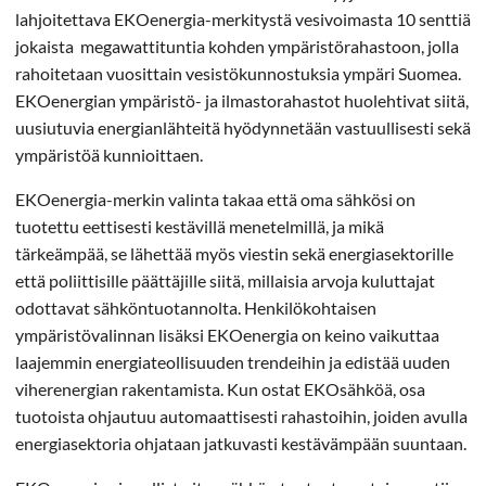
lahjoitettava EKOenergia-merkitystä vesivoimasta 10 senttiä
jokaista megawattituntia kohden ympäristörahastoon, jolla
rahoitetaan vuosittain vesistökunnostuksia ympäri Suomea.
EKOenergian ympäristö- ja ilmastorahastot huolehtivat siitä,
uusiutuvia energianlähteitä hyödynnetään vastuullisesti sekä
ympäristöä kunnioittaen.
EKOenergia-merkin valinta takaa että oma sähkösi on
tuotettu eettisesti kestävillä menetelmillä, ja mikä
tärkeämpää, se lähettää myös viestin sekä energiasektorille
että poliittisille päättäjille siitä, millaisia arvoja kuluttajat
odottavat sähköntuotannolta. Henkilökohtaisen
ympäristövalinnan lisäksi EKOenergia on keino vaikuttaa
laajemmin energiateollisuuden trendeihin ja edistää uuden
viherenergian rakentamista. Kun ostat EKOsähköä, osa
tuotoista ohjautuu automaattisesti rahastoihin, joiden avulla
energiasektoria ohjataan jatkuvasti kestävämpään suuntaan.