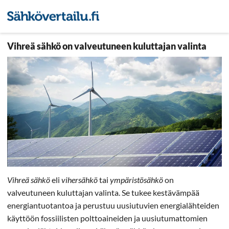
Sähkön hintavertailu
Pienyri
Vihreä sähkö on valveutuneen kuluttajan valinta
Vihreä sähkö
eli
vihersähkö
tai
ympäristösähkö
on
valveutuneen kuluttajan valinta. Se tukee kestävämpää
energiantuotantoa ja perustuu uusiutuvien energialähteiden
käyttöön fossiilisten polttoaineiden ja uusiutumattomien