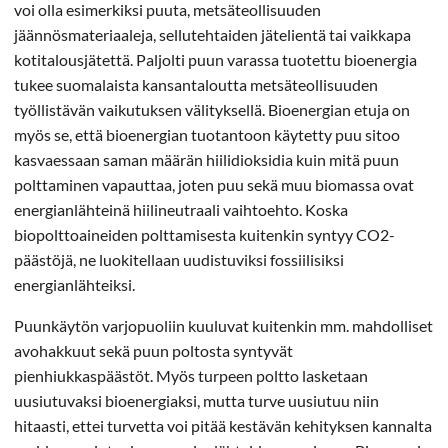
voi olla esimerkiksi puuta, metsäteollisuuden
jäännösmateriaaleja, sellutehtaiden jätelientä tai vaikkapa
kotitalousjätettä. Paljolti puun varassa tuotettu bioenergia
tukee suomalaista kansantaloutta metsäteollisuuden
työllistävän vaikutuksen välityksellä. Bioenergian etuja on
myös se, että bioenergian tuotantoon käytetty puu sitoo
kasvaessaan saman määrän hiilidioksidia kuin mitä puun
polttaminen vapauttaa, joten puu sekä muu biomassa ovat
energianlähteinä hiilineutraali vaihtoehto. Koska
biopolttoaineiden polttamisesta kuitenkin syntyy CO2-
päästöjä, ne luokitellaan uudistuviksi fossiilisiksi
energianlähteiksi.
Puunkäytön varjopuoliin kuuluvat kuitenkin mm. mahdolliset
avohakkuut sekä puun poltosta syntyvät
pienhiukkaspäästöt. Myös turpeen poltto lasketaan
uusiutuvaksi bioenergiaksi, mutta turve uusiutuu niin
hitaasti, ettei turvetta voi pitää kestävän kehityksen kannalta