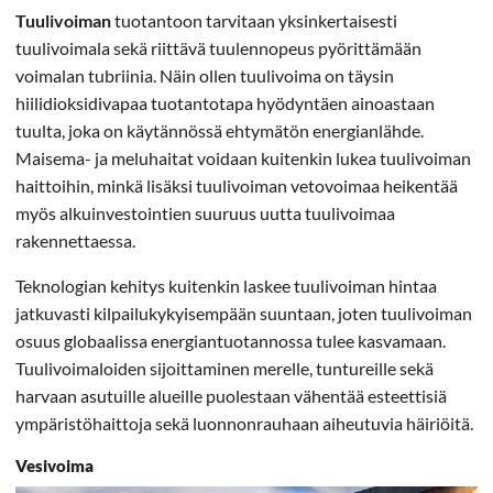
Tuulivoiman
tuotantoon tarvitaan yksinkertaisesti
tuulivoimala sekä riittävä tuulennopeus pyörittämään
voimalan tubriinia. Näin ollen tuulivoima on täysin
hiilidioksidivapaa tuotantotapa hyödyntäen ainoastaan
tuulta, joka on käytännössä ehtymätön energianlähde.
Maisema- ja meluhaitat voidaan kuitenkin lukea tuulivoiman
haittoihin, minkä lisäksi tuulivoiman vetovoimaa heikentää
myös alkuinvestointien suuruus uutta tuulivoimaa
rakennettaessa.
Teknologian kehitys kuitenkin laskee tuulivoiman hintaa
jatkuvasti kilpailukykyisempään suuntaan, joten tuulivoiman
osuus globaalissa energiantuotannossa tulee kasvamaan.
Tuulivoimaloiden sijoittaminen merelle, tuntureille sekä
harvaan asutuille alueille puolestaan vähentää esteettisiä
ympäristöhaittoja sekä luonnonrauhaan aiheutuvia häiriöitä.
Vesivoima