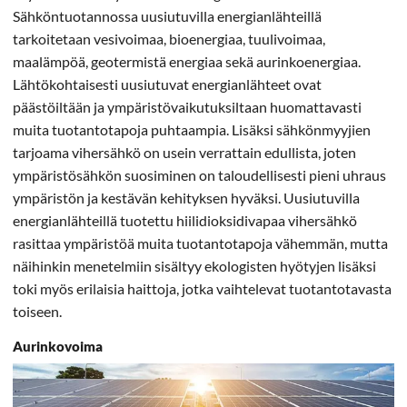
Sähköntuotannossa uusiutuvilla energianlähteillä
tarkoitetaan vesivoimaa, bioenergiaa, tuulivoimaa,
maalämpöä, geotermistä energiaa sekä aurinkoenergiaa.
Lähtökohtaisesti uusiutuvat energianlähteet ovat
päästöiltään ja ympäristövaikutuksiltaan huomattavasti
muita tuotantotapoja puhtaampia. Lisäksi sähkönmyyjien
tarjoama vihersähkö on usein verrattain edullista, joten
ympäristösähkön suosiminen on taloudellisesti pieni uhraus
ympäristön ja kestävän kehityksen hyväksi. Uusiutuvilla
energianlähteillä tuotettu hiilidioksidivapaa vihersähkö
rasittaa ympäristöä muita tuotantotapoja vähemmän, mutta
näihinkin menetelmiin sisältyy ekologisten hyötyjen lisäksi
toki myös erilaisia haittoja, jotka vaihtelevat tuotantotavasta
toiseen.
Aurinkovoima