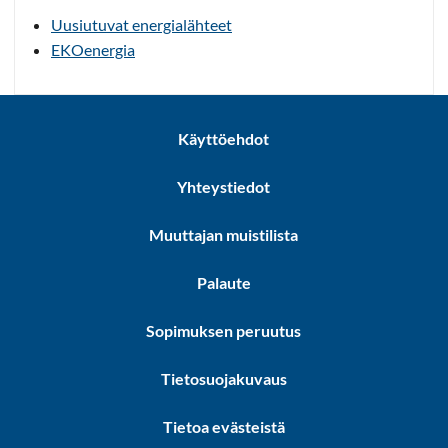
Uusiutuvat energialähteet
EKOenergia
Käyttöehdot
Yhteystiedot
Muuttajan muistilista
Palaute
Sopimuksen peruutus
Tietosuojakuvaus
Tietoa evästeistä