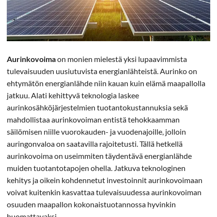
Aurinkovoima
on monien mielestä yksi lupaavimmista
tulevaisuuden uusiutuvista energianlähteistä. Aurinko on
ehtymätön energianlähde niin kauan kuin elämä maapallolla
jatkuu. Alati kehittyvä teknologia laskee
aurinkosähköjärjestelmien tuotantokustannuksia sekä
mahdollistaa aurinkovoiman entistä tehokkaamman
säilömisen niille vuorokauden- ja vuodenajoille, jolloin
auringonvaloa on saatavilla rajoitetusti. Tällä hetkellä
aurinkovoima on useimmiten täydentävä energianlähde
muiden tuotantotapojen ohella. Jatkuva teknologinen
kehitys ja oikein kohdennetut investoinnit aurinkovoimaan
voivat kuitenkin kasvattaa tulevaisuudessa aurinkovoiman
osuuden maapallon kokonaistuotannossa hyvinkin
huomattavaksi.