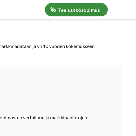
in kysyttyä
Tee sähkösopimus
en markkinadataan ja yli 10 vuoden kokemukseen
sopimusten vertailuun ja markkinahintojen