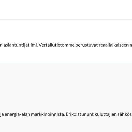
nyrityksille
Sähköyhtiöt
Sopimustyypit
Artikkelit
Use
alan asiantuntijatiimi. Vertailutietomme perustuvat reaaliaikaise
a energia-alan markkinoinnista. Erikoistununt kuluttajien sähkö