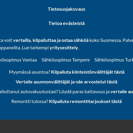
Tietosuojakuvaus
Tietoa evästeistä
ta voit
vertailla, kilpailuttaa ja ostaa sähköä
koko Suomessa. Palvel
mppaneilta. Lue tarkempi
yritysesittely
.
kösopimus Vantaa
Sähkösopimus Tampere
Sähkösopimus Tur
Myymässä asuntoa?
Kilpailuta kiinteistönvälittäjät tästä
Vertaile asunnonvälittäjät ja näe arvostelut tästä
ailuttanut autovakuutustasi? Löydä paras kattavuus ja
vertaile a
Remontti tulossa?
Kilpailuta remonttitarjoukset tästä