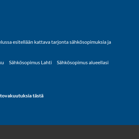
ussa esitellään kattava tarjonta sähkösopimuksia ja
ku
Sähkösopimus Lahti
Sähkösopimus alueellasi
utovakuutuksia tästä