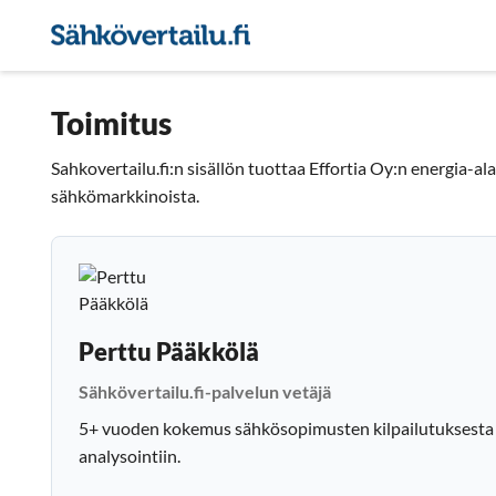
Sähkön hintavertailu
Pie
Toimitus
Sahkovertailu.fi:n sisällön tuottaa Effortia Oy:n energia-
sähkömarkkinoista.
Perttu Pääkkölä
Sähkövertailu.fi-palvelun vetäjä
5+ vuoden kokemus sähkösopimusten kilpailutuksesta j
analysointiin.