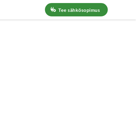
in kysyttyä
Tee sähkösopimus