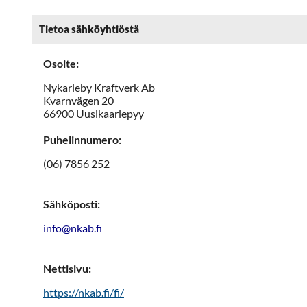
Tietoa sähköyhtiöstä
Osoite:
Nykarleby Kraftverk Ab
Kvarnvägen 20
66900 Uusikaarlepyy
Puhelinnumero:
(06) 7856 252
Sähköposti:
info@nkab.fi
Nettisivu:
https://nkab.fi/fi/