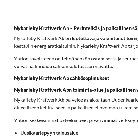
Nykarleby Kraftverk Ab – Perinteikäs ja paikallinen s
Nykarleby Kraftverk Ab on
luotettava ja vakiintunut toimi
kestäviin energiaratkaisuihin. Nykarleby Kraftverk Ab tarj
Yhtiön tavoitteena on tehdä sähkön ostamisesta ja seur
voivat hallinnoida sähkönkulutustaan vaivatta.
Nykarleby Kraftverk Ab sähkösopimukset
Nykarleby Kraftverk Abn toiminta-alue ja paikallinen 
Nykarleby Kraftverk Ab palvelee asiakkaitaan Uudenkaarlep
alueelliseen kehitykseen ja paikallisen elinvoiman tukemis
Yhtiön keskeisimmät palvelualueet ja vahvimmat verkkoyhte
Uusikaarlepyyn talousalue