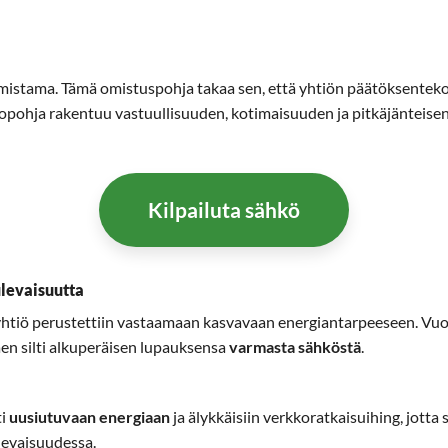
tama. Tämä omistuspohja takaa sen, että yhtiön päätöksenteko o
vopohja rakentuu vastuullisuuden, kotimaisuuden ja pitkäjänteisen
Kilpailuta sähkö
ulevaisuutta
n yhtiö perustettiin vastaamaan kasvavaan energiantarpeeseen. V
täen silti alkuperäisen lupauksensa
varmasta sähköstä
.
ti
uusiutuvaan energiaan
ja älykkäisiin verkkoratkaisuihing, jotta s
levaisuudessa.