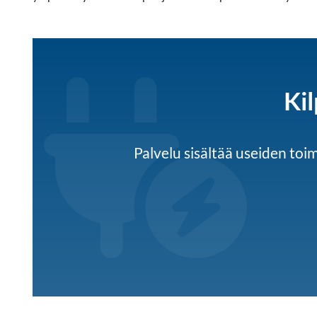
Kil
Palvelu sisältää useiden to