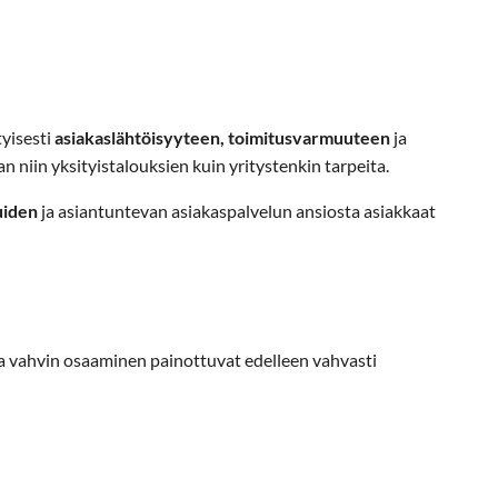
yisesti
asiakaslähtöisyyteen, toimitusvarmuuteen
ja
 niin yksityistalouksien kuin yritystenkin tarpeita.
uiden
ja asiantuntevan asiakaspalvelun ansiosta asiakkaat
ja vahvin osaaminen painottuvat edelleen vahvasti