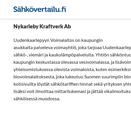
Sähkön hintavertailu
Pie
Nykarleby Kraftverk Ab
Uudenkaarlepyyn Voimalaitos on kaupungin
asukkaita palveleva voimayhtiö, joka tarjoaa Uudenkaarlepy
sähkö-, viemäri ja kaukolämpöpalveluita. Yhtiön sähköntu
kaupungin keskustassa olevassa vesivoimalassa, ja lisävoi
yhteisomistuksessa olevista voimaloista, kuten esimerkiksi
biovoimalaitoksesta, joka lukeutuu Suomen suurimpiin bio
kotisivuilta löydät sähkötariffien hinnat sekä yrityksen yh
lisäksi voit ilmoittaa mittarilukemasi ja jättää vikailmoituk
sähköisessä muodossa.