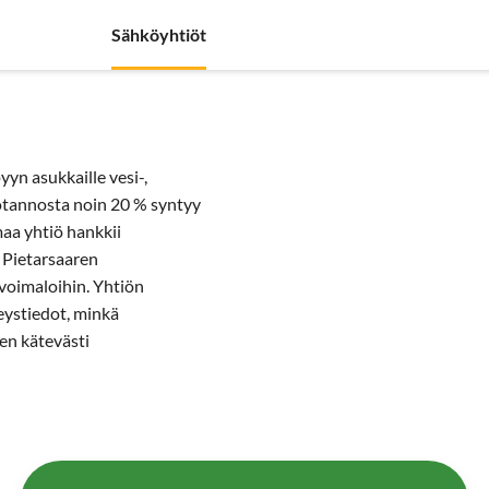
nyrityksille
Sähköyhtiöt
Sopimustyypit
Artikkelit
Use
yn asukkaille vesi-,
otannosta noin 20 % syntyy
maa yhtiö hankkii
 Pietarsaaren
voimaloihin. Yhtiön
teystiedot, minkä
sen kätevästi