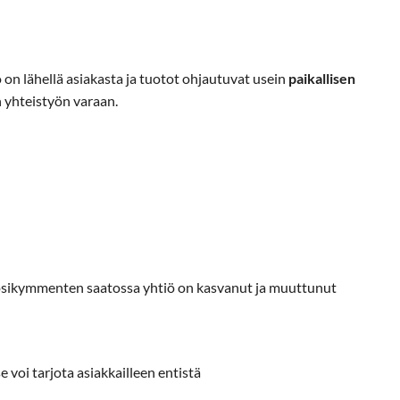
n lähellä asiakasta ja tuotot ohjautuvat usein
paikallisen
 yhteistyön varaan.
uosikymmenten saatossa yhtiö on kasvanut ja muuttunut
e voi tarjota asiakkailleen entistä