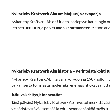
Nykarleby Kraftverk Abn omistajuus ja arvopohja
Nykarleby Kraftverk Ab on Uudenkaarlepyyn kaupungin omis
infrastruktuurin ja palveluiden kehittämiseen
. Yhtiön ar
Nykarleby Kraftverk Abn historia – Perinteistä kohti t
Nykarleby Kraftverk Abn taival alkoi vuonna 1907, jolloi
paikallisesta toimijasta moderniksi energiayhtiöksi, säilyt
Jatkuva kehitys ja innovaatiot
Tänä päivänä Nykarleby Kraftverk Ab investoi merkittäväs
ympäristöystävällisempää ja edullisempaa sähköä myös tu