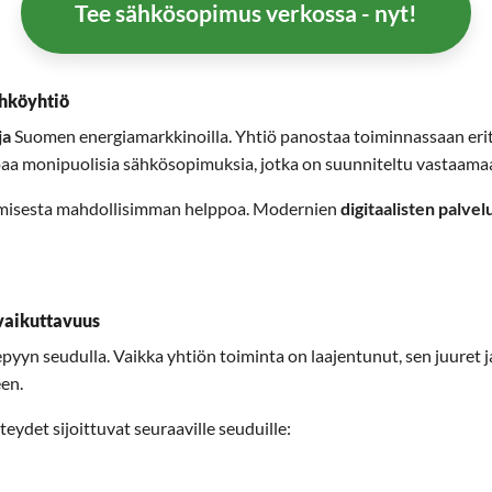
Tee sähkösopimus verkossa - nyt!
ähköyhtiö
ja
Suomen energiamarkkinoilla. Yhtiö panostaa toiminnassaan erit
oaa monipuolisia sähkösopimuksia, jotka on suunniteltu vastaamaan
aamisesta mahdollisimman helppoa. Modernien
digitaalisten palvel
vaikuttavuus
yyn seudulla. Vaikka yhtiön toiminta on laajentunut, sen juuret 
een.
ydet sijoittuvat seuraaville seuduille: