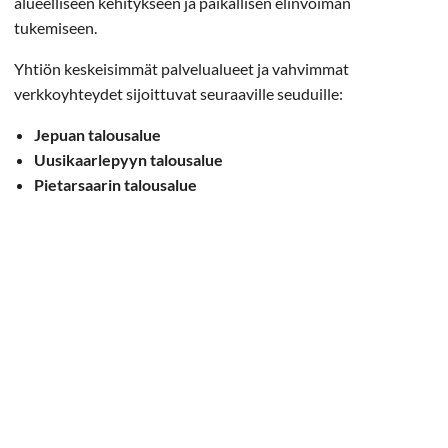
alueelliseen kehitykseen ja paikallisen elinvoiman
tukemiseen.
Yhtiön keskeisimmät palvelualueet ja vahvimmat
verkkoyhteydet sijoittuvat seuraaville seuduille:
Jepuan talousalue
Uusikaarlepyyn talousalue
Pietarsaarin talousalue