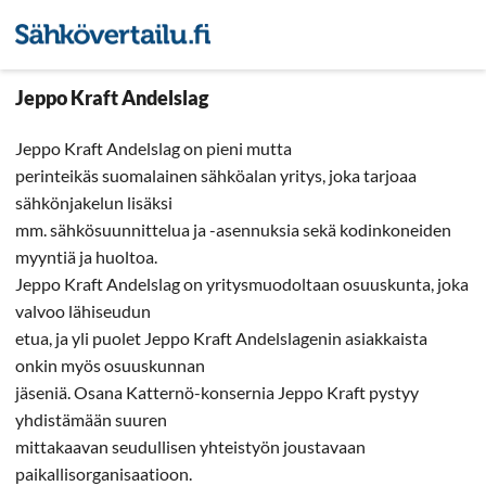
Sähkön hintavertailu
Pienyri
Jeppo Kraft Andelslag
Jeppo Kraft Andelslag on pieni mutta
perinteikäs suomalainen sähköalan yritys, joka tarjoaa
sähkönjakelun lisäksi
mm. sähkösuunnittelua ja -asennuksia sekä kodinkoneiden
myyntiä ja huoltoa.
Jeppo Kraft Andelslag on yritysmuodoltaan osuuskunta, joka
valvoo lähiseudun
etua, ja yli puolet Jeppo Kraft Andelslagenin asiakkaista
onkin myös osuuskunnan
jäseniä. Osana Katternö-konsernia Jeppo Kraft pystyy
yhdistämään suuren
mittakaavan seudullisen yhteistyön joustavaan
paikallisorganisaatioon.