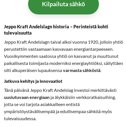
Kilpailuta sähkö
Jeppo Kraft Andelslagn historia – Perinteistä kohti
tulevaisuutta
Jeppo Kraft Andelslagn taival alkoi vuonna 1920, jolloin yhtiö
perustettiin vastaamaan kasvavaan energiantarpeeseen.
Vuosikymmenten saatossa yhtiö on kasvanut ja muuttunut
paikallisesta toimijasta moderniksi energiayhtiöksi, säilyttäen
silti alkuperäisen lupauksensa
varmasta sähköstä
.
Jatkuva kehitys ja innovaatiot
Tänä päivänä Jeppo Kraft Andelslag investoi merkittävästi
uusiutuvaan energiaan
ja älykkäisiin verkkoratkaisuihing,
jotta se voi tarjota asiakkailleen entistä
ympäristöystävällisempää ja edullisempaa sähköä myös
tulevaisuudessa.