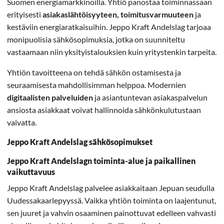
Suomen energiamarkkinoilla. Yhtiö panostaa toiminnassaan
erityisesti
asiakaslähtöisyyteen, toimitusvarmuuteen
ja
kestäviin energiaratkaisuihin. Jeppo Kraft Andelslag tarjoaa
monipuolisia sähkösopimuksia, jotka on suunniteltu
vastaamaan niin yksityistalouksien kuin yritystenkin tarpeita.
Yhtiön tavoitteena on tehdä sähkön ostamisesta ja
seuraamisesta mahdollisimman helppoa. Modernien
digitaalisten palveluiden
ja asiantuntevan asiakaspalvelun
ansiosta asiakkaat voivat hallinnoida sähkönkulutustaan
vaivatta.
Jeppo Kraft Andelslag sähkösopimukset
Jeppo Kraft Andelslagn toiminta-alue ja paikallinen
vaikuttavuus
Jeppo Kraft Andelslag palvelee asiakkaitaan Jepuan seudulla
Uudessakaarlepyyssä. Vaikka yhtiön toiminta on laajentunut,
sen juuret ja vahvin osaaminen painottuvat edelleen vahvasti