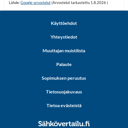
Lähde:
Google-arvostelut
(Arvostelut tarkastettu 1.8.2026 )
Käyttöehdot
Yhteystiedot
Muuttajan muistilista
Palaute
Sopimuksen peruutus
Tietosuojakuvaus
Tietoa evästeistä