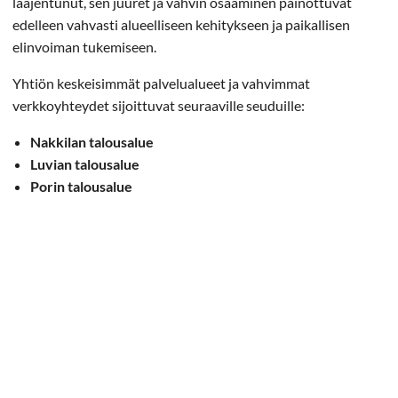
laajentunut, sen juuret ja vahvin osaaminen painottuvat
edelleen vahvasti alueelliseen kehitykseen ja paikallisen
elinvoiman tukemiseen.
Yhtiön keskeisimmät palvelualueet ja vahvimmat
verkkoyhteydet sijoittuvat seuraaville seuduille:
Nakkilan talousalue
Luvian talousalue
Porin talousalue