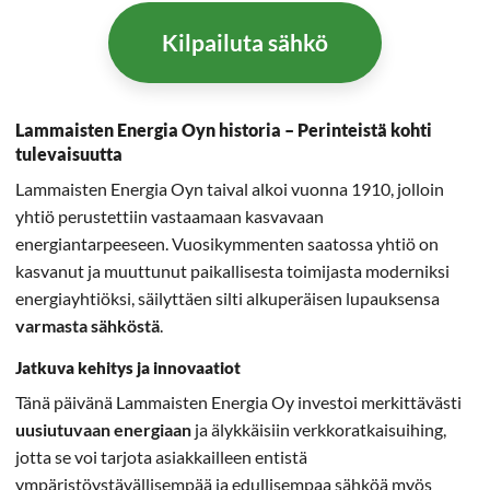
Kilpailuta sähkö
Lammaisten Energia Oyn historia – Perinteistä kohti
tulevaisuutta
Lammaisten Energia Oyn taival alkoi vuonna 1910, jolloin
yhtiö perustettiin vastaamaan kasvavaan
energiantarpeeseen. Vuosikymmenten saatossa yhtiö on
kasvanut ja muuttunut paikallisesta toimijasta moderniksi
energiayhtiöksi, säilyttäen silti alkuperäisen lupauksensa
varmasta sähköstä
.
Jatkuva kehitys ja innovaatiot
Tänä päivänä Lammaisten Energia Oy investoi merkittävästi
uusiutuvaan energiaan
ja älykkäisiin verkkoratkaisuihing,
jotta se voi tarjota asiakkailleen entistä
ympäristöystävällisempää ja edullisempaa sähköä myös