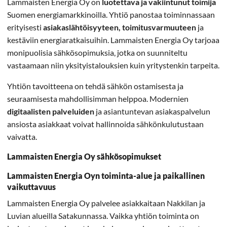
Lammaisten Energia Oy on
luotettava ja vakiintunut toimija
Suomen energiamarkkinoilla. Yhtiö panostaa toiminnassaan
erityisesti
asiakaslähtöisyyteen, toimitusvarmuuteen
ja
kestäviin energiaratkaisuihin. Lammaisten Energia Oy tarjoaa
monipuolisia sähkösopimuksia, jotka on suunniteltu
vastaamaan niin yksityistalouksien kuin yritystenkin tarpeita.
Yhtiön tavoitteena on tehdä sähkön ostamisesta ja
seuraamisesta mahdollisimman helppoa. Modernien
digitaalisten palveluiden
ja asiantuntevan asiakaspalvelun
ansiosta asiakkaat voivat hallinnoida sähkönkulutustaan
vaivatta.
Lammaisten Energia Oy sähkösopimukset
Lammaisten Energia Oyn toiminta-alue ja paikallinen
vaikuttavuus
Lammaisten Energia Oy palvelee asiakkaitaan Nakkilan ja
Luvian alueilla Satakunnassa. Vaikka yhtiön toiminta on