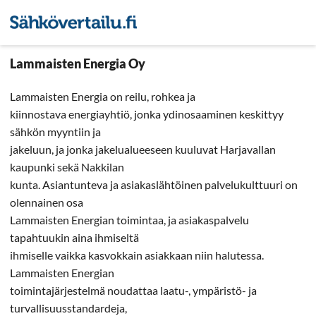
Sähkön hintavertailu
Pienyri
Lammaisten Energia Oy
Lammaisten Energia on reilu, rohkea ja
kiinnostava energiayhtiö, jonka ydinosaaminen keskittyy
sähkön myyntiin ja
jakeluun, ja jonka jakelualueeseen kuuluvat Harjavallan
kaupunki sekä Nakkilan
kunta. Asiantunteva ja asiakaslähtöinen palvelukulttuuri on
olennainen osa
Lammaisten Energian toimintaa, ja asiakaspalvelu
tapahtuukin aina ihmiseltä
ihmiselle vaikka kasvokkain asiakkaan niin halutessa.
Lammaisten Energian
toimintajärjestelmä noudattaa laatu-, ympäristö- ja
turvallisuusstandardeja,