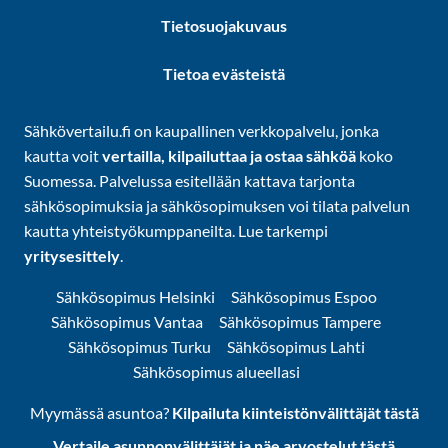
Tietosuojakuvaus
Tietoa evästeistä
Sähkövertailu.fi on kaupallinen verkkopalvelu, jonka
kautta voit
vertailla, kilpailuttaa ja ostaa sähköä
koko
Suomessa. Palvelussa esitellään kattava tarjonta
sähkösopimuksia ja sähkösopimuksen voi tilata palvelun
kautta yhteistyökumppaneilta. Lue tarkempi
yritysesittely
.
Sähkösopimus Helsinki
Sähkösopimus Espoo
Sähkösopimus Vantaa
Sähkösopimus Tampere
Sähkösopimus Turku
Sähkösopimus Lahti
Sähkösopimus alueellasi
Myymässä asuntoa?
Kilpailuta kiinteistönvälittäjät tästä
Vertaile asunnonvälittäjät ja näe arvostelut tästä