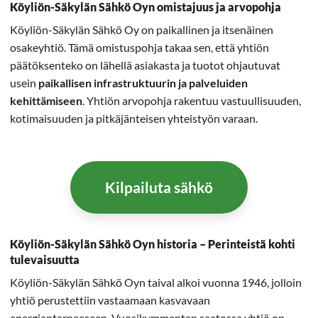
Köyliön-Säkylän Sähkö Oyn omistajuus ja arvopohja
Köyliön-Säkylän Sähkö Oy on paikallinen ja itsenäinen
osakeyhtiö. Tämä omistuspohja takaa sen, että yhtiön
päätöksenteko on lähellä asiakasta ja tuotot ohjautuvat
usein
paikallisen infrastruktuurin ja palveluiden
kehittämiseen
. Yhtiön arvopohja rakentuu vastuullisuuden,
kotimaisuuden ja pitkäjänteisen yhteistyön varaan.
Kilpailuta sähkö
Köyliön-Säkylän Sähkö Oyn historia – Perinteistä kohti
tulevaisuutta
Köyliön-Säkylän Sähkö Oyn taival alkoi vuonna 1946, jolloin
yhtiö perustettiin vastaamaan kasvavaan
energiantarpeeseen. Vuosikymmenten saatossa yhtiö on