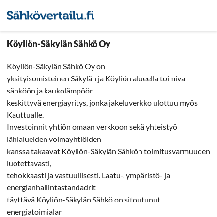
Sähkön hintavertailu
Pienyri
Köyliön-Säkylän Sähkö Oy
Köyliön-Säkylän Sähkö Oy on
yksityisomisteinen Säkylän ja Köyliön alueella toimiva
sähköön ja kaukolämpöön
keskittyvä energiayritys, jonka jakeluverkko ulottuu myös
Kauttualle.
Investoinnit yhtiön omaan verkkoon sekä yhteistyö
lähialueiden voimayhtiöiden
kanssa takaavat Köyliön-Säkylän Sähkön toimitusvarmuuden
luotettavasti,
tehokkaasti ja vastuullisesti. Laatu-, ympäristö- ja
energianhallintastandadrit
täyttävä Köyliön-Säkylän Sähkö on sitoutunut
energiatoimialan