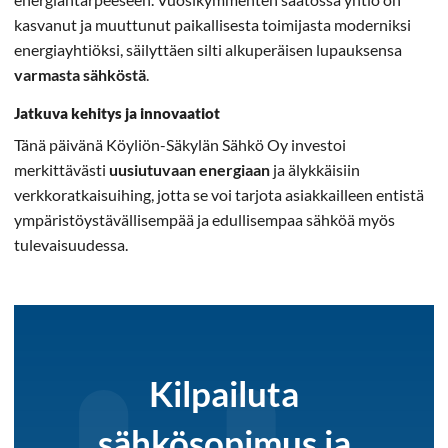
kasvanut ja muuttunut paikallisesta toimijasta moderniksi
energiayhtiöksi, säilyttäen silti alkuperäisen lupauksensa
varmasta sähköstä
.
Jatkuva kehitys ja innovaatiot
Tänä päivänä Köyliön-Säkylän Sähkö Oy investoi
merkittävästi
uusiutuvaan energiaan
ja älykkäisiin
verkkoratkaisuihing, jotta se voi tarjota asiakkailleen entistä
ympäristöystävällisempää ja edullisempaa sähköä myös
tulevaisuudessa.
Kilpailuta
sähkösopimus ja