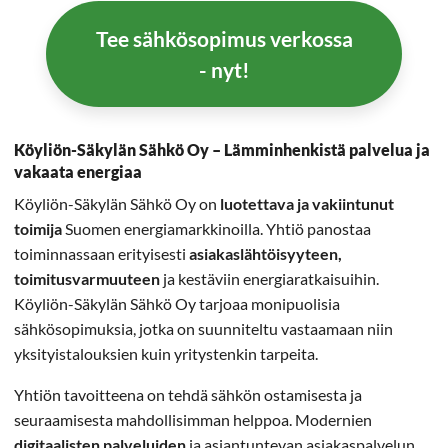
Tee sähkösopimus verkossa
- nyt!
Köyliön-Säkylän Sähkö Oy – Lämminhenkistä palvelua ja
vakaata energiaa
Köyliön-Säkylän Sähkö Oy on
luotettava ja vakiintunut
toimija
Suomen energiamarkkinoilla. Yhtiö panostaa
toiminnassaan erityisesti
asiakaslähtöisyyteen,
toimitusvarmuuteen
ja kestäviin energiaratkaisuihin.
Köyliön-Säkylän Sähkö Oy tarjoaa monipuolisia
sähkösopimuksia, jotka on suunniteltu vastaamaan niin
yksityistalouksien kuin yritystenkin tarpeita.
Yhtiön tavoitteena on tehdä sähkön ostamisesta ja
seuraamisesta mahdollisimman helppoa. Modernien
digitaalisten palveluiden
ja asiantuntevan asiakaspalvelun