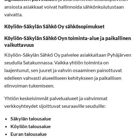
ansiosta asiakkaat voivat hallinnoida sähkönkulutustaan
vaivatta.
Köyliön-Säkylän Sähkö Oy sähkösopimukset
Köyliön-Säkylän Sähkö Oyn toiminta-alue ja paikallinen
vaikuttavuus
Köyliön-Säkylän Sähkö Oy palvelee asiakkaitaan Pyhäjärven
seudulla Satakunnassa. Vaikka yhtiön toiminta on
laajentunut, sen juuret ja vahvin osaaminen painottuvat
edelleen vahvasti alueelliseen kehitykseen ja paikallisen
elinvoiman tukemiseen.
Yhtiön keskeisimmät palvelualueet ja vahvimmat
verkkoyhteydet sijoittuvat seuraaville seuduille:
Säkylän talousalue
Köyliön talousalue
Euran talousalue