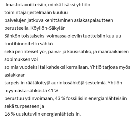
ilmastotavoitteisiin, minkä lisäksi yhtiön
toimintajärjestelmään kuuluu
palvelujen jatkuva kehittäminen asiakaspalautteen
perusteella. Köyliön-Säkylän
Sähkön toistaiseksi voimassa oleviin tuotteisiin kuuluu
tuntihinnoiteltu sähkö
sekä perinteiset yö-, päivä- ja kausisähkö, ja määräaikaisen
sopimuksen voi
solmia vuodeksi tai kahdeksi kerrallaan. Yhtiö tarjoaa myös
asiakkaan
tarpeisiin räätälöityjä aurinkosähköjärjestelmiä. Yhtiön
myymästä sähköstä 41 %
perustuu ydinvoimaan, 43 % fossiilisiin energianlähteisiin
sekä turpeeseen ja
16 % uusiutuviin energianlähteisiin.