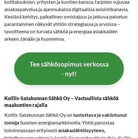
kotitalouksien, yritysten ja kuntien kanssa, tarjoten sujuvaa
asiakaspalvelua ja ajanmukaisia digitaalisia asiointikanavia.
Kestävä kehitys, paikallinen omistajuus ja jatkuva palvelun
parantaminen näkyvät yhtiön strategiassa ja arvoissa –
tavoitteena on turvata sähköä ja energiaa asiakkaiden
arkeen, tänään ja huomenna.
Tee sähkösopimus verkossa
- nyt!
Koillis-Satakunnan Sähkö Oy – Vastuullista sähköä
maakuntien rajalla
Koillis-Satakunnan Sähkö Oy on
luotettava ja vakiintunut
toimija
Suomen energiamarkkinoilla. Yhtiö panostaa
toiminnassaan erityisesti
asiakaslähtöisyyteen,
toimitusvarmuuteen
ja kestäviin energiaratkaisuihin. Koillis-