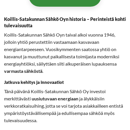
Koillis-Satakunnan Sähkö Oyn historia – Perinteistä kohti
tulevaisuutta
Koillis-Satakunnan Sähkö Oyn taival alkoi vuonna 1946,
jolloin yhtiö perustettiin vastaamaan kasvavaan
energiantarpeeseen. Vuosikymmenten saatossa yhtiö on
kasvanut ja muuttunut paikallisesta toimijasta moderniksi
energiayhtiöksi, säilyttäen silti alkuperäisen lupauksensa
varmasta sähköstä
.
Jatkuva kehitys ja innovaatiot
Tänä päivänä Koillis-Satakunnan Sähkö Oy investoi
merkittävästi
uusiutuvaan energiaan
ja älykkäisiin
verkkoratkaisuihing, jotta se voi tarjota asiakkailleen entistä
ympäristöystävällisempää ja edullisempaa sähköä myös
tulevaisuudessa.