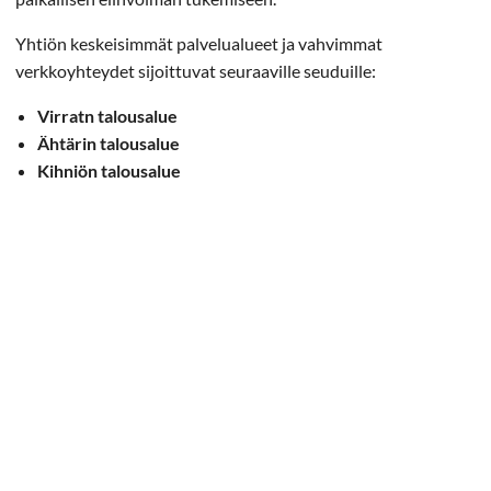
Yhtiön keskeisimmät palvelualueet ja vahvimmat
verkkoyhteydet sijoittuvat seuraaville seuduille:
Virratn talousalue
Ähtärin talousalue
Kihniön talousalue