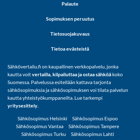
Palaute
Sopimuksen peruutus
Tietosuojakuvaus
Tietoa evästeistä
Sähkövertailu.fi on kaupallinen verkkopalvelu, jonka
kautta voit
vertailla, kilpailuttaa ja ostaa sähköä
koko
Suomessa. Palvelussa esitellään kattava tarjonta
sähkösopimuksia ja sähkösopimuksen voi tilata palvelun
kautta yhteistyökumppaneilta. Lue tarkempi
yritysesittely
.
Sähkösopimus Helsinki
Sähkösopimus Espoo
Sähkösopimus Vantaa
Sähkösopimus Tampere
Sähkösopimus Turku
Sähkösopimus Lahti