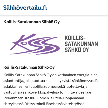
Sähkön hintavertailu
Pienyri
Koillis-Satakunnan Sähkö Oy
Koillis-Satakunnan Sähkö Oy
Koillis-Satakunnan Sähkö Oy on kotimainen energia-alan
asiantuntija, joka tuottaa kilpailukykyistä sähkönmyyntiä
asiakkailleen eri puolilla Suomea sekä luotettavia ja
vastuullisia sähköverkkopalveluja toiminta-alueellaan
Pirkanmaan, Keski-Suomen ja Etelä-Pohjanmaan
risteyksessä. Yritys toimii läheisessä yhteistyössä