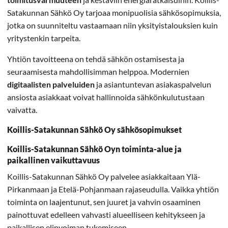
Satakunnan Sähkö Oy tarjoaa monipuolisia sähkösopimuksia,
jotka on suunniteltu vastaamaan niin yksityistalouksien kuin
yritystenkin tarpeita.
Yhtiön tavoitteena on tehdä sähkön ostamisesta ja
seuraamisesta mahdollisimman helppoa. Modernien
digitaalisten palveluiden
ja asiantuntevan asiakaspalvelun
ansiosta asiakkaat voivat hallinnoida sähkönkulutustaan
vaivatta.
Koillis-Satakunnan Sähkö Oy sähkösopimukset
Koillis-Satakunnan Sähkö Oyn toiminta-alue ja
paikallinen vaikuttavuus
Koillis-Satakunnan Sähkö Oy palvelee asiakkaitaan Ylä-
Pirkanmaan ja Etelä-Pohjanmaan rajaseudulla. Vaikka yhtiön
toiminta on laajentunut, sen juuret ja vahvin osaaminen
painottuvat edelleen vahvasti alueelliseen kehitykseen ja
paikallisen elinvoiman tukemiseen.