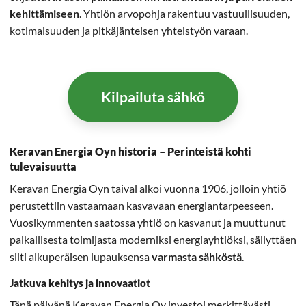
kehittämiseen
. Yhtiön arvopohja rakentuu vastuullisuuden,
kotimaisuuden ja pitkäjänteisen yhteistyön varaan.
Kilpailuta sähkö
Keravan Energia Oyn historia – Perinteistä kohti
tulevaisuutta
Keravan Energia Oyn taival alkoi vuonna 1906, jolloin yhtiö
perustettiin vastaamaan kasvavaan energiantarpeeseen.
Vuosikymmenten saatossa yhtiö on kasvanut ja muuttunut
paikallisesta toimijasta moderniksi energiayhtiöksi, säilyttäen
silti alkuperäisen lupauksensa
varmasta sähköstä
.
Jatkuva kehitys ja innovaatiot
Tänä päivänä Keravan Energia Oy investoi merkittävästi