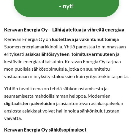
- nyt!
Keravan Energia Oy – Lähiajateltua ja vihreää energiaa
Keravan Energia Oy on
luotettava ja vakiintunut toimija
Suomen energiamarkkinoilla. Yhtiö panostaa toiminnassaan
erityisesti
asiakaslähtöisyyteen, toimitusvarmuuteen
ja
kestäviin energiaratkaisuihin. Keravan Energia Oy tarjoaa
monipuolisia sähkösopimuksia, jotka on suunniteltu
vastaamaan niin yksityistalouksien kuin yritystenkin tarpeita.
Yhtiön tavoitteena on tehdä sähkön ostamisesta ja
seuraamisesta mahdollisimman helppoa. Modernien
digitaalisten palveluiden
ja asiantuntevan asiakaspalvelun
ansiosta asiakkaat voivat hallinnoida sähkönkulutustaan
vaivatta.
Keravan Energia Oy sähkösopimukset