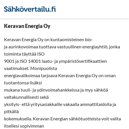
Sähkön hintavertailu
Pienyri
Keravan Energia Oy
Keravan Energia Oy on kuntaomisteinen bio-
ja aurinkovoimaa tuottava vastuullinen energiayhtiö, jonka
toiminta täyttää ISO
9001 ja ISO 14001 laatu- ja ympäristösertifikaattien
vaatimukset. Monipuolista
energiavalikoimaa tarjoava Keravan Energia Oy on oman
tuotantonsa lisäksi
mukana tuuli- ja ydinvoimahankkeissa ja myy sähköä
valtakunnallisesti sekä
yksityis- että yritysasiakkaille vakaalla ammattitaidolla ja
pitkällä
kokemuksella. Keravan Energian sähkötuotteista voit valita
itsellesi sopivimman