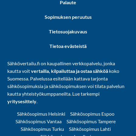
Palaute
Sopimuksen peruutus
Tietosuojakuvaus
Tietoa evästeistä
Sähkövertailu.fi on kaupallinen verkkopalvelu, jonka
kautta voit
vertailla, kilpailuttaa ja ostaa sähköä
koko
Suomessa. Palvelussa esitellään kattava tarjonta
sähkösopimuksia ja sähkösopimuksen voi tilata palvelun
kautta yhteistyökumppaneilta. Lue tarkempi
yritysesittely
.
Sähkösopimus Helsinki
Sähkösopimus Espoo
Sähkösopimus Vantaa
Sähkösopimus Tampere
Sähkösopimus Turku
Sähkösopimus Lahti