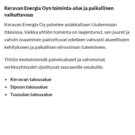
Keravan Energia Oyn toiminta-alue ja paikallinen
vaikuttavuus
Keravan Energia Oy palvelee asiakkaitaan Uudenmaan
itäosissa. Vaikka yhtiön toiminta on laajentunut, sen juuret ja
vahvin osaaminen painottuvat edelleen vahvasti alueelliseen
kehitykseen ja paikallisen elinvoiman tukemiseen.
Yhtiön keskeisimmät palvelualueet ja vahvimmat
verkkoyhteydet sijoittuvat seuraaville seuduille:
Keravan talousalue
Sipoon talousalue
Tuusulan talousalue