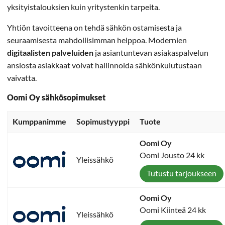
yksityistalouksien kuin yritystenkin tarpeita.
Yhtiön tavoitteena on tehdä sähkön ostamisesta ja
seuraamisesta mahdollisimman helppoa. Modernien
digitaalisten palveluiden
ja asiantuntevan asiakaspalvelun
ansiosta asiakkaat voivat hallinnoida sähkönkulutustaan
vaivatta.
Oomi Oy sähkösopimukset
Kumppanimme
Sopimustyyppi
Tuote
Oomi Oy
Oomi Jousto 24 kk
Yleissähkö
Tutustu tarjoukseen
Oomi Oy
Oomi Kiinteä 24 kk
Yleissähkö