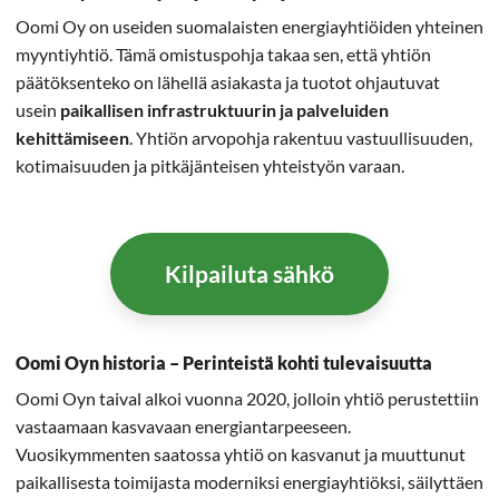
Oomi Oy on useiden suomalaisten energiayhtiöiden yhteinen
myyntiyhtiö. Tämä omistuspohja takaa sen, että yhtiön
päätöksenteko on lähellä asiakasta ja tuotot ohjautuvat
usein
paikallisen infrastruktuurin ja palveluiden
kehittämiseen
. Yhtiön arvopohja rakentuu vastuullisuuden,
kotimaisuuden ja pitkäjänteisen yhteistyön varaan.
Kilpailuta sähkö
Oomi Oyn historia – Perinteistä kohti tulevaisuutta
Oomi Oyn taival alkoi vuonna 2020, jolloin yhtiö perustettiin
vastaamaan kasvavaan energiantarpeeseen.
Vuosikymmenten saatossa yhtiö on kasvanut ja muuttunut
paikallisesta toimijasta moderniksi energiayhtiöksi, säilyttäen