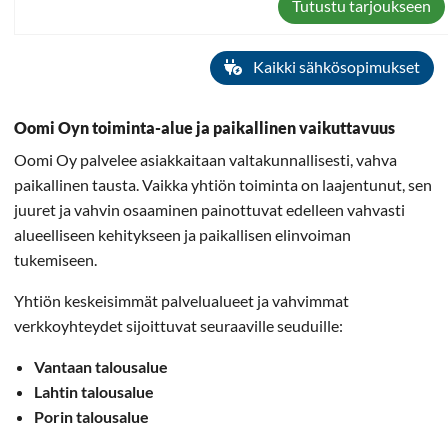
Tutustu tarjoukseen
Kaikki sähkösopimukset
Oomi Oyn toiminta-alue ja paikallinen vaikuttavuus
Oomi Oy palvelee asiakkaitaan valtakunnallisesti, vahva
paikallinen tausta. Vaikka yhtiön toiminta on laajentunut, sen
juuret ja vahvin osaaminen painottuvat edelleen vahvasti
alueelliseen kehitykseen ja paikallisen elinvoiman
tukemiseen.
Yhtiön keskeisimmät palvelualueet ja vahvimmat
verkkoyhteydet sijoittuvat seuraaville seuduille:
Vantaan talousalue
Lahtin talousalue
Porin talousalue