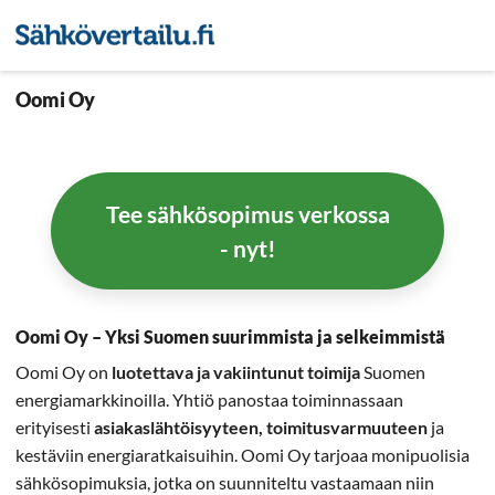
Sähkön hintavertailu
Pienyri
Oomi Oy
Tee sähkösopimus verkossa
- nyt!
Oomi Oy – Yksi Suomen suurimmista ja selkeimmistä
Oomi Oy on
luotettava ja vakiintunut toimija
Suomen
energiamarkkinoilla. Yhtiö panostaa toiminnassaan
erityisesti
asiakaslähtöisyyteen, toimitusvarmuuteen
ja
kestäviin energiaratkaisuihin. Oomi Oy tarjoaa monipuolisia
sähkösopimuksia, jotka on suunniteltu vastaamaan niin